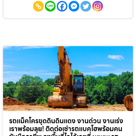
รถแม็คโครขุดดินดินแดง งานด่วน งานเร่ง
เราพร้อมลุย! ติดต่อเช่ารถแบคโฮพร้อมคน