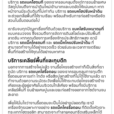
บริการ
รถแบคโฮถมที่
ของเราครอบคลุมตั้งแต่การขนย้ายเศษ
วัสดุไปจนถึงการนำดินใหม่เข้ามาเทและบดอัดให้แน่นหนา หาก
หน้างานมีระดับดินที่ไม่เท่ากัน บริการ
รถแบคโฮปรับหน้าดิน
จะช่วยเกลี่ยพื้นที่ให้ราบเรียบ พร้อมสำหรับการก่อสร้างหรือจัด
สวนในขั้นตอนต่อไป
เรารับจบทุกปัญหาเรื่องที่ดินด้วยบริการ
แบคโฮรับเหมาถมที่
แบบครบวงจร ซึ่งรวมถึงการจัดการดินสไลด์และปรับพื้นที่
ลาดชัน หากคุณต้องการเครื่องจักรประสิทธิภาพสูง เรามี
บริการ
รถแม็คโครถมที่
และ
รถแม็คโครปรับหน้าดิน
ที่
สามารถทำงานได้อย่างรวดเร็ว ช่วยร่นระยะเวลาการเตรียม
พื้นที่ก่อสร้างให้คุณได้อย่างมหาศาล
บริการเคลียร์พื้นที่และทุบตึก
นอกจากการสร้างใหม่แล้ว งานรื้อโครงสร้างเก่าก็เป็นสิ่งที่เรา
ถนัด บริการ
รถแบคโฮรื้อถอน
ของเราครอบคลุมการทุบตึก
รื้อถอนอาคารเก่า โกดัง หรือสิ่งปลูกสร้างที่ไม่ได้ใช้งานแล้ว เรา
ทำงานด้วยความระมัดระวังเพื่อไม่ให้กระทบต่อโครงสร้างข้าง
เคียงและผู้อยู่อาศัยในบริเวณใกล้เคียง พร้อมทั้งมีบริการ
เคลียร์พื้นที่ ขนย้ายเศษปูนและขยะก่อสร้างออกจากไซต์งานจน
สะอาด
เพื่อให้มั่นใจว่างานรื้อถอนจะเป็นไปอย่างปลอดภัย เรามี
เครื่องจักรเฉพาะทางอย่าง
รถแม็คโครรื้อถอน
ที่ติดตั้งหัวเจาะ
กระแทกไฮดรอลิก สามารถเจาะทำลายคอนกรีตเสริมเหล็กได้