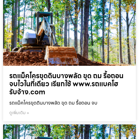
รถแม็คโครขุดดินบางพลัด ขุด ถม รื้อถอน
จบไวในที่เดียว เรียกใช้ www.รถแบคโฮ
รับจ้าง.com
รถแม็คโครขุดดินบางพลัด ขุด ถม รื้อถอน จบ
ดูเพิ่มเติม »