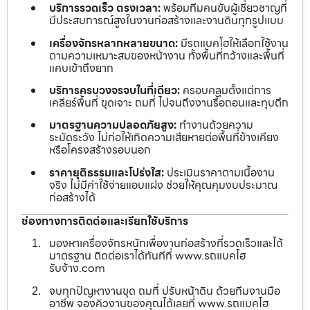
บริการรวดเร็ว ตรงเวลา:
พร้อมทีมคนขับผู้เชี่ยวชาญที่
มีประสบการณ์สูงในงานก่อสร้างและงานดินทุกรูปแบบ
เครื่องจักรหลากหลายขนาด:
มีรถแบคโฮให้เลือกใช้งาน
ตามความเหมาะสมของหน้างาน ทั้งพื้นที่กว้างและพื้นที่
แคบเข้าถึงยาก
บริการครบวงจรจบในที่เดียว:
ครอบคลุมตั้งแต่การ
เคลียร์พื้นที่ ขุดเจาะ ถมที่ ไปจนถึงงานรื้อถอนและทุบตึก
มาตรฐานความปลอดภัยสูง:
ทำงานด้วยความ
ระมัดระวัง ไม่ก่อให้เกิดความเสียหายต่อพื้นที่ข้างเคียง
หรือโครงสร้างรอบนอก
ราคายุติธรรมและโปร่งใส:
ประเมินราคาตามเนื้องาน
จริง ไม่มีค่าใช้จ่ายแอบแฝง ช่วยให้คุณคุมงบประมาณ
ก่อสร้างได้
ช่องทางการติดต่อและเรียกใช้บริการ
มองหาเครื่องจักรหนักเพื่องานก่อสร้างที่รวดเร็วและได้
มาตรฐาน ติดต่อเราได้ทันทีที่ www.รถแบคโฮ
รับจ้าง.com
จบทุกปัญหางานขุด ถมที่ ปรับหน้าดิน ด้วยทีมงานมือ
อาชีพ จองคิวงานของคุณได้เลยที่ www.รถแบคโฮ