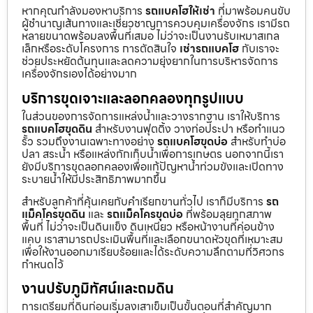
หากคุณกำลังมองหาบริการ
รถแบคโฮให้เช่า
ที่มาพร้อมคนขับ
ผู้ชำนาญเส้นทางและเชี่ยวชาญการควบคุมเครื่องจักร เรามีรถ
หลายขนาดพร้อมลงพื้นที่เสมอ ไม่ว่าจะเป็นงานรับเหมาสเกล
เล็กหรือระดับโครงการ การตัดสินใจ
เช่ารถแบคโฮ
กับเราจะ
ช่วยประหยัดต้นทุนและลดความยุ่งยากในการบริหารจัดการ
เครื่องจักรเองได้อย่างมาก
บริการขุดเจาะและลอกคลองทุกรูปแบบ
ในส่วนของการจัดการแหล่งน้ำและวางรากฐาน เราให้บริการ
รถแบคโฮขุดดิน
สำหรับงานฟุตติ้ง วางท่อประปา หรือทำแนว
รั้ว รวมถึงงานเฉพาะทางอย่าง
รถแบคโฮขุดบ่อ
สำหรับทำบ่อ
ปลา สระน้ำ หรือแหล่งกักเก็บน้ำเพื่อการเกษตร นอกจากนี้เรา
ยังมีบริการขุดลอกคลองเพื่อแก้ปัญหาน้ำท่วมขังและเปิดทาง
ระบายน้ำให้มีประสิทธิภาพมากขึ้น
สำหรับลูกค้าที่คุ้นเคยกับคำเรียกขานทั่วไป เราก็มีบริการ
รถ
แม็คโครขุดดิน
และ
รถแม็คโครขุดบ่อ
ที่พร้อมลุยทุกสภาพ
พื้นที่ ไม่ว่าจะเป็นดินแข็ง ดินเหนียว หรือหน้างานที่ค่อนข้าง
แคบ เราสามารถประเมินพื้นที่และเลือกขนาดหัวขุดที่เหมาะสม
เพื่อให้งานออกมาเรียบร้อยและได้ระดับความลึกตามที่วิศวกร
กำหนดไว้
งานปรับภูมิทัศน์และถมดิน
การเตรียมที่ดินก่อนเริ่มลงเสาเข็มเป็นขั้นตอนที่สำคัญมาก