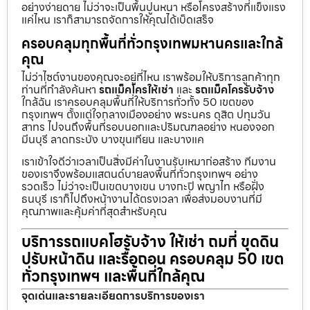
อย่างง่ายดาย ไม่ว่าจะเป็นพื้นปูนหนา หรือโครงสร้างที่แข็งแรง
แค่ไหน เราก็สามารถจัดการให้คุณได้เบ็ดเสร็จ
ครอบคลุมทุกพื้นที่ทั่วกรุงเทพมหานครและใกล้
คุณ
ไม่ว่าไซต์งานของคุณจะอยู่ที่ไหน เราพร้อมให้บริการลูกค้าทุก
ท่านที่กำลังค้นหา
รถแม็คโครให้เช่า
และ
รถแม็คโครรับจ้าง
ใกล้ฉัน เราครอบคลุมพื้นที่ให้บริการทั่วทั้ง 50 เขตของ
กรุงเทพฯ ตั้งแต่ใจกลางเมืองอย่าง พระนคร ดุสิต ปทุมวัน
สาทร ไปจนถึงพื้นที่รอบนอกและปริมณฑลอย่าง หนองจอก
มีนบุรี ลาดกระบัง บางขุนเทียน และบางแค
เราเข้าใจดีว่าเวลาเป็นสิ่งมีค่าในงานรับเหมาก่อสร้าง ทีมงาน
ของเราจึงพร้อมแสตนด์บายลงพื้นที่ทั่วกรุงเทพฯ อย่าง
รวดเร็ว ไม่ว่าจะเป็นเขตบางเขน บางกะปิ พญาไท หรือฝั่ง
ธนบุรี เราก็ไปถึงหน้างานได้ตรงเวลา เพื่อส่งมอบงานที่มี
คุณภาพและคุ้มค่าที่สุดสำหรับคุณ
บริการรถแบคโฮรับจ้าง ให้เช่า ถมที่ ขุดดิน
ปรับหน้าดิน และรื้อถอน ครอบคลุม 50 เขต
ทั่วกรุงเทพฯ และพื้นที่ใกล้คุณ
จุดเด่นและรายละเอียดการบริการของเรา