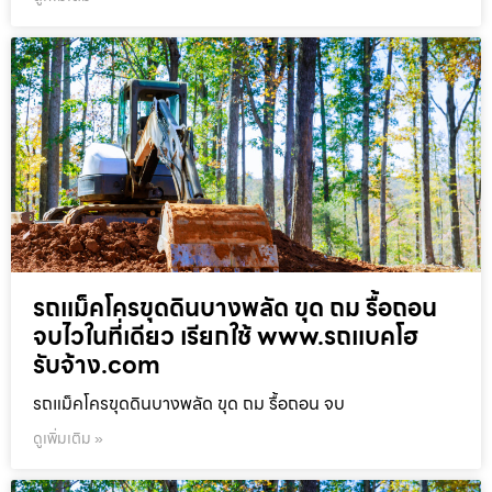
รถแม็คโครขุดดินบางพลัด ขุด ถม รื้อถอน
จบไวในที่เดียว เรียกใช้ www.รถแบคโฮ
รับจ้าง.com
รถแม็คโครขุดดินบางพลัด ขุด ถม รื้อถอน จบ
ดูเพิ่มเติม »