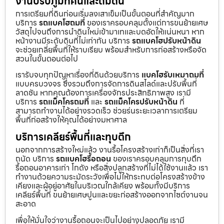
งานปรับภูมิทัศน์และถมดิน
การเตรียมที่ดินก่อนเริ่มลงเสาเข็มเป็นขั้นตอนที่สำคัญมาก
บริการ
รถแบคโฮถมที่
ของเราครอบคลุมตั้งแต่การขนย้ายเศษ
วัสดุไปจนถึงการนำดินใหม่เข้ามาเทและบดอัดให้แน่นหนา หาก
หน้างานมีระดับดินที่ไม่เท่ากัน บริการ
รถแบคโฮปรับหน้าดิน
จะช่วยเกลี่ยพื้นที่ให้ราบเรียบ พร้อมสำหรับการก่อสร้างหรือจัด
สวนในขั้นตอนต่อไป
เรารับจบทุกปัญหาเรื่องที่ดินด้วยบริการ
แบคโฮรับเหมาถมที่
แบบครบวงจร ซึ่งรวมถึงการจัดการดินสไลด์และปรับพื้นที่
ลาดชัน หากคุณต้องการเครื่องจักรประสิทธิภาพสูง เรามี
บริการ
รถแม็คโครถมที่
และ
รถแม็คโครปรับหน้าดิน
ที่
สามารถทำงานได้อย่างรวดเร็ว ช่วยร่นระยะเวลาการเตรียม
พื้นที่ก่อสร้างให้คุณได้อย่างมหาศาล
บริการเคลียร์พื้นที่และทุบตึก
นอกจากการสร้างใหม่แล้ว งานรื้อโครงสร้างเก่าก็เป็นสิ่งที่เรา
ถนัด บริการ
รถแบคโฮรื้อถอน
ของเราครอบคลุมการทุบตึก
รื้อถอนอาคารเก่า โกดัง หรือสิ่งปลูกสร้างที่ไม่ได้ใช้งานแล้ว เรา
ทำงานด้วยความระมัดระวังเพื่อไม่ให้กระทบต่อโครงสร้างข้าง
เคียงและผู้อยู่อาศัยในบริเวณใกล้เคียง พร้อมทั้งมีบริการ
เคลียร์พื้นที่ ขนย้ายเศษปูนและขยะก่อสร้างออกจากไซต์งานจน
สะอาด
เพื่อให้มั่นใจว่างานรื้อถอนจะเป็นไปอย่างปลอดภัย เรามี