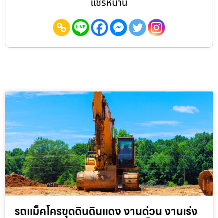
แชร์หน้านี้
รถแม็คโครขุดดินดินแดง งานด่วน งานเร่ง