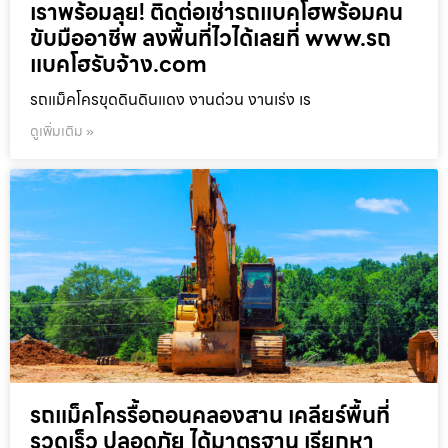
เราพร้อมลุย! ติดต่อเช่ารถแบคโฮพร้อมคน
ขับมืออาชีพ ลงพื้นที่ไวได้เลยที่ www.รถ
แบคโฮรับจ้าง.com
รถแม็คโครขุดดินดินแดง งานด่วน งานเร่ง เร
ดูเพิ่มเติม »
รถแม็คโครรื้อถอนคลองสาน เคลียร์พื้นที่
รวดเร็ว ปลอดภัย ได้มาตรฐาน เรียกหา