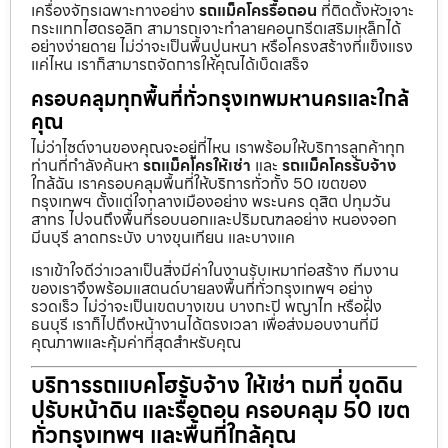
เครื่องจักรเฉพาะทางอย่าง
รถแม็คโครรื้อถอน
ที่ติดตั้งหัวเจาะ
กระแทกไฮดรอลิก สามารถเจาะทำลายคอนกรีตเสริมเหล็กได้
อย่างง่ายดาย ไม่ว่าจะเป็นพื้นปูนหนา หรือโครงสร้างที่แข็งแรง
แค่ไหน เราก็สามารถจัดการให้คุณได้เบ็ดเสร็จ
ครอบคลุมทุกพื้นที่ทั่วกรุงเทพมหานครและใกล้
คุณ
ไม่ว่าไซต์งานของคุณจะอยู่ที่ไหน เราพร้อมให้บริการลูกค้าทุก
ท่านที่กำลังค้นหา
รถแม็คโครให้เช่า
และ
รถแม็คโครรับจ้าง
ใกล้ฉัน เราครอบคลุมพื้นที่ให้บริการทั่วทั้ง 50 เขตของ
กรุงเทพฯ ตั้งแต่ใจกลางเมืองอย่าง พระนคร ดุสิต ปทุมวัน
สาทร ไปจนถึงพื้นที่รอบนอกและปริมณฑลอย่าง หนองจอก
มีนบุรี ลาดกระบัง บางขุนเทียน และบางแค
เราเข้าใจดีว่าเวลาเป็นสิ่งมีค่าในงานรับเหมาก่อสร้าง ทีมงาน
ของเราจึงพร้อมแสตนด์บายลงพื้นที่ทั่วกรุงเทพฯ อย่าง
รวดเร็ว ไม่ว่าจะเป็นเขตบางเขน บางกะปิ พญาไท หรือฝั่ง
ธนบุรี เราก็ไปถึงหน้างานได้ตรงเวลา เพื่อส่งมอบงานที่มี
คุณภาพและคุ้มค่าที่สุดสำหรับคุณ
บริการรถแบคโฮรับจ้าง ให้เช่า ถมที่ ขุดดิน
ปรับหน้าดิน และรื้อถอน ครอบคลุม 50 เขต
ทั่วกรุงเทพฯ และพื้นที่ใกล้คุณ