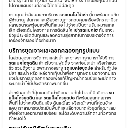
มาตรฐานการทำงานที่รวดเร็ว เพื่อให้โครงการของคุณดำเนิน
ไปตามแผนงานที่วางไว้โดยไม่มีสะดุด
หากคุณกำลังมองหาบริการ
รถแบคโฮให้เช่า
ที่มาพร้อมคนขับ
ผู้ชำนาญเส้นทางและเชี่ยวชาญการควบคุมเครื่องจักร เรามีรถ
หลายขนาดพร้อมลงพื้นที่เสมอ ไม่ว่าจะเป็นงานรับเหมาสเกล
เล็กหรือระดับโครงการ การตัดสินใจ
เช่ารถแบคโฮ
กับเราจะ
ช่วยประหยัดต้นทุนและลดความยุ่งยากในการบริหารจัดการ
เครื่องจักรเองได้อย่างมาก
บริการขุดเจาะและลอกคลองทุกรูปแบบ
ในส่วนของการจัดการแหล่งน้ำและวางรากฐาน เราให้บริการ
รถแบคโฮขุดดิน
สำหรับงานฟุตติ้ง วางท่อประปา หรือทำแนว
รั้ว รวมถึงงานเฉพาะทางอย่าง
รถแบคโฮขุดบ่อ
สำหรับทำบ่อ
ปลา สระน้ำ หรือแหล่งกักเก็บน้ำเพื่อการเกษตร นอกจากนี้เรา
ยังมีบริการขุดลอกคลองเพื่อแก้ปัญหาน้ำท่วมขังและเปิดทาง
ระบายน้ำให้มีประสิทธิภาพมากขึ้น
สำหรับลูกค้าที่คุ้นเคยกับคำเรียกขานทั่วไป เราก็มีบริการ
รถ
แม็คโครขุดดิน
และ
รถแม็คโครขุดบ่อ
ที่พร้อมลุยทุกสภาพ
พื้นที่ ไม่ว่าจะเป็นดินแข็ง ดินเหนียว หรือหน้างานที่ค่อนข้าง
แคบ เราสามารถประเมินพื้นที่และเลือกขนาดหัวขุดที่เหมาะสม
เพื่อให้งานออกมาเรียบร้อยและได้ระดับความลึกตามที่วิศวกร
กำหนดไว้