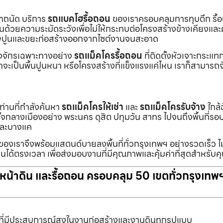
เราถนัด บริการ
รถแบคโฮรื้อถอน
ของเราครอบคลุมการทุบตึก รื้
งานด้วยความระมัดระวังเพื่อไม่ให้กระทบต่อโครงสร้างข้างเคียงและผู
ายเศษปูนและขยะก่อสร้างออกจากไซต์งานจนสะอาด
ื่องจักรเฉพาะทางอย่าง
รถแม็คโครรื้อถอน
ที่ติดตั้งหัวเจาะกระแ
จะเป็นพื้นปูนหนา หรือโครงสร้างที่แข็งแรงแค่ไหน เราก็สามารถจ
กท่านที่กำลังค้นหา
รถแม็คโครให้เช่า
และ
รถแม็คโครรับจ้าง
ใกล้
แต่ใจกลางเมืองอย่าง พระนคร ดุสิต ปทุมวัน สาทร ไปจนถึงพื้นที่
และบางแค
นของเราจึงพร้อมแสตนด์บายลงพื้นที่ทั่วกรุงเทพฯ อย่างรวดเร็ว ไม
นได้ตรงเวลา เพื่อส่งมอบงานที่มีคุณภาพและคุ้มค่าที่สุดสำหรับค
ับหน้าดิน และรื้อถอน ครอบคลุม 50 เขตทั่วกรุงเทพ
ที่มีประสบการณ์สูงในงานก่อสร้างและงานดินทุกรูปแบบ