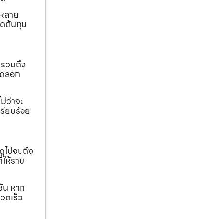
ถหลาย
ดต้นทุน
 รวมถึง
ขุดลอก
ม่ว่าจะ
เรียบร้อย
ดุไปจนถึง
ี่ให้ราบ
ชัน หาก
วดเร็ว