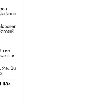
อถอน
้อยู่อาศัย
ทกไฮดรอลิก
ัดการให้
ฉัน เรา
รอบนอกและ
่ว่าจะเป็น
ุณ
ฯ และ