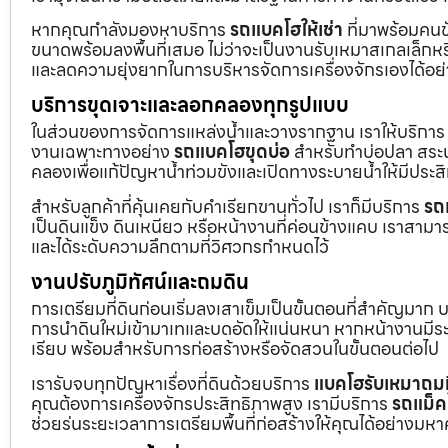
หากคุณกำลังมองหาบริการ
รถแบคโฮให้เช่า
ที่มาพร้อมคนข
ขนาดพร้อมลงพื้นที่เสมอ ไม่ว่าจะเป็นงานรับเหมาสเกลเล็ก
และลดความยุ่งยากในการบริหารจัดการเครื่องจักรเองได้อย
บริการขุดเจาะและลอกคลองทุกรูปแบบ
ในส่วนของการจัดการแหล่งน้ำและวางรากฐาน เราให้บริกา
งานเฉพาะทางอย่าง
รถแบคโฮขุดบ่อ
สำหรับทำบ่อปลา สระน้
คลองเพื่อแก้ปัญหาน้ำท่วมขังและเปิดทางระบายน้ำให้มีประส
สำหรับลูกค้าที่คุ้นเคยกับคำเรียกขานทั่วไป เราก็มีบริการ
รถ
เป็นดินแข็ง ดินเหนียว หรือหน้างานที่ค่อนข้างแคบ เราสามาร
และได้ระดับความลึกตามที่วิศวกรกำหนดไว้
งานปรับภูมิทัศน์และถมดิน
การเตรียมที่ดินก่อนเริ่มลงเสาเข็มเป็นขั้นตอนที่สำคัญมาก 
การนำดินใหม่เข้ามาเทและบดอัดให้แน่นหนา หากหน้างานมีระดั
เรียบ พร้อมสำหรับการก่อสร้างหรือจัดสวนในขั้นตอนต่อไป
เรารับจบทุกปัญหาเรื่องที่ดินด้วยบริการ
แบคโฮรับเหมาถมท
คุณต้องการเครื่องจักรประสิทธิภาพสูง เรามีบริการ
รถแม็ค
ช่วยร่นระยะเวลาการเตรียมพื้นที่ก่อสร้างให้คุณได้อย่างมห