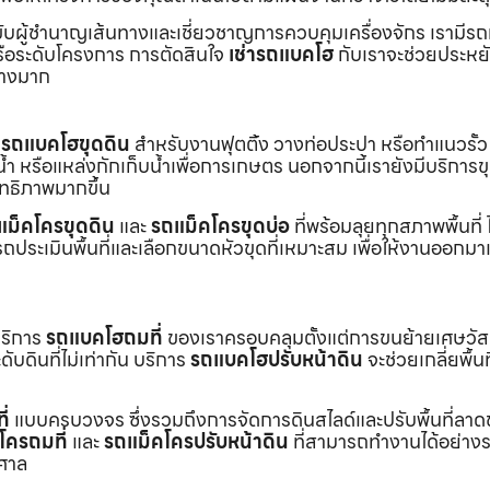
ับผู้ชำนาญเส้นทางและเชี่ยวชาญการควบคุมเครื่องจักร เรามีร
หรือระดับโครงการ การตัดสินใจ
เช่ารถแบคโฮ
กับเราจะช่วยประหยั
่างมาก
ร
รถแบคโฮขุดดิน
สำหรับงานฟุตติ้ง วางท่อประปา หรือทำแนวรั้ว
ำ หรือแหล่งกักเก็บน้ำเพื่อการเกษตร นอกจากนี้เรายังมีบริการ
ิทธิภาพมากขึ้น
แม็คโครขุดดิน
และ
รถแม็คโครขุดบ่อ
ที่พร้อมลุยทุกสภาพพื้นที่ ไ
ถประเมินพื้นที่และเลือกขนาดหัวขุดที่เหมาะสม เพื่อให้งานออกมา
บริการ
รถแบคโฮถมที่
ของเราครอบคลุมตั้งแต่การขนย้ายเศษวัส
บดินที่ไม่เท่ากัน บริการ
รถแบคโฮปรับหน้าดิน
จะช่วยเกลี่ยพื้นท
ี่
แบบครบวงจร ซึ่งรวมถึงการจัดการดินสไลด์และปรับพื้นที่ลาด
โครถมที่
และ
รถแม็คโครปรับหน้าดิน
ที่สามารถทำงานได้อย่างร
าศาล