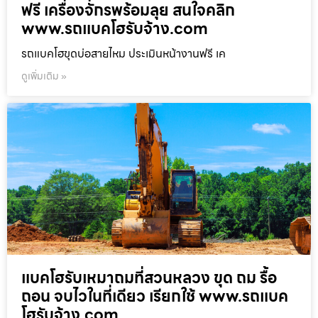
ฟรี เครื่องจักรพร้อมลุย สนใจคลิก
www.รถแบคโฮรับจ้าง.com
รถแบคโฮขุดบ่อสายไหม ประเมินหน้างานฟรี เค
ดูเพิ่มเติม »
แบคโฮรับเหมาถมที่สวนหลวง ขุด ถม รื้อ
ถอน จบไวในที่เดียว เรียกใช้ www.รถแบค
โฮรับจ้าง.com