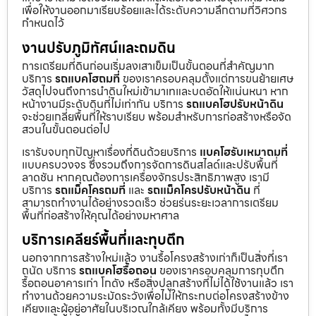
เพื่อให้งานออกมาเรียบร้อยและได้ระดับความลึกตามที่วิศวกร
กำหนดไว้
งานปรับภูมิทัศน์และถมดิน
การเตรียมที่ดินก่อนเริ่มลงเสาเข็มเป็นขั้นตอนที่สำคัญมาก
บริการ
รถแบคโฮถมที่
ของเราครอบคลุมตั้งแต่การขนย้ายเศษ
วัสดุไปจนถึงการนำดินใหม่เข้ามาเทและบดอัดให้แน่นหนา หาก
หน้างานมีระดับดินที่ไม่เท่ากัน บริการ
รถแบคโฮปรับหน้าดิน
จะช่วยเกลี่ยพื้นที่ให้ราบเรียบ พร้อมสำหรับการก่อสร้างหรือจัด
สวนในขั้นตอนต่อไป
เรารับจบทุกปัญหาเรื่องที่ดินด้วยบริการ
แบคโฮรับเหมาถมที่
แบบครบวงจร ซึ่งรวมถึงการจัดการดินสไลด์และปรับพื้นที่
ลาดชัน หากคุณต้องการเครื่องจักรประสิทธิภาพสูง เรามี
บริการ
รถแม็คโครถมที่
และ
รถแม็คโครปรับหน้าดิน
ที่
สามารถทำงานได้อย่างรวดเร็ว ช่วยร่นระยะเวลาการเตรียม
พื้นที่ก่อสร้างให้คุณได้อย่างมหาศาล
บริการเคลียร์พื้นที่และทุบตึก
นอกจากการสร้างใหม่แล้ว งานรื้อโครงสร้างเก่าก็เป็นสิ่งที่เรา
ถนัด บริการ
รถแบคโฮรื้อถอน
ของเราครอบคลุมการทุบตึก
รื้อถอนอาคารเก่า โกดัง หรือสิ่งปลูกสร้างที่ไม่ได้ใช้งานแล้ว เรา
ทำงานด้วยความระมัดระวังเพื่อไม่ให้กระทบต่อโครงสร้างข้าง
เคียงและผู้อยู่อาศัยในบริเวณใกล้เคียง พร้อมทั้งมีบริการ