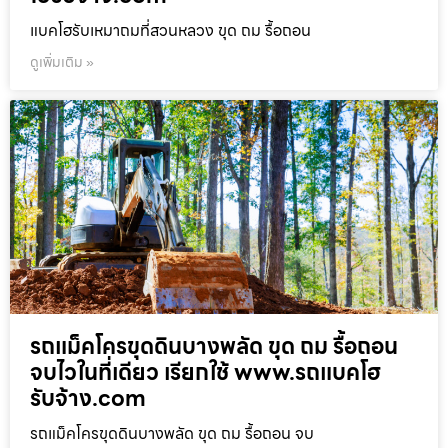
แบคโฮรับเหมาถมที่สวนหลวง ขุด ถม รื้อถอน
ดูเพิ่มเติม »
รถแม็คโครขุดดินบางพลัด ขุด ถม รื้อถอน
จบไวในที่เดียว เรียกใช้ www.รถแบคโฮ
รับจ้าง.com
รถแม็คโครขุดดินบางพลัด ขุด ถม รื้อถอน จบ