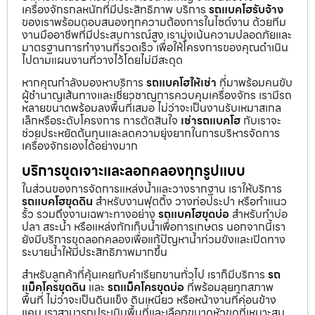
เครื่องจักรกลหนักที่มีประสิทธิภาพ บริการ
รถแบคโฮรับจ้าง
ของเราพร้อมตอบสนองทุกความต้องการในไซต์งาน ด้วยทีม
งานมืออาชีพที่มีประสบการณ์สูง เรามุ่งเน้นความปลอดภัยและ
มาตรฐานการทำงานที่รวดเร็ว เพื่อให้โครงการของคุณดำเนิน
ไปตามแผนงานที่วางไว้โดยไม่มีสะดุด
หากคุณกำลังมองหาบริการ
รถแบคโฮให้เช่า
ที่มาพร้อมคนขับ
ผู้ชำนาญเส้นทางและเชี่ยวชาญการควบคุมเครื่องจักร เรามีรถ
หลายขนาดพร้อมลงพื้นที่เสมอ ไม่ว่าจะเป็นงานรับเหมาสเกล
เล็กหรือระดับโครงการ การตัดสินใจ
เช่ารถแบคโฮ
กับเราจะ
ช่วยประหยัดต้นทุนและลดความยุ่งยากในการบริหารจัดการ
เครื่องจักรเองได้อย่างมาก
บริการขุดเจาะและลอกคลองทุกรูปแบบ
ในส่วนของการจัดการแหล่งน้ำและวางรากฐาน เราให้บริการ
รถแบคโฮขุดดิน
สำหรับงานฟุตติ้ง วางท่อประปา หรือทำแนว
รั้ว รวมถึงงานเฉพาะทางอย่าง
รถแบคโฮขุดบ่อ
สำหรับทำบ่อ
ปลา สระน้ำ หรือแหล่งกักเก็บน้ำเพื่อการเกษตร นอกจากนี้เรา
ยังมีบริการขุดลอกคลองเพื่อแก้ปัญหาน้ำท่วมขังและเปิดทาง
ระบายน้ำให้มีประสิทธิภาพมากขึ้น
สำหรับลูกค้าที่คุ้นเคยกับคำเรียกขานทั่วไป เราก็มีบริการ
รถ
แม็คโครขุดดิน
และ
รถแม็คโครขุดบ่อ
ที่พร้อมลุยทุกสภาพ
พื้นที่ ไม่ว่าจะเป็นดินแข็ง ดินเหนียว หรือหน้างานที่ค่อนข้าง
แคบ เราสามารถประเมินพื้นที่และเลือกขนาดหัวขุดที่เหมาะสม