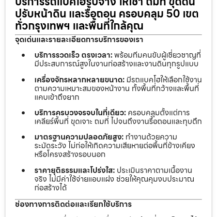
บริการรถแบคโฮรับจ้าง ให้เช่า ถมที่ ขุดดิน
ปรับหน้าดิน และรื้อถอน ครอบคลุม 50 เขต
ทั่วกรุงเทพฯ และพื้นที่ใกล้คุณ
จุดเด่นและรายละเอียดการบริการของเรา
บริการรวดเร็ว ตรงเวลา:
พร้อมทีมคนขับผู้เชี่ยวชาญที่
มีประสบการณ์สูงในงานก่อสร้างและงานดินทุกรูปแบบ
เครื่องจักรหลากหลายขนาด:
มีรถแบคโฮให้เลือกใช้งาน
ตามความเหมาะสมของหน้างาน ทั้งพื้นที่กว้างและพื้นที่
แคบเข้าถึงยาก
บริการครบวงจรจบในที่เดียว:
ครอบคลุมตั้งแต่การ
เคลียร์พื้นที่ ขุดเจาะ ถมที่ ไปจนถึงงานรื้อถอนและทุบตึก
มาตรฐานความปลอดภัยสูง:
ทำงานด้วยความ
ระมัดระวัง ไม่ก่อให้เกิดความเสียหายต่อพื้นที่ข้างเคียง
หรือโครงสร้างรอบนอก
ราคายุติธรรมและโปร่งใส:
ประเมินราคาตามเนื้องาน
จริง ไม่มีค่าใช้จ่ายแอบแฝง ช่วยให้คุณคุมงบประมาณ
ก่อสร้างได้
ช่องทางการติดต่อและเรียกใช้บริการ