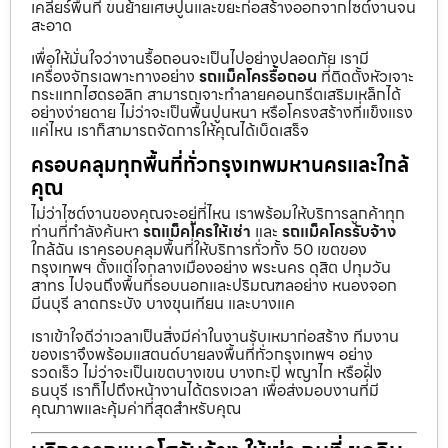
เคลียร์พื้นที่ ขนย้ายเศษปูนและขยะก่อสร้างออกจากไซต์งานจน
สะอาด
เพื่อให้มั่นใจว่างานรื้อถอนจะเป็นไปอย่างปลอดภัย เรามี
เครื่องจักรเฉพาะทางอย่าง
รถแม็คโครรื้อถอน
ที่ติดตั้งหัวเจาะ
กระแทกไฮดรอลิก สามารถเจาะทำลายคอนกรีตเสริมเหล็กได้
อย่างง่ายดาย ไม่ว่าจะเป็นพื้นปูนหนา หรือโครงสร้างที่แข็งแรง
แค่ไหน เราก็สามารถจัดการให้คุณได้เบ็ดเสร็จ
ครอบคลุมทุกพื้นที่ทั่วกรุงเทพมหานครและใกล้
คุณ
ไม่ว่าไซต์งานของคุณจะอยู่ที่ไหน เราพร้อมให้บริการลูกค้าทุก
ท่านที่กำลังค้นหา
รถแม็คโครให้เช่า
และ
รถแม็คโครรับจ้าง
ใกล้ฉัน เราครอบคลุมพื้นที่ให้บริการทั่วทั้ง 50 เขตของ
กรุงเทพฯ ตั้งแต่ใจกลางเมืองอย่าง พระนคร ดุสิต ปทุมวัน
สาทร ไปจนถึงพื้นที่รอบนอกและปริมณฑลอย่าง หนองจอก
มีนบุรี ลาดกระบัง บางขุนเทียน และบางแค
เราเข้าใจดีว่าเวลาเป็นสิ่งมีค่าในงานรับเหมาก่อสร้าง ทีมงาน
ของเราจึงพร้อมแสตนด์บายลงพื้นที่ทั่วกรุงเทพฯ อย่าง
รวดเร็ว ไม่ว่าจะเป็นเขตบางเขน บางกะปิ พญาไท หรือฝั่ง
ธนบุรี เราก็ไปถึงหน้างานได้ตรงเวลา เพื่อส่งมอบงานที่มี
คุณภาพและคุ้มค่าที่สุดสำหรับคุณ