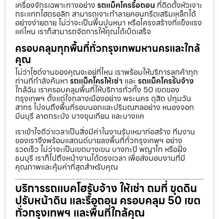
เครื่องจักรเฉพาะทางอย่าง
รถแม็คโครรื้อถอน
ที่ติดตั้งหัวเจาะ
กระแทกไฮดรอลิก สามารถเจาะทำลายคอนกรีตเสริมเหล็กได้
อย่างง่ายดาย ไม่ว่าจะเป็นพื้นปูนหนา หรือโครงสร้างที่แข็งแรง
แค่ไหน เราก็สามารถจัดการให้คุณได้เบ็ดเสร็จ
ครอบคลุมทุกพื้นที่ทั่วกรุงเทพมหานครและใกล้
คุณ
ไม่ว่าไซต์งานของคุณจะอยู่ที่ไหน เราพร้อมให้บริการลูกค้าทุก
ท่านที่กำลังค้นหา
รถแม็คโครให้เช่า
และ
รถแม็คโครรับจ้าง
ใกล้ฉัน เราครอบคลุมพื้นที่ให้บริการทั่วทั้ง 50 เขตของ
กรุงเทพฯ ตั้งแต่ใจกลางเมืองอย่าง พระนคร ดุสิต ปทุมวัน
สาทร ไปจนถึงพื้นที่รอบนอกและปริมณฑลอย่าง หนองจอก
มีนบุรี ลาดกระบัง บางขุนเทียน และบางแค
เราเข้าใจดีว่าเวลาเป็นสิ่งมีค่าในงานรับเหมาก่อสร้าง ทีมงาน
ของเราจึงพร้อมแสตนด์บายลงพื้นที่ทั่วกรุงเทพฯ อย่าง
รวดเร็ว ไม่ว่าจะเป็นเขตบางเขน บางกะปิ พญาไท หรือฝั่ง
ธนบุรี เราก็ไปถึงหน้างานได้ตรงเวลา เพื่อส่งมอบงานที่มี
คุณภาพและคุ้มค่าที่สุดสำหรับคุณ
บริการรถแบคโฮรับจ้าง ให้เช่า ถมที่ ขุดดิน
ปรับหน้าดิน และรื้อถอน ครอบคลุม 50 เขต
ทั่วกรุงเทพฯ และพื้นที่ใกล้คุณ