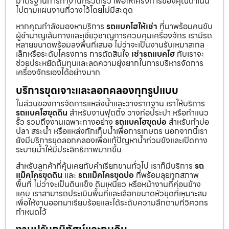
มาตรฐานการทำงานที่รวดเร็ว เพื่อให้โครงการของคุณดำเนิน
ไปตามแผนงานที่วางไว้โดยไม่มีสะดุด
หากคุณกำลังมองหาบริการ
รถแบคโฮให้เช่า
ที่มาพร้อมคนขับ
ผู้ชำนาญเส้นทางและเชี่ยวชาญการควบคุมเครื่องจักร เรามีรถ
หลายขนาดพร้อมลงพื้นที่เสมอ ไม่ว่าจะเป็นงานรับเหมาสเกล
เล็กหรือระดับโครงการ การตัดสินใจ
เช่ารถแบคโฮ
กับเราจะ
ช่วยประหยัดต้นทุนและลดความยุ่งยากในการบริหารจัดการ
เครื่องจักรเองได้อย่างมาก
บริการขุดเจาะและลอกคลองทุกรูปแบบ
ในส่วนของการจัดการแหล่งน้ำและวางรากฐาน เราให้บริการ
รถแบคโฮขุดดิน
สำหรับงานฟุตติ้ง วางท่อประปา หรือทำแนว
รั้ว รวมถึงงานเฉพาะทางอย่าง
รถแบคโฮขุดบ่อ
สำหรับทำบ่อ
ปลา สระน้ำ หรือแหล่งกักเก็บน้ำเพื่อการเกษตร นอกจากนี้เรา
ยังมีบริการขุดลอกคลองเพื่อแก้ปัญหาน้ำท่วมขังและเปิดทาง
ระบายน้ำให้มีประสิทธิภาพมากขึ้น
สำหรับลูกค้าที่คุ้นเคยกับคำเรียกขานทั่วไป เราก็มีบริการ
รถ
แม็คโครขุดดิน
และ
รถแม็คโครขุดบ่อ
ที่พร้อมลุยทุกสภาพ
พื้นที่ ไม่ว่าจะเป็นดินแข็ง ดินเหนียว หรือหน้างานที่ค่อนข้าง
แคบ เราสามารถประเมินพื้นที่และเลือกขนาดหัวขุดที่เหมาะสม
เพื่อให้งานออกมาเรียบร้อยและได้ระดับความลึกตามที่วิศวกร
กำหนดไว้