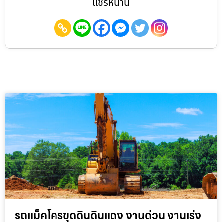
แชร์หน้านี้
รถแม็คโครขุดดินดินแดง งานด่วน งานเร่ง