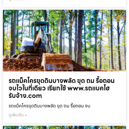
รถแม็คโครขุดดินบางพลัด ขุด ถม รื้อถอน
จบไวในที่เดียว เรียกใช้ www.รถแบคโฮ
รับจ้าง.com
รถแม็คโครขุดดินบางพลัด ขุด ถม รื้อถอน จบ
ดูเพิ่มเติม »