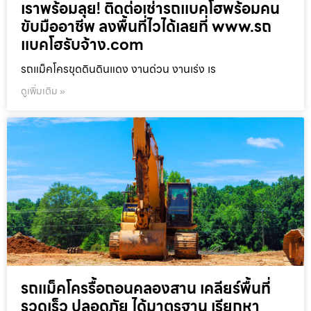
เราพร้อมลุย! ติดต่อเช่ารถแบคโฮพร้อมคน
ขับมืออาชีพ ลงพื้นที่ไวได้เลยที่ www.รถ
แบคโฮรับจ้าง.com
รถแม็คโครขุดดินดินแดง งานด่วน งานเร่ง เร
ดูเพิ่มเติม »
รถแม็คโครรื้อถอนคลองสาน เคลียร์พื้นที่
รวดเร็ว ปลอดภัย ได้มาตรฐาน เรียกหา