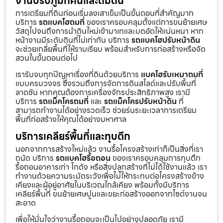
งานปรับภูมิทัศน์และถมดิน
การเตรียมที่ดินก่อนเริ่มลงเสาเข็มเป็นขั้นตอนที่สำคัญมาก
บริการ
รถแบคโฮถมที่
ของเราครอบคลุมตั้งแต่การขนย้ายเศษ
วัสดุไปจนถึงการนำดินใหม่เข้ามาเทและบดอัดให้แน่นหนา หาก
หน้างานมีระดับดินที่ไม่เท่ากัน บริการ
รถแบคโฮปรับหน้าดิน
จะช่วยเกลี่ยพื้นที่ให้ราบเรียบ พร้อมสำหรับการก่อสร้างหรือจัด
สวนในขั้นตอนต่อไป
เรารับจบทุกปัญหาเรื่องที่ดินด้วยบริการ
แบคโฮรับเหมาถมที่
แบบครบวงจร ซึ่งรวมถึงการจัดการดินสไลด์และปรับพื้นที่
ลาดชัน หากคุณต้องการเครื่องจักรประสิทธิภาพสูง เรามี
บริการ
รถแม็คโครถมที่
และ
รถแม็คโครปรับหน้าดิน
ที่
สามารถทำงานได้อย่างรวดเร็ว ช่วยร่นระยะเวลาการเตรียม
พื้นที่ก่อสร้างให้คุณได้อย่างมหาศาล
บริการเคลียร์พื้นที่และทุบตึก
นอกจากการสร้างใหม่แล้ว งานรื้อโครงสร้างเก่าก็เป็นสิ่งที่เรา
ถนัด บริการ
รถแบคโฮรื้อถอน
ของเราครอบคลุมการทุบตึก
รื้อถอนอาคารเก่า โกดัง หรือสิ่งปลูกสร้างที่ไม่ได้ใช้งานแล้ว เรา
ทำงานด้วยความระมัดระวังเพื่อไม่ให้กระทบต่อโครงสร้างข้าง
เคียงและผู้อยู่อาศัยในบริเวณใกล้เคียง พร้อมทั้งมีบริการ
เคลียร์พื้นที่ ขนย้ายเศษปูนและขยะก่อสร้างออกจากไซต์งานจน
สะอาด
เพื่อให้มั่นใจว่างานรื้อถอนจะเป็นไปอย่างปลอดภัย เรามี