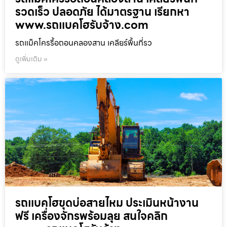
รวดเร็ว ปลอดภัย ได้มาตรฐาน เรียกหา
www.รถแบคโฮรับจ้าง.com
รถแม็คโครรื้อถอนคลองสาน เคลียร์พื้นที่รว
ดูเพิ่มเติม »
รถแบคโฮขุดบ่อสายไหม ประเมินหน้างาน
ฟรี เครื่องจักรพร้อมลุย สนใจคลิก