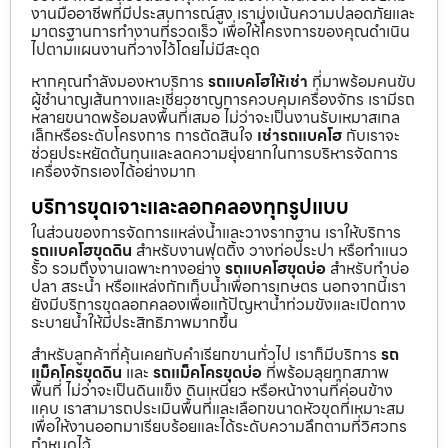
งานมืออาชีพที่มีประสบการณ์สูง เรามุ่งเน้นความปลอดภัยและ
มาตรฐานการทำงานที่รวดเร็ว เพื่อให้โครงการของคุณดำเนิน
ไปตามแผนงานที่วางไว้โดยไม่มีสะดุด
หากคุณกำลังมองหาบริการ
รถแบคโฮให้เช่า
ที่มาพร้อมคนขับ
ผู้ชำนาญเส้นทางและเชี่ยวชาญการควบคุมเครื่องจักร เรามีรถ
หลายขนาดพร้อมลงพื้นที่เสมอ ไม่ว่าจะเป็นงานรับเหมาสเกล
เล็กหรือระดับโครงการ การตัดสินใจ
เช่ารถแบคโฮ
กับเราจะ
ช่วยประหยัดต้นทุนและลดความยุ่งยากในการบริหารจัดการ
เครื่องจักรเองได้อย่างมาก
บริการขุดเจาะและลอกคลองทุกรูปแบบ
ในส่วนของการจัดการแหล่งน้ำและวางรากฐาน เราให้บริการ
รถแบคโฮขุดดิน
สำหรับงานฟุตติ้ง วางท่อประปา หรือทำแนว
รั้ว รวมถึงงานเฉพาะทางอย่าง
รถแบคโฮขุดบ่อ
สำหรับทำบ่อ
ปลา สระน้ำ หรือแหล่งกักเก็บน้ำเพื่อการเกษตร นอกจากนี้เรา
ยังมีบริการขุดลอกคลองเพื่อแก้ปัญหาน้ำท่วมขังและเปิดทาง
ระบายน้ำให้มีประสิทธิภาพมากขึ้น
สำหรับลูกค้าที่คุ้นเคยกับคำเรียกขานทั่วไป เราก็มีบริการ
รถ
แม็คโครขุดดิน
และ
รถแม็คโครขุดบ่อ
ที่พร้อมลุยทุกสภาพ
พื้นที่ ไม่ว่าจะเป็นดินแข็ง ดินเหนียว หรือหน้างานที่ค่อนข้าง
แคบ เราสามารถประเมินพื้นที่และเลือกขนาดหัวขุดที่เหมาะสม
เพื่อให้งานออกมาเรียบร้อยและได้ระดับความลึกตามที่วิศวกร
กำหนดไว้