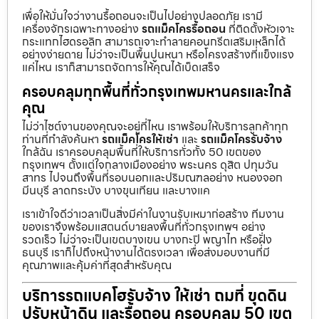
เพื่อให้มั่นใจว่างานรื้อถอนจะเป็นไปอย่างปลอดภัย เรามี
เครื่องจักรเฉพาะทางอย่าง
รถแม็คโครรื้อถอน
ที่ติดตั้งหัวเจาะ
กระแทกไฮดรอลิก สามารถเจาะทำลายคอนกรีตเสริมเหล็กได้
อย่างง่ายดาย ไม่ว่าจะเป็นพื้นปูนหนา หรือโครงสร้างที่แข็งแรง
แค่ไหน เราก็สามารถจัดการให้คุณได้เบ็ดเสร็จ
ครอบคลุมทุกพื้นที่ทั่วกรุงเทพมหานครและใกล้
คุณ
ไม่ว่าไซต์งานของคุณจะอยู่ที่ไหน เราพร้อมให้บริการลูกค้าทุก
ท่านที่กำลังค้นหา
รถแม็คโครให้เช่า
และ
รถแม็คโครรับจ้าง
ใกล้ฉัน เราครอบคลุมพื้นที่ให้บริการทั่วทั้ง 50 เขตของ
กรุงเทพฯ ตั้งแต่ใจกลางเมืองอย่าง พระนคร ดุสิต ปทุมวัน
สาทร ไปจนถึงพื้นที่รอบนอกและปริมณฑลอย่าง หนองจอก
มีนบุรี ลาดกระบัง บางขุนเทียน และบางแค
เราเข้าใจดีว่าเวลาเป็นสิ่งมีค่าในงานรับเหมาก่อสร้าง ทีมงาน
ของเราจึงพร้อมแสตนด์บายลงพื้นที่ทั่วกรุงเทพฯ อย่าง
รวดเร็ว ไม่ว่าจะเป็นเขตบางเขน บางกะปิ พญาไท หรือฝั่ง
ธนบุรี เราก็ไปถึงหน้างานได้ตรงเวลา เพื่อส่งมอบงานที่มี
คุณภาพและคุ้มค่าที่สุดสำหรับคุณ
บริการรถแบคโฮรับจ้าง ให้เช่า ถมที่ ขุดดิน
ปรับหน้าดิน และรื้อถอน ครอบคลุม 50 เขต