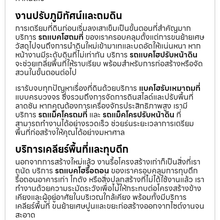
งานปรับภูมิทัศน์และถมดิน
การเตรียมที่ดินก่อนเริ่มลงเสาเข็มเป็นขั้นตอนที่สำคัญมาก
บริการ
รถแบคโฮถมที่
ของเราครอบคลุมตั้งแต่การขนย้ายเศษ
วัสดุไปจนถึงการนำดินใหม่เข้ามาเทและบดอัดให้แน่นหนา หาก
หน้างานมีระดับดินที่ไม่เท่ากัน บริการ
รถแบคโฮปรับหน้าดิน
จะช่วยเกลี่ยพื้นที่ให้ราบเรียบ พร้อมสำหรับการก่อสร้างหรือจัด
สวนในขั้นตอนต่อไป
เรารับจบทุกปัญหาเรื่องที่ดินด้วยบริการ
แบคโฮรับเหมาถมที่
แบบครบวงจร ซึ่งรวมถึงการจัดการดินสไลด์และปรับพื้นที่
ลาดชัน หากคุณต้องการเครื่องจักรประสิทธิภาพสูง เรามี
บริการ
รถแม็คโครถมที่
และ
รถแม็คโครปรับหน้าดิน
ที่
สามารถทำงานได้อย่างรวดเร็ว ช่วยร่นระยะเวลาการเตรียม
พื้นที่ก่อสร้างให้คุณได้อย่างมหาศาล
บริการเคลียร์พื้นที่และทุบตึก
นอกจากการสร้างใหม่แล้ว งานรื้อโครงสร้างเก่าก็เป็นสิ่งที่เรา
ถนัด บริการ
รถแบคโฮรื้อถอน
ของเราครอบคลุมการทุบตึก
รื้อถอนอาคารเก่า โกดัง หรือสิ่งปลูกสร้างที่ไม่ได้ใช้งานแล้ว เรา
ทำงานด้วยความระมัดระวังเพื่อไม่ให้กระทบต่อโครงสร้างข้าง
เคียงและผู้อยู่อาศัยในบริเวณใกล้เคียง พร้อมทั้งมีบริการ
เคลียร์พื้นที่ ขนย้ายเศษปูนและขยะก่อสร้างออกจากไซต์งานจน
สะอาด