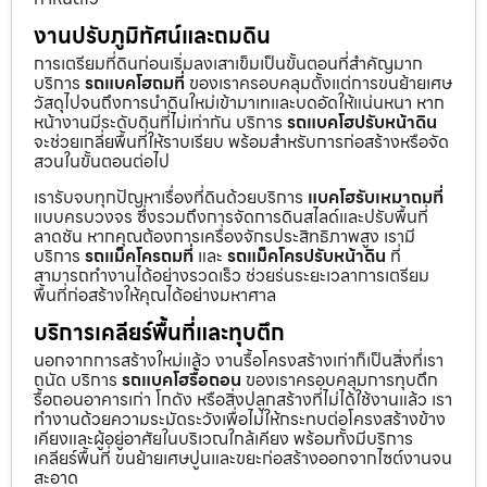
งานปรับภูมิทัศน์และถมดิน
การเตรียมที่ดินก่อนเริ่มลงเสาเข็มเป็นขั้นตอนที่สำคัญมาก
บริการ
รถแบคโฮถมที่
ของเราครอบคลุมตั้งแต่การขนย้ายเศษ
วัสดุไปจนถึงการนำดินใหม่เข้ามาเทและบดอัดให้แน่นหนา หาก
หน้างานมีระดับดินที่ไม่เท่ากัน บริการ
รถแบคโฮปรับหน้าดิน
จะช่วยเกลี่ยพื้นที่ให้ราบเรียบ พร้อมสำหรับการก่อสร้างหรือจัด
สวนในขั้นตอนต่อไป
เรารับจบทุกปัญหาเรื่องที่ดินด้วยบริการ
แบคโฮรับเหมาถมที่
แบบครบวงจร ซึ่งรวมถึงการจัดการดินสไลด์และปรับพื้นที่
ลาดชัน หากคุณต้องการเครื่องจักรประสิทธิภาพสูง เรามี
บริการ
รถแม็คโครถมที่
และ
รถแม็คโครปรับหน้าดิน
ที่
สามารถทำงานได้อย่างรวดเร็ว ช่วยร่นระยะเวลาการเตรียม
พื้นที่ก่อสร้างให้คุณได้อย่างมหาศาล
บริการเคลียร์พื้นที่และทุบตึก
นอกจากการสร้างใหม่แล้ว งานรื้อโครงสร้างเก่าก็เป็นสิ่งที่เรา
ถนัด บริการ
รถแบคโฮรื้อถอน
ของเราครอบคลุมการทุบตึก
รื้อถอนอาคารเก่า โกดัง หรือสิ่งปลูกสร้างที่ไม่ได้ใช้งานแล้ว เรา
ทำงานด้วยความระมัดระวังเพื่อไม่ให้กระทบต่อโครงสร้างข้าง
เคียงและผู้อยู่อาศัยในบริเวณใกล้เคียง พร้อมทั้งมีบริการ
เคลียร์พื้นที่ ขนย้ายเศษปูนและขยะก่อสร้างออกจากไซต์งานจน
สะอาด