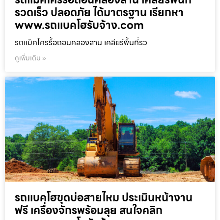
รวดเร็ว ปลอดภัย ได้มาตรฐาน เรียกหา
www.รถแบคโฮรับจ้าง.com
รถแม็คโครรื้อถอนคลองสาน เคลียร์พื้นที่รว
ดูเพิ่มเติม »
รถแบคโฮขุดบ่อสายไหม ประเมินหน้างาน
ฟรี เครื่องจักรพร้อมลุย สนใจคลิก