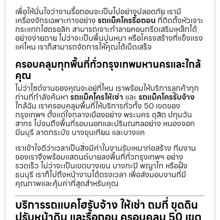
เพื่อให้มั่นใจว่างานรื้อถอนจะเป็นไปอย่างปลอดภัย เรามี
เครื่องจักรเฉพาะทางอย่าง
รถแม็คโครรื้อถอน
ที่ติดตั้งหัวเจาะ
กระแทกไฮดรอลิก สามารถเจาะทำลายคอนกรีตเสริมเหล็กได้
อย่างง่ายดาย ไม่ว่าจะเป็นพื้นปูนหนา หรือโครงสร้างที่แข็งแรง
แค่ไหน เราก็สามารถจัดการให้คุณได้เบ็ดเสร็จ
ครอบคลุมทุกพื้นที่ทั่วกรุงเทพมหานครและใกล้
คุณ
ไม่ว่าไซต์งานของคุณจะอยู่ที่ไหน เราพร้อมให้บริการลูกค้าทุก
ท่านที่กำลังค้นหา
รถแม็คโครให้เช่า
และ
รถแม็คโครรับจ้าง
ใกล้ฉัน เราครอบคลุมพื้นที่ให้บริการทั่วทั้ง 50 เขตของ
กรุงเทพฯ ตั้งแต่ใจกลางเมืองอย่าง พระนคร ดุสิต ปทุมวัน
สาทร ไปจนถึงพื้นที่รอบนอกและปริมณฑลอย่าง หนองจอก
มีนบุรี ลาดกระบัง บางขุนเทียน และบางแค
เราเข้าใจดีว่าเวลาเป็นสิ่งมีค่าในงานรับเหมาก่อสร้าง ทีมงาน
ของเราจึงพร้อมแสตนด์บายลงพื้นที่ทั่วกรุงเทพฯ อย่าง
รวดเร็ว ไม่ว่าจะเป็นเขตบางเขน บางกะปิ พญาไท หรือฝั่ง
ธนบุรี เราก็ไปถึงหน้างานได้ตรงเวลา เพื่อส่งมอบงานที่มี
คุณภาพและคุ้มค่าที่สุดสำหรับคุณ
บริการรถแบคโฮรับจ้าง ให้เช่า ถมที่ ขุดดิน
ปรับหน้าดิน และรื้อถอน ครอบคลุม 50 เขต