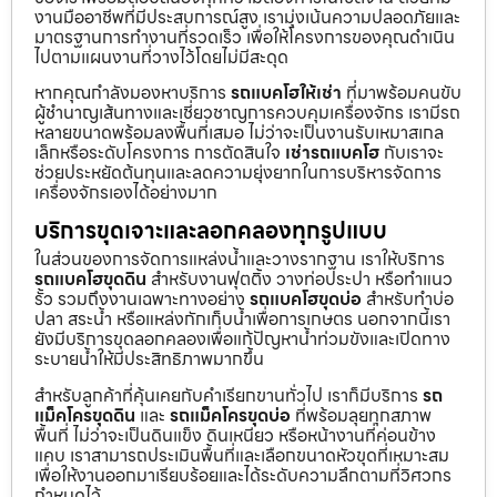
งานมืออาชีพที่มีประสบการณ์สูง เรามุ่งเน้นความปลอดภัยและ
มาตรฐานการทำงานที่รวดเร็ว เพื่อให้โครงการของคุณดำเนิน
ไปตามแผนงานที่วางไว้โดยไม่มีสะดุด
หากคุณกำลังมองหาบริการ
รถแบคโฮให้เช่า
ที่มาพร้อมคนขับ
ผู้ชำนาญเส้นทางและเชี่ยวชาญการควบคุมเครื่องจักร เรามีรถ
หลายขนาดพร้อมลงพื้นที่เสมอ ไม่ว่าจะเป็นงานรับเหมาสเกล
เล็กหรือระดับโครงการ การตัดสินใจ
เช่ารถแบคโฮ
กับเราจะ
ช่วยประหยัดต้นทุนและลดความยุ่งยากในการบริหารจัดการ
เครื่องจักรเองได้อย่างมาก
บริการขุดเจาะและลอกคลองทุกรูปแบบ
ในส่วนของการจัดการแหล่งน้ำและวางรากฐาน เราให้บริการ
รถแบคโฮขุดดิน
สำหรับงานฟุตติ้ง วางท่อประปา หรือทำแนว
รั้ว รวมถึงงานเฉพาะทางอย่าง
รถแบคโฮขุดบ่อ
สำหรับทำบ่อ
ปลา สระน้ำ หรือแหล่งกักเก็บน้ำเพื่อการเกษตร นอกจากนี้เรา
ยังมีบริการขุดลอกคลองเพื่อแก้ปัญหาน้ำท่วมขังและเปิดทาง
ระบายน้ำให้มีประสิทธิภาพมากขึ้น
สำหรับลูกค้าที่คุ้นเคยกับคำเรียกขานทั่วไป เราก็มีบริการ
รถ
แม็คโครขุดดิน
และ
รถแม็คโครขุดบ่อ
ที่พร้อมลุยทุกสภาพ
พื้นที่ ไม่ว่าจะเป็นดินแข็ง ดินเหนียว หรือหน้างานที่ค่อนข้าง
แคบ เราสามารถประเมินพื้นที่และเลือกขนาดหัวขุดที่เหมาะสม
เพื่อให้งานออกมาเรียบร้อยและได้ระดับความลึกตามที่วิศวกร
กำหนดไว้