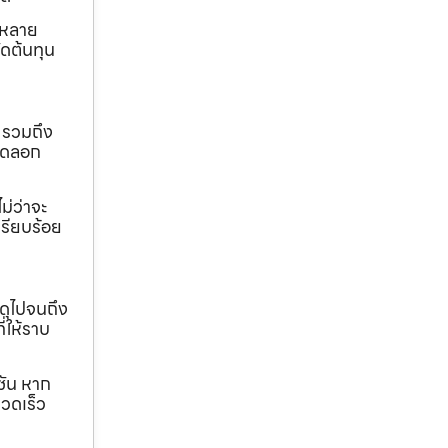
ถหลาย
ดต้นทุน
 รวมถึง
ขุดลอก
ม่ว่าจะ
เรียบร้อย
ดุไปจนถึง
ี่ให้ราบ
ชัน หาก
วดเร็ว