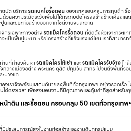
เราถนัด บริการ
รถแบคโฮรื้อถอน
ของเราครอบคลุมการทุบตึก รื้
งานด้วยความระมัดระวังเพื่อไม่ให้กระทบต่อโครงสร้างข้างเคียงและผู
ายเศษปูนและขยะก่อสร้างออกจากไซต์งานจนสะอาด
ื่องจักรเฉพาะทางอย่าง
รถแม็คโครรื้อถอน
ที่ติดตั้งหัวเจาะกระแ
จะเป็นพื้นปูนหนา หรือโครงสร้างที่แข็งแรงแค่ไหน เราก็สามารถจ
กท่านที่กำลังค้นหา
รถแม็คโครให้เช่า
และ
รถแม็คโครรับจ้าง
ใกล้
แต่ใจกลางเมืองอย่าง พระนคร ดุสิต ปทุมวัน สาทร ไปจนถึงพื้นที่
และบางแค
นของเราจึงพร้อมแสตนด์บายลงพื้นที่ทั่วกรุงเทพฯ อย่างรวดเร็ว ไม
นได้ตรงเวลา เพื่อส่งมอบงานที่มีคุณภาพและคุ้มค่าที่สุดสำหรับค
ับหน้าดิน และรื้อถอน ครอบคลุม 50 เขตทั่วกรุงเทพ
ที่มีประสบการณ์สูงในงานก่อสร้างและงานดินทุกรูปแบบ