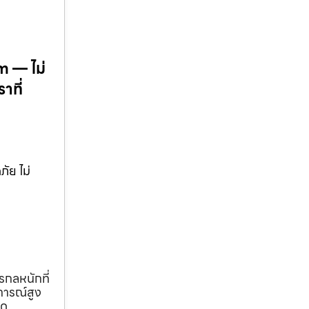
m — ไม่
าที่
ัย ไม่
รกลหนักที่
การณ์สูง
ุด