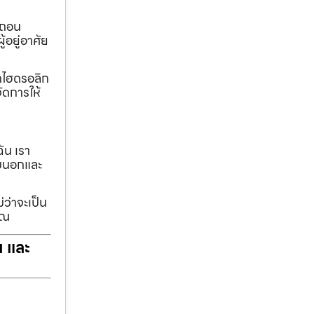
อถอน
้อยู่อาศัย
ทกไฮดรอลิก
ัดการให้
ฉัน เรา
รอบนอกและ
่ว่าจะเป็น
ุณ
ฯ และ