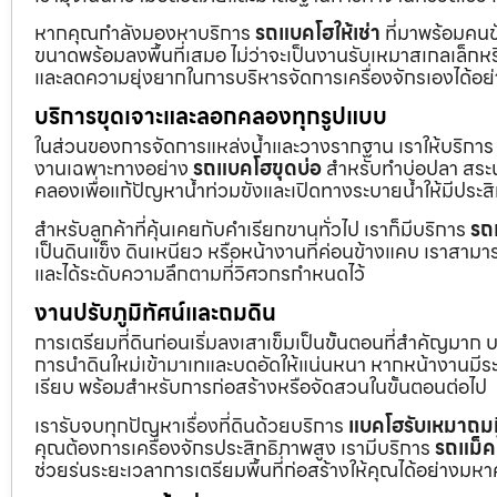
หากคุณกำลังมองหาบริการ
รถแบคโฮให้เช่า
ที่มาพร้อมคนข
ขนาดพร้อมลงพื้นที่เสมอ ไม่ว่าจะเป็นงานรับเหมาสเกลเล็ก
และลดความยุ่งยากในการบริหารจัดการเครื่องจักรเองได้อย
บริการขุดเจาะและลอกคลองทุกรูปแบบ
ในส่วนของการจัดการแหล่งน้ำและวางรากฐาน เราให้บริกา
งานเฉพาะทางอย่าง
รถแบคโฮขุดบ่อ
สำหรับทำบ่อปลา สระน้
คลองเพื่อแก้ปัญหาน้ำท่วมขังและเปิดทางระบายน้ำให้มีประส
สำหรับลูกค้าที่คุ้นเคยกับคำเรียกขานทั่วไป เราก็มีบริการ
รถ
เป็นดินแข็ง ดินเหนียว หรือหน้างานที่ค่อนข้างแคบ เราสามาร
และได้ระดับความลึกตามที่วิศวกรกำหนดไว้
งานปรับภูมิทัศน์และถมดิน
การเตรียมที่ดินก่อนเริ่มลงเสาเข็มเป็นขั้นตอนที่สำคัญมาก 
การนำดินใหม่เข้ามาเทและบดอัดให้แน่นหนา หากหน้างานมีระดั
เรียบ พร้อมสำหรับการก่อสร้างหรือจัดสวนในขั้นตอนต่อไป
เรารับจบทุกปัญหาเรื่องที่ดินด้วยบริการ
แบคโฮรับเหมาถมท
คุณต้องการเครื่องจักรประสิทธิภาพสูง เรามีบริการ
รถแม็ค
ช่วยร่นระยะเวลาการเตรียมพื้นที่ก่อสร้างให้คุณได้อย่างมห