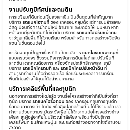
งานปรับภูมิทัศน์และถมดิน
การเตรียมที่ดินก่อนเริ่มลงเสาเข็มเป็นขั้นตอนที่สำคัญมาก
บริการ
รถแบคโฮถมที่
ของเราครอบคลุมตั้งแต่การขนย้ายเศษ
วัสดุไปจนถึงการนำดินใหม่เข้ามาเทและบดอัดให้แน่นหนา หาก
หน้างานมีระดับดินที่ไม่เท่ากัน บริการ
รถแบคโฮปรับหน้าดิน
จะช่วยเกลี่ยพื้นที่ให้ราบเรียบ พร้อมสำหรับการก่อสร้างหรือจัด
สวนในขั้นตอนต่อไป
เรารับจบทุกปัญหาเรื่องที่ดินด้วยบริการ
แบคโฮรับเหมาถมที่
แบบครบวงจร ซึ่งรวมถึงการจัดการดินสไลด์และปรับพื้นที่
ลาดชัน หากคุณต้องการเครื่องจักรประสิทธิภาพสูง เรามี
บริการ
รถแม็คโครถมที่
และ
รถแม็คโครปรับหน้าดิน
ที่
สามารถทำงานได้อย่างรวดเร็ว ช่วยร่นระยะเวลาการเตรียม
พื้นที่ก่อสร้างให้คุณได้อย่างมหาศาล
บริการเคลียร์พื้นที่และทุบตึก
นอกจากการสร้างใหม่แล้ว งานรื้อโครงสร้างเก่าก็เป็นสิ่งที่เรา
ถนัด บริการ
รถแบคโฮรื้อถอน
ของเราครอบคลุมการทุบตึก
รื้อถอนอาคารเก่า โกดัง หรือสิ่งปลูกสร้างที่ไม่ได้ใช้งานแล้ว เรา
ทำงานด้วยความระมัดระวังเพื่อไม่ให้กระทบต่อโครงสร้างข้าง
เคียงและผู้อยู่อาศัยในบริเวณใกล้เคียง พร้อมทั้งมีบริการ
เคลียร์พื้นที่ ขนย้ายเศษปูนและขยะก่อสร้างออกจากไซต์งานจน
สะอาด