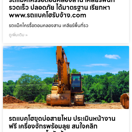
รวดเร็ว ปลอดภัย ได้มาตรฐาน เรียกหา
www.รถแบคโฮรับจ้าง.com
รถแม็คโครรื้อถอนคลองสาน เคลียร์พื้นที่รว
ดูเพิ่มเติม »
รถแบคโฮขุดบ่อสายไหม ประเมินหน้างาน
ฟรี เครื่องจักรพร้อมลุย สนใจคลิก