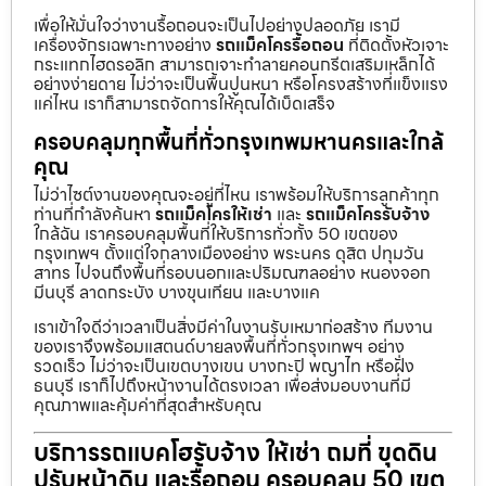
เพื่อให้มั่นใจว่างานรื้อถอนจะเป็นไปอย่างปลอดภัย เรามี
เครื่องจักรเฉพาะทางอย่าง
รถแม็คโครรื้อถอน
ที่ติดตั้งหัวเจาะ
กระแทกไฮดรอลิก สามารถเจาะทำลายคอนกรีตเสริมเหล็กได้
อย่างง่ายดาย ไม่ว่าจะเป็นพื้นปูนหนา หรือโครงสร้างที่แข็งแรง
แค่ไหน เราก็สามารถจัดการให้คุณได้เบ็ดเสร็จ
ครอบคลุมทุกพื้นที่ทั่วกรุงเทพมหานครและใกล้
คุณ
ไม่ว่าไซต์งานของคุณจะอยู่ที่ไหน เราพร้อมให้บริการลูกค้าทุก
ท่านที่กำลังค้นหา
รถแม็คโครให้เช่า
และ
รถแม็คโครรับจ้าง
ใกล้ฉัน เราครอบคลุมพื้นที่ให้บริการทั่วทั้ง 50 เขตของ
กรุงเทพฯ ตั้งแต่ใจกลางเมืองอย่าง พระนคร ดุสิต ปทุมวัน
สาทร ไปจนถึงพื้นที่รอบนอกและปริมณฑลอย่าง หนองจอก
มีนบุรี ลาดกระบัง บางขุนเทียน และบางแค
เราเข้าใจดีว่าเวลาเป็นสิ่งมีค่าในงานรับเหมาก่อสร้าง ทีมงาน
ของเราจึงพร้อมแสตนด์บายลงพื้นที่ทั่วกรุงเทพฯ อย่าง
รวดเร็ว ไม่ว่าจะเป็นเขตบางเขน บางกะปิ พญาไท หรือฝั่ง
ธนบุรี เราก็ไปถึงหน้างานได้ตรงเวลา เพื่อส่งมอบงานที่มี
คุณภาพและคุ้มค่าที่สุดสำหรับคุณ
บริการรถแบคโฮรับจ้าง ให้เช่า ถมที่ ขุดดิน
ปรับหน้าดิน และรื้อถอน ครอบคลุม 50 เขต