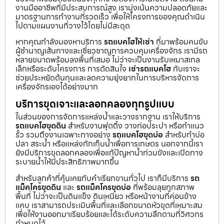
งานมืออาชีพที่มีประสบการณ์สูง เรามุ่งเน้นความปลอดภัยและ
มาตรฐานการทำงานที่รวดเร็ว เพื่อให้โครงการของคุณดำเนิน
ไปตามแผนงานที่วางไว้โดยไม่มีสะดุด
หากคุณกำลังมองหาบริการ
รถแบคโฮให้เช่า
ที่มาพร้อมคนขับ
ผู้ชำนาญเส้นทางและเชี่ยวชาญการควบคุมเครื่องจักร เรามีรถ
หลายขนาดพร้อมลงพื้นที่เสมอ ไม่ว่าจะเป็นงานรับเหมาสเกล
เล็กหรือระดับโครงการ การตัดสินใจ
เช่ารถแบคโฮ
กับเราจะ
ช่วยประหยัดต้นทุนและลดความยุ่งยากในการบริหารจัดการ
เครื่องจักรเองได้อย่างมาก
บริการขุดเจาะและลอกคลองทุกรูปแบบ
ในส่วนของการจัดการแหล่งน้ำและวางรากฐาน เราให้บริการ
รถแบคโฮขุดดิน
สำหรับงานฟุตติ้ง วางท่อประปา หรือทำแนว
รั้ว รวมถึงงานเฉพาะทางอย่าง
รถแบคโฮขุดบ่อ
สำหรับทำบ่อ
ปลา สระน้ำ หรือแหล่งกักเก็บน้ำเพื่อการเกษตร นอกจากนี้เรา
ยังมีบริการขุดลอกคลองเพื่อแก้ปัญหาน้ำท่วมขังและเปิดทาง
ระบายน้ำให้มีประสิทธิภาพมากขึ้น
สำหรับลูกค้าที่คุ้นเคยกับคำเรียกขานทั่วไป เราก็มีบริการ
รถ
แม็คโครขุดดิน
และ
รถแม็คโครขุดบ่อ
ที่พร้อมลุยทุกสภาพ
พื้นที่ ไม่ว่าจะเป็นดินแข็ง ดินเหนียว หรือหน้างานที่ค่อนข้าง
แคบ เราสามารถประเมินพื้นที่และเลือกขนาดหัวขุดที่เหมาะสม
เพื่อให้งานออกมาเรียบร้อยและได้ระดับความลึกตามที่วิศวกร
กำหนดไว้