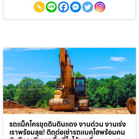
รถแม็คโครขุดดินดินแดง งานด่วน งานเร่ง
เราพร้อมลุย! ติดต่อเช่ารถแบคโฮพร้อมคน