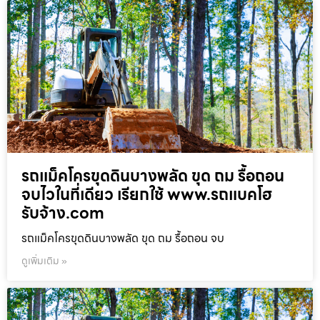
รถแม็คโครขุดดินบางพลัด ขุด ถม รื้อถอน
จบไวในที่เดียว เรียกใช้ www.รถแบคโฮ
รับจ้าง.com
รถแม็คโครขุดดินบางพลัด ขุด ถม รื้อถอน จบ
ดูเพิ่มเติม »