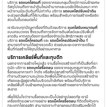
บริการ
รถแบคโฮถมที่
ของเราครอบคลุมตั้งแต่การขนย้ายเศษ
วัสดุไปจนถึงการนำดินใหม่เข้ามาเทและบดอัดให้แน่นหนา หาก
หน้างานมีระดับดินที่ไม่เท่ากัน บริการ
รถแบคโฮปรับหน้าดิน
จะช่วยเกลี่ยพื้นที่ให้ราบเรียบ พร้อมสำหรับการก่อสร้างหรือจัด
สวนในขั้นตอนต่อไป
เรารับจบทุกปัญหาเรื่องที่ดินด้วยบริการ
แบคโฮรับเหมาถมที่
แบบครบวงจร ซึ่งรวมถึงการจัดการดินสไลด์และปรับพื้นที่
ลาดชัน หากคุณต้องการเครื่องจักรประสิทธิภาพสูง เรามี
บริการ
รถแม็คโครถมที่
และ
รถแม็คโครปรับหน้าดิน
ที่
สามารถทำงานได้อย่างรวดเร็ว ช่วยร่นระยะเวลาการเตรียม
พื้นที่ก่อสร้างให้คุณได้อย่างมหาศาล
บริการเคลียร์พื้นที่และทุบตึก
นอกจากการสร้างใหม่แล้ว งานรื้อโครงสร้างเก่าก็เป็นสิ่งที่เรา
ถนัด บริการ
รถแบคโฮรื้อถอน
ของเราครอบคลุมการทุบตึก
รื้อถอนอาคารเก่า โกดัง หรือสิ่งปลูกสร้างที่ไม่ได้ใช้งานแล้ว เรา
ทำงานด้วยความระมัดระวังเพื่อไม่ให้กระทบต่อโครงสร้างข้าง
เคียงและผู้อยู่อาศัยในบริเวณใกล้เคียง พร้อมทั้งมีบริการ
เคลียร์พื้นที่ ขนย้ายเศษปูนและขยะก่อสร้างออกจากไซต์งานจน
สะอาด
เพื่อให้มั่นใจว่างานรื้อถอนจะเป็นไปอย่างปลอดภัย เรามี
เครื่องจักรเฉพาะทางอย่าง
รถแม็คโครรื้อถอน
ที่ติดตั้งหัวเจาะ
กระแทกไฮดรอลิก สามารถเจาะทำลายคอนกรีตเสริมเหล็กได้