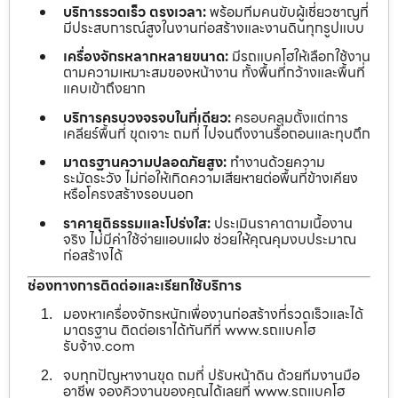
บริการรวดเร็ว ตรงเวลา:
พร้อมทีมคนขับผู้เชี่ยวชาญที่
มีประสบการณ์สูงในงานก่อสร้างและงานดินทุกรูปแบบ
เครื่องจักรหลากหลายขนาด:
มีรถแบคโฮให้เลือกใช้งาน
ตามความเหมาะสมของหน้างาน ทั้งพื้นที่กว้างและพื้นที่
แคบเข้าถึงยาก
บริการครบวงจรจบในที่เดียว:
ครอบคลุมตั้งแต่การ
เคลียร์พื้นที่ ขุดเจาะ ถมที่ ไปจนถึงงานรื้อถอนและทุบตึก
มาตรฐานความปลอดภัยสูง:
ทำงานด้วยความ
ระมัดระวัง ไม่ก่อให้เกิดความเสียหายต่อพื้นที่ข้างเคียง
หรือโครงสร้างรอบนอก
ราคายุติธรรมและโปร่งใส:
ประเมินราคาตามเนื้องาน
จริง ไม่มีค่าใช้จ่ายแอบแฝง ช่วยให้คุณคุมงบประมาณ
ก่อสร้างได้
ช่องทางการติดต่อและเรียกใช้บริการ
มองหาเครื่องจักรหนักเพื่องานก่อสร้างที่รวดเร็วและได้
มาตรฐาน ติดต่อเราได้ทันทีที่ www.รถแบคโฮ
รับจ้าง.com
จบทุกปัญหางานขุด ถมที่ ปรับหน้าดิน ด้วยทีมงานมือ
อาชีพ จองคิวงานของคุณได้เลยที่ www.รถแบคโฮ