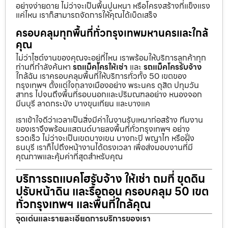
อย่างง่ายดาย ไม่ว่าจะเป็นพื้นปูนหนา หรือโครงสร้างที่แข็งแรง
แค่ไหน เราก็สามารถจัดการให้คุณได้เบ็ดเสร็จ
ครอบคลุมทุกพื้นที่ทั่วกรุงเทพมหานครและใกล้
คุณ
ไม่ว่าไซต์งานของคุณจะอยู่ที่ไหน เราพร้อมให้บริการลูกค้าทุก
ท่านที่กำลังค้นหา
รถแม็คโครให้เช่า
และ
รถแม็คโครรับจ้าง
ใกล้ฉัน เราครอบคลุมพื้นที่ให้บริการทั่วทั้ง 50 เขตของ
กรุงเทพฯ ตั้งแต่ใจกลางเมืองอย่าง พระนคร ดุสิต ปทุมวัน
สาทร ไปจนถึงพื้นที่รอบนอกและปริมณฑลอย่าง หนองจอก
มีนบุรี ลาดกระบัง บางขุนเทียน และบางแค
เราเข้าใจดีว่าเวลาเป็นสิ่งมีค่าในงานรับเหมาก่อสร้าง ทีมงาน
ของเราจึงพร้อมแสตนด์บายลงพื้นที่ทั่วกรุงเทพฯ อย่าง
รวดเร็ว ไม่ว่าจะเป็นเขตบางเขน บางกะปิ พญาไท หรือฝั่ง
ธนบุรี เราก็ไปถึงหน้างานได้ตรงเวลา เพื่อส่งมอบงานที่มี
คุณภาพและคุ้มค่าที่สุดสำหรับคุณ
บริการรถแบคโฮรับจ้าง ให้เช่า ถมที่ ขุดดิน
ปรับหน้าดิน และรื้อถอน ครอบคลุม 50 เขต
ทั่วกรุงเทพฯ และพื้นที่ใกล้คุณ
จุดเด่นและรายละเอียดการบริการของเรา