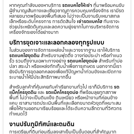
หากคุณกำลังมองหาบริการ
รถแบคโฮให้เช่า
ที่มาพร้อมคนขับ
ผู้ชำนาญเส้นทางและเชี่ยวชาญการควบคุมเครื่องจักร เรามีรถ
หลายขนาดพร้อมลงพื้นที่เสมอ ไม่ว่าจะเป็นงานรับเหมาสเกล
เล็กหรือระดับโครงการ การตัดสินใจ
เช่ารถแบคโฮ
กับเราจะ
ช่วยประหยัดต้นทุนและลดความยุ่งยากในการบริหารจัดการ
เครื่องจักรเองได้อย่างมาก
บริการขุดเจาะและลอกคลองทุกรูปแบบ
ในส่วนของการจัดการแหล่งน้ำและวางรากฐาน เราให้บริการ
รถแบคโฮขุดดิน
สำหรับงานฟุตติ้ง วางท่อประปา หรือทำแนว
รั้ว รวมถึงงานเฉพาะทางอย่าง
รถแบคโฮขุดบ่อ
สำหรับทำบ่อ
ปลา สระน้ำ หรือแหล่งกักเก็บน้ำเพื่อการเกษตร นอกจากนี้เรา
ยังมีบริการขุดลอกคลองเพื่อแก้ปัญหาน้ำท่วมขังและเปิดทาง
ระบายน้ำให้มีประสิทธิภาพมากขึ้น
สำหรับลูกค้าที่คุ้นเคยกับคำเรียกขานทั่วไป เราก็มีบริการ
รถ
แม็คโครขุดดิน
และ
รถแม็คโครขุดบ่อ
ที่พร้อมลุยทุกสภาพ
พื้นที่ ไม่ว่าจะเป็นดินแข็ง ดินเหนียว หรือหน้างานที่ค่อนข้าง
แคบ เราสามารถประเมินพื้นที่และเลือกขนาดหัวขุดที่เหมาะสม
เพื่อให้งานออกมาเรียบร้อยและได้ระดับความลึกตามที่วิศวกร
กำหนดไว้
งานปรับภูมิทัศน์และถมดิน
การเตรียมที่ดินก่อนเริ่มลงเสาเข็มเป็นขั้นตอนที่สำคัญมาก