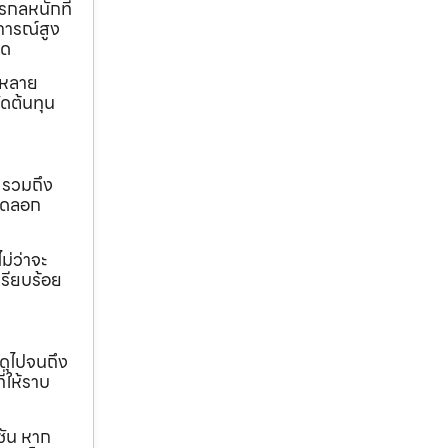
รกลหนักที่
การณ์สูง
ุด
ถหลาย
ดต้นทุน
 รวมถึง
ขุดลอก
ม่ว่าจะ
เรียบร้อย
ดุไปจนถึง
ี่ให้ราบ
ชัน หาก