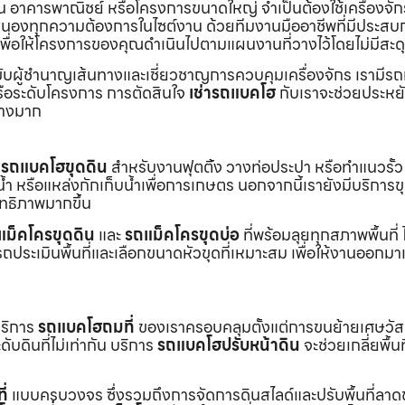
้าน อาคารพาณิชย์ หรือโครงการขนาดใหญ่ จำเป็นต้องใช้เครื่องจัก
องทุกความต้องการในไซต์งาน ด้วยทีมงานมืออาชีพที่มีประสบ
พื่อให้โครงการของคุณดำเนินไปตามแผนงานที่วางไว้โดยไม่มีสะด
ับผู้ชำนาญเส้นทางและเชี่ยวชาญการควบคุมเครื่องจักร เรามีร
หรือระดับโครงการ การตัดสินใจ
เช่ารถแบคโฮ
กับเราจะช่วยประหยั
่างมาก
ร
รถแบคโฮขุดดิน
สำหรับงานฟุตติ้ง วางท่อประปา หรือทำแนวรั้ว
ำ หรือแหล่งกักเก็บน้ำเพื่อการเกษตร นอกจากนี้เรายังมีบริการ
ิทธิภาพมากขึ้น
แม็คโครขุดดิน
และ
รถแม็คโครขุดบ่อ
ที่พร้อมลุยทุกสภาพพื้นที่ ไ
ถประเมินพื้นที่และเลือกขนาดหัวขุดที่เหมาะสม เพื่อให้งานออกมา
บริการ
รถแบคโฮถมที่
ของเราครอบคลุมตั้งแต่การขนย้ายเศษวัส
บดินที่ไม่เท่ากัน บริการ
รถแบคโฮปรับหน้าดิน
จะช่วยเกลี่ยพื้นท
ี่
แบบครบวงจร ซึ่งรวมถึงการจัดการดินสไลด์และปรับพื้นที่ลาด