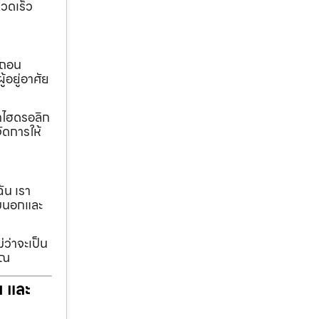
วดเร็ว
อถอน
้อยู่อาศัย
ทกไฮดรอลิก
ัดการให้
ฉัน เรา
รอบนอกและ
่ว่าจะเป็น
ุณ
ฯ และ