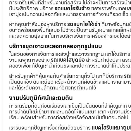
การเตรียมพื้นที่สำหรับงานก่อสร้าง ไม่ว่าจะเป็นการสร้างบ
มีประสิทธิภาพ บริการ
รถแบคโฮรับจ้าง
ของเราพร้อมตอบสน
เรามุ่งเน้นความปลอดภัยและมาตรฐานการทำงานที่รวดเร็ว เ
หากคุณกำลังมองหาบริการ
รถแบคโฮให้เช่า
ที่มาพร้อมคนข
ขนาดพร้อมลงพื้นที่เสมอ ไม่ว่าจะเป็นงานรับเหมาสเกลเล็ก
และลดความยุ่งยากในการบริหารจัดการเครื่องจักรเองได้อย
บริการขุดเจาะและลอกคลองทุกรูปแบบ
ในส่วนของการจัดการแหล่งน้ำและวางรากฐาน เราให้บริกา
งานเฉพาะทางอย่าง
รถแบคโฮขุดบ่อ
สำหรับทำบ่อปลา สระน้
คลองเพื่อแก้ปัญหาน้ำท่วมขังและเปิดทางระบายน้ำให้มีประส
สำหรับลูกค้าที่คุ้นเคยกับคำเรียกขานทั่วไป เราก็มีบริการ
รถ
เป็นดินแข็ง ดินเหนียว หรือหน้างานที่ค่อนข้างแคบ เราสามาร
และได้ระดับความลึกตามที่วิศวกรกำหนดไว้
งานปรับภูมิทัศน์และถมดิน
การเตรียมที่ดินก่อนเริ่มลงเสาเข็มเป็นขั้นตอนที่สำคัญมาก 
การนำดินใหม่เข้ามาเทและบดอัดให้แน่นหนา หากหน้างานมีระดั
เรียบ พร้อมสำหรับการก่อสร้างหรือจัดสวนในขั้นตอนต่อไป
เรารับจบทุกปัญหาเรื่องที่ดินด้วยบริการ
แบคโฮรับเหมาถมท