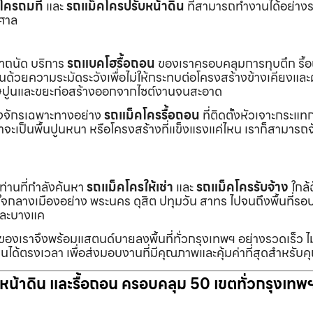
โครถมที่
และ
รถแม็คโครปรับหน้าดิน
ที่สามารถทำงานได้อย่างร
าศาล
เราถนัด บริการ
รถแบคโฮรื้อถอน
ของเราครอบคลุมการทุบตึก รื้
งานด้วยความระมัดระวังเพื่อไม่ให้กระทบต่อโครงสร้างข้างเคียงและผู
ายเศษปูนและขยะก่อสร้างออกจากไซต์งานจนสะอาด
ื่องจักรเฉพาะทางอย่าง
รถแม็คโครรื้อถอน
ที่ติดตั้งหัวเจาะกระแ
จะเป็นพื้นปูนหนา หรือโครงสร้างที่แข็งแรงแค่ไหน เราก็สามารถจ
กท่านที่กำลังค้นหา
รถแม็คโครให้เช่า
และ
รถแม็คโครรับจ้าง
ใกล้
แต่ใจกลางเมืองอย่าง พระนคร ดุสิต ปทุมวัน สาทร ไปจนถึงพื้นที่
และบางแค
นของเราจึงพร้อมแสตนด์บายลงพื้นที่ทั่วกรุงเทพฯ อย่างรวดเร็ว ไม
นได้ตรงเวลา เพื่อส่งมอบงานที่มีคุณภาพและคุ้มค่าที่สุดสำหรับค
ับหน้าดิน และรื้อถอน ครอบคลุม 50 เขตทั่วกรุงเทพ