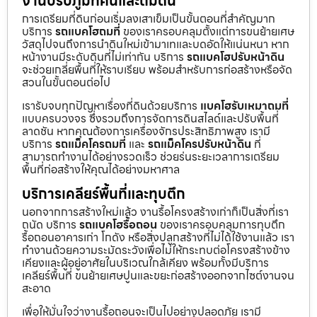
งานปรับภูมิทัศน์และถมดิน
การเตรียมที่ดินก่อนเริ่มลงเสาเข็มเป็นขั้นตอนที่สำคัญมาก
บริการ
รถแบคโฮถมที่
ของเราครอบคลุมตั้งแต่การขนย้ายเศษ
วัสดุไปจนถึงการนำดินใหม่เข้ามาเทและบดอัดให้แน่นหนา หาก
หน้างานมีระดับดินที่ไม่เท่ากัน บริการ
รถแบคโฮปรับหน้าดิน
จะช่วยเกลี่ยพื้นที่ให้ราบเรียบ พร้อมสำหรับการก่อสร้างหรือจัด
สวนในขั้นตอนต่อไป
เรารับจบทุกปัญหาเรื่องที่ดินด้วยบริการ
แบคโฮรับเหมาถมที่
แบบครบวงจร ซึ่งรวมถึงการจัดการดินสไลด์และปรับพื้นที่
ลาดชัน หากคุณต้องการเครื่องจักรประสิทธิภาพสูง เรามี
บริการ
รถแม็คโครถมที่
และ
รถแม็คโครปรับหน้าดิน
ที่
สามารถทำงานได้อย่างรวดเร็ว ช่วยร่นระยะเวลาการเตรียม
พื้นที่ก่อสร้างให้คุณได้อย่างมหาศาล
บริการเคลียร์พื้นที่และทุบตึก
นอกจากการสร้างใหม่แล้ว งานรื้อโครงสร้างเก่าก็เป็นสิ่งที่เรา
ถนัด บริการ
รถแบคโฮรื้อถอน
ของเราครอบคลุมการทุบตึก
รื้อถอนอาคารเก่า โกดัง หรือสิ่งปลูกสร้างที่ไม่ได้ใช้งานแล้ว เรา
ทำงานด้วยความระมัดระวังเพื่อไม่ให้กระทบต่อโครงสร้างข้าง
เคียงและผู้อยู่อาศัยในบริเวณใกล้เคียง พร้อมทั้งมีบริการ
เคลียร์พื้นที่ ขนย้ายเศษปูนและขยะก่อสร้างออกจากไซต์งานจน
สะอาด
เพื่อให้มั่นใจว่างานรื้อถอนจะเป็นไปอย่างปลอดภัย เรามี