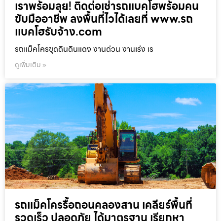
เราพร้อมลุย! ติดต่อเช่ารถแบคโฮพร้อมคน
ขับมืออาชีพ ลงพื้นที่ไวได้เลยที่ www.รถ
แบคโฮรับจ้าง.com
รถแม็คโครขุดดินดินแดง งานด่วน งานเร่ง เร
ดูเพิ่มเติม »
รถแม็คโครรื้อถอนคลองสาน เคลียร์พื้นที่
รวดเร็ว ปลอดภัย ได้มาตรฐาน เรียกหา