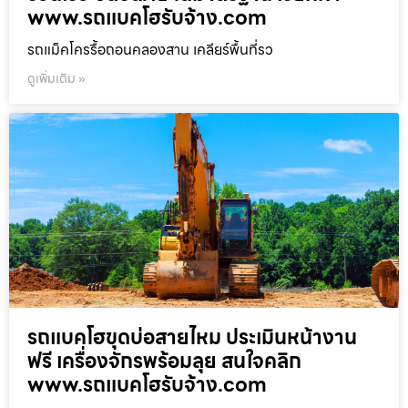
www.รถแบคโฮรับจ้าง.com
รถแม็คโครรื้อถอนคลองสาน เคลียร์พื้นที่รว
ดูเพิ่มเติม »
รถแบคโฮขุดบ่อสายไหม ประเมินหน้างาน
ฟรี เครื่องจักรพร้อมลุย สนใจคลิก
www.รถแบคโฮรับจ้าง.com