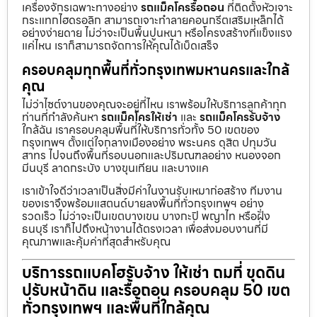
เครื่องจักรเฉพาะทางอย่าง
รถแม็คโครรื้อถอน
ที่ติดตั้งหัวเจาะ
กระแทกไฮดรอลิก สามารถเจาะทำลายคอนกรีตเสริมเหล็กได้
อย่างง่ายดาย ไม่ว่าจะเป็นพื้นปูนหนา หรือโครงสร้างที่แข็งแรง
แค่ไหน เราก็สามารถจัดการให้คุณได้เบ็ดเสร็จ
ครอบคลุมทุกพื้นที่ทั่วกรุงเทพมหานครและใกล้
คุณ
ไม่ว่าไซต์งานของคุณจะอยู่ที่ไหน เราพร้อมให้บริการลูกค้าทุก
ท่านที่กำลังค้นหา
รถแม็คโครให้เช่า
และ
รถแม็คโครรับจ้าง
ใกล้ฉัน เราครอบคลุมพื้นที่ให้บริการทั่วทั้ง 50 เขตของ
กรุงเทพฯ ตั้งแต่ใจกลางเมืองอย่าง พระนคร ดุสิต ปทุมวัน
สาทร ไปจนถึงพื้นที่รอบนอกและปริมณฑลอย่าง หนองจอก
มีนบุรี ลาดกระบัง บางขุนเทียน และบางแค
เราเข้าใจดีว่าเวลาเป็นสิ่งมีค่าในงานรับเหมาก่อสร้าง ทีมงาน
ของเราจึงพร้อมแสตนด์บายลงพื้นที่ทั่วกรุงเทพฯ อย่าง
รวดเร็ว ไม่ว่าจะเป็นเขตบางเขน บางกะปิ พญาไท หรือฝั่ง
ธนบุรี เราก็ไปถึงหน้างานได้ตรงเวลา เพื่อส่งมอบงานที่มี
คุณภาพและคุ้มค่าที่สุดสำหรับคุณ
บริการรถแบคโฮรับจ้าง ให้เช่า ถมที่ ขุดดิน
ปรับหน้าดิน และรื้อถอน ครอบคลุม 50 เขต
ทั่วกรุงเทพฯ และพื้นที่ใกล้คุณ