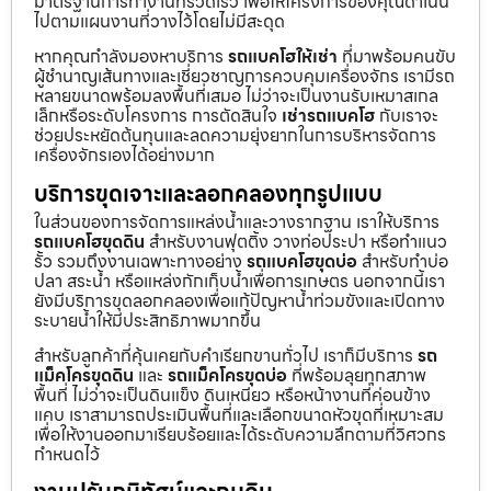
มาตรฐานการทำงานที่รวดเร็ว เพื่อให้โครงการของคุณดำเนิน
ไปตามแผนงานที่วางไว้โดยไม่มีสะดุด
หากคุณกำลังมองหาบริการ
รถแบคโฮให้เช่า
ที่มาพร้อมคนขับ
ผู้ชำนาญเส้นทางและเชี่ยวชาญการควบคุมเครื่องจักร เรามีรถ
หลายขนาดพร้อมลงพื้นที่เสมอ ไม่ว่าจะเป็นงานรับเหมาสเกล
เล็กหรือระดับโครงการ การตัดสินใจ
เช่ารถแบคโฮ
กับเราจะ
ช่วยประหยัดต้นทุนและลดความยุ่งยากในการบริหารจัดการ
เครื่องจักรเองได้อย่างมาก
บริการขุดเจาะและลอกคลองทุกรูปแบบ
ในส่วนของการจัดการแหล่งน้ำและวางรากฐาน เราให้บริการ
รถแบคโฮขุดดิน
สำหรับงานฟุตติ้ง วางท่อประปา หรือทำแนว
รั้ว รวมถึงงานเฉพาะทางอย่าง
รถแบคโฮขุดบ่อ
สำหรับทำบ่อ
ปลา สระน้ำ หรือแหล่งกักเก็บน้ำเพื่อการเกษตร นอกจากนี้เรา
ยังมีบริการขุดลอกคลองเพื่อแก้ปัญหาน้ำท่วมขังและเปิดทาง
ระบายน้ำให้มีประสิทธิภาพมากขึ้น
สำหรับลูกค้าที่คุ้นเคยกับคำเรียกขานทั่วไป เราก็มีบริการ
รถ
แม็คโครขุดดิน
และ
รถแม็คโครขุดบ่อ
ที่พร้อมลุยทุกสภาพ
พื้นที่ ไม่ว่าจะเป็นดินแข็ง ดินเหนียว หรือหน้างานที่ค่อนข้าง
แคบ เราสามารถประเมินพื้นที่และเลือกขนาดหัวขุดที่เหมาะสม
เพื่อให้งานออกมาเรียบร้อยและได้ระดับความลึกตามที่วิศวกร
กำหนดไว้