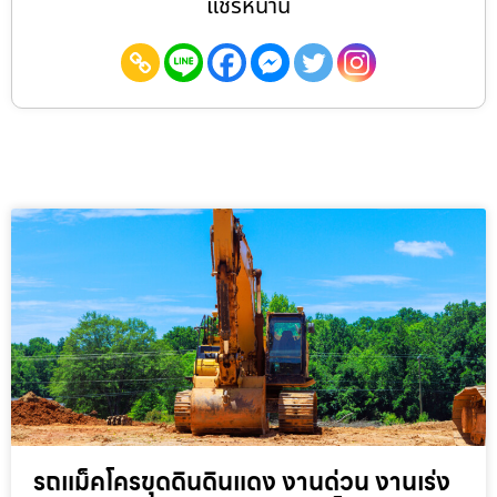
แชร์หน้านี้
รถแม็คโครขุดดินดินแดง งานด่วน งานเร่ง