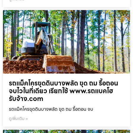
รถแม็คโครขุดดินบางพลัด ขุด ถม รื้อถอน
จบไวในที่เดียว เรียกใช้ www.รถแบคโฮ
รับจ้าง.com
รถแม็คโครขุดดินบางพลัด ขุด ถม รื้อถอน จบ
ดูเพิ่มเติม »