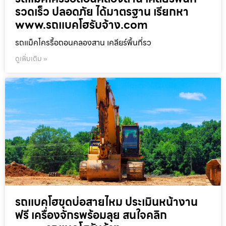
รวดเร็ว ปลอดภัย ได้มาตรฐาน เรียกหา
www.รถแบคโฮรับจ้าง.com
รถแม็คโครรื้อถอนคลองสาน เคลียร์พื้นที่รว
ดูเพิ่มเติม »
รถแบคโฮขุดบ่อสายไหม ประเมินหน้างาน
ฟรี เครื่องจักรพร้อมลุย สนใจคลิก