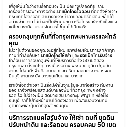
เพื่อให้มั่นใจว่างานรื้อถอนจะเป็นไปอย่างปลอดภัย เรามี
เครื่องจักรเฉพาะทางอย่าง
รถแม็คโครรื้อถอน
ที่ติดตั้งหัวเจาะ
กระแทกไฮดรอลิก สามารถเจาะทำลายคอนกรีตเสริมเหล็กได้
อย่างง่ายดาย ไม่ว่าจะเป็นพื้นปูนหนา หรือโครงสร้างที่แข็งแรง
แค่ไหน เราก็สามารถจัดการให้คุณได้เบ็ดเสร็จ
ครอบคลุมทุกพื้นที่ทั่วกรุงเทพมหานครและใกล้
คุณ
ไม่ว่าไซต์งานของคุณจะอยู่ที่ไหน เราพร้อมให้บริการลูกค้าทุก
ท่านที่กำลังค้นหา
รถแม็คโครให้เช่า
และ
รถแม็คโครรับจ้าง
ใกล้ฉัน เราครอบคลุมพื้นที่ให้บริการทั่วทั้ง 50 เขตของ
กรุงเทพฯ ตั้งแต่ใจกลางเมืองอย่าง พระนคร ดุสิต ปทุมวัน
สาทร ไปจนถึงพื้นที่รอบนอกและปริมณฑลอย่าง หนองจอก
มีนบุรี ลาดกระบัง บางขุนเทียน และบางแค
เราเข้าใจดีว่าเวลาเป็นสิ่งมีค่าในงานรับเหมาก่อสร้าง ทีมงาน
ของเราจึงพร้อมแสตนด์บายลงพื้นที่ทั่วกรุงเทพฯ อย่าง
รวดเร็ว ไม่ว่าจะเป็นเขตบางเขน บางกะปิ พญาไท หรือฝั่ง
ธนบุรี เราก็ไปถึงหน้างานได้ตรงเวลา เพื่อส่งมอบงานที่มี
คุณภาพและคุ้มค่าที่สุดสำหรับคุณ
บริการรถแบคโฮรับจ้าง ให้เช่า ถมที่ ขุดดิน
ปรับหน้าดิน และรื้อถอน ครอบคลุม 50 เขต