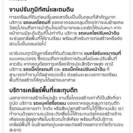
งานปรับภูมิทัศน์และถมดิน
การเตรียมที่ดินก่อนเริ่มลงเสาเข็มเป็นขั้นตอนที่สำคัญมาก
บริการ
รถแบคโฮถมที่
ของเราครอบคลุมตั้งแต่การขนย้ายเศษ
วัสดุไปจนถึงการนำดินใหม่เข้ามาเทและบดอัดให้แน่นหนา หาก
หน้างานมีระดับดินที่ไม่เท่ากัน บริการ
รถแบคโฮปรับหน้าดิน
จะช่วยเกลี่ยพื้นที่ให้ราบเรียบ พร้อมสำหรับการก่อสร้างหรือจัด
สวนในขั้นตอนต่อไป
เรารับจบทุกปัญหาเรื่องที่ดินด้วยบริการ
แบคโฮรับเหมาถมที่
แบบครบวงจร ซึ่งรวมถึงการจัดการดินสไลด์และปรับพื้นที่
ลาดชัน หากคุณต้องการเครื่องจักรประสิทธิภาพสูง เรามี
บริการ
รถแม็คโครถมที่
และ
รถแม็คโครปรับหน้าดิน
ที่
สามารถทำงานได้อย่างรวดเร็ว ช่วยร่นระยะเวลาการเตรียม
พื้นที่ก่อสร้างให้คุณได้อย่างมหาศาล
บริการเคลียร์พื้นที่และทุบตึก
นอกจากการสร้างใหม่แล้ว งานรื้อโครงสร้างเก่าก็เป็นสิ่งที่เรา
ถนัด บริการ
รถแบคโฮรื้อถอน
ของเราครอบคลุมการทุบตึก
รื้อถอนอาคารเก่า โกดัง หรือสิ่งปลูกสร้างที่ไม่ได้ใช้งานแล้ว เรา
ทำงานด้วยความระมัดระวังเพื่อไม่ให้กระทบต่อโครงสร้างข้าง
เคียงและผู้อยู่อาศัยในบริเวณใกล้เคียง พร้อมทั้งมีบริการ
เคลียร์พื้นที่ ขนย้ายเศษปูนและขยะก่อสร้างออกจากไซต์งานจน
สะอาด