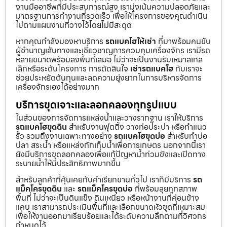
งานมืออาชีพที่มีประสบการณ์สูง เรามุ่งเน้นความปลอดภัยและ
มาตรฐานการทำงานที่รวดเร็ว เพื่อให้โครงการของคุณดำเนิน
ไปตามแผนงานที่วางไว้โดยไม่มีสะดุด
หากคุณกำลังมองหาบริการ
รถแบคโฮให้เช่า
ที่มาพร้อมคนขับ
ผู้ชำนาญเส้นทางและเชี่ยวชาญการควบคุมเครื่องจักร เรามีรถ
หลายขนาดพร้อมลงพื้นที่เสมอ ไม่ว่าจะเป็นงานรับเหมาสเกล
เล็กหรือระดับโครงการ การตัดสินใจ
เช่ารถแบคโฮ
กับเราจะ
ช่วยประหยัดต้นทุนและลดความยุ่งยากในการบริหารจัดการ
เครื่องจักรเองได้อย่างมาก
บริการขุดเจาะและลอกคลองทุกรูปแบบ
ในส่วนของการจัดการแหล่งน้ำและวางรากฐาน เราให้บริการ
รถแบคโฮขุดดิน
สำหรับงานฟุตติ้ง วางท่อประปา หรือทำแนว
รั้ว รวมถึงงานเฉพาะทางอย่าง
รถแบคโฮขุดบ่อ
สำหรับทำบ่อ
ปลา สระน้ำ หรือแหล่งกักเก็บน้ำเพื่อการเกษตร นอกจากนี้เรา
ยังมีบริการขุดลอกคลองเพื่อแก้ปัญหาน้ำท่วมขังและเปิดทาง
ระบายน้ำให้มีประสิทธิภาพมากขึ้น
สำหรับลูกค้าที่คุ้นเคยกับคำเรียกขานทั่วไป เราก็มีบริการ
รถ
แม็คโครขุดดิน
และ
รถแม็คโครขุดบ่อ
ที่พร้อมลุยทุกสภาพ
พื้นที่ ไม่ว่าจะเป็นดินแข็ง ดินเหนียว หรือหน้างานที่ค่อนข้าง
แคบ เราสามารถประเมินพื้นที่และเลือกขนาดหัวขุดที่เหมาะสม
เพื่อให้งานออกมาเรียบร้อยและได้ระดับความลึกตามที่วิศวกร
กำหนดไว้