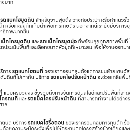
่างมาก
ร
รถแบคโฮขุดดิน
สำหรับงานฟุตติ้ง วางท่อประปา หรือทำแนวรั้ว
ำ หรือแหล่งกักเก็บน้ำเพื่อการเกษตร นอกจากนี้เรายังมีบริการ
ิทธิภาพมากขึ้น
แม็คโครขุดดิน
และ
รถแม็คโครขุดบ่อ
ที่พร้อมลุยทุกสภาพพื้นที่ ไ
ถประเมินพื้นที่และเลือกขนาดหัวขุดที่เหมาะสม เพื่อให้งานออกมา
บริการ
รถแบคโฮถมที่
ของเราครอบคลุมตั้งแต่การขนย้ายเศษวัส
บดินที่ไม่เท่ากัน บริการ
รถแบคโฮปรับหน้าดิน
จะช่วยเกลี่ยพื้นท
ี่
แบบครบวงจร ซึ่งรวมถึงการจัดการดินสไลด์และปรับพื้นที่ลาด
โครถมที่
และ
รถแม็คโครปรับหน้าดิน
ที่สามารถทำงานได้อย่างร
าศาล
เราถนัด บริการ
รถแบคโฮรื้อถอน
ของเราครอบคลุมการทุบตึก รื้
งานด้วยความระมัดระวังเพื่อไม่ให้กระทบต่อโครงสร้างข้างเคียงและผู