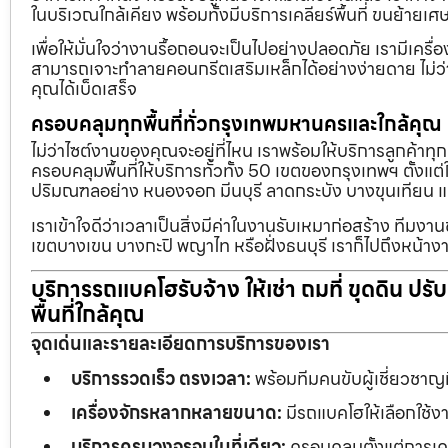
ในบริเวณใกล้เคียง พร้อมทั้งมีบริการเคลียร์พื้นที่ ขนย้
เพื่อให้มั่นใจว่างานรื้อถอนจะเป็นไปอย่างปลอดภัย เรามีเคร
สามารถเจาะทำลายคอนกรีตเสริมเหล็กได้อย่างง่ายดาย ไม่ว่า
คุณได้เบ็ดเสร็จ
ครอบคลุมทุกพื้นที่ทั่วกรุงเทพมหานครและใกล้คุณ
ไม่ว่าไซต์งานของคุณจะอยู่ที่ไหน เราพร้อมให้บริการลูกค้าทุ
ครอบคลุมพื้นที่ให้บริการทั่วทั้ง 50 เขตของกรุงเทพฯ ตั้ง
ปริมณฑลอย่าง หนองจอก มีนบุรี ลาดกระบัง บางขุนเทียน 
เราเข้าใจดีว่าเวลาเป็นสิ่งมีค่าในงานรับเหมาก่อสร้าง ทีมงา
เขตบางเขน บางกะปิ พญาไท หรือฝั่งธนบุรี เราก็ไปถึงหน้างา
บริการรถแบคโฮรับจ้าง ให้เช่า ถมที่ ขุดดิน ปร
พื้นที่ใกล้คุณ
จุดเด่นและรายละเอียดการบริการของเรา
บริการรวดเร็ว ตรงเวลา:
พร้อมทีมคนขับผู้เชี่ยวชาญ
เครื่องจักรหลากหลายขนาด:
มีรถแบคโฮให้เลือกใช้ง
บริการครบวงจรจบในที่เดียว:
ครอบคลุมตั้งแต่การเคลี