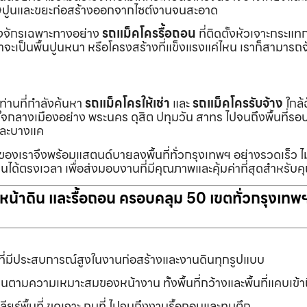
ายเศษปูนและขยะก่อสร้างออกจากไซต์งานจนสะอาด
ื่องจักรเฉพาะทางอย่าง
รถแม็คโครรื้อถอน
ที่ติดตั้งหัวเจาะกระแ
จะเป็นพื้นปูนหนา หรือโครงสร้างที่แข็งแรงแค่ไหน เราก็สามารถจ
กท่านที่กำลังค้นหา
รถแม็คโครให้เช่า
และ
รถแม็คโครรับจ้าง
ใกล้
แต่ใจกลางเมืองอย่าง พระนคร ดุสิต ปทุมวัน สาทร ไปจนถึงพื้นที่
และบางแค
นของเราจึงพร้อมแสตนด์บายลงพื้นที่ทั่วกรุงเทพฯ อย่างรวดเร็ว ไม
นได้ตรงเวลา เพื่อส่งมอบงานที่มีคุณภาพและคุ้มค่าที่สุดสำหรับค
ับหน้าดิน และรื้อถอน ครอบคลุม 50 เขตทั่วกรุงเทพ
ที่มีประสบการณ์สูงในงานก่อสร้างและงานดินทุกรูปแบบ
านตามความเหมาะสมของหน้างาน ทั้งพื้นที่กว้างและพื้นที่แคบเข้
ยร์พื้นที่ ขุดเจาะ ถมที่ ไปจนถึงงานรื้อถอนและทุบตึก