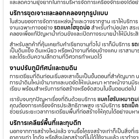
และลดความยุ่งยากในการบริหารจัดการเครื่องจักรเองได้อย
บริการขุดเจาะและลอกคลองทุกรูปแบบ
ในส่วนของการจัดการแหล่งน้ำและวางรากฐาน เราให้บริกา
งานเฉพาะทางอย่าง
รถแบคโฮขุดบ่อ
สำหรับทำบ่อปลา สระน้
คลองเพื่อแก้ปัญหาน้ำท่วมขังและเปิดทางระบายน้ำให้มีประส
สำหรับลูกค้าที่คุ้นเคยกับคำเรียกขานทั่วไป เราก็มีบริการ
รถ
เป็นดินแข็ง ดินเหนียว หรือหน้างานที่ค่อนข้างแคบ เราสามาร
และได้ระดับความลึกตามที่วิศวกรกำหนดไว้
งานปรับภูมิทัศน์และถมดิน
การเตรียมที่ดินก่อนเริ่มลงเสาเข็มเป็นขั้นตอนที่สำคัญมาก 
การนำดินใหม่เข้ามาเทและบดอัดให้แน่นหนา หากหน้างานมีระดั
เรียบ พร้อมสำหรับการก่อสร้างหรือจัดสวนในขั้นตอนต่อไป
เรารับจบทุกปัญหาเรื่องที่ดินด้วยบริการ
แบคโฮรับเหมาถมท
คุณต้องการเครื่องจักรประสิทธิภาพสูง เรามีบริการ
รถแม็ค
ช่วยร่นระยะเวลาการเตรียมพื้นที่ก่อสร้างให้คุณได้อย่างมห
บริการเคลียร์พื้นที่และทุบตึก
นอกจากการสร้างใหม่แล้ว งานรื้อโครงสร้างเก่าก็เป็นสิ่งที่
อาคารเก่า โกดัง หรือสิ่งปลูกสร้างที่ไม่ได้ใช้งานแล้ว เราทำ