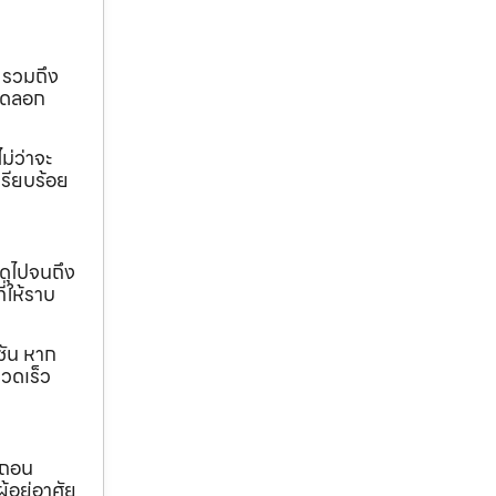
 รวมถึง
ขุดลอก
ม่ว่าจะ
เรียบร้อย
ดุไปจนถึง
ี่ให้ราบ
ชัน หาก
วดเร็ว
อถอน
้อยู่อาศัย