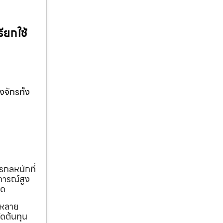
ียกใช้
จักรทั้ง
รกลหนักที่
การณ์สูง
ุด
ถหลาย
ดต้นทุน