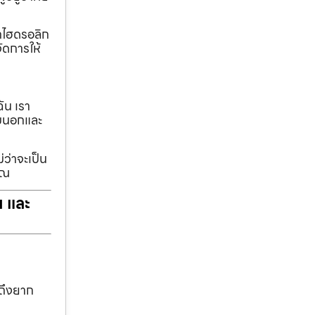
ทกไฮดรอลิก
ัดการให้
ฉัน เรา
รอบนอกและ
่ว่าจะเป็น
ุณ
ฯ และ
าถึงยาก