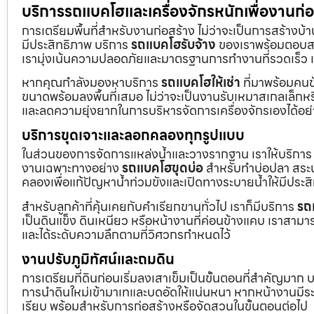
บริการรถแบคโฮและเครื่องจักรหนักเพื่องานก
การเตรียมพื้นที่สำหรับงานก่อสร้าง ไม่ว่าจะเป็นการสร้างบ
มีประสิทธิภาพ บริการ
รถแบคโฮรับจ้าง
ของเราพร้อมตอบสน
เรามุ่งเน้นความปลอดภัยและมาตรฐานการทำงานที่รวดเร็ว เ
หากคุณกำลังมองหาบริการ
รถแบคโฮให้เช่า
ที่มาพร้อมคนข
ขนาดพร้อมลงพื้นที่เสมอ ไม่ว่าจะเป็นงานรับเหมาสเกลเล็ก
และลดความยุ่งยากในการบริหารจัดการเครื่องจักรเองได้อย
บริการขุดเจาะและลอกคลองทุกรูปแบบ
ในส่วนของการจัดการแหล่งน้ำและวางรากฐาน เราให้บริกา
งานเฉพาะทางอย่าง
รถแบคโฮขุดบ่อ
สำหรับทำบ่อปลา สระน้
คลองเพื่อแก้ปัญหาน้ำท่วมขังและเปิดทางระบายน้ำให้มีประส
สำหรับลูกค้าที่คุ้นเคยกับคำเรียกขานทั่วไป เราก็มีบริการ
รถ
เป็นดินแข็ง ดินเหนียว หรือหน้างานที่ค่อนข้างแคบ เราสามาร
และได้ระดับความลึกตามที่วิศวกรกำหนดไว้
งานปรับภูมิทัศน์และถมดิน
การเตรียมที่ดินก่อนเริ่มลงเสาเข็มเป็นขั้นตอนที่สำคัญมาก 
การนำดินใหม่เข้ามาเทและบดอัดให้แน่นหนา หากหน้างานมีระดั
เรียบ พร้อมสำหรับการก่อสร้างหรือจัดสวนในขั้นตอนต่อไป