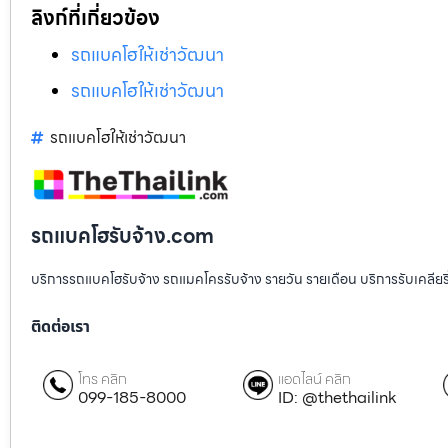
ลิงก์ที่เกี่ยวข้อง
รถแบคโฮให้เช่าวัฒนา
รถแบคโฮให้เช่าวัฒนา
รถแบคโฮให้เช่าวัฒนา
รถแบคโฮรับจ้าง.com
บริการรถแบคโฮรับจ้าง รถแมคโครรับจ้าง รายวัน รายเดือน บริการรับเคลียริ่งพื
ติดต่อเรา
โทร คลิก
แอดไลน์ คลิก
099-185-8000
ID: @thethailink