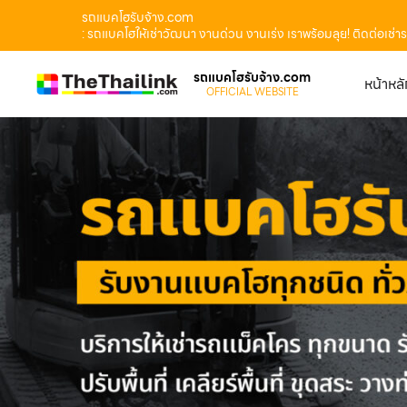
รถแบคโฮรับจ้าง.com
: รถแบคโฮให้เช่าวัฒนา งานด่วน งานเร่ง เราพร้อมลุย! ติดต่อเช
รถแบคโฮรับจ้าง.com
หน้าหล
OFFICIAL WEBSITE