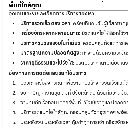
พื้นที่ใกล้คุณ
จุดเด่นและรายละเอียดการบริการของเรา
บริการรวดเร็ว ตรงเวลา:
พร้อมทีมคนขับผู้เชี่ยวชาญ
เครื่องจักรหลากหลายขนาด:
มีรถแบคโฮให้เลือกใช้ง
บริการครบวงจรจบในที่เดียว:
ครอบคลุมตั้งแต่การเคลี
มาตรฐานความปลอดภัยสูง:
ทำงานด้วยความระมัดระว
ราคายุติธรรมและโปร่งใส:
ประเมินราคาตามเนื้องานจร
ช่องทางการติดต่อและเรียกใช้บริการ
มองหาเครื่องจักรหนักเพื่องานก่อสร้างที่รวดเร็วและ
จบทุกปัญหางานขุด ถมที่ ปรับหน้าดิน ด้วยทีมงานม
งานทุบตึก รื้อถอน เคลียร์พื้นที่ ไว้ใจให้เราดูแล ปลอ
บริการรถแบคโฮใกล้คุณ ครอบคลุมทั่วกรุงเทพฯ พร้
ประหยัดงบ ประหยัดเวลา คุ้มค่าทุกการเช่าเครื่องจัก