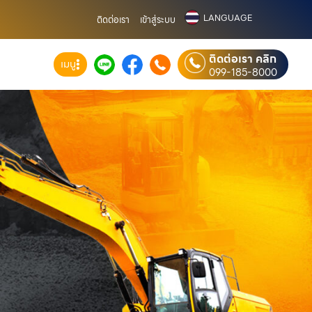
LANGUAGE
ติดต่อเรา
เข้าสู่ระบบ
ติดต่อเรา คลิก
เมนู
099-185-8000