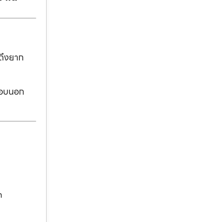
าถึงยาก
งรอบนอก
m