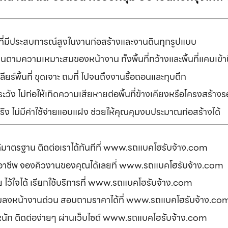
ที่มีประสบการณ์สูงในงานก่อสร้างและงานดินทุกรูปแบบ
านตามความเหมาะสมของหน้างาน ทั้งพื้นที่กว้างและพื้นที่แคบเข้
ยร์พื้นที่ ขุดเจาะ ถมที่ ไปจนถึงงานรื้อถอนและทุบตึก
ัง ไม่ก่อให้เกิดความเสียหายต่อพื้นที่ข้างเคียงหรือโครงสร้า
ิง ไม่มีค่าใช้จ่ายแอบแฝง ช่วยให้คุณคุมงบประมาณก่อสร้างได้
ได้มาตรฐาน ติดต่อเราได้ทันทีที่ www.รถแบคโฮรับจ้าง.com
ืออาชีพ จองคิวงานของคุณได้เลยที่ www.รถแบคโฮรับจ้าง.com
ดภัย ไว้ใจได้ เรียกใช้บริการที่ www.รถแบคโฮรับจ้าง.com
อมลงหน้างานด่วน สอบถามราคาได้ที่ www.รถแบคโฮรับจ้าง.co
รหนัก ติดต่อง่ายๆ ผ่านเว็บไซต์ www.รถแบคโฮรับจ้าง.com