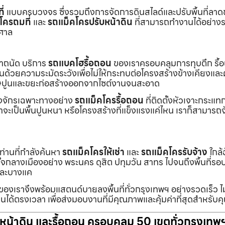
ี่
แบบครบวงจร ซึ่งรวมถึงการจัดการดินสไลด์และปรับพื้นที่ลาด
โครถมที่
และ
รถแม็คโครปรับหน้าดิน
ที่สามารถทำงานได้อย่างร
าศาล
เราถนัด บริการ
รถแบคโฮรื้อถอน
ของเราครอบคลุมการทุบตึก รื้
งานด้วยความระมัดระวังเพื่อไม่ให้กระทบต่อโครงสร้างข้างเคียงและผู
ายเศษปูนและขยะก่อสร้างออกจากไซต์งานจนสะอาด
ื่องจักรเฉพาะทางอย่าง
รถแม็คโครรื้อถอน
ที่ติดตั้งหัวเจาะกระแ
จะเป็นพื้นปูนหนา หรือโครงสร้างที่แข็งแรงแค่ไหน เราก็สามารถจ
กท่านที่กำลังค้นหา
รถแม็คโครให้เช่า
และ
รถแม็คโครรับจ้าง
ใกล้
แต่ใจกลางเมืองอย่าง พระนคร ดุสิต ปทุมวัน สาทร ไปจนถึงพื้นที่
และบางแค
นของเราจึงพร้อมแสตนด์บายลงพื้นที่ทั่วกรุงเทพฯ อย่างรวดเร็ว ไม
นได้ตรงเวลา เพื่อส่งมอบงานที่มีคุณภาพและคุ้มค่าที่สุดสำหรับค
ับหน้าดิน และรื้อถอน ครอบคลุม 50 เขตทั่วกรุงเทพ