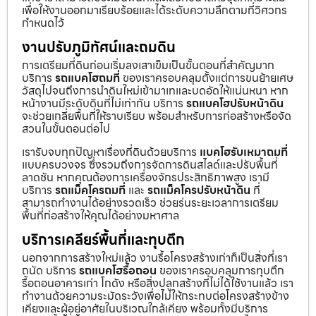
เพื่อให้งานออกมาเรียบร้อยและได้ระดับความลึกตามที่วิศวกร
กำหนดไว้
งานปรับภูมิทัศน์และถมดิน
การเตรียมที่ดินก่อนเริ่มลงเสาเข็มเป็นขั้นตอนที่สำคัญมาก
บริการ
รถแบคโฮถมที่
ของเราครอบคลุมตั้งแต่การขนย้ายเศษ
วัสดุไปจนถึงการนำดินใหม่เข้ามาเทและบดอัดให้แน่นหนา หาก
หน้างานมีระดับดินที่ไม่เท่ากัน บริการ
รถแบคโฮปรับหน้าดิน
จะช่วยเกลี่ยพื้นที่ให้ราบเรียบ พร้อมสำหรับการก่อสร้างหรือจัด
สวนในขั้นตอนต่อไป
เรารับจบทุกปัญหาเรื่องที่ดินด้วยบริการ
แบคโฮรับเหมาถมที่
แบบครบวงจร ซึ่งรวมถึงการจัดการดินสไลด์และปรับพื้นที่
ลาดชัน หากคุณต้องการเครื่องจักรประสิทธิภาพสูง เรามี
บริการ
รถแม็คโครถมที่
และ
รถแม็คโครปรับหน้าดิน
ที่
สามารถทำงานได้อย่างรวดเร็ว ช่วยร่นระยะเวลาการเตรียม
พื้นที่ก่อสร้างให้คุณได้อย่างมหาศาล
บริการเคลียร์พื้นที่และทุบตึก
นอกจากการสร้างใหม่แล้ว งานรื้อโครงสร้างเก่าก็เป็นสิ่งที่เรา
ถนัด บริการ
รถแบคโฮรื้อถอน
ของเราครอบคลุมการทุบตึก
รื้อถอนอาคารเก่า โกดัง หรือสิ่งปลูกสร้างที่ไม่ได้ใช้งานแล้ว เรา
ทำงานด้วยความระมัดระวังเพื่อไม่ให้กระทบต่อโครงสร้างข้าง
เคียงและผู้อยู่อาศัยในบริเวณใกล้เคียง พร้อมทั้งมีบริการ