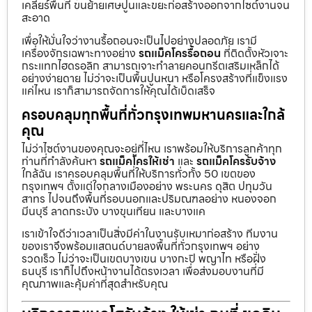
เคลียร์พื้นที่ ขนย้ายเศษปูนและขยะก่อสร้างออกจากไซต์งานจน
สะอาด
เพื่อให้มั่นใจว่างานรื้อถอนจะเป็นไปอย่างปลอดภัย เรามี
เครื่องจักรเฉพาะทางอย่าง
รถแม็คโครรื้อถอน
ที่ติดตั้งหัวเจาะ
กระแทกไฮดรอลิก สามารถเจาะทำลายคอนกรีตเสริมเหล็กได้
อย่างง่ายดาย ไม่ว่าจะเป็นพื้นปูนหนา หรือโครงสร้างที่แข็งแรง
แค่ไหน เราก็สามารถจัดการให้คุณได้เบ็ดเสร็จ
ครอบคลุมทุกพื้นที่ทั่วกรุงเทพมหานครและใกล้
คุณ
ไม่ว่าไซต์งานของคุณจะอยู่ที่ไหน เราพร้อมให้บริการลูกค้าทุก
ท่านที่กำลังค้นหา
รถแม็คโครให้เช่า
และ
รถแม็คโครรับจ้าง
ใกล้ฉัน เราครอบคลุมพื้นที่ให้บริการทั่วทั้ง 50 เขตของ
กรุงเทพฯ ตั้งแต่ใจกลางเมืองอย่าง พระนคร ดุสิต ปทุมวัน
สาทร ไปจนถึงพื้นที่รอบนอกและปริมณฑลอย่าง หนองจอก
มีนบุรี ลาดกระบัง บางขุนเทียน และบางแค
เราเข้าใจดีว่าเวลาเป็นสิ่งมีค่าในงานรับเหมาก่อสร้าง ทีมงาน
ของเราจึงพร้อมแสตนด์บายลงพื้นที่ทั่วกรุงเทพฯ อย่าง
รวดเร็ว ไม่ว่าจะเป็นเขตบางเขน บางกะปิ พญาไท หรือฝั่ง
ธนบุรี เราก็ไปถึงหน้างานได้ตรงเวลา เพื่อส่งมอบงานที่มี
คุณภาพและคุ้มค่าที่สุดสำหรับคุณ