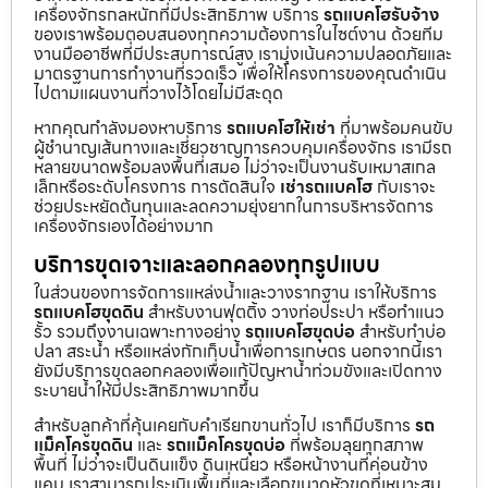
เครื่องจักรกลหนักที่มีประสิทธิภาพ บริการ
รถแบคโฮรับจ้าง
ของเราพร้อมตอบสนองทุกความต้องการในไซต์งาน ด้วยทีม
งานมืออาชีพที่มีประสบการณ์สูง เรามุ่งเน้นความปลอดภัยและ
มาตรฐานการทำงานที่รวดเร็ว เพื่อให้โครงการของคุณดำเนิน
ไปตามแผนงานที่วางไว้โดยไม่มีสะดุด
หากคุณกำลังมองหาบริการ
รถแบคโฮให้เช่า
ที่มาพร้อมคนขับ
ผู้ชำนาญเส้นทางและเชี่ยวชาญการควบคุมเครื่องจักร เรามีรถ
หลายขนาดพร้อมลงพื้นที่เสมอ ไม่ว่าจะเป็นงานรับเหมาสเกล
เล็กหรือระดับโครงการ การตัดสินใจ
เช่ารถแบคโฮ
กับเราจะ
ช่วยประหยัดต้นทุนและลดความยุ่งยากในการบริหารจัดการ
เครื่องจักรเองได้อย่างมาก
บริการขุดเจาะและลอกคลองทุกรูปแบบ
ในส่วนของการจัดการแหล่งน้ำและวางรากฐาน เราให้บริการ
รถแบคโฮขุดดิน
สำหรับงานฟุตติ้ง วางท่อประปา หรือทำแนว
รั้ว รวมถึงงานเฉพาะทางอย่าง
รถแบคโฮขุดบ่อ
สำหรับทำบ่อ
ปลา สระน้ำ หรือแหล่งกักเก็บน้ำเพื่อการเกษตร นอกจากนี้เรา
ยังมีบริการขุดลอกคลองเพื่อแก้ปัญหาน้ำท่วมขังและเปิดทาง
ระบายน้ำให้มีประสิทธิภาพมากขึ้น
สำหรับลูกค้าที่คุ้นเคยกับคำเรียกขานทั่วไป เราก็มีบริการ
รถ
แม็คโครขุดดิน
และ
รถแม็คโครขุดบ่อ
ที่พร้อมลุยทุกสภาพ
พื้นที่ ไม่ว่าจะเป็นดินแข็ง ดินเหนียว หรือหน้างานที่ค่อนข้าง
แคบ เราสามารถประเมินพื้นที่และเลือกขนาดหัวขุดที่เหมาะสม