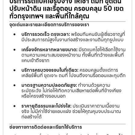
บริการรถแบคโฮรับจ้าง ให้เช่า ถมที่ ขุดดิน
ปรับหน้าดิน และรื้อถอน ครอบคลุม 50 เขต
ทั่วกรุงเทพฯ และพื้นที่ใกล้คุณ
จุดเด่นและรายละเอียดการบริการของเรา
บริการรวดเร็ว ตรงเวลา:
พร้อมทีมคนขับผู้เชี่ยวชาญที่
มีประสบการณ์สูงในงานก่อสร้างและงานดินทุกรูปแบบ
เครื่องจักรหลากหลายขนาด:
มีรถแบคโฮให้เลือกใช้งาน
ตามความเหมาะสมของหน้างาน ทั้งพื้นที่กว้างและพื้นที่
แคบเข้าถึงยาก
บริการครบวงจรจบในที่เดียว:
ครอบคลุมตั้งแต่การ
เคลียร์พื้นที่ ขุดเจาะ ถมที่ ไปจนถึงงานรื้อถอนและทุบตึก
มาตรฐานความปลอดภัยสูง:
ทำงานด้วยความ
ระมัดระวัง ไม่ก่อให้เกิดความเสียหายต่อพื้นที่ข้างเคียง
หรือโครงสร้างรอบนอก
ราคายุติธรรมและโปร่งใส:
ประเมินราคาตามเนื้องาน
จริง ไม่มีค่าใช้จ่ายแอบแฝง ช่วยให้คุณคุมงบประมาณ
ก่อสร้างได้
ช่องทางการติดต่อและเรียกใช้บริการ