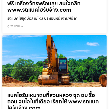
ฟรี เครื่องจักรพร้อมลุย สนใจคลิก
www.รถแบคโฮรับจ้าง.com
รถแบคโฮขุดบ่อสายไหม ประเมินหน้างานฟรี เค
ดูเพิ่มเติม »
แบคโฮรับเหมาถมที่สวนหลวง ขุด ถม รื้อ
ถอน จบไวในที่เดียว เรียกใช้ www.รถแบค
โฮรับจ้าง.com