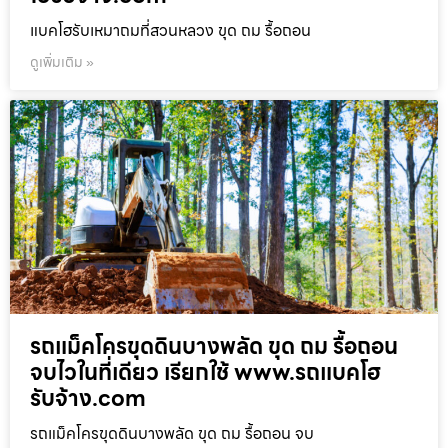
แบคโฮรับเหมาถมที่สวนหลวง ขุด ถม รื้อถอน
ดูเพิ่มเติม »
รถแม็คโครขุดดินบางพลัด ขุด ถม รื้อถอน
จบไวในที่เดียว เรียกใช้ www.รถแบคโฮ
รับจ้าง.com
รถแม็คโครขุดดินบางพลัด ขุด ถม รื้อถอน จบ