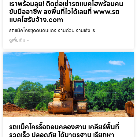
เราพร้อมลุย! ติดต่อเช่ารถแบคโฮพร้อมคน
ขับมืออาชีพ ลงพื้นที่ไวได้เลยที่ www.รถ
แบคโฮรับจ้าง.com
รถแม็คโครขุดดินดินแดง งานด่วน งานเร่ง เร
ดูเพิ่มเติม »
รถแม็คโครรื้อถอนคลองสาน เคลียร์พื้นที่
รวดเร็ว ปลอดภัย ได้มาตรฐาน เรียกหา