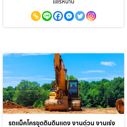
แชร์หน้านี้
รถแม็คโครขุดดินดินแดง งานด่วน งานเร่ง