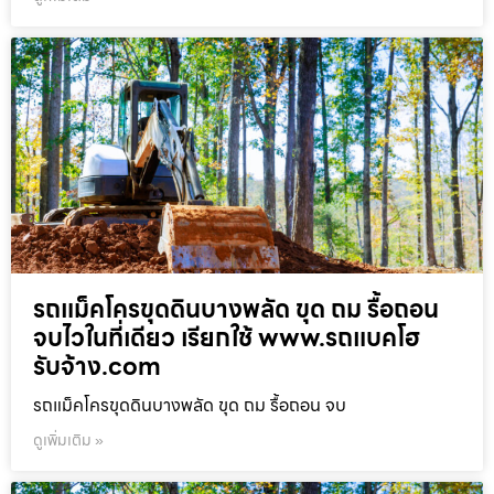
รถแม็คโครขุดดินบางพลัด ขุด ถม รื้อถอน
จบไวในที่เดียว เรียกใช้ www.รถแบคโฮ
รับจ้าง.com
รถแม็คโครขุดดินบางพลัด ขุด ถม รื้อถอน จบ
ดูเพิ่มเติม »