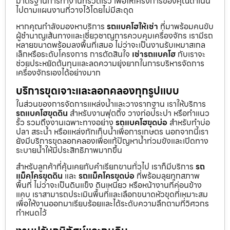
มาตรฐานการทำงานที่รวดเร็ว เพื่อให้โครงการของคุณดำเนิน
ไปตามแผนงานที่วางไว้โดยไม่มีสะดุด
หากคุณกำลังมองหาบริการ
รถแบคโฮให้เช่า
ที่มาพร้อมคนขับ
ผู้ชำนาญเส้นทางและเชี่ยวชาญการควบคุมเครื่องจักร เรามีรถ
หลายขนาดพร้อมลงพื้นที่เสมอ ไม่ว่าจะเป็นงานรับเหมาสเกล
เล็กหรือระดับโครงการ การตัดสินใจ
เช่ารถแบคโฮ
กับเราจะ
ช่วยประหยัดต้นทุนและลดความยุ่งยากในการบริหารจัดการ
เครื่องจักรเองได้อย่างมาก
บริการขุดเจาะและลอกคลองทุกรูปแบบ
ในส่วนของการจัดการแหล่งน้ำและวางรากฐาน เราให้บริการ
รถแบคโฮขุดดิน
สำหรับงานฟุตติ้ง วางท่อประปา หรือทำแนว
รั้ว รวมถึงงานเฉพาะทางอย่าง
รถแบคโฮขุดบ่อ
สำหรับทำบ่อ
ปลา สระน้ำ หรือแหล่งกักเก็บน้ำเพื่อการเกษตร นอกจากนี้เรา
ยังมีบริการขุดลอกคลองเพื่อแก้ปัญหาน้ำท่วมขังและเปิดทาง
ระบายน้ำให้มีประสิทธิภาพมากขึ้น
สำหรับลูกค้าที่คุ้นเคยกับคำเรียกขานทั่วไป เราก็มีบริการ
รถ
แม็คโครขุดดิน
และ
รถแม็คโครขุดบ่อ
ที่พร้อมลุยทุกสภาพ
พื้นที่ ไม่ว่าจะเป็นดินแข็ง ดินเหนียว หรือหน้างานที่ค่อนข้าง
แคบ เราสามารถประเมินพื้นที่และเลือกขนาดหัวขุดที่เหมาะสม
เพื่อให้งานออกมาเรียบร้อยและได้ระดับความลึกตามที่วิศวกร
กำหนดไว้