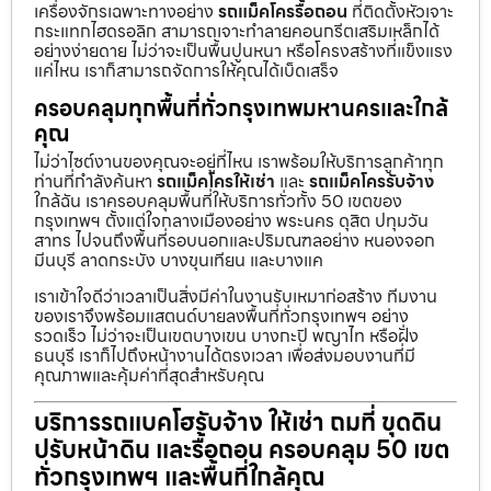
เครื่องจักรเฉพาะทางอย่าง
รถแม็คโครรื้อถอน
ที่ติดตั้งหัวเจาะ
กระแทกไฮดรอลิก สามารถเจาะทำลายคอนกรีตเสริมเหล็กได้
อย่างง่ายดาย ไม่ว่าจะเป็นพื้นปูนหนา หรือโครงสร้างที่แข็งแรง
แค่ไหน เราก็สามารถจัดการให้คุณได้เบ็ดเสร็จ
ครอบคลุมทุกพื้นที่ทั่วกรุงเทพมหานครและใกล้
คุณ
ไม่ว่าไซต์งานของคุณจะอยู่ที่ไหน เราพร้อมให้บริการลูกค้าทุก
ท่านที่กำลังค้นหา
รถแม็คโครให้เช่า
และ
รถแม็คโครรับจ้าง
ใกล้ฉัน เราครอบคลุมพื้นที่ให้บริการทั่วทั้ง 50 เขตของ
กรุงเทพฯ ตั้งแต่ใจกลางเมืองอย่าง พระนคร ดุสิต ปทุมวัน
สาทร ไปจนถึงพื้นที่รอบนอกและปริมณฑลอย่าง หนองจอก
มีนบุรี ลาดกระบัง บางขุนเทียน และบางแค
เราเข้าใจดีว่าเวลาเป็นสิ่งมีค่าในงานรับเหมาก่อสร้าง ทีมงาน
ของเราจึงพร้อมแสตนด์บายลงพื้นที่ทั่วกรุงเทพฯ อย่าง
รวดเร็ว ไม่ว่าจะเป็นเขตบางเขน บางกะปิ พญาไท หรือฝั่ง
ธนบุรี เราก็ไปถึงหน้างานได้ตรงเวลา เพื่อส่งมอบงานที่มี
คุณภาพและคุ้มค่าที่สุดสำหรับคุณ
บริการรถแบคโฮรับจ้าง ให้เช่า ถมที่ ขุดดิน
ปรับหน้าดิน และรื้อถอน ครอบคลุม 50 เขต
ทั่วกรุงเทพฯ และพื้นที่ใกล้คุณ