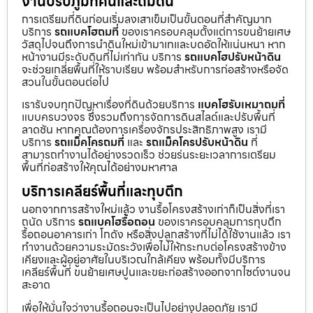
งานปรับภูมิทัศน์และถมดิน
การเตรียมที่ดินก่อนเริ่มลงเสาเข็มเป็นขั้นตอนที่สำคัญมาก
บริการ
รถแบคโฮถมที่
ของเราครอบคลุมตั้งแต่การขนย้ายเศษ
วัสดุไปจนถึงการนำดินใหม่เข้ามาเทและบดอัดให้แน่นหนา หาก
หน้างานมีระดับดินที่ไม่เท่ากัน บริการ
รถแบคโฮปรับหน้าดิน
จะช่วยเกลี่ยพื้นที่ให้ราบเรียบ พร้อมสำหรับการก่อสร้างหรือจัด
สวนในขั้นตอนต่อไป
เรารับจบทุกปัญหาเรื่องที่ดินด้วยบริการ
แบคโฮรับเหมาถมที่
แบบครบวงจร ซึ่งรวมถึงการจัดการดินสไลด์และปรับพื้นที่
ลาดชัน หากคุณต้องการเครื่องจักรประสิทธิภาพสูง เรามี
บริการ
รถแม็คโครถมที่
และ
รถแม็คโครปรับหน้าดิน
ที่
สามารถทำงานได้อย่างรวดเร็ว ช่วยร่นระยะเวลาการเตรียม
พื้นที่ก่อสร้างให้คุณได้อย่างมหาศาล
บริการเคลียร์พื้นที่และทุบตึก
นอกจากการสร้างใหม่แล้ว งานรื้อโครงสร้างเก่าก็เป็นสิ่งที่เรา
ถนัด บริการ
รถแบคโฮรื้อถอน
ของเราครอบคลุมการทุบตึก
รื้อถอนอาคารเก่า โกดัง หรือสิ่งปลูกสร้างที่ไม่ได้ใช้งานแล้ว เรา
ทำงานด้วยความระมัดระวังเพื่อไม่ให้กระทบต่อโครงสร้างข้าง
เคียงและผู้อยู่อาศัยในบริเวณใกล้เคียง พร้อมทั้งมีบริการ
เคลียร์พื้นที่ ขนย้ายเศษปูนและขยะก่อสร้างออกจากไซต์งานจน
สะอาด
เพื่อให้มั่นใจว่างานรื้อถอนจะเป็นไปอย่างปลอดภัย เรามี