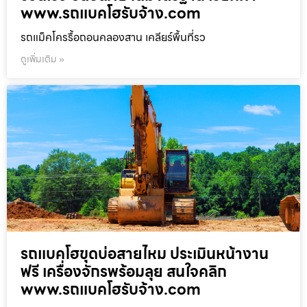
www.รถแบคโฮรับจ้าง.com
รถแม็คโครรื้อถอนคลองสาน เคลียร์พื้นที่รว
ดูเพิ่มเติม »
รถแบคโฮขุดบ่อสายไหม ประเมินหน้างาน
ฟรี เครื่องจักรพร้อมลุย สนใจคลิก
www.รถแบคโฮรับจ้าง.com