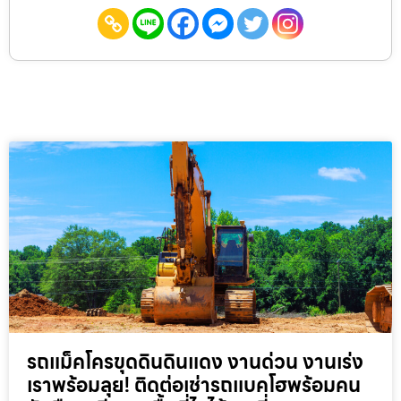
รถแม็คโครขุดดินดินแดง งานด่วน งานเร่ง
เราพร้อมลุย! ติดต่อเช่ารถแบคโฮพร้อมคน