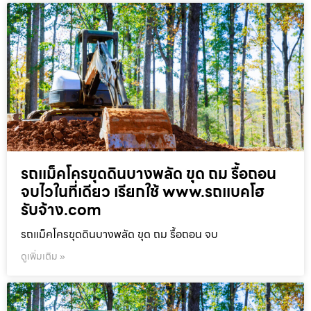
รถแม็คโครขุดดินบางพลัด ขุด ถม รื้อถอน
จบไวในที่เดียว เรียกใช้ www.รถแบคโฮ
รับจ้าง.com
รถแม็คโครขุดดินบางพลัด ขุด ถม รื้อถอน จบ
ดูเพิ่มเติม »