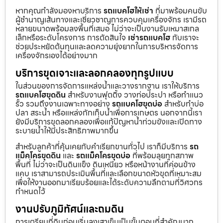
หากคุณกำลังมองหาบริการ
รถแบคโฮให้เช่า
ที่มาพร้อมคนขับ
ผู้ชำนาญเส้นทางและเชี่ยวชาญการควบคุมเครื่องจักร เรามีรถ
หลายขนาดพร้อมลงพื้นที่เสมอ ไม่ว่าจะเป็นงานรับเหมาสเกล
เล็กหรือระดับโครงการ การตัดสินใจ
เช่ารถแบคโฮ
กับเราจะ
ช่วยประหยัดต้นทุนและลดความยุ่งยากในการบริหารจัดการ
เครื่องจักรเองได้อย่างมาก
บริการขุดเจาะและลอกคลองทุกรูปแบบ
ในส่วนของการจัดการแหล่งน้ำและวางรากฐาน เราให้บริการ
รถแบคโฮขุดดิน
สำหรับงานฟุตติ้ง วางท่อประปา หรือทำแนว
รั้ว รวมถึงงานเฉพาะทางอย่าง
รถแบคโฮขุดบ่อ
สำหรับทำบ่อ
ปลา สระน้ำ หรือแหล่งกักเก็บน้ำเพื่อการเกษตร นอกจากนี้เรา
ยังมีบริการขุดลอกคลองเพื่อแก้ปัญหาน้ำท่วมขังและเปิดทาง
ระบายน้ำให้มีประสิทธิภาพมากขึ้น
สำหรับลูกค้าที่คุ้นเคยกับคำเรียกขานทั่วไป เราก็มีบริการ
รถ
แม็คโครขุดดิน
และ
รถแม็คโครขุดบ่อ
ที่พร้อมลุยทุกสภาพ
พื้นที่ ไม่ว่าจะเป็นดินแข็ง ดินเหนียว หรือหน้างานที่ค่อนข้าง
แคบ เราสามารถประเมินพื้นที่และเลือกขนาดหัวขุดที่เหมาะสม
เพื่อให้งานออกมาเรียบร้อยและได้ระดับความลึกตามที่วิศวกร
กำหนดไว้
งานปรับภูมิทัศน์และถมดิน
การเตรียมที่ดินก่อนเริ่มลงเสาเข็มเป็นขั้นตอนที่สำคัญมาก