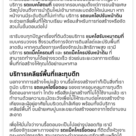
บริการ
รถแบคโฮถมที่
ของเราครอบคลุมตั้งแต่การขนย้ายเศษ
วัสดุไปจนถึงการนำดินใหม่เข้ามาเทและบดอัดให้แน่นหนา หาก
หน้างานมีระดับดินที่ไม่เท่ากัน บริการ
รถแบคโฮปรับหน้าดิน
จะช่วยเกลี่ยพื้นที่ให้ราบเรียบ พร้อมสำหรับการก่อสร้างหรือจัด
สวนในขั้นตอนต่อไป
เรารับจบทุกปัญหาเรื่องที่ดินด้วยบริการ
แบคโฮรับเหมาถมที่
แบบครบวงจร ซึ่งรวมถึงการจัดการดินสไลด์และปรับพื้นที่
ลาดชัน หากคุณต้องการเครื่องจักรประสิทธิภาพสูง เรามี
บริการ
รถแม็คโครถมที่
และ
รถแม็คโครปรับหน้าดิน
ที่
สามารถทำงานได้อย่างรวดเร็ว ช่วยร่นระยะเวลาการเตรียม
พื้นที่ก่อสร้างให้คุณได้อย่างมหาศาล
บริการเคลียร์พื้นที่และทุบตึก
นอกจากการสร้างใหม่แล้ว งานรื้อโครงสร้างเก่าก็เป็นสิ่งที่เรา
ถนัด บริการ
รถแบคโฮรื้อถอน
ของเราครอบคลุมการทุบตึก
รื้อถอนอาคารเก่า โกดัง หรือสิ่งปลูกสร้างที่ไม่ได้ใช้งานแล้ว เรา
ทำงานด้วยความระมัดระวังเพื่อไม่ให้กระทบต่อโครงสร้างข้าง
เคียงและผู้อยู่อาศัยในบริเวณใกล้เคียง พร้อมทั้งมีบริการ
เคลียร์พื้นที่ ขนย้ายเศษปูนและขยะก่อสร้างออกจากไซต์งานจน
สะอาด
เพื่อให้มั่นใจว่างานรื้อถอนจะเป็นไปอย่างปลอดภัย เรามี
เครื่องจักรเฉพาะทางอย่าง
รถแม็คโครรื้อถอน
ที่ติดตั้งหัวเจาะ
กระแทกไฮดรอลิก สามารถเจาะทำลายคอนกรีตเสริมเหล็กได้