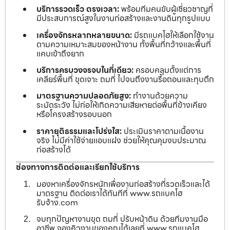
บริการรวดเร็ว ตรงเวลา:
พร้อมทีมคนขับผู้เชี่ยวชาญที่
มีประสบการณ์สูงในงานก่อสร้างและงานดินทุกรูปแบบ
เครื่องจักรหลากหลายขนาด:
มีรถแบคโฮให้เลือกใช้งาน
ตามความเหมาะสมของหน้างาน ทั้งพื้นที่กว้างและพื้นที่
แคบเข้าถึงยาก
บริการครบวงจรจบในที่เดียว:
ครอบคลุมตั้งแต่การ
เคลียร์พื้นที่ ขุดเจาะ ถมที่ ไปจนถึงงานรื้อถอนและทุบตึก
มาตรฐานความปลอดภัยสูง:
ทำงานด้วยความ
ระมัดระวัง ไม่ก่อให้เกิดความเสียหายต่อพื้นที่ข้างเคียง
หรือโครงสร้างรอบนอก
ราคายุติธรรมและโปร่งใส:
ประเมินราคาตามเนื้องาน
จริง ไม่มีค่าใช้จ่ายแอบแฝง ช่วยให้คุณคุมงบประมาณ
ก่อสร้างได้
ช่องทางการติดต่อและเรียกใช้บริการ
มองหาเครื่องจักรหนักเพื่องานก่อสร้างที่รวดเร็วและได้
มาตรฐาน ติดต่อเราได้ทันทีที่ www.รถแบคโฮ
รับจ้าง.com
จบทุกปัญหางานขุด ถมที่ ปรับหน้าดิน ด้วยทีมงานมือ
อาชีพ จองคิวงานของคุณได้เลยที่ www.รถแบคโฮ