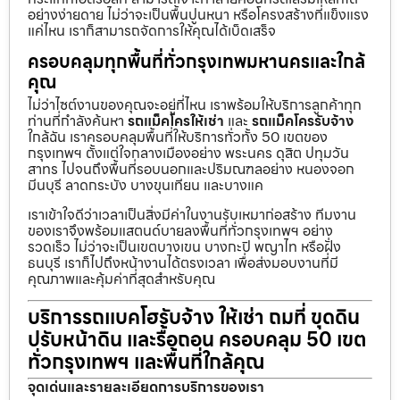
อย่างง่ายดาย ไม่ว่าจะเป็นพื้นปูนหนา หรือโครงสร้างที่แข็งแรง
แค่ไหน เราก็สามารถจัดการให้คุณได้เบ็ดเสร็จ
ครอบคลุมทุกพื้นที่ทั่วกรุงเทพมหานครและใกล้
คุณ
ไม่ว่าไซต์งานของคุณจะอยู่ที่ไหน เราพร้อมให้บริการลูกค้าทุก
ท่านที่กำลังค้นหา
รถแม็คโครให้เช่า
และ
รถแม็คโครรับจ้าง
ใกล้ฉัน เราครอบคลุมพื้นที่ให้บริการทั่วทั้ง 50 เขตของ
กรุงเทพฯ ตั้งแต่ใจกลางเมืองอย่าง พระนคร ดุสิต ปทุมวัน
สาทร ไปจนถึงพื้นที่รอบนอกและปริมณฑลอย่าง หนองจอก
มีนบุรี ลาดกระบัง บางขุนเทียน และบางแค
เราเข้าใจดีว่าเวลาเป็นสิ่งมีค่าในงานรับเหมาก่อสร้าง ทีมงาน
ของเราจึงพร้อมแสตนด์บายลงพื้นที่ทั่วกรุงเทพฯ อย่าง
รวดเร็ว ไม่ว่าจะเป็นเขตบางเขน บางกะปิ พญาไท หรือฝั่ง
ธนบุรี เราก็ไปถึงหน้างานได้ตรงเวลา เพื่อส่งมอบงานที่มี
คุณภาพและคุ้มค่าที่สุดสำหรับคุณ
บริการรถแบคโฮรับจ้าง ให้เช่า ถมที่ ขุดดิน
ปรับหน้าดิน และรื้อถอน ครอบคลุม 50 เขต
ทั่วกรุงเทพฯ และพื้นที่ใกล้คุณ
จุดเด่นและรายละเอียดการบริการของเรา