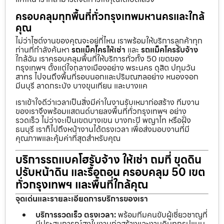
ครอบคลุมทุกพื้นที่ทั่วกรุงเทพมหานครและใกล้
คุณ
ไม่ว่าไซต์งานของคุณจะอยู่ที่ไหน เราพร้อมให้บริการลูกค้าทุก
ท่านที่กำลังค้นหา
รถแม็คโครให้เช่า
และ
รถแม็คโครรับจ้าง
ใกล้ฉัน เราครอบคลุมพื้นที่ให้บริการทั่วทั้ง 50 เขตของ
กรุงเทพฯ ตั้งแต่ใจกลางเมืองอย่าง พระนคร ดุสิต ปทุมวัน
สาทร ไปจนถึงพื้นที่รอบนอกและปริมณฑลอย่าง หนองจอก
มีนบุรี ลาดกระบัง บางขุนเทียน และบางแค
เราเข้าใจดีว่าเวลาเป็นสิ่งมีค่าในงานรับเหมาก่อสร้าง ทีมงาน
ของเราจึงพร้อมแสตนด์บายลงพื้นที่ทั่วกรุงเทพฯ อย่าง
รวดเร็ว ไม่ว่าจะเป็นเขตบางเขน บางกะปิ พญาไท หรือฝั่ง
ธนบุรี เราก็ไปถึงหน้างานได้ตรงเวลา เพื่อส่งมอบงานที่มี
คุณภาพและคุ้มค่าที่สุดสำหรับคุณ
บริการรถแบคโฮรับจ้าง ให้เช่า ถมที่ ขุดดิน
ปรับหน้าดิน และรื้อถอน ครอบคลุม 50 เขต
ทั่วกรุงเทพฯ และพื้นที่ใกล้คุณ
จุดเด่นและรายละเอียดการบริการของเรา
บริการรวดเร็ว ตรงเวลา:
พร้อมทีมคนขับผู้เชี่ยวชาญที่
มีประสบการณ์สูงในงานก่อสร้างและงานดินทุกรูปแบบ