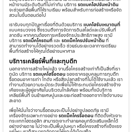
หน้างานมีระดับดินที่ไม่เท่ากัน บริการ
รถแบคโฮปรับหน้าดิน
จะช่วยเกลี่ยพื้นที่ให้ราบเรียบ พร้อมสำหรับการก่อสร้างหรือจัด
สวนในขั้นตอนต่อไป
เรารับจบทุกปัญหาเรื่องที่ดินด้วยบริการ
แบคโฮรับเหมาถมที่
แบบครบวงจร ซึ่งรวมถึงการจัดการดินสไลด์และปรับพื้นที่
ลาดชัน หากคุณต้องการเครื่องจักรประสิทธิภาพสูง เรามี
บริการ
รถแม็คโครถมที่
และ
รถแม็คโครปรับหน้าดิน
ที่
สามารถทำงานได้อย่างรวดเร็ว ช่วยร่นระยะเวลาการเตรียม
พื้นที่ก่อสร้างให้คุณได้อย่างมหาศาล
บริการเคลียร์พื้นที่และทุบตึก
นอกจากการสร้างใหม่แล้ว งานรื้อโครงสร้างเก่าก็เป็นสิ่งที่เรา
ถนัด บริการ
รถแบคโฮรื้อถอน
ของเราครอบคลุมการทุบตึก
รื้อถอนอาคารเก่า โกดัง หรือสิ่งปลูกสร้างที่ไม่ได้ใช้งานแล้ว เรา
ทำงานด้วยความระมัดระวังเพื่อไม่ให้กระทบต่อโครงสร้างข้าง
เคียงและผู้อยู่อาศัยในบริเวณใกล้เคียง พร้อมทั้งมีบริการ
เคลียร์พื้นที่ ขนย้ายเศษปูนและขยะก่อสร้างออกจากไซต์งานจน
สะอาด
เพื่อให้มั่นใจว่างานรื้อถอนจะเป็นไปอย่างปลอดภัย เรามี
เครื่องจักรเฉพาะทางอย่าง
รถแม็คโครรื้อถอน
ที่ติดตั้งหัวเจาะ
กระแทกไฮดรอลิก สามารถเจาะทำลายคอนกรีตเสริมเหล็กได้
อย่างง่ายดาย ไม่ว่าจะเป็นพื้นปูนหนา หรือโครงสร้างที่แข็งแรง
แค่ไหน เราก็สามารถจัดการให้คุณได้เบ็ดเสร็จ