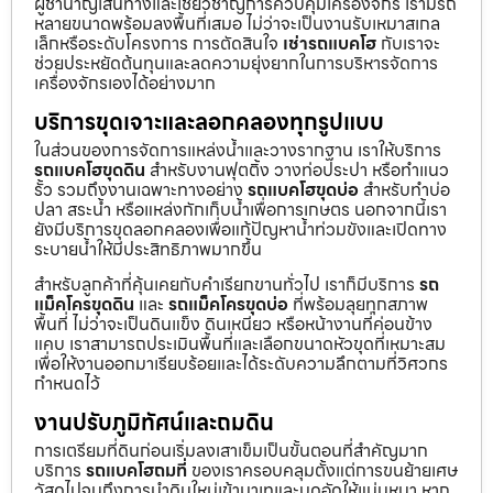
ผู้ชำนาญเส้นทางและเชี่ยวชาญการควบคุมเครื่องจักร เรามีรถ
หลายขนาดพร้อมลงพื้นที่เสมอ ไม่ว่าจะเป็นงานรับเหมาสเกล
เล็กหรือระดับโครงการ การตัดสินใจ
เช่ารถแบคโฮ
กับเราจะ
ช่วยประหยัดต้นทุนและลดความยุ่งยากในการบริหารจัดการ
เครื่องจักรเองได้อย่างมาก
บริการขุดเจาะและลอกคลองทุกรูปแบบ
ในส่วนของการจัดการแหล่งน้ำและวางรากฐาน เราให้บริการ
รถแบคโฮขุดดิน
สำหรับงานฟุตติ้ง วางท่อประปา หรือทำแนว
รั้ว รวมถึงงานเฉพาะทางอย่าง
รถแบคโฮขุดบ่อ
สำหรับทำบ่อ
ปลา สระน้ำ หรือแหล่งกักเก็บน้ำเพื่อการเกษตร นอกจากนี้เรา
ยังมีบริการขุดลอกคลองเพื่อแก้ปัญหาน้ำท่วมขังและเปิดทาง
ระบายน้ำให้มีประสิทธิภาพมากขึ้น
สำหรับลูกค้าที่คุ้นเคยกับคำเรียกขานทั่วไป เราก็มีบริการ
รถ
แม็คโครขุดดิน
และ
รถแม็คโครขุดบ่อ
ที่พร้อมลุยทุกสภาพ
พื้นที่ ไม่ว่าจะเป็นดินแข็ง ดินเหนียว หรือหน้างานที่ค่อนข้าง
แคบ เราสามารถประเมินพื้นที่และเลือกขนาดหัวขุดที่เหมาะสม
เพื่อให้งานออกมาเรียบร้อยและได้ระดับความลึกตามที่วิศวกร
กำหนดไว้
งานปรับภูมิทัศน์และถมดิน
การเตรียมที่ดินก่อนเริ่มลงเสาเข็มเป็นขั้นตอนที่สำคัญมาก
บริการ
รถแบคโฮถมที่
ของเราครอบคลุมตั้งแต่การขนย้ายเศษ
วัสดุไปจนถึงการนำดินใหม่เข้ามาเทและบดอัดให้แน่นหนา หาก