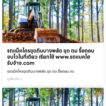
รถแม็คโครขุดดินบางพลัด ขุด ถม รื้อถอน
จบไวในที่เดียว เรียกใช้ www.รถแบคโฮ
รับจ้าง.com
รถแม็คโครขุดดินบางพลัด ขุด ถม รื้อถอน จบ
ดูเพิ่มเติม »