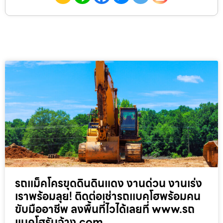
รถแม็คโครขุดดินดินแดง งานด่วน งานเร่ง
เราพร้อมลุย! ติดต่อเช่ารถแบคโฮพร้อมคน
ขับมืออาชีพ ลงพื้นที่ไวได้เลยที่ www.รถ
แบคโฮรับจ้าง.com