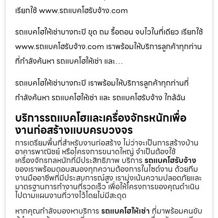
เรียกใช้ www.รถแบคโฮรับจ้าง.com
รถแบคโฮให้เช่าบางกะปิ ขุด ถม รื้อถอน จบไวในที่เดียว เรียกใช้
www.รถแบคโฮรับจ้าง.com เราพร้อมให้บริการลูกค้าทุกท่าน
ที่กำลังค้นหา รถแบคโฮให้เช่า และ…
รถแบคโฮให้เช่าบางกะปิ เราพร้อมให้บริการลูกค้าทุกท่านที่
กำลังค้นหา รถแบคโฮให้เช่า และ รถแบคโฮรับจ้าง ใกล้ฉัน
บริการรถแบคโฮและเครื่องจักรหนักเพื่อ
งานก่อสร้างแบบครบวงจร
การเตรียมพื้นที่สำหรับงานก่อสร้าง ไม่ว่าจะเป็นการสร้างบ้าน
อาคารพาณิชย์ หรือโครงการขนาดใหญ่ จำเป็นต้องใช้
เครื่องจักรกลหนักที่มีประสิทธิภาพ บริการ
รถแบคโฮรับจ้าง
ของเราพร้อมตอบสนองทุกความต้องการในไซต์งาน ด้วยทีม
งานมืออาชีพที่มีประสบการณ์สูง เรามุ่งเน้นความปลอดภัยและ
มาตรฐานการทำงานที่รวดเร็ว เพื่อให้โครงการของคุณดำเนิน
ไปตามแผนงานที่วางไว้โดยไม่มีสะดุด
หากคุณกำลังมองหาบริการ
รถแบคโฮให้เช่า
ที่มาพร้อมคนขับ