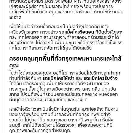
ทำงานด้วยความระมัดระวังเพื่อไม่ให้กระทบต่อโครงสร้างข้าง
เคียงและผู้อยู่อาศัยในบริเวณใกล้เคียง พร้อมทั้งมีบริการ
เคลียร์พื้นที่ ขนย้ายเศษปูนและขยะก่อสร้างออกจากไซต์งานจน
สะอาด
เพื่อให้มั่นใจว่างานรื้อถอนจะเป็นไปอย่างปลอดภัย เรามี
เครื่องจักรเฉพาะทางอย่าง
รถแม็คโครรื้อถอน
ที่ติดตั้งหัวเจาะ
กระแทกไฮดรอลิก สามารถเจาะทำลายคอนกรีตเสริมเหล็กได้
อย่างง่ายดาย ไม่ว่าจะเป็นพื้นปูนหนา หรือโครงสร้างที่แข็งแรง
แค่ไหน เราก็สามารถจัดการให้คุณได้เบ็ดเสร็จ
ครอบคลุมทุกพื้นที่ทั่วกรุงเทพมหานครและใกล้
คุณ
ไม่ว่าไซต์งานของคุณจะอยู่ที่ไหน เราพร้อมให้บริการลูกค้าทุก
ท่านที่กำลังค้นหา
รถแม็คโครให้เช่า
และ
รถแม็คโครรับจ้าง
ใกล้ฉัน เราครอบคลุมพื้นที่ให้บริการทั่วทั้ง 50 เขตของ
กรุงเทพฯ ตั้งแต่ใจกลางเมืองอย่าง พระนคร ดุสิต ปทุมวัน
สาทร ไปจนถึงพื้นที่รอบนอกและปริมณฑลอย่าง หนองจอก
มีนบุรี ลาดกระบัง บางขุนเทียน และบางแค
เราเข้าใจดีว่าเวลาเป็นสิ่งมีค่าในงานรับเหมาก่อสร้าง ทีมงาน
ของเราจึงพร้อมแสตนด์บายลงพื้นที่ทั่วกรุงเทพฯ อย่าง
รวดเร็ว ไม่ว่าจะเป็นเขตบางเขน บางกะปิ พญาไท หรือฝั่ง
ธนบุรี เราก็ไปถึงหน้างานได้ตรงเวลา เพื่อส่งมอบงานที่มี
คุณภาพและคุ้มค่าที่สุดสำหรับคุณ