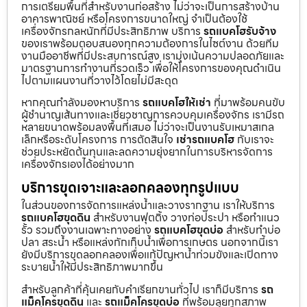
การเตรียมพื้นที่สำหรับงานก่อสร้าง ไม่ว่าจะเป็นการสร้างบ้าน
อาคารพาณิชย์ หรือโครงการขนาดใหญ่ จำเป็นต้องใช้
เครื่องจักรกลหนักที่มีประสิทธิภาพ บริการ
รถแบคโฮรับจ้าง
ของเราพร้อมตอบสนองทุกความต้องการในไซต์งาน ด้วยทีม
งานมืออาชีพที่มีประสบการณ์สูง เรามุ่งเน้นความปลอดภัยและ
มาตรฐานการทำงานที่รวดเร็ว เพื่อให้โครงการของคุณดำเนิน
ไปตามแผนงานที่วางไว้โดยไม่มีสะดุด
หากคุณกำลังมองหาบริการ
รถแบคโฮให้เช่า
ที่มาพร้อมคนขับ
ผู้ชำนาญเส้นทางและเชี่ยวชาญการควบคุมเครื่องจักร เรามีรถ
หลายขนาดพร้อมลงพื้นที่เสมอ ไม่ว่าจะเป็นงานรับเหมาสเกล
เล็กหรือระดับโครงการ การตัดสินใจ
เช่ารถแบคโฮ
กับเราจะ
ช่วยประหยัดต้นทุนและลดความยุ่งยากในการบริหารจัดการ
เครื่องจักรเองได้อย่างมาก
บริการขุดเจาะและลอกคลองทุกรูปแบบ
ในส่วนของการจัดการแหล่งน้ำและวางรากฐาน เราให้บริการ
รถแบคโฮขุดดิน
สำหรับงานฟุตติ้ง วางท่อประปา หรือทำแนว
รั้ว รวมถึงงานเฉพาะทางอย่าง
รถแบคโฮขุดบ่อ
สำหรับทำบ่อ
ปลา สระน้ำ หรือแหล่งกักเก็บน้ำเพื่อการเกษตร นอกจากนี้เรา
ยังมีบริการขุดลอกคลองเพื่อแก้ปัญหาน้ำท่วมขังและเปิดทาง
ระบายน้ำให้มีประสิทธิภาพมากขึ้น
สำหรับลูกค้าที่คุ้นเคยกับคำเรียกขานทั่วไป เราก็มีบริการ
รถ
แม็คโครขุดดิน
และ
รถแม็คโครขุดบ่อ
ที่พร้อมลุยทุกสภาพ