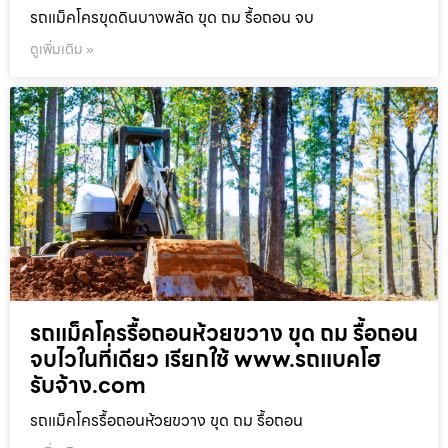
รถแม็คโครขุดดินบางพลัด ขุด ถม รื้อถอน จบ
ดูเพิ่มเติม »
รถแม็คโครรื้อถอนห้วยขวาง ขุด ถม รื้อถอน
จบไวในที่เดียว เรียกใช้ www.รถแบคโฮ
รับจ้าง.com
รถแม็คโครรื้อถอนห้วยขวาง ขุด ถม รื้อถอน