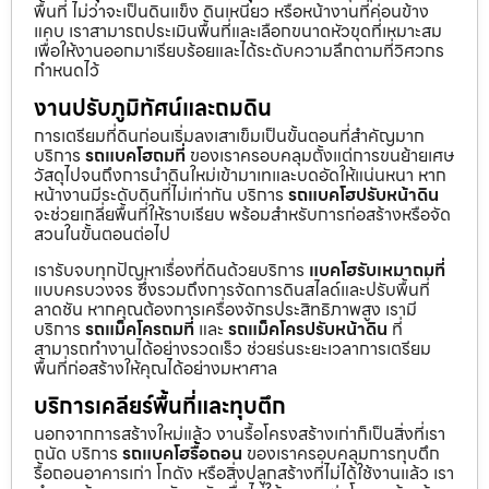
พื้นที่ ไม่ว่าจะเป็นดินแข็ง ดินเหนียว หรือหน้างานที่ค่อนข้าง
แคบ เราสามารถประเมินพื้นที่และเลือกขนาดหัวขุดที่เหมาะสม
เพื่อให้งานออกมาเรียบร้อยและได้ระดับความลึกตามที่วิศวกร
กำหนดไว้
งานปรับภูมิทัศน์และถมดิน
การเตรียมที่ดินก่อนเริ่มลงเสาเข็มเป็นขั้นตอนที่สำคัญมาก
บริการ
รถแบคโฮถมที่
ของเราครอบคลุมตั้งแต่การขนย้ายเศษ
วัสดุไปจนถึงการนำดินใหม่เข้ามาเทและบดอัดให้แน่นหนา หาก
หน้างานมีระดับดินที่ไม่เท่ากัน บริการ
รถแบคโฮปรับหน้าดิน
จะช่วยเกลี่ยพื้นที่ให้ราบเรียบ พร้อมสำหรับการก่อสร้างหรือจัด
สวนในขั้นตอนต่อไป
เรารับจบทุกปัญหาเรื่องที่ดินด้วยบริการ
แบคโฮรับเหมาถมที่
แบบครบวงจร ซึ่งรวมถึงการจัดการดินสไลด์และปรับพื้นที่
ลาดชัน หากคุณต้องการเครื่องจักรประสิทธิภาพสูง เรามี
บริการ
รถแม็คโครถมที่
และ
รถแม็คโครปรับหน้าดิน
ที่
สามารถทำงานได้อย่างรวดเร็ว ช่วยร่นระยะเวลาการเตรียม
พื้นที่ก่อสร้างให้คุณได้อย่างมหาศาล
บริการเคลียร์พื้นที่และทุบตึก
นอกจากการสร้างใหม่แล้ว งานรื้อโครงสร้างเก่าก็เป็นสิ่งที่เรา
ถนัด บริการ
รถแบคโฮรื้อถอน
ของเราครอบคลุมการทุบตึก
รื้อถอนอาคารเก่า โกดัง หรือสิ่งปลูกสร้างที่ไม่ได้ใช้งานแล้ว เรา