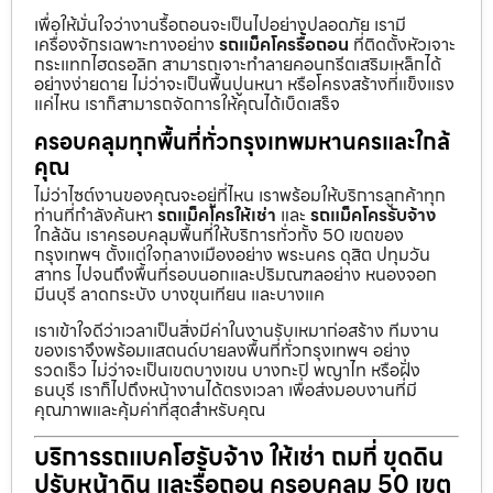
เพื่อให้มั่นใจว่างานรื้อถอนจะเป็นไปอย่างปลอดภัย เรามี
เครื่องจักรเฉพาะทางอย่าง
รถแม็คโครรื้อถอน
ที่ติดตั้งหัวเจาะ
กระแทกไฮดรอลิก สามารถเจาะทำลายคอนกรีตเสริมเหล็กได้
อย่างง่ายดาย ไม่ว่าจะเป็นพื้นปูนหนา หรือโครงสร้างที่แข็งแรง
แค่ไหน เราก็สามารถจัดการให้คุณได้เบ็ดเสร็จ
ครอบคลุมทุกพื้นที่ทั่วกรุงเทพมหานครและใกล้
คุณ
ไม่ว่าไซต์งานของคุณจะอยู่ที่ไหน เราพร้อมให้บริการลูกค้าทุก
ท่านที่กำลังค้นหา
รถแม็คโครให้เช่า
และ
รถแม็คโครรับจ้าง
ใกล้ฉัน เราครอบคลุมพื้นที่ให้บริการทั่วทั้ง 50 เขตของ
กรุงเทพฯ ตั้งแต่ใจกลางเมืองอย่าง พระนคร ดุสิต ปทุมวัน
สาทร ไปจนถึงพื้นที่รอบนอกและปริมณฑลอย่าง หนองจอก
มีนบุรี ลาดกระบัง บางขุนเทียน และบางแค
เราเข้าใจดีว่าเวลาเป็นสิ่งมีค่าในงานรับเหมาก่อสร้าง ทีมงาน
ของเราจึงพร้อมแสตนด์บายลงพื้นที่ทั่วกรุงเทพฯ อย่าง
รวดเร็ว ไม่ว่าจะเป็นเขตบางเขน บางกะปิ พญาไท หรือฝั่ง
ธนบุรี เราก็ไปถึงหน้างานได้ตรงเวลา เพื่อส่งมอบงานที่มี
คุณภาพและคุ้มค่าที่สุดสำหรับคุณ
บริการรถแบคโฮรับจ้าง ให้เช่า ถมที่ ขุดดิน
ปรับหน้าดิน และรื้อถอน ครอบคลุม 50 เขต