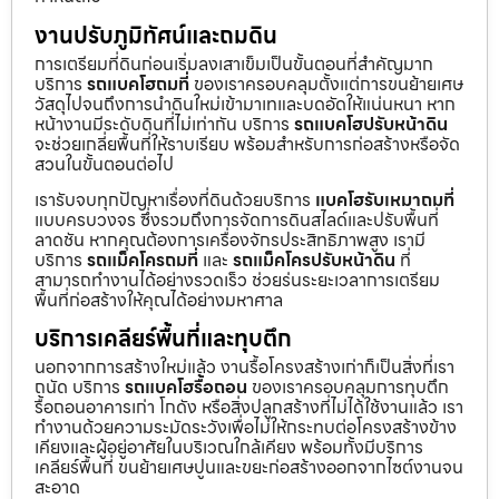
งานปรับภูมิทัศน์และถมดิน
การเตรียมที่ดินก่อนเริ่มลงเสาเข็มเป็นขั้นตอนที่สำคัญมาก
บริการ
รถแบคโฮถมที่
ของเราครอบคลุมตั้งแต่การขนย้ายเศษ
วัสดุไปจนถึงการนำดินใหม่เข้ามาเทและบดอัดให้แน่นหนา หาก
หน้างานมีระดับดินที่ไม่เท่ากัน บริการ
รถแบคโฮปรับหน้าดิน
จะช่วยเกลี่ยพื้นที่ให้ราบเรียบ พร้อมสำหรับการก่อสร้างหรือจัด
สวนในขั้นตอนต่อไป
เรารับจบทุกปัญหาเรื่องที่ดินด้วยบริการ
แบคโฮรับเหมาถมที่
แบบครบวงจร ซึ่งรวมถึงการจัดการดินสไลด์และปรับพื้นที่
ลาดชัน หากคุณต้องการเครื่องจักรประสิทธิภาพสูง เรามี
บริการ
รถแม็คโครถมที่
และ
รถแม็คโครปรับหน้าดิน
ที่
สามารถทำงานได้อย่างรวดเร็ว ช่วยร่นระยะเวลาการเตรียม
พื้นที่ก่อสร้างให้คุณได้อย่างมหาศาล
บริการเคลียร์พื้นที่และทุบตึก
นอกจากการสร้างใหม่แล้ว งานรื้อโครงสร้างเก่าก็เป็นสิ่งที่เรา
ถนัด บริการ
รถแบคโฮรื้อถอน
ของเราครอบคลุมการทุบตึก
รื้อถอนอาคารเก่า โกดัง หรือสิ่งปลูกสร้างที่ไม่ได้ใช้งานแล้ว เรา
ทำงานด้วยความระมัดระวังเพื่อไม่ให้กระทบต่อโครงสร้างข้าง
เคียงและผู้อยู่อาศัยในบริเวณใกล้เคียง พร้อมทั้งมีบริการ
เคลียร์พื้นที่ ขนย้ายเศษปูนและขยะก่อสร้างออกจากไซต์งานจน
สะอาด