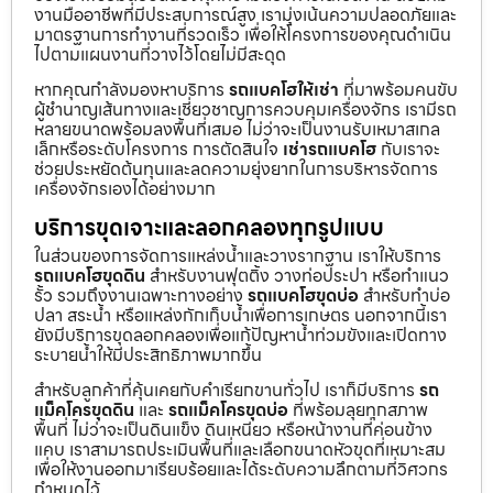
งานมืออาชีพที่มีประสบการณ์สูง เรามุ่งเน้นความปลอดภัยและ
มาตรฐานการทำงานที่รวดเร็ว เพื่อให้โครงการของคุณดำเนิน
ไปตามแผนงานที่วางไว้โดยไม่มีสะดุด
หากคุณกำลังมองหาบริการ
รถแบคโฮให้เช่า
ที่มาพร้อมคนขับ
ผู้ชำนาญเส้นทางและเชี่ยวชาญการควบคุมเครื่องจักร เรามีรถ
หลายขนาดพร้อมลงพื้นที่เสมอ ไม่ว่าจะเป็นงานรับเหมาสเกล
เล็กหรือระดับโครงการ การตัดสินใจ
เช่ารถแบคโฮ
กับเราจะ
ช่วยประหยัดต้นทุนและลดความยุ่งยากในการบริหารจัดการ
เครื่องจักรเองได้อย่างมาก
บริการขุดเจาะและลอกคลองทุกรูปแบบ
ในส่วนของการจัดการแหล่งน้ำและวางรากฐาน เราให้บริการ
รถแบคโฮขุดดิน
สำหรับงานฟุตติ้ง วางท่อประปา หรือทำแนว
รั้ว รวมถึงงานเฉพาะทางอย่าง
รถแบคโฮขุดบ่อ
สำหรับทำบ่อ
ปลา สระน้ำ หรือแหล่งกักเก็บน้ำเพื่อการเกษตร นอกจากนี้เรา
ยังมีบริการขุดลอกคลองเพื่อแก้ปัญหาน้ำท่วมขังและเปิดทาง
ระบายน้ำให้มีประสิทธิภาพมากขึ้น
สำหรับลูกค้าที่คุ้นเคยกับคำเรียกขานทั่วไป เราก็มีบริการ
รถ
แม็คโครขุดดิน
และ
รถแม็คโครขุดบ่อ
ที่พร้อมลุยทุกสภาพ
พื้นที่ ไม่ว่าจะเป็นดินแข็ง ดินเหนียว หรือหน้างานที่ค่อนข้าง
แคบ เราสามารถประเมินพื้นที่และเลือกขนาดหัวขุดที่เหมาะสม
เพื่อให้งานออกมาเรียบร้อยและได้ระดับความลึกตามที่วิศวกร
กำหนดไว้