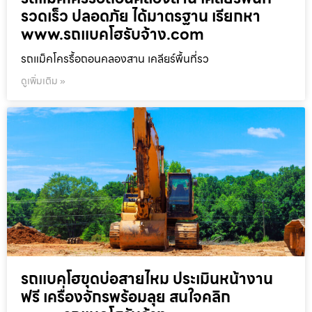
รวดเร็ว ปลอดภัย ได้มาตรฐาน เรียกหา
www.รถแบคโฮรับจ้าง.com
รถแม็คโครรื้อถอนคลองสาน เคลียร์พื้นที่รว
ดูเพิ่มเติม »
รถแบคโฮขุดบ่อสายไหม ประเมินหน้างาน
ฟรี เครื่องจักรพร้อมลุย สนใจคลิก