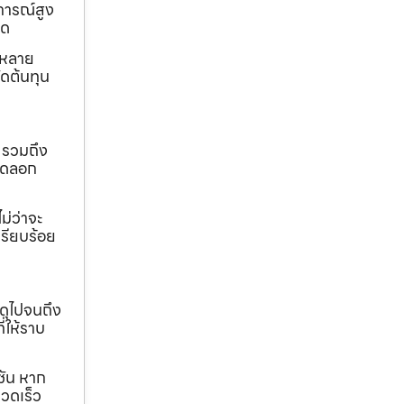
การณ์สูง
ุด
ถหลาย
ดต้นทุน
 รวมถึง
ขุดลอก
ม่ว่าจะ
เรียบร้อย
ดุไปจนถึง
ี่ให้ราบ
ชัน หาก
วดเร็ว