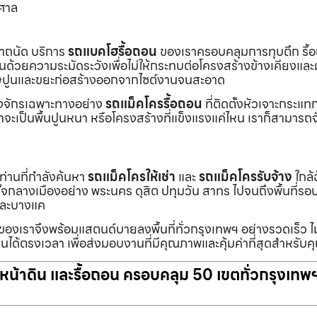
าศาล
เราถนัด บริการ
รถแบคโฮรื้อถอน
ของเราครอบคลุมการทุบตึก รื้
งานด้วยความระมัดระวังเพื่อไม่ให้กระทบต่อโครงสร้างข้างเคียงและผู
ายเศษปูนและขยะก่อสร้างออกจากไซต์งานจนสะอาด
ื่องจักรเฉพาะทางอย่าง
รถแม็คโครรื้อถอน
ที่ติดตั้งหัวเจาะกระแ
จะเป็นพื้นปูนหนา หรือโครงสร้างที่แข็งแรงแค่ไหน เราก็สามารถจ
กท่านที่กำลังค้นหา
รถแม็คโครให้เช่า
และ
รถแม็คโครรับจ้าง
ใกล้
แต่ใจกลางเมืองอย่าง พระนคร ดุสิต ปทุมวัน สาทร ไปจนถึงพื้นที่
และบางแค
นของเราจึงพร้อมแสตนด์บายลงพื้นที่ทั่วกรุงเทพฯ อย่างรวดเร็ว ไม
นได้ตรงเวลา เพื่อส่งมอบงานที่มีคุณภาพและคุ้มค่าที่สุดสำหรับค
ับหน้าดิน และรื้อถอน ครอบคลุม 50 เขตทั่วกรุงเทพ