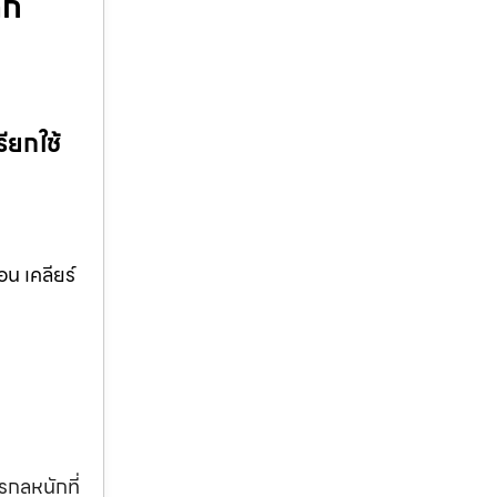
ิก
ียกใช้
น เคลียร์
รกลหนักที่