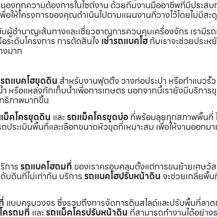
องทุกความต้องการในไซต์งาน ด้วยทีมงานมืออาชีพที่มีประสบ
พื่อให้โครงการของคุณดำเนินไปตามแผนงานที่วางไว้โดยไม่มีสะด
ับผู้ชำนาญเส้นทางและเชี่ยวชาญการควบคุมเครื่องจักร เรามีร
หรือระดับโครงการ การตัดสินใจ
เช่ารถแบคโฮ
กับเราจะช่วยประหยั
่างมาก
ร
รถแบคโฮขุดดิน
สำหรับงานฟุตติ้ง วางท่อประปา หรือทำแนวรั้ว
ำ หรือแหล่งกักเก็บน้ำเพื่อการเกษตร นอกจากนี้เรายังมีบริการ
ิทธิภาพมากขึ้น
แม็คโครขุดดิน
และ
รถแม็คโครขุดบ่อ
ที่พร้อมลุยทุกสภาพพื้นที่ ไ
ถประเมินพื้นที่และเลือกขนาดหัวขุดที่เหมาะสม เพื่อให้งานออกมา
บริการ
รถแบคโฮถมที่
ของเราครอบคลุมตั้งแต่การขนย้ายเศษวัส
บดินที่ไม่เท่ากัน บริการ
รถแบคโฮปรับหน้าดิน
จะช่วยเกลี่ยพื้นท
ี่
แบบครบวงจร ซึ่งรวมถึงการจัดการดินสไลด์และปรับพื้นที่ลาด
โครถมที่
และ
รถแม็คโครปรับหน้าดิน
ที่สามารถทำงานได้อย่างร