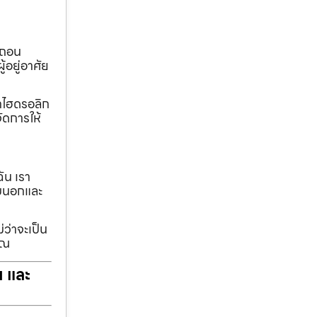
อถอน
้อยู่อาศัย
ทกไฮดรอลิก
ัดการให้
ฉัน เรา
รอบนอกและ
่ว่าจะเป็น
ุณ
ฯ และ