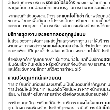
มีประสิทธิภาพ บริการ
รถแบคโฮรับจ้าง
ของเราพร้อมตอบสน
เรามุ่งเน้นความปลอดภัยและมาตรฐานการทำงานที่รวดเร็ว เ
หากคุณกำลังมองหาบริการ
รถแบคโฮให้เช่า
ที่มาพร้อมคนข
ขนาดพร้อมลงพื้นที่เสมอ ไม่ว่าจะเป็นงานรับเหมาสเกลเล็ก
และลดความยุ่งยากในการบริหารจัดการเครื่องจักรเองได้อย
บริการขุดเจาะและลอกคลองทุกรูปแบบ
ในส่วนของการจัดการแหล่งน้ำและวางรากฐาน เราให้บริกา
งานเฉพาะทางอย่าง
รถแบคโฮขุดบ่อ
สำหรับทำบ่อปลา สระน้
คลองเพื่อแก้ปัญหาน้ำท่วมขังและเปิดทางระบายน้ำให้มีประส
สำหรับลูกค้าที่คุ้นเคยกับคำเรียกขานทั่วไป เราก็มีบริการ
รถ
เป็นดินแข็ง ดินเหนียว หรือหน้างานที่ค่อนข้างแคบ เราสามาร
และได้ระดับความลึกตามที่วิศวกรกำหนดไว้
งานปรับภูมิทัศน์และถมดิน
การเตรียมที่ดินก่อนเริ่มลงเสาเข็มเป็นขั้นตอนที่สำคัญมาก 
การนำดินใหม่เข้ามาเทและบดอัดให้แน่นหนา หากหน้างานมีระดั
เรียบ พร้อมสำหรับการก่อสร้างหรือจัดสวนในขั้นตอนต่อไป
เรารับจบทุกปัญหาเรื่องที่ดินด้วยบริการ
แบคโฮรับเหมาถมท
คุณต้องการเครื่องจักรประสิทธิภาพสูง เรามีบริการ
รถแม็ค