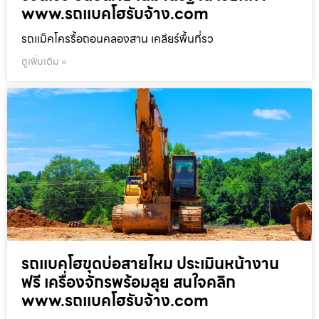
www.รถแบคโฮรับจ้าง.com
รถแม็คโครรื้อถอนคลองสาน เคลียร์พื้นที่รว
ดูเพิ่มเติม »
รถแบคโฮขุดบ่อสายไหม ประเมินหน้างาน
ฟรี เครื่องจักรพร้อมลุย สนใจคลิก
www.รถแบคโฮรับจ้าง.com