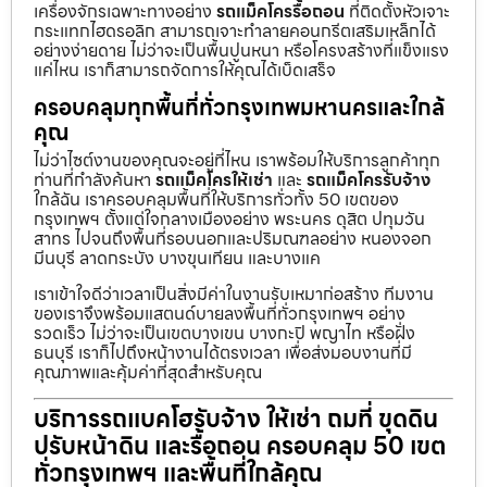
เครื่องจักรเฉพาะทางอย่าง
รถแม็คโครรื้อถอน
ที่ติดตั้งหัวเจาะ
กระแทกไฮดรอลิก สามารถเจาะทำลายคอนกรีตเสริมเหล็กได้
อย่างง่ายดาย ไม่ว่าจะเป็นพื้นปูนหนา หรือโครงสร้างที่แข็งแรง
แค่ไหน เราก็สามารถจัดการให้คุณได้เบ็ดเสร็จ
ครอบคลุมทุกพื้นที่ทั่วกรุงเทพมหานครและใกล้
คุณ
ไม่ว่าไซต์งานของคุณจะอยู่ที่ไหน เราพร้อมให้บริการลูกค้าทุก
ท่านที่กำลังค้นหา
รถแม็คโครให้เช่า
และ
รถแม็คโครรับจ้าง
ใกล้ฉัน เราครอบคลุมพื้นที่ให้บริการทั่วทั้ง 50 เขตของ
กรุงเทพฯ ตั้งแต่ใจกลางเมืองอย่าง พระนคร ดุสิต ปทุมวัน
สาทร ไปจนถึงพื้นที่รอบนอกและปริมณฑลอย่าง หนองจอก
มีนบุรี ลาดกระบัง บางขุนเทียน และบางแค
เราเข้าใจดีว่าเวลาเป็นสิ่งมีค่าในงานรับเหมาก่อสร้าง ทีมงาน
ของเราจึงพร้อมแสตนด์บายลงพื้นที่ทั่วกรุงเทพฯ อย่าง
รวดเร็ว ไม่ว่าจะเป็นเขตบางเขน บางกะปิ พญาไท หรือฝั่ง
ธนบุรี เราก็ไปถึงหน้างานได้ตรงเวลา เพื่อส่งมอบงานที่มี
คุณภาพและคุ้มค่าที่สุดสำหรับคุณ
บริการรถแบคโฮรับจ้าง ให้เช่า ถมที่ ขุดดิน
ปรับหน้าดิน และรื้อถอน ครอบคลุม 50 เขต
ทั่วกรุงเทพฯ และพื้นที่ใกล้คุณ