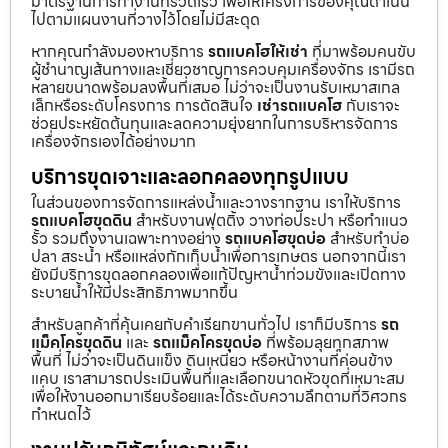
มาตรฐานการทำงานที่รวดเร็ว เพื่อให้โครงการของคุณดำเนิน
ไปตามแผนงานที่วางไว้โดยไม่มีสะดุด
หากคุณกำลังมองหาบริการ
รถแบคโฮให้เช่า
ที่มาพร้อมคนขับ
ผู้ชำนาญเส้นทางและเชี่ยวชาญการควบคุมเครื่องจักร เรามีรถ
หลายขนาดพร้อมลงพื้นที่เสมอ ไม่ว่าจะเป็นงานรับเหมาสเกล
เล็กหรือระดับโครงการ การตัดสินใจ
เช่ารถแบคโฮ
กับเราจะ
ช่วยประหยัดต้นทุนและลดความยุ่งยากในการบริหารจัดการ
เครื่องจักรเองได้อย่างมาก
บริการขุดเจาะและลอกคลองทุกรูปแบบ
ในส่วนของการจัดการแหล่งน้ำและวางรากฐาน เราให้บริการ
รถแบคโฮขุดดิน
สำหรับงานฟุตติ้ง วางท่อประปา หรือทำแนว
รั้ว รวมถึงงานเฉพาะทางอย่าง
รถแบคโฮขุดบ่อ
สำหรับทำบ่อ
ปลา สระน้ำ หรือแหล่งกักเก็บน้ำเพื่อการเกษตร นอกจากนี้เรา
ยังมีบริการขุดลอกคลองเพื่อแก้ปัญหาน้ำท่วมขังและเปิดทาง
ระบายน้ำให้มีประสิทธิภาพมากขึ้น
สำหรับลูกค้าที่คุ้นเคยกับคำเรียกขานทั่วไป เราก็มีบริการ
รถ
แม็คโครขุดดิน
และ
รถแม็คโครขุดบ่อ
ที่พร้อมลุยทุกสภาพ
พื้นที่ ไม่ว่าจะเป็นดินแข็ง ดินเหนียว หรือหน้างานที่ค่อนข้าง
แคบ เราสามารถประเมินพื้นที่และเลือกขนาดหัวขุดที่เหมาะสม
เพื่อให้งานออกมาเรียบร้อยและได้ระดับความลึกตามที่วิศวกร
กำหนดไว้