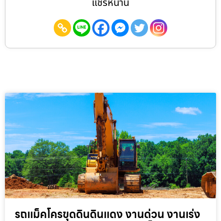
แชร์หน้านี้
รถแม็คโครขุดดินดินแดง งานด่วน งานเร่ง