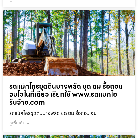
รถแม็คโครขุดดินบางพลัด ขุด ถม รื้อถอน
จบไวในที่เดียว เรียกใช้ www.รถแบคโฮ
รับจ้าง.com
รถแม็คโครขุดดินบางพลัด ขุด ถม รื้อถอน จบ
ดูเพิ่มเติม »