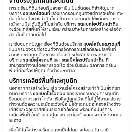
งานปรับภูมิทัศน์และถมดิน
การเตรียมที่ดินก่อนเริ่มลงเสาเข็มเป็นขั้นตอนที่สำคัญมาก
บริการ
รถแบคโฮถมที่
ของเราครอบคลุมตั้งแต่การขนย้ายเศษ
วัสดุไปจนถึงการนำดินใหม่เข้ามาเทและบดอัดให้แน่นหนา หาก
หน้างานมีระดับดินที่ไม่เท่ากัน บริการ
รถแบคโฮปรับหน้าดิน
จะช่วยเกลี่ยพื้นที่ให้ราบเรียบ พร้อมสำหรับการก่อสร้างหรือจัด
สวนในขั้นตอนต่อไป
เรารับจบทุกปัญหาเรื่องที่ดินด้วยบริการ
แบคโฮรับเหมาถมที่
แบบครบวงจร ซึ่งรวมถึงการจัดการดินสไลด์และปรับพื้นที่
ลาดชัน หากคุณต้องการเครื่องจักรประสิทธิภาพสูง เรามี
บริการ
รถแม็คโครถมที่
และ
รถแม็คโครปรับหน้าดิน
ที่
สามารถทำงานได้อย่างรวดเร็ว ช่วยร่นระยะเวลาการเตรียม
พื้นที่ก่อสร้างให้คุณได้อย่างมหาศาล
บริการเคลียร์พื้นที่และทุบตึก
นอกจากการสร้างใหม่แล้ว งานรื้อโครงสร้างเก่าก็เป็นสิ่งที่เรา
ถนัด บริการ
รถแบคโฮรื้อถอน
ของเราครอบคลุมการทุบตึก
รื้อถอนอาคารเก่า โกดัง หรือสิ่งปลูกสร้างที่ไม่ได้ใช้งานแล้ว เรา
ทำงานด้วยความระมัดระวังเพื่อไม่ให้กระทบต่อโครงสร้างข้าง
เคียงและผู้อยู่อาศัยในบริเวณใกล้เคียง พร้อมทั้งมีบริการ
เคลียร์พื้นที่ ขนย้ายเศษปูนและขยะก่อสร้างออกจากไซต์งานจน
สะอาด
เพื่อให้มั่นใจว่างานรื้อถอนจะเป็นไปอย่างปลอดภัย เรามี