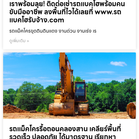
เราพร้อมลุย! ติดต่อเช่ารถแบคโฮพร้อมคน
ขับมืออาชีพ ลงพื้นที่ไวได้เลยที่ www.รถ
แบคโฮรับจ้าง.com
รถแม็คโครขุดดินดินแดง งานด่วน งานเร่ง เร
ดูเพิ่มเติม »
รถแม็คโครรื้อถอนคลองสาน เคลียร์พื้นที่
รวดเร็ว ปลอดภัย ได้มาตรฐาน เรียกหา