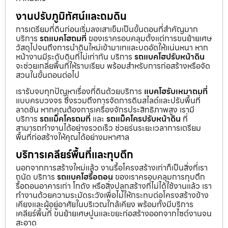
งานปรับภูมิทัศน์และถมดิน
การเตรียมที่ดินก่อนเริ่มลงเสาเข็มเป็นขั้นตอนที่สำคัญมาก
บริการ
รถแบคโฮถมที่
ของเราครอบคลุมตั้งแต่การขนย้ายเศษ
วัสดุไปจนถึงการนำดินใหม่เข้ามาเทและบดอัดให้แน่นหนา หาก
หน้างานมีระดับดินที่ไม่เท่ากัน บริการ
รถแบคโฮปรับหน้าดิน
จะช่วยเกลี่ยพื้นที่ให้ราบเรียบ พร้อมสำหรับการก่อสร้างหรือจัด
สวนในขั้นตอนต่อไป
เรารับจบทุกปัญหาเรื่องที่ดินด้วยบริการ
แบคโฮรับเหมาถมที่
แบบครบวงจร ซึ่งรวมถึงการจัดการดินสไลด์และปรับพื้นที่
ลาดชัน หากคุณต้องการเครื่องจักรประสิทธิภาพสูง เรามี
บริการ
รถแม็คโครถมที่
และ
รถแม็คโครปรับหน้าดิน
ที่
สามารถทำงานได้อย่างรวดเร็ว ช่วยร่นระยะเวลาการเตรียม
พื้นที่ก่อสร้างให้คุณได้อย่างมหาศาล
บริการเคลียร์พื้นที่และทุบตึก
นอกจากการสร้างใหม่แล้ว งานรื้อโครงสร้างเก่าก็เป็นสิ่งที่เรา
ถนัด บริการ
รถแบคโฮรื้อถอน
ของเราครอบคลุมการทุบตึก
รื้อถอนอาคารเก่า โกดัง หรือสิ่งปลูกสร้างที่ไม่ได้ใช้งานแล้ว เรา
ทำงานด้วยความระมัดระวังเพื่อไม่ให้กระทบต่อโครงสร้างข้าง
เคียงและผู้อยู่อาศัยในบริเวณใกล้เคียง พร้อมทั้งมีบริการ
เคลียร์พื้นที่ ขนย้ายเศษปูนและขยะก่อสร้างออกจากไซต์งานจน
สะอาด