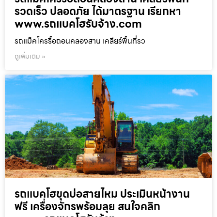
รวดเร็ว ปลอดภัย ได้มาตรฐาน เรียกหา
www.รถแบคโฮรับจ้าง.com
รถแม็คโครรื้อถอนคลองสาน เคลียร์พื้นที่รว
ดูเพิ่มเติม »
รถแบคโฮขุดบ่อสายไหม ประเมินหน้างาน
ฟรี เครื่องจักรพร้อมลุย สนใจคลิก