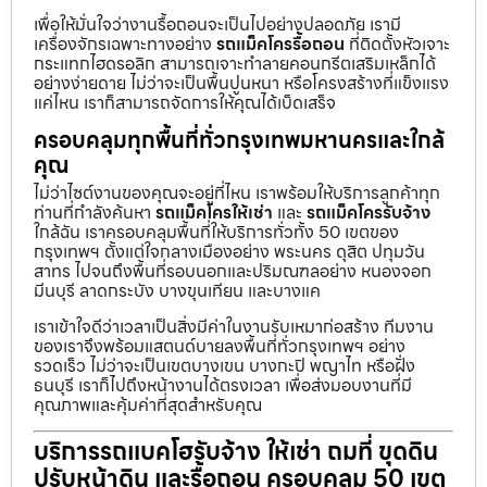
เพื่อให้มั่นใจว่างานรื้อถอนจะเป็นไปอย่างปลอดภัย เรามี
เครื่องจักรเฉพาะทางอย่าง
รถแม็คโครรื้อถอน
ที่ติดตั้งหัวเจาะ
กระแทกไฮดรอลิก สามารถเจาะทำลายคอนกรีตเสริมเหล็กได้
อย่างง่ายดาย ไม่ว่าจะเป็นพื้นปูนหนา หรือโครงสร้างที่แข็งแรง
แค่ไหน เราก็สามารถจัดการให้คุณได้เบ็ดเสร็จ
ครอบคลุมทุกพื้นที่ทั่วกรุงเทพมหานครและใกล้
คุณ
ไม่ว่าไซต์งานของคุณจะอยู่ที่ไหน เราพร้อมให้บริการลูกค้าทุก
ท่านที่กำลังค้นหา
รถแม็คโครให้เช่า
และ
รถแม็คโครรับจ้าง
ใกล้ฉัน เราครอบคลุมพื้นที่ให้บริการทั่วทั้ง 50 เขตของ
กรุงเทพฯ ตั้งแต่ใจกลางเมืองอย่าง พระนคร ดุสิต ปทุมวัน
สาทร ไปจนถึงพื้นที่รอบนอกและปริมณฑลอย่าง หนองจอก
มีนบุรี ลาดกระบัง บางขุนเทียน และบางแค
เราเข้าใจดีว่าเวลาเป็นสิ่งมีค่าในงานรับเหมาก่อสร้าง ทีมงาน
ของเราจึงพร้อมแสตนด์บายลงพื้นที่ทั่วกรุงเทพฯ อย่าง
รวดเร็ว ไม่ว่าจะเป็นเขตบางเขน บางกะปิ พญาไท หรือฝั่ง
ธนบุรี เราก็ไปถึงหน้างานได้ตรงเวลา เพื่อส่งมอบงานที่มี
คุณภาพและคุ้มค่าที่สุดสำหรับคุณ
บริการรถแบคโฮรับจ้าง ให้เช่า ถมที่ ขุดดิน
ปรับหน้าดิน และรื้อถอน ครอบคลุม 50 เขต