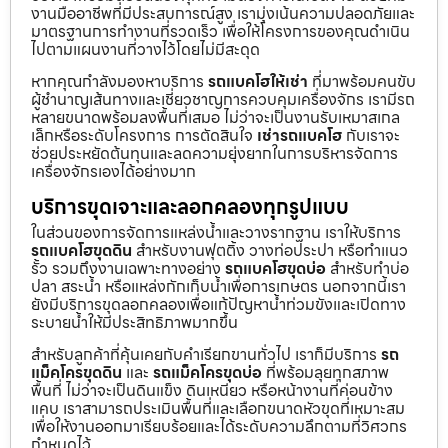
งานมืออาชีพที่มีประสบการณ์สูง เรามุ่งเน้นความปลอดภัยและ
มาตรฐานการทำงานที่รวดเร็ว เพื่อให้โครงการของคุณดำเนิน
ไปตามแผนงานที่วางไว้โดยไม่มีสะดุด
หากคุณกำลังมองหาบริการ
รถแบคโฮให้เช่า
ที่มาพร้อมคนขับ
ผู้ชำนาญเส้นทางและเชี่ยวชาญการควบคุมเครื่องจักร เรามีรถ
หลายขนาดพร้อมลงพื้นที่เสมอ ไม่ว่าจะเป็นงานรับเหมาสเกล
เล็กหรือระดับโครงการ การตัดสินใจ
เช่ารถแบคโฮ
กับเราจะ
ช่วยประหยัดต้นทุนและลดความยุ่งยากในการบริหารจัดการ
เครื่องจักรเองได้อย่างมาก
บริการขุดเจาะและลอกคลองทุกรูปแบบ
ในส่วนของการจัดการแหล่งน้ำและวางรากฐาน เราให้บริการ
รถแบคโฮขุดดิน
สำหรับงานฟุตติ้ง วางท่อประปา หรือทำแนว
รั้ว รวมถึงงานเฉพาะทางอย่าง
รถแบคโฮขุดบ่อ
สำหรับทำบ่อ
ปลา สระน้ำ หรือแหล่งกักเก็บน้ำเพื่อการเกษตร นอกจากนี้เรา
ยังมีบริการขุดลอกคลองเพื่อแก้ปัญหาน้ำท่วมขังและเปิดทาง
ระบายน้ำให้มีประสิทธิภาพมากขึ้น
สำหรับลูกค้าที่คุ้นเคยกับคำเรียกขานทั่วไป เราก็มีบริการ
รถ
แม็คโครขุดดิน
และ
รถแม็คโครขุดบ่อ
ที่พร้อมลุยทุกสภาพ
พื้นที่ ไม่ว่าจะเป็นดินแข็ง ดินเหนียว หรือหน้างานที่ค่อนข้าง
แคบ เราสามารถประเมินพื้นที่และเลือกขนาดหัวขุดที่เหมาะสม
เพื่อให้งานออกมาเรียบร้อยและได้ระดับความลึกตามที่วิศวกร
กำหนดไว้