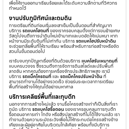
เพื่อให้งานออกมาเรียบร้อยและได้ระดับความลึกตามที่วิศวกร
กำหนดไว้
งานปรับภูมิทัศน์และถมดิน
การเตรียมที่ดินก่อนเริ่มลงเสาเข็มเป็นขั้นตอนที่สำคัญมาก
บริการ
รถแบคโฮถมที่
ของเราครอบคลุมตั้งแต่การขนย้ายเศษ
วัสดุไปจนถึงการนำดินใหม่เข้ามาเทและบดอัดให้แน่นหนา หาก
หน้างานมีระดับดินที่ไม่เท่ากัน บริการ
รถแบคโฮปรับหน้าดิน
จะช่วยเกลี่ยพื้นที่ให้ราบเรียบ พร้อมสำหรับการก่อสร้างหรือจัด
สวนในขั้นตอนต่อไป
เรารับจบทุกปัญหาเรื่องที่ดินด้วยบริการ
แบคโฮรับเหมาถมที่
แบบครบวงจร ซึ่งรวมถึงการจัดการดินสไลด์และปรับพื้นที่
ลาดชัน หากคุณต้องการเครื่องจักรประสิทธิภาพสูง เรามี
บริการ
รถแม็คโครถมที่
และ
รถแม็คโครปรับหน้าดิน
ที่
สามารถทำงานได้อย่างรวดเร็ว ช่วยร่นระยะเวลาการเตรียม
พื้นที่ก่อสร้างให้คุณได้อย่างมหาศาล
บริการเคลียร์พื้นที่และทุบตึก
นอกจากการสร้างใหม่แล้ว งานรื้อโครงสร้างเก่าก็เป็นสิ่งที่เรา
ถนัด บริการ
รถแบคโฮรื้อถอน
ของเราครอบคลุมการทุบตึก
รื้อถอนอาคารเก่า โกดัง หรือสิ่งปลูกสร้างที่ไม่ได้ใช้งานแล้ว เรา
ทำงานด้วยความระมัดระวังเพื่อไม่ให้กระทบต่อโครงสร้างข้าง
เคียงและผู้อยู่อาศัยในบริเวณใกล้เคียง พร้อมทั้งมีบริการ