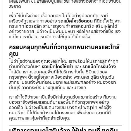
เคลียร์พื้นที่ ขนย้ายเศษปูนและขยะก่อสร้างออกจากไซต์งานจน
สะอาด
เพื่อให้มั่นใจว่างานรื้อถอนจะเป็นไปอย่างปลอดภัย เรามี
เครื่องจักรเฉพาะทางอย่าง
รถแม็คโครรื้อถอน
ที่ติดตั้งหัวเจาะ
กระแทกไฮดรอลิก สามารถเจาะทำลายคอนกรีตเสริมเหล็กได้
อย่างง่ายดาย ไม่ว่าจะเป็นพื้นปูนหนา หรือโครงสร้างที่แข็งแรง
แค่ไหน เราก็สามารถจัดการให้คุณได้เบ็ดเสร็จ
ครอบคลุมทุกพื้นที่ทั่วกรุงเทพมหานครและใกล้
คุณ
ไม่ว่าไซต์งานของคุณจะอยู่ที่ไหน เราพร้อมให้บริการลูกค้าทุก
ท่านที่กำลังค้นหา
รถแม็คโครให้เช่า
และ
รถแม็คโครรับจ้าง
ใกล้ฉัน เราครอบคลุมพื้นที่ให้บริการทั่วทั้ง 50 เขตของ
กรุงเทพฯ ตั้งแต่ใจกลางเมืองอย่าง พระนคร ดุสิต ปทุมวัน
สาทร ไปจนถึงพื้นที่รอบนอกและปริมณฑลอย่าง หนองจอก
มีนบุรี ลาดกระบัง บางขุนเทียน และบางแค
เราเข้าใจดีว่าเวลาเป็นสิ่งมีค่าในงานรับเหมาก่อสร้าง ทีมงาน
ของเราจึงพร้อมแสตนด์บายลงพื้นที่ทั่วกรุงเทพฯ อย่าง
รวดเร็ว ไม่ว่าจะเป็นเขตบางเขน บางกะปิ พญาไท หรือฝั่ง
ธนบุรี เราก็ไปถึงหน้างานได้ตรงเวลา เพื่อส่งมอบงานที่มี
คุณภาพและคุ้มค่าที่สุดสำหรับคุณ
บริการรถแบคโฮรับจ้าง ให้เช่า ถมที่ ขุดดิน