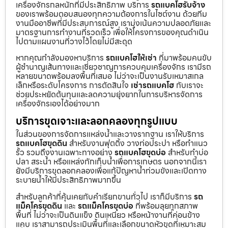
เครื่องจักรกลหนักที่มีประสิทธิภาพ บริการ
รถแบคโฮรับจ้าง
ของเราพร้อมตอบสนองทุกความต้องการในไซต์งาน ด้วยทีม
งานมืออาชีพที่มีประสบการณ์สูง เรามุ่งเน้นความปลอดภัยและ
มาตรฐานการทำงานที่รวดเร็ว เพื่อให้โครงการของคุณดำเนิน
ไปตามแผนงานที่วางไว้โดยไม่มีสะดุด
หากคุณกำลังมองหาบริการ
รถแบคโฮให้เช่า
ที่มาพร้อมคนขับ
ผู้ชำนาญเส้นทางและเชี่ยวชาญการควบคุมเครื่องจักร เรามีรถ
หลายขนาดพร้อมลงพื้นที่เสมอ ไม่ว่าจะเป็นงานรับเหมาสเกล
เล็กหรือระดับโครงการ การตัดสินใจ
เช่ารถแบคโฮ
กับเราจะ
ช่วยประหยัดต้นทุนและลดความยุ่งยากในการบริหารจัดการ
เครื่องจักรเองได้อย่างมาก
บริการขุดเจาะและลอกคลองทุกรูปแบบ
ในส่วนของการจัดการแหล่งน้ำและวางรากฐาน เราให้บริการ
รถแบคโฮขุดดิน
สำหรับงานฟุตติ้ง วางท่อประปา หรือทำแนว
รั้ว รวมถึงงานเฉพาะทางอย่าง
รถแบคโฮขุดบ่อ
สำหรับทำบ่อ
ปลา สระน้ำ หรือแหล่งกักเก็บน้ำเพื่อการเกษตร นอกจากนี้เรา
ยังมีบริการขุดลอกคลองเพื่อแก้ปัญหาน้ำท่วมขังและเปิดทาง
ระบายน้ำให้มีประสิทธิภาพมากขึ้น
สำหรับลูกค้าที่คุ้นเคยกับคำเรียกขานทั่วไป เราก็มีบริการ
รถ
แม็คโครขุดดิน
และ
รถแม็คโครขุดบ่อ
ที่พร้อมลุยทุกสภาพ
พื้นที่ ไม่ว่าจะเป็นดินแข็ง ดินเหนียว หรือหน้างานที่ค่อนข้าง
แคบ เราสามารถประเมินพื้นที่และเลือกขนาดหัวขุดที่เหมาะสม