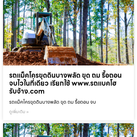
รถแม็คโครขุดดินบางพลัด ขุด ถม รื้อถอน
จบไวในที่เดียว เรียกใช้ www.รถแบคโฮ
รับจ้าง.com
รถแม็คโครขุดดินบางพลัด ขุด ถม รื้อถอน จบ
ดูเพิ่มเติม »