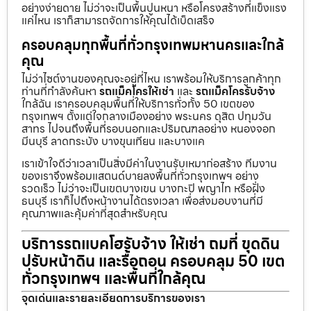
อย่างง่ายดาย ไม่ว่าจะเป็นพื้นปูนหนา หรือโครงสร้างที่แข็งแรง
แค่ไหน เราก็สามารถจัดการให้คุณได้เบ็ดเสร็จ
ครอบคลุมทุกพื้นที่ทั่วกรุงเทพมหานครและใกล้
คุณ
ไม่ว่าไซต์งานของคุณจะอยู่ที่ไหน เราพร้อมให้บริการลูกค้าทุก
ท่านที่กำลังค้นหา
รถแม็คโครให้เช่า
และ
รถแม็คโครรับจ้าง
ใกล้ฉัน เราครอบคลุมพื้นที่ให้บริการทั่วทั้ง 50 เขตของ
กรุงเทพฯ ตั้งแต่ใจกลางเมืองอย่าง พระนคร ดุสิต ปทุมวัน
สาทร ไปจนถึงพื้นที่รอบนอกและปริมณฑลอย่าง หนองจอก
มีนบุรี ลาดกระบัง บางขุนเทียน และบางแค
เราเข้าใจดีว่าเวลาเป็นสิ่งมีค่าในงานรับเหมาก่อสร้าง ทีมงาน
ของเราจึงพร้อมแสตนด์บายลงพื้นที่ทั่วกรุงเทพฯ อย่าง
รวดเร็ว ไม่ว่าจะเป็นเขตบางเขน บางกะปิ พญาไท หรือฝั่ง
ธนบุรี เราก็ไปถึงหน้างานได้ตรงเวลา เพื่อส่งมอบงานที่มี
คุณภาพและคุ้มค่าที่สุดสำหรับคุณ
บริการรถแบคโฮรับจ้าง ให้เช่า ถมที่ ขุดดิน
ปรับหน้าดิน และรื้อถอน ครอบคลุม 50 เขต
ทั่วกรุงเทพฯ และพื้นที่ใกล้คุณ
จุดเด่นและรายละเอียดการบริการของเรา