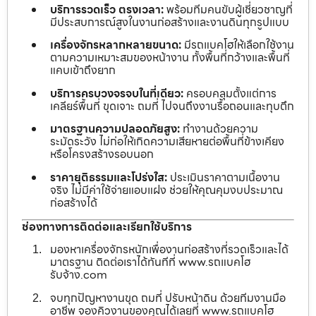
บริการรวดเร็ว ตรงเวลา:
พร้อมทีมคนขับผู้เชี่ยวชาญที่
มีประสบการณ์สูงในงานก่อสร้างและงานดินทุกรูปแบบ
เครื่องจักรหลากหลายขนาด:
มีรถแบคโฮให้เลือกใช้งาน
ตามความเหมาะสมของหน้างาน ทั้งพื้นที่กว้างและพื้นที่
แคบเข้าถึงยาก
บริการครบวงจรจบในที่เดียว:
ครอบคลุมตั้งแต่การ
เคลียร์พื้นที่ ขุดเจาะ ถมที่ ไปจนถึงงานรื้อถอนและทุบตึก
มาตรฐานความปลอดภัยสูง:
ทำงานด้วยความ
ระมัดระวัง ไม่ก่อให้เกิดความเสียหายต่อพื้นที่ข้างเคียง
หรือโครงสร้างรอบนอก
ราคายุติธรรมและโปร่งใส:
ประเมินราคาตามเนื้องาน
จริง ไม่มีค่าใช้จ่ายแอบแฝง ช่วยให้คุณคุมงบประมาณ
ก่อสร้างได้
ช่องทางการติดต่อและเรียกใช้บริการ
มองหาเครื่องจักรหนักเพื่องานก่อสร้างที่รวดเร็วและได้
มาตรฐาน ติดต่อเราได้ทันทีที่ www.รถแบคโฮ
รับจ้าง.com
จบทุกปัญหางานขุด ถมที่ ปรับหน้าดิน ด้วยทีมงานมือ
อาชีพ จองคิวงานของคุณได้เลยที่ www.รถแบคโฮ