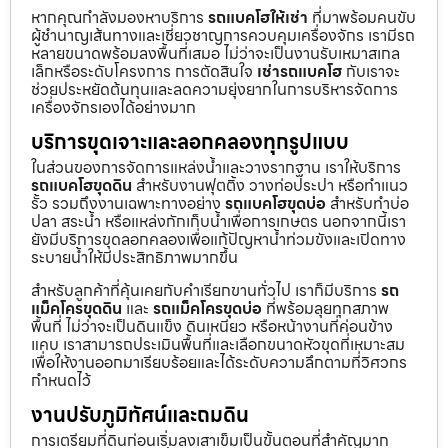
หากคุณกำลังมองหาบริการ
รถแบคโฮให้เช่า
ที่มาพร้อมคนขับ
ผู้ชำนาญเส้นทางและเชี่ยวชาญการควบคุมเครื่องจักร เรามีรถ
หลายขนาดพร้อมลงพื้นที่เสมอ ไม่ว่าจะเป็นงานรับเหมาสเกล
เล็กหรือระดับโครงการ การตัดสินใจ
เช่ารถแบคโฮ
กับเราจะ
ช่วยประหยัดต้นทุนและลดความยุ่งยากในการบริหารจัดการ
เครื่องจักรเองได้อย่างมาก
บริการขุดเจาะและลอกคลองทุกรูปแบบ
ในส่วนของการจัดการแหล่งน้ำและวางรากฐาน เราให้บริการ
รถแบคโฮขุดดิน
สำหรับงานฟุตติ้ง วางท่อประปา หรือทำแนว
รั้ว รวมถึงงานเฉพาะทางอย่าง
รถแบคโฮขุดบ่อ
สำหรับทำบ่อ
ปลา สระน้ำ หรือแหล่งกักเก็บน้ำเพื่อการเกษตร นอกจากนี้เรา
ยังมีบริการขุดลอกคลองเพื่อแก้ปัญหาน้ำท่วมขังและเปิดทาง
ระบายน้ำให้มีประสิทธิภาพมากขึ้น
สำหรับลูกค้าที่คุ้นเคยกับคำเรียกขานทั่วไป เราก็มีบริการ
รถ
แม็คโครขุดดิน
และ
รถแม็คโครขุดบ่อ
ที่พร้อมลุยทุกสภาพ
พื้นที่ ไม่ว่าจะเป็นดินแข็ง ดินเหนียว หรือหน้างานที่ค่อนข้าง
แคบ เราสามารถประเมินพื้นที่และเลือกขนาดหัวขุดที่เหมาะสม
เพื่อให้งานออกมาเรียบร้อยและได้ระดับความลึกตามที่วิศวกร
กำหนดไว้
งานปรับภูมิทัศน์และถมดิน
การเตรียมที่ดินก่อนเริ่มลงเสาเข็มเป็นขั้นตอนที่สำคัญมาก