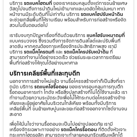
บริการ
รถแบคโฮถมที่
ของเราครอบคลุมตั้งแต่การขนย้ายเศษ
วัสดุไปจนถึงการนำดินใหม่เข้ามาเทและบดอัดให้แน่นหนา หาก
หน้างานมีระดับดินที่ไม่เท่ากัน บริการ
รถแบคโฮปรับหน้าดิน
จะช่วยเกลี่ยพื้นที่ให้ราบเรียบ พร้อมสำหรับการก่อสร้างหรือจัด
สวนในขั้นตอนต่อไป
เรารับจบทุกปัญหาเรื่องที่ดินด้วยบริการ
แบคโฮรับเหมาถมที่
แบบครบวงจร ซึ่งรวมถึงการจัดการดินสไลด์และปรับพื้นที่
ลาดชัน หากคุณต้องการเครื่องจักรประสิทธิภาพสูง เรามี
บริการ
รถแม็คโครถมที่
และ
รถแม็คโครปรับหน้าดิน
ที่
สามารถทำงานได้อย่างรวดเร็ว ช่วยร่นระยะเวลาการเตรียม
พื้นที่ก่อสร้างให้คุณได้อย่างมหาศาล
บริการเคลียร์พื้นที่และทุบตึก
นอกจากการสร้างใหม่แล้ว งานรื้อโครงสร้างเก่าก็เป็นสิ่งที่เรา
ถนัด บริการ
รถแบคโฮรื้อถอน
ของเราครอบคลุมการทุบตึก
รื้อถอนอาคารเก่า โกดัง หรือสิ่งปลูกสร้างที่ไม่ได้ใช้งานแล้ว เรา
ทำงานด้วยความระมัดระวังเพื่อไม่ให้กระทบต่อโครงสร้างข้าง
เคียงและผู้อยู่อาศัยในบริเวณใกล้เคียง พร้อมทั้งมีบริการ
เคลียร์พื้นที่ ขนย้ายเศษปูนและขยะก่อสร้างออกจากไซต์งานจน
สะอาด
เพื่อให้มั่นใจว่างานรื้อถอนจะเป็นไปอย่างปลอดภัย เรามี
เครื่องจักรเฉพาะทางอย่าง
รถแม็คโครรื้อถอน
ที่ติดตั้งหัวเจาะ
กระแทกไฮดรอลิก สามารถเจาะทำลายคอนกรีตเสริมเหล็กได้