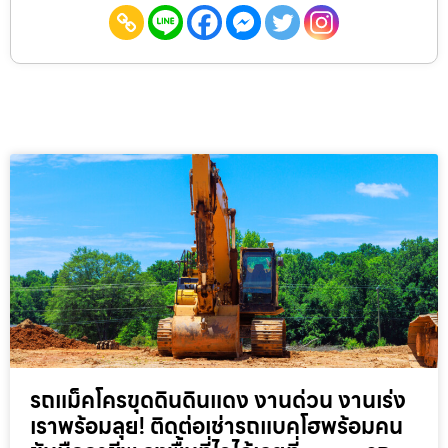
รถแม็คโครขุดดินดินแดง งานด่วน งานเร่ง
เราพร้อมลุย! ติดต่อเช่ารถแบคโฮพร้อมคน