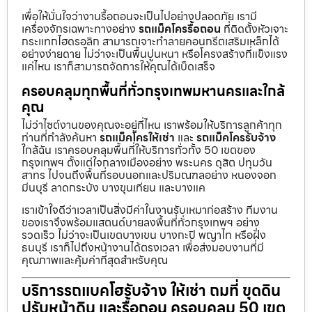
เพื่อให้มั่นใจว่างานรื้อถอนจะเป็นไปอย่างปลอดภัย เรามี
เครื่องจักรเฉพาะทางอย่าง
รถแม็คโครรื้อถอน
ที่ติดตั้งหัวเจาะ
กระแทกไฮดรอลิก สามารถเจาะทำลายคอนกรีตเสริมเหล็กได้
อย่างง่ายดาย ไม่ว่าจะเป็นพื้นปูนหนา หรือโครงสร้างที่แข็งแรง
แค่ไหน เราก็สามารถจัดการให้คุณได้เบ็ดเสร็จ
ครอบคลุมทุกพื้นที่ทั่วกรุงเทพมหานครและใกล้
คุณ
ไม่ว่าไซต์งานของคุณจะอยู่ที่ไหน เราพร้อมให้บริการลูกค้าทุก
ท่านที่กำลังค้นหา
รถแม็คโครให้เช่า
และ
รถแม็คโครรับจ้าง
ใกล้ฉัน เราครอบคลุมพื้นที่ให้บริการทั่วทั้ง 50 เขตของ
กรุงเทพฯ ตั้งแต่ใจกลางเมืองอย่าง พระนคร ดุสิต ปทุมวัน
สาทร ไปจนถึงพื้นที่รอบนอกและปริมณฑลอย่าง หนองจอก
มีนบุรี ลาดกระบัง บางขุนเทียน และบางแค
เราเข้าใจดีว่าเวลาเป็นสิ่งมีค่าในงานรับเหมาก่อสร้าง ทีมงาน
ของเราจึงพร้อมแสตนด์บายลงพื้นที่ทั่วกรุงเทพฯ อย่าง
รวดเร็ว ไม่ว่าจะเป็นเขตบางเขน บางกะปิ พญาไท หรือฝั่ง
ธนบุรี เราก็ไปถึงหน้างานได้ตรงเวลา เพื่อส่งมอบงานที่มี
คุณภาพและคุ้มค่าที่สุดสำหรับคุณ
บริการรถแบคโฮรับจ้าง ให้เช่า ถมที่ ขุดดิน
ปรับหน้าดิน และรื้อถอน ครอบคลุม 50 เขต