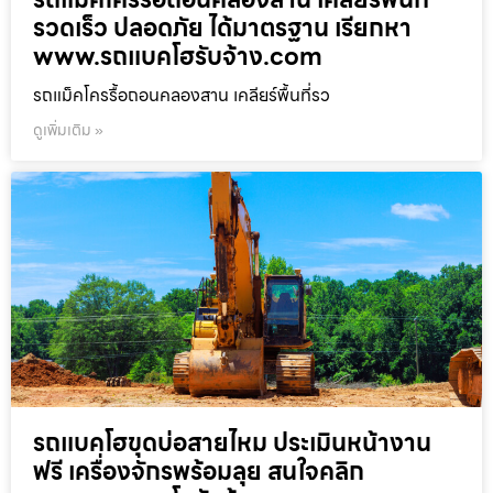
รวดเร็ว ปลอดภัย ได้มาตรฐาน เรียกหา
www.รถแบคโฮรับจ้าง.com
รถแม็คโครรื้อถอนคลองสาน เคลียร์พื้นที่รว
ดูเพิ่มเติม »
รถแบคโฮขุดบ่อสายไหม ประเมินหน้างาน
ฟรี เครื่องจักรพร้อมลุย สนใจคลิก