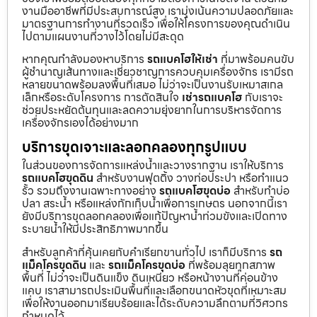
งานมืออาชีพที่มีประสบการณ์สูง เรามุ่งเน้นความปลอดภัยและ
มาตรฐานการทำงานที่รวดเร็ว เพื่อให้โครงการของคุณดำเนิน
ไปตามแผนงานที่วางไว้โดยไม่มีสะดุด
หากคุณกำลังมองหาบริการ
รถแบคโฮให้เช่า
ที่มาพร้อมคนขับ
ผู้ชำนาญเส้นทางและเชี่ยวชาญการควบคุมเครื่องจักร เรามีรถ
หลายขนาดพร้อมลงพื้นที่เสมอ ไม่ว่าจะเป็นงานรับเหมาสเกล
เล็กหรือระดับโครงการ การตัดสินใจ
เช่ารถแบคโฮ
กับเราจะ
ช่วยประหยัดต้นทุนและลดความยุ่งยากในการบริหารจัดการ
เครื่องจักรเองได้อย่างมาก
บริการขุดเจาะและลอกคลองทุกรูปแบบ
ในส่วนของการจัดการแหล่งน้ำและวางรากฐาน เราให้บริการ
รถแบคโฮขุดดิน
สำหรับงานฟุตติ้ง วางท่อประปา หรือทำแนว
รั้ว รวมถึงงานเฉพาะทางอย่าง
รถแบคโฮขุดบ่อ
สำหรับทำบ่อ
ปลา สระน้ำ หรือแหล่งกักเก็บน้ำเพื่อการเกษตร นอกจากนี้เรา
ยังมีบริการขุดลอกคลองเพื่อแก้ปัญหาน้ำท่วมขังและเปิดทาง
ระบายน้ำให้มีประสิทธิภาพมากขึ้น
สำหรับลูกค้าที่คุ้นเคยกับคำเรียกขานทั่วไป เราก็มีบริการ
รถ
แม็คโครขุดดิน
และ
รถแม็คโครขุดบ่อ
ที่พร้อมลุยทุกสภาพ
พื้นที่ ไม่ว่าจะเป็นดินแข็ง ดินเหนียว หรือหน้างานที่ค่อนข้าง
แคบ เราสามารถประเมินพื้นที่และเลือกขนาดหัวขุดที่เหมาะสม
เพื่อให้งานออกมาเรียบร้อยและได้ระดับความลึกตามที่วิศวกร
กำหนดไว้