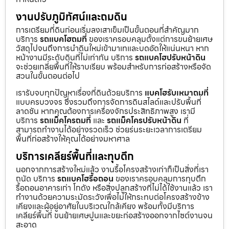
งานปรับภูมิทัศน์และถมดิน
การเตรียมที่ดินก่อนเริ่มลงเสาเข็มเป็นขั้นตอนที่สำคัญมาก
บริการ
รถแบคโฮถมที่
ของเราครอบคลุมตั้งแต่การขนย้ายเศษ
วัสดุไปจนถึงการนำดินใหม่เข้ามาเทและบดอัดให้แน่นหนา หาก
หน้างานมีระดับดินที่ไม่เท่ากัน บริการ
รถแบคโฮปรับหน้าดิน
จะช่วยเกลี่ยพื้นที่ให้ราบเรียบ พร้อมสำหรับการก่อสร้างหรือจัด
สวนในขั้นตอนต่อไป
เรารับจบทุกปัญหาเรื่องที่ดินด้วยบริการ
แบคโฮรับเหมาถมที่
แบบครบวงจร ซึ่งรวมถึงการจัดการดินสไลด์และปรับพื้นที่
ลาดชัน หากคุณต้องการเครื่องจักรประสิทธิภาพสูง เรามี
บริการ
รถแม็คโครถมที่
และ
รถแม็คโครปรับหน้าดิน
ที่
สามารถทำงานได้อย่างรวดเร็ว ช่วยร่นระยะเวลาการเตรียม
พื้นที่ก่อสร้างให้คุณได้อย่างมหาศาล
บริการเคลียร์พื้นที่และทุบตึก
นอกจากการสร้างใหม่แล้ว งานรื้อโครงสร้างเก่าก็เป็นสิ่งที่เรา
ถนัด บริการ
รถแบคโฮรื้อถอน
ของเราครอบคลุมการทุบตึก
รื้อถอนอาคารเก่า โกดัง หรือสิ่งปลูกสร้างที่ไม่ได้ใช้งานแล้ว เรา
ทำงานด้วยความระมัดระวังเพื่อไม่ให้กระทบต่อโครงสร้างข้าง
เคียงและผู้อยู่อาศัยในบริเวณใกล้เคียง พร้อมทั้งมีบริการ
เคลียร์พื้นที่ ขนย้ายเศษปูนและขยะก่อสร้างออกจากไซต์งานจน
สะอาด