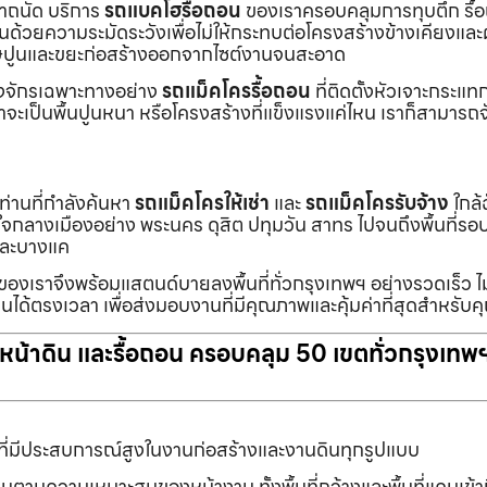
เราถนัด บริการ
รถแบคโฮรื้อถอน
ของเราครอบคลุมการทุบตึก รื้
งานด้วยความระมัดระวังเพื่อไม่ให้กระทบต่อโครงสร้างข้างเคียงและผู
ายเศษปูนและขยะก่อสร้างออกจากไซต์งานจนสะอาด
ื่องจักรเฉพาะทางอย่าง
รถแม็คโครรื้อถอน
ที่ติดตั้งหัวเจาะกระแ
จะเป็นพื้นปูนหนา หรือโครงสร้างที่แข็งแรงแค่ไหน เราก็สามารถจ
กท่านที่กำลังค้นหา
รถแม็คโครให้เช่า
และ
รถแม็คโครรับจ้าง
ใกล้
แต่ใจกลางเมืองอย่าง พระนคร ดุสิต ปทุมวัน สาทร ไปจนถึงพื้นที่
และบางแค
นของเราจึงพร้อมแสตนด์บายลงพื้นที่ทั่วกรุงเทพฯ อย่างรวดเร็ว ไม
นได้ตรงเวลา เพื่อส่งมอบงานที่มีคุณภาพและคุ้มค่าที่สุดสำหรับค
ับหน้าดิน และรื้อถอน ครอบคลุม 50 เขตทั่วกรุงเทพ
ที่มีประสบการณ์สูงในงานก่อสร้างและงานดินทุกรูปแบบ
านตามความเหมาะสมของหน้างาน ทั้งพื้นที่กว้างและพื้นที่แคบเข้