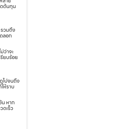
ถหลาย
ดต้นทุน
 รวมถึง
ขุดลอก
ม่ว่าจะ
เรียบร้อย
ดุไปจนถึง
ี่ให้ราบ
ชัน หาก
วดเร็ว