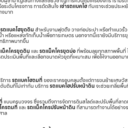
ับผู้ชำนาญเส้นทางและเชี่ยวชาญการควบคุมเครื่องจักร เรามีร
หรือระดับโครงการ การตัดสินใจ
เช่ารถแบคโฮ
กับเราจะช่วยประหยั
่างมาก
ร
รถแบคโฮขุดดิน
สำหรับงานฟุตติ้ง วางท่อประปา หรือทำแนวรั้ว
ำ หรือแหล่งกักเก็บน้ำเพื่อการเกษตร นอกจากนี้เรายังมีบริการ
ิทธิภาพมากขึ้น
แม็คโครขุดดิน
และ
รถแม็คโครขุดบ่อ
ที่พร้อมลุยทุกสภาพพื้นที่ ไ
ถประเมินพื้นที่และเลือกขนาดหัวขุดที่เหมาะสม เพื่อให้งานออกมา
บริการ
รถแบคโฮถมที่
ของเราครอบคลุมตั้งแต่การขนย้ายเศษวัส
บดินที่ไม่เท่ากัน บริการ
รถแบคโฮปรับหน้าดิน
จะช่วยเกลี่ยพื้นท
ี่
แบบครบวงจร ซึ่งรวมถึงการจัดการดินสไลด์และปรับพื้นที่ลาด
โครถมที่
และ
รถแม็คโครปรับหน้าดิน
ที่สามารถทำงานได้อย่างร
าศาล