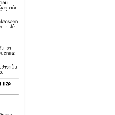
อถอน
้อยู่อาศัย
ทกไฮดรอลิก
ัดการให้
ฉัน เรา
รอบนอกและ
่ว่าจะเป็น
ุณ
ฯ และ
าถึงยาก