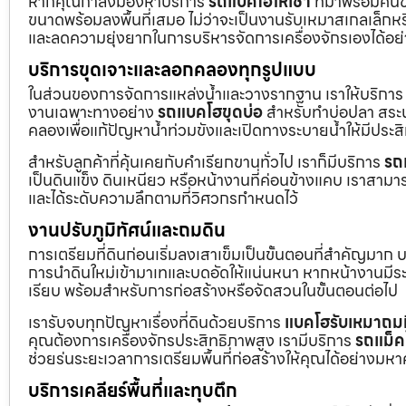
หากคุณกำลังมองหาบริการ
รถแบคโฮให้เช่า
ที่มาพร้อมคนข
ขนาดพร้อมลงพื้นที่เสมอ ไม่ว่าจะเป็นงานรับเหมาสเกลเล็ก
และลดความยุ่งยากในการบริหารจัดการเครื่องจักรเองได้อย
บริการขุดเจาะและลอกคลองทุกรูปแบบ
ในส่วนของการจัดการแหล่งน้ำและวางรากฐาน เราให้บริกา
งานเฉพาะทางอย่าง
รถแบคโฮขุดบ่อ
สำหรับทำบ่อปลา สระน้
คลองเพื่อแก้ปัญหาน้ำท่วมขังและเปิดทางระบายน้ำให้มีประส
สำหรับลูกค้าที่คุ้นเคยกับคำเรียกขานทั่วไป เราก็มีบริการ
รถ
เป็นดินแข็ง ดินเหนียว หรือหน้างานที่ค่อนข้างแคบ เราสามาร
และได้ระดับความลึกตามที่วิศวกรกำหนดไว้
งานปรับภูมิทัศน์และถมดิน
การเตรียมที่ดินก่อนเริ่มลงเสาเข็มเป็นขั้นตอนที่สำคัญมาก 
การนำดินใหม่เข้ามาเทและบดอัดให้แน่นหนา หากหน้างานมีระดั
เรียบ พร้อมสำหรับการก่อสร้างหรือจัดสวนในขั้นตอนต่อไป
เรารับจบทุกปัญหาเรื่องที่ดินด้วยบริการ
แบคโฮรับเหมาถมท
คุณต้องการเครื่องจักรประสิทธิภาพสูง เรามีบริการ
รถแม็ค
ช่วยร่นระยะเวลาการเตรียมพื้นที่ก่อสร้างให้คุณได้อย่างมห
บริการเคลียร์พื้นที่และทุบตึก