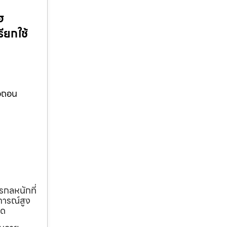
ฮ
ียกใช้
้อถอน
รกลหนักที่
การณ์สูง
ุด