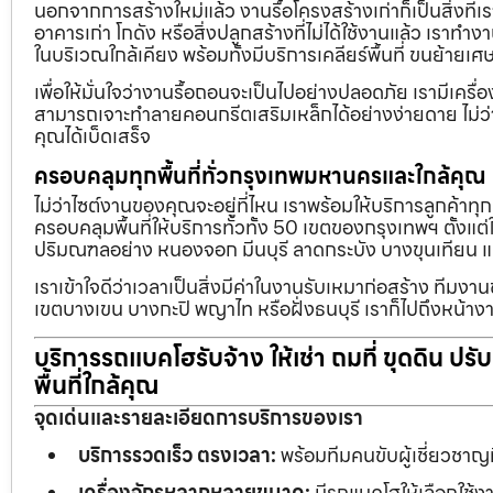
นอกจากการสร้างใหม่แล้ว งานรื้อโครงสร้างเก่าก็เป็นสิ่งที่
อาคารเก่า โกดัง หรือสิ่งปลูกสร้างที่ไม่ได้ใช้งานแล้ว เราทำ
ในบริเวณใกล้เคียง พร้อมทั้งมีบริการเคลียร์พื้นที่ ขนย้
เพื่อให้มั่นใจว่างานรื้อถอนจะเป็นไปอย่างปลอดภัย เรามีเคร
สามารถเจาะทำลายคอนกรีตเสริมเหล็กได้อย่างง่ายดาย ไม่ว่า
คุณได้เบ็ดเสร็จ
ครอบคลุมทุกพื้นที่ทั่วกรุงเทพมหานครและใกล้คุณ
ไม่ว่าไซต์งานของคุณจะอยู่ที่ไหน เราพร้อมให้บริการลูกค้าทุ
ครอบคลุมพื้นที่ให้บริการทั่วทั้ง 50 เขตของกรุงเทพฯ ตั้ง
ปริมณฑลอย่าง หนองจอก มีนบุรี ลาดกระบัง บางขุนเทียน 
เราเข้าใจดีว่าเวลาเป็นสิ่งมีค่าในงานรับเหมาก่อสร้าง ทีมงา
เขตบางเขน บางกะปิ พญาไท หรือฝั่งธนบุรี เราก็ไปถึงหน้างา
บริการรถแบคโฮรับจ้าง ให้เช่า ถมที่ ขุดดิน ปร
พื้นที่ใกล้คุณ
จุดเด่นและรายละเอียดการบริการของเรา
บริการรวดเร็ว ตรงเวลา:
พร้อมทีมคนขับผู้เชี่ยวชาญ
เครื่องจักรหลากหลายขนาด:
มีรถแบคโฮให้เลือกใช้ง