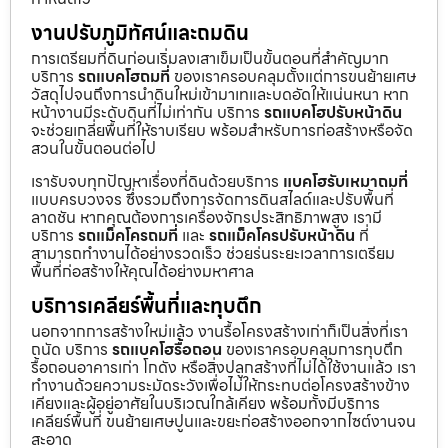
งานปรับภูมิทัศน์และถมดิน
การเตรียมที่ดินก่อนเริ่มลงเสาเข็มเป็นขั้นตอนที่สำคัญมาก
บริการ
รถแบคโฮถมที่
ของเราครอบคลุมตั้งแต่การขนย้ายเศษ
วัสดุไปจนถึงการนำดินใหม่เข้ามาเทและบดอัดให้แน่นหนา หาก
หน้างานมีระดับดินที่ไม่เท่ากัน บริการ
รถแบคโฮปรับหน้าดิน
จะช่วยเกลี่ยพื้นที่ให้ราบเรียบ พร้อมสำหรับการก่อสร้างหรือจัด
สวนในขั้นตอนต่อไป
เรารับจบทุกปัญหาเรื่องที่ดินด้วยบริการ
แบคโฮรับเหมาถมที่
แบบครบวงจร ซึ่งรวมถึงการจัดการดินสไลด์และปรับพื้นที่
ลาดชัน หากคุณต้องการเครื่องจักรประสิทธิภาพสูง เรามี
บริการ
รถแม็คโครถมที่
และ
รถแม็คโครปรับหน้าดิน
ที่
สามารถทำงานได้อย่างรวดเร็ว ช่วยร่นระยะเวลาการเตรียม
พื้นที่ก่อสร้างให้คุณได้อย่างมหาศาล
บริการเคลียร์พื้นที่และทุบตึก
นอกจากการสร้างใหม่แล้ว งานรื้อโครงสร้างเก่าก็เป็นสิ่งที่เรา
ถนัด บริการ
รถแบคโฮรื้อถอน
ของเราครอบคลุมการทุบตึก
รื้อถอนอาคารเก่า โกดัง หรือสิ่งปลูกสร้างที่ไม่ได้ใช้งานแล้ว เรา
ทำงานด้วยความระมัดระวังเพื่อไม่ให้กระทบต่อโครงสร้างข้าง
เคียงและผู้อยู่อาศัยในบริเวณใกล้เคียง พร้อมทั้งมีบริการ
เคลียร์พื้นที่ ขนย้ายเศษปูนและขยะก่อสร้างออกจากไซต์งานจน
สะอาด