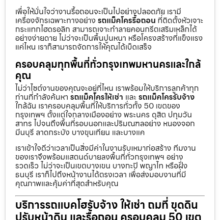
เพื่อให้มั่นใจว่างานรื้อถอนจะเป็นไปอย่างปลอดภัย เรามี
เครื่องจักรเฉพาะทางอย่าง
รถแม็คโครรื้อถอน
ที่ติดตั้งหัวเจาะ
กระแทกไฮดรอลิก สามารถเจาะทำลายคอนกรีตเสริมเหล็กได้
อย่างง่ายดาย ไม่ว่าจะเป็นพื้นปูนหนา หรือโครงสร้างที่แข็งแรง
แค่ไหน เราก็สามารถจัดการให้คุณได้เบ็ดเสร็จ
ครอบคลุมทุกพื้นที่ทั่วกรุงเทพมหานครและใกล้
คุณ
ไม่ว่าไซต์งานของคุณจะอยู่ที่ไหน เราพร้อมให้บริการลูกค้าทุก
ท่านที่กำลังค้นหา
รถแม็คโครให้เช่า
และ
รถแม็คโครรับจ้าง
ใกล้ฉัน เราครอบคลุมพื้นที่ให้บริการทั่วทั้ง 50 เขตของ
กรุงเทพฯ ตั้งแต่ใจกลางเมืองอย่าง พระนคร ดุสิต ปทุมวัน
สาทร ไปจนถึงพื้นที่รอบนอกและปริมณฑลอย่าง หนองจอก
มีนบุรี ลาดกระบัง บางขุนเทียน และบางแค
เราเข้าใจดีว่าเวลาเป็นสิ่งมีค่าในงานรับเหมาก่อสร้าง ทีมงาน
ของเราจึงพร้อมแสตนด์บายลงพื้นที่ทั่วกรุงเทพฯ อย่าง
รวดเร็ว ไม่ว่าจะเป็นเขตบางเขน บางกะปิ พญาไท หรือฝั่ง
ธนบุรี เราก็ไปถึงหน้างานได้ตรงเวลา เพื่อส่งมอบงานที่มี
คุณภาพและคุ้มค่าที่สุดสำหรับคุณ
บริการรถแบคโฮรับจ้าง ให้เช่า ถมที่ ขุดดิน
ปรับหน้าดิน และรื้อถอน ครอบคลุม 50 เขต