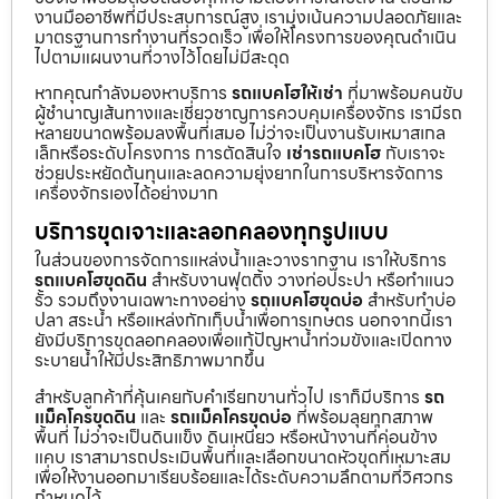
งานมืออาชีพที่มีประสบการณ์สูง เรามุ่งเน้นความปลอดภัยและ
มาตรฐานการทำงานที่รวดเร็ว เพื่อให้โครงการของคุณดำเนิน
ไปตามแผนงานที่วางไว้โดยไม่มีสะดุด
หากคุณกำลังมองหาบริการ
รถแบคโฮให้เช่า
ที่มาพร้อมคนขับ
ผู้ชำนาญเส้นทางและเชี่ยวชาญการควบคุมเครื่องจักร เรามีรถ
หลายขนาดพร้อมลงพื้นที่เสมอ ไม่ว่าจะเป็นงานรับเหมาสเกล
เล็กหรือระดับโครงการ การตัดสินใจ
เช่ารถแบคโฮ
กับเราจะ
ช่วยประหยัดต้นทุนและลดความยุ่งยากในการบริหารจัดการ
เครื่องจักรเองได้อย่างมาก
บริการขุดเจาะและลอกคลองทุกรูปแบบ
ในส่วนของการจัดการแหล่งน้ำและวางรากฐาน เราให้บริการ
รถแบคโฮขุดดิน
สำหรับงานฟุตติ้ง วางท่อประปา หรือทำแนว
รั้ว รวมถึงงานเฉพาะทางอย่าง
รถแบคโฮขุดบ่อ
สำหรับทำบ่อ
ปลา สระน้ำ หรือแหล่งกักเก็บน้ำเพื่อการเกษตร นอกจากนี้เรา
ยังมีบริการขุดลอกคลองเพื่อแก้ปัญหาน้ำท่วมขังและเปิดทาง
ระบายน้ำให้มีประสิทธิภาพมากขึ้น
สำหรับลูกค้าที่คุ้นเคยกับคำเรียกขานทั่วไป เราก็มีบริการ
รถ
แม็คโครขุดดิน
และ
รถแม็คโครขุดบ่อ
ที่พร้อมลุยทุกสภาพ
พื้นที่ ไม่ว่าจะเป็นดินแข็ง ดินเหนียว หรือหน้างานที่ค่อนข้าง
แคบ เราสามารถประเมินพื้นที่และเลือกขนาดหัวขุดที่เหมาะสม
เพื่อให้งานออกมาเรียบร้อยและได้ระดับความลึกตามที่วิศวกร
กำหนดไว้