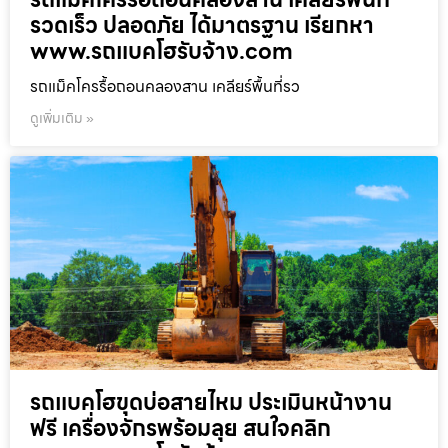
รวดเร็ว ปลอดภัย ได้มาตรฐาน เรียกหา
www.รถแบคโฮรับจ้าง.com
รถแม็คโครรื้อถอนคลองสาน เคลียร์พื้นที่รว
ดูเพิ่มเติม »
รถแบคโฮขุดบ่อสายไหม ประเมินหน้างาน
ฟรี เครื่องจักรพร้อมลุย สนใจคลิก