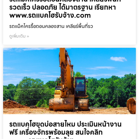
รวดเร็ว ปลอดภัย ได้มาตรฐาน เรียกหา
www.รถแบคโฮรับจ้าง.com
รถแม็คโครรื้อถอนคลองสาน เคลียร์พื้นที่รว
ดูเพิ่มเติม »
รถแบคโฮขุดบ่อสายไหม ประเมินหน้างาน
ฟรี เครื่องจักรพร้อมลุย สนใจคลิก