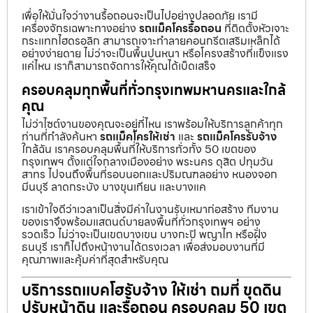
เพื่อให้มั่นใจว่างานรื้อถอนจะเป็นไปอย่างปลอดภัย เรามี
เครื่องจักรเฉพาะทางอย่าง
รถแม็คโครรื้อถอน
ที่ติดตั้งหัวเจาะ
กระแทกไฮดรอลิก สามารถเจาะทำลายคอนกรีตเสริมเหล็กได้
อย่างง่ายดาย ไม่ว่าจะเป็นพื้นปูนหนา หรือโครงสร้างที่แข็งแรง
แค่ไหน เราก็สามารถจัดการให้คุณได้เบ็ดเสร็จ
ครอบคลุมทุกพื้นที่ทั่วกรุงเทพมหานครและใกล้
คุณ
ไม่ว่าไซต์งานของคุณจะอยู่ที่ไหน เราพร้อมให้บริการลูกค้าทุก
ท่านที่กำลังค้นหา
รถแม็คโครให้เช่า
และ
รถแม็คโครรับจ้าง
ใกล้ฉัน เราครอบคลุมพื้นที่ให้บริการทั่วทั้ง 50 เขตของ
กรุงเทพฯ ตั้งแต่ใจกลางเมืองอย่าง พระนคร ดุสิต ปทุมวัน
สาทร ไปจนถึงพื้นที่รอบนอกและปริมณฑลอย่าง หนองจอก
มีนบุรี ลาดกระบัง บางขุนเทียน และบางแค
เราเข้าใจดีว่าเวลาเป็นสิ่งมีค่าในงานรับเหมาก่อสร้าง ทีมงาน
ของเราจึงพร้อมแสตนด์บายลงพื้นที่ทั่วกรุงเทพฯ อย่าง
รวดเร็ว ไม่ว่าจะเป็นเขตบางเขน บางกะปิ พญาไท หรือฝั่ง
ธนบุรี เราก็ไปถึงหน้างานได้ตรงเวลา เพื่อส่งมอบงานที่มี
คุณภาพและคุ้มค่าที่สุดสำหรับคุณ
บริการรถแบคโฮรับจ้าง ให้เช่า ถมที่ ขุดดิน
ปรับหน้าดิน และรื้อถอน ครอบคลุม 50 เขต