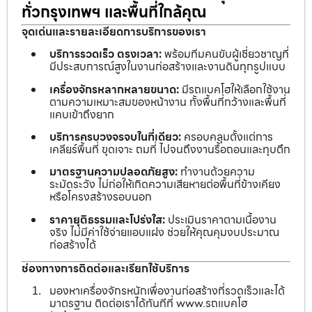
ทั่วกรุงเทพฯ และพื้นที่ใกล้คุณ
จุดเด่นและรายละเอียดการบริการของเรา
บริการรวดเร็ว ตรงเวลา:
พร้อมทีมคนขับผู้เชี่ยวชาญที่
มีประสบการณ์สูงในงานก่อสร้างและงานดินทุกรูปแบบ
เครื่องจักรหลากหลายขนาด:
มีรถแบคโฮให้เลือกใช้งาน
ตามความเหมาะสมของหน้างาน ทั้งพื้นที่กว้างและพื้นที่
แคบเข้าถึงยาก
บริการครบวงจรจบในที่เดียว:
ครอบคลุมตั้งแต่การ
เคลียร์พื้นที่ ขุดเจาะ ถมที่ ไปจนถึงงานรื้อถอนและทุบตึก
มาตรฐานความปลอดภัยสูง:
ทำงานด้วยความ
ระมัดระวัง ไม่ก่อให้เกิดความเสียหายต่อพื้นที่ข้างเคียง
หรือโครงสร้างรอบนอก
ราคายุติธรรมและโปร่งใส:
ประเมินราคาตามเนื้องาน
จริง ไม่มีค่าใช้จ่ายแอบแฝง ช่วยให้คุณคุมงบประมาณ
ก่อสร้างได้
ช่องทางการติดต่อและเรียกใช้บริการ
มองหาเครื่องจักรหนักเพื่องานก่อสร้างที่รวดเร็วและได้
มาตรฐาน ติดต่อเราได้ทันทีที่ www.รถแบคโฮ