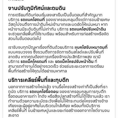
งานปรับภูมิทัศน์และถมดิน
การเตรียมที่ดินก่อนเริ่มลงเสาเข็มเป็นขั้นตอนที่สำคัญมาก
บริการ
รถแบคโฮถมที่
ของเราครอบคลุมตั้งแต่การขนย้ายเศษ
วัสดุไปจนถึงการนำดินใหม่เข้ามาเทและบดอัดให้แน่นหนา หาก
หน้างานมีระดับดินที่ไม่เท่ากัน บริการ
รถแบคโฮปรับหน้าดิน
จะช่วยเกลี่ยพื้นที่ให้ราบเรียบ พร้อมสำหรับการก่อสร้างหรือจัด
สวนในขั้นตอนต่อไป
เรารับจบทุกปัญหาเรื่องที่ดินด้วยบริการ
แบคโฮรับเหมาถมที่
แบบครบวงจร ซึ่งรวมถึงการจัดการดินสไลด์และปรับพื้นที่
ลาดชัน หากคุณต้องการเครื่องจักรประสิทธิภาพสูง เรามี
บริการ
รถแม็คโครถมที่
และ
รถแม็คโครปรับหน้าดิน
ที่
สามารถทำงานได้อย่างรวดเร็ว ช่วยร่นระยะเวลาการเตรียม
พื้นที่ก่อสร้างให้คุณได้อย่างมหาศาล
บริการเคลียร์พื้นที่และทุบตึก
นอกจากการสร้างใหม่แล้ว งานรื้อโครงสร้างเก่าก็เป็นสิ่งที่เรา
ถนัด บริการ
รถแบคโฮรื้อถอน
ของเราครอบคลุมการทุบตึก
รื้อถอนอาคารเก่า โกดัง หรือสิ่งปลูกสร้างที่ไม่ได้ใช้งานแล้ว เรา
ทำงานด้วยความระมัดระวังเพื่อไม่ให้กระทบต่อโครงสร้างข้าง
เคียงและผู้อยู่อาศัยในบริเวณใกล้เคียง พร้อมทั้งมีบริการ
เคลียร์พื้นที่ ขนย้ายเศษปูนและขยะก่อสร้างออกจากไซต์งานจน
สะอาด