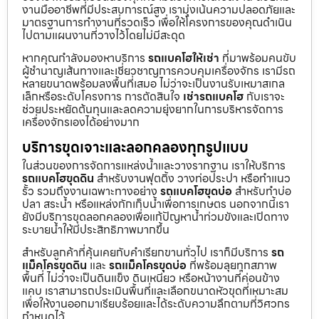
งานมืออาชีพที่มีประสบการณ์สูง เรามุ่งเน้นความปลอดภัยและ
มาตรฐานการทำงานที่รวดเร็ว เพื่อให้โครงการของคุณดำเนิน
ไปตามแผนงานที่วางไว้โดยไม่มีสะดุด
หากคุณกำลังมองหาบริการ
รถแบคโฮให้เช่า
ที่มาพร้อมคนขับ
ผู้ชำนาญเส้นทางและเชี่ยวชาญการควบคุมเครื่องจักร เรามีรถ
หลายขนาดพร้อมลงพื้นที่เสมอ ไม่ว่าจะเป็นงานรับเหมาสเกล
เล็กหรือระดับโครงการ การตัดสินใจ
เช่ารถแบคโฮ
กับเราจะ
ช่วยประหยัดต้นทุนและลดความยุ่งยากในการบริหารจัดการ
เครื่องจักรเองได้อย่างมาก
บริการขุดเจาะและลอกคลองทุกรูปแบบ
ในส่วนของการจัดการแหล่งน้ำและวางรากฐาน เราให้บริการ
รถแบคโฮขุดดิน
สำหรับงานฟุตติ้ง วางท่อประปา หรือทำแนว
รั้ว รวมถึงงานเฉพาะทางอย่าง
รถแบคโฮขุดบ่อ
สำหรับทำบ่อ
ปลา สระน้ำ หรือแหล่งกักเก็บน้ำเพื่อการเกษตร นอกจากนี้เรา
ยังมีบริการขุดลอกคลองเพื่อแก้ปัญหาน้ำท่วมขังและเปิดทาง
ระบายน้ำให้มีประสิทธิภาพมากขึ้น
สำหรับลูกค้าที่คุ้นเคยกับคำเรียกขานทั่วไป เราก็มีบริการ
รถ
แม็คโครขุดดิน
และ
รถแม็คโครขุดบ่อ
ที่พร้อมลุยทุกสภาพ
พื้นที่ ไม่ว่าจะเป็นดินแข็ง ดินเหนียว หรือหน้างานที่ค่อนข้าง
แคบ เราสามารถประเมินพื้นที่และเลือกขนาดหัวขุดที่เหมาะสม
เพื่อให้งานออกมาเรียบร้อยและได้ระดับความลึกตามที่วิศวกร
กำหนดไว้