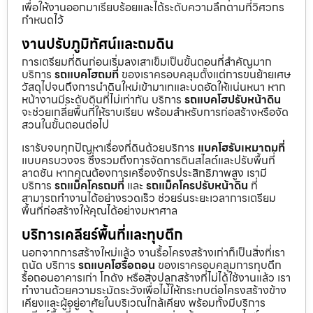
เพื่อให้งานออกมาเรียบร้อยและได้ระดับความลึกตามที่วิศวกร
กำหนดไว้
งานปรับภูมิทัศน์และถมดิน
การเตรียมที่ดินก่อนเริ่มลงเสาเข็มเป็นขั้นตอนที่สำคัญมาก
บริการ
รถแบคโฮถมที่
ของเราครอบคลุมตั้งแต่การขนย้ายเศษ
วัสดุไปจนถึงการนำดินใหม่เข้ามาเทและบดอัดให้แน่นหนา หาก
หน้างานมีระดับดินที่ไม่เท่ากัน บริการ
รถแบคโฮปรับหน้าดิน
จะช่วยเกลี่ยพื้นที่ให้ราบเรียบ พร้อมสำหรับการก่อสร้างหรือจัด
สวนในขั้นตอนต่อไป
เรารับจบทุกปัญหาเรื่องที่ดินด้วยบริการ
แบคโฮรับเหมาถมที่
แบบครบวงจร ซึ่งรวมถึงการจัดการดินสไลด์และปรับพื้นที่
ลาดชัน หากคุณต้องการเครื่องจักรประสิทธิภาพสูง เรามี
บริการ
รถแม็คโครถมที่
และ
รถแม็คโครปรับหน้าดิน
ที่
สามารถทำงานได้อย่างรวดเร็ว ช่วยร่นระยะเวลาการเตรียม
พื้นที่ก่อสร้างให้คุณได้อย่างมหาศาล
บริการเคลียร์พื้นที่และทุบตึก
นอกจากการสร้างใหม่แล้ว งานรื้อโครงสร้างเก่าก็เป็นสิ่งที่เรา
ถนัด บริการ
รถแบคโฮรื้อถอน
ของเราครอบคลุมการทุบตึก
รื้อถอนอาคารเก่า โกดัง หรือสิ่งปลูกสร้างที่ไม่ได้ใช้งานแล้ว เรา
ทำงานด้วยความระมัดระวังเพื่อไม่ให้กระทบต่อโครงสร้างข้าง
เคียงและผู้อยู่อาศัยในบริเวณใกล้เคียง พร้อมทั้งมีบริการ