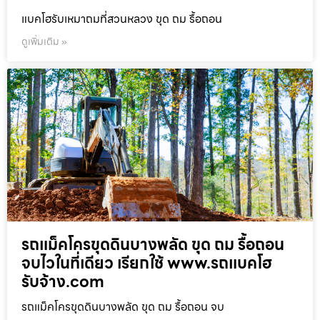
แบคโฮรับเหมาถมที่สวนหลวง ขุด ถม รื้อถอน
ดูเพิ่มเติม »
รถแม็คโครขุดดินบางพลัด ขุด ถม รื้อถอน
จบไวในที่เดียว เรียกใช้ www.รถแบคโฮ
รับจ้าง.com
รถแม็คโครขุดดินบางพลัด ขุด ถม รื้อถอน จบ