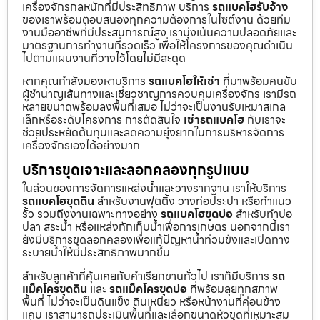
เครื่องจักรกลหนักที่มีประสิทธิภาพ บริการ
รถแบคโฮรับจ้าง
ของเราพร้อมตอบสนองทุกความต้องการในไซต์งาน ด้วยทีม
งานมืออาชีพที่มีประสบการณ์สูง เรามุ่งเน้นความปลอดภัยและ
มาตรฐานการทำงานที่รวดเร็ว เพื่อให้โครงการของคุณดำเนิน
ไปตามแผนงานที่วางไว้โดยไม่มีสะดุด
หากคุณกำลังมองหาบริการ
รถแบคโฮให้เช่า
ที่มาพร้อมคนขับ
ผู้ชำนาญเส้นทางและเชี่ยวชาญการควบคุมเครื่องจักร เรามีรถ
หลายขนาดพร้อมลงพื้นที่เสมอ ไม่ว่าจะเป็นงานรับเหมาสเกล
เล็กหรือระดับโครงการ การตัดสินใจ
เช่ารถแบคโฮ
กับเราจะ
ช่วยประหยัดต้นทุนและลดความยุ่งยากในการบริหารจัดการ
เครื่องจักรเองได้อย่างมาก
บริการขุดเจาะและลอกคลองทุกรูปแบบ
ในส่วนของการจัดการแหล่งน้ำและวางรากฐาน เราให้บริการ
รถแบคโฮขุดดิน
สำหรับงานฟุตติ้ง วางท่อประปา หรือทำแนว
รั้ว รวมถึงงานเฉพาะทางอย่าง
รถแบคโฮขุดบ่อ
สำหรับทำบ่อ
ปลา สระน้ำ หรือแหล่งกักเก็บน้ำเพื่อการเกษตร นอกจากนี้เรา
ยังมีบริการขุดลอกคลองเพื่อแก้ปัญหาน้ำท่วมขังและเปิดทาง
ระบายน้ำให้มีประสิทธิภาพมากขึ้น
สำหรับลูกค้าที่คุ้นเคยกับคำเรียกขานทั่วไป เราก็มีบริการ
รถ
แม็คโครขุดดิน
และ
รถแม็คโครขุดบ่อ
ที่พร้อมลุยทุกสภาพ
พื้นที่ ไม่ว่าจะเป็นดินแข็ง ดินเหนียว หรือหน้างานที่ค่อนข้าง
แคบ เราสามารถประเมินพื้นที่และเลือกขนาดหัวขุดที่เหมาะสม