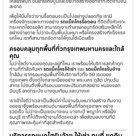
เคลียร์พื้นที่ ขนย้ายเศษปูนและขยะก่อสร้างออกจากไซต์งานจน
สะอาด
เพื่อให้มั่นใจว่างานรื้อถอนจะเป็นไปอย่างปลอดภัย เรามี
เครื่องจักรเฉพาะทางอย่าง
รถแม็คโครรื้อถอน
ที่ติดตั้งหัวเจาะ
กระแทกไฮดรอลิก สามารถเจาะทำลายคอนกรีตเสริมเหล็กได้
อย่างง่ายดาย ไม่ว่าจะเป็นพื้นปูนหนา หรือโครงสร้างที่แข็งแรง
แค่ไหน เราก็สามารถจัดการให้คุณได้เบ็ดเสร็จ
ครอบคลุมทุกพื้นที่ทั่วกรุงเทพมหานครและใกล้
คุณ
ไม่ว่าไซต์งานของคุณจะอยู่ที่ไหน เราพร้อมให้บริการลูกค้าทุก
ท่านที่กำลังค้นหา
รถแม็คโครให้เช่า
และ
รถแม็คโครรับจ้าง
ใกล้ฉัน เราครอบคลุมพื้นที่ให้บริการทั่วทั้ง 50 เขตของ
กรุงเทพฯ ตั้งแต่ใจกลางเมืองอย่าง พระนคร ดุสิต ปทุมวัน
สาทร ไปจนถึงพื้นที่รอบนอกและปริมณฑลอย่าง หนองจอก
มีนบุรี ลาดกระบัง บางขุนเทียน และบางแค
เราเข้าใจดีว่าเวลาเป็นสิ่งมีค่าในงานรับเหมาก่อสร้าง ทีมงาน
ของเราจึงพร้อมแสตนด์บายลงพื้นที่ทั่วกรุงเทพฯ อย่าง
รวดเร็ว ไม่ว่าจะเป็นเขตบางเขน บางกะปิ พญาไท หรือฝั่ง
ธนบุรี เราก็ไปถึงหน้างานได้ตรงเวลา เพื่อส่งมอบงานที่มี
คุณภาพและคุ้มค่าที่สุดสำหรับคุณ
บริการรถแบคโฮรับจ้าง ให้เช่า ถมที่ ขุดดิน