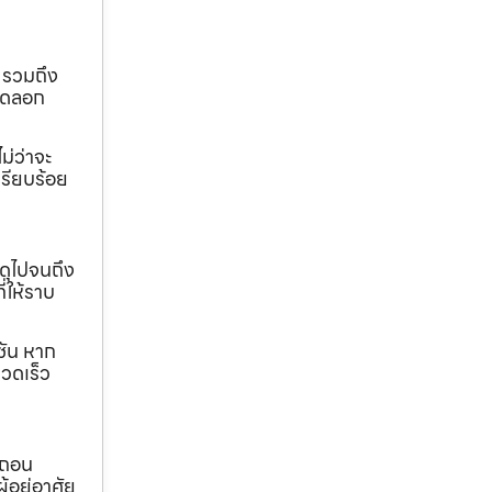
 รวมถึง
ขุดลอก
ม่ว่าจะ
เรียบร้อย
ดุไปจนถึง
ี่ให้ราบ
ชัน หาก
วดเร็ว
อถอน
้อยู่อาศัย