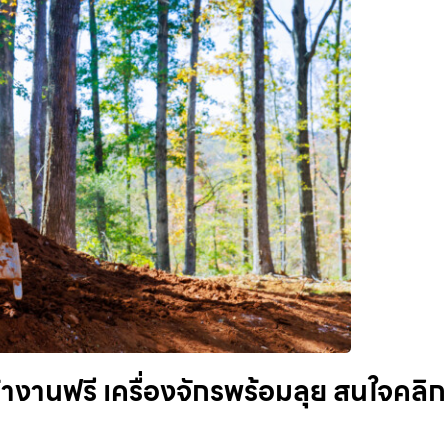
างานฟรี เครื่องจักรพร้อมลุย สนใจคลิก