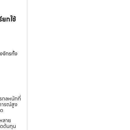
ียกใช้
จักรทั้ง
รกลหนักที่
การณ์สูง
ุด
ถหลาย
ดต้นทุน