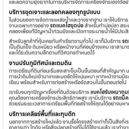
และลดความยุ่งยากในการบริหารจัดการเครื่องจักรเองได้อย
บริการขุดเจาะและลอกคลองทุกรูปแบบ
ในส่วนของการจัดการแหล่งน้ำและวางรากฐาน เราให้บริกา
งานเฉพาะทางอย่าง
รถแบคโฮขุดบ่อ
สำหรับทำบ่อปลา สระน้
คลองเพื่อแก้ปัญหาน้ำท่วมขังและเปิดทางระบายน้ำให้มีประส
สำหรับลูกค้าที่คุ้นเคยกับคำเรียกขานทั่วไป เราก็มีบริการ
รถ
เป็นดินแข็ง ดินเหนียว หรือหน้างานที่ค่อนข้างแคบ เราสามาร
และได้ระดับความลึกตามที่วิศวกรกำหนดไว้
งานปรับภูมิทัศน์และถมดิน
การเตรียมที่ดินก่อนเริ่มลงเสาเข็มเป็นขั้นตอนที่สำคัญมาก 
การนำดินใหม่เข้ามาเทและบดอัดให้แน่นหนา หากหน้างานมีระดั
เรียบ พร้อมสำหรับการก่อสร้างหรือจัดสวนในขั้นตอนต่อไป
เรารับจบทุกปัญหาเรื่องที่ดินด้วยบริการ
แบคโฮรับเหมาถมท
คุณต้องการเครื่องจักรประสิทธิภาพสูง เรามีบริการ
รถแม็ค
ช่วยร่นระยะเวลาการเตรียมพื้นที่ก่อสร้างให้คุณได้อย่างมห
บริการเคลียร์พื้นที่และทุบตึก
นอกจากการสร้างใหม่แล้ว งานรื้อโครงสร้างเก่าก็เป็นสิ่งที่
อาคารเก่า โกดัง หรือสิ่งปลูกสร้างที่ไม่ได้ใช้งานแล้ว เราทำ