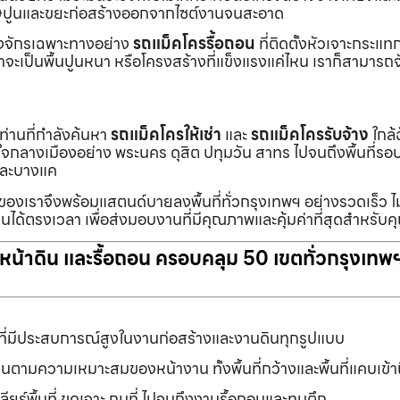
ายเศษปูนและขยะก่อสร้างออกจากไซต์งานจนสะอาด
ื่องจักรเฉพาะทางอย่าง
รถแม็คโครรื้อถอน
ที่ติดตั้งหัวเจาะกระแ
จะเป็นพื้นปูนหนา หรือโครงสร้างที่แข็งแรงแค่ไหน เราก็สามารถจ
กท่านที่กำลังค้นหา
รถแม็คโครให้เช่า
และ
รถแม็คโครรับจ้าง
ใกล้
แต่ใจกลางเมืองอย่าง พระนคร ดุสิต ปทุมวัน สาทร ไปจนถึงพื้นที่
และบางแค
นของเราจึงพร้อมแสตนด์บายลงพื้นที่ทั่วกรุงเทพฯ อย่างรวดเร็ว ไม
นได้ตรงเวลา เพื่อส่งมอบงานที่มีคุณภาพและคุ้มค่าที่สุดสำหรับค
ับหน้าดิน และรื้อถอน ครอบคลุม 50 เขตทั่วกรุงเทพ
ที่มีประสบการณ์สูงในงานก่อสร้างและงานดินทุกรูปแบบ
านตามความเหมาะสมของหน้างาน ทั้งพื้นที่กว้างและพื้นที่แคบเข้
ยร์พื้นที่ ขุดเจาะ ถมที่ ไปจนถึงงานรื้อถอนและทุบตึก