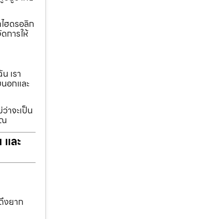
ทกไฮดรอลิก
ัดการให้
ฉัน เรา
รอบนอกและ
่ว่าจะเป็น
ุณ
ฯ และ
าถึงยาก