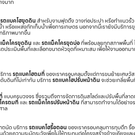
่างมาก
ร
รถแบคโฮขุดดิน
สำหรับงานฟุตติ้ง วางท่อประปา หรือทำแนวรั้ว
ำ หรือแหล่งกักเก็บน้ำเพื่อการเกษตร นอกจากนี้เรายังมีบริการ
ิทธิภาพมากขึ้น
แม็คโครขุดดิน
และ
รถแม็คโครขุดบ่อ
ที่พร้อมลุยทุกสภาพพื้นที่ ไ
ถประเมินพื้นที่และเลือกขนาดหัวขุดที่เหมาะสม เพื่อให้งานออกมา
บริการ
รถแบคโฮถมที่
ของเราครอบคลุมตั้งแต่การขนย้ายเศษวัส
บดินที่ไม่เท่ากัน บริการ
รถแบคโฮปรับหน้าดิน
จะช่วยเกลี่ยพื้นท
ี่
แบบครบวงจร ซึ่งรวมถึงการจัดการดินสไลด์และปรับพื้นที่ลาด
โครถมที่
และ
รถแม็คโครปรับหน้าดิน
ที่สามารถทำงานได้อย่างร
าศาล
เราถนัด บริการ
รถแบคโฮรื้อถอน
ของเราครอบคลุมการทุบตึก รื้
งานด้วยความระมัดระวังเพื่อไม่ให้กระทบต่อโครงสร้างข้างเคียงและผู