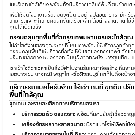
ในบริเวณใกล้เคียง พร้อมทั้งมีบริการเคลียร์พื้นที่ ขนย้
เพื่อให้มั่นใจว่างานรื้อถอนจะเป็นไปอย่างปลอดภัย เรามีเคร
สามารถเจาะทำลายคอนกรีตเสริมเหล็กได้อย่างง่ายดาย ไม่ว่า
คุณได้เบ็ดเสร็จ
ครอบคลุมทุกพื้นที่ทั่วกรุงเทพมหานครและใกล้คุณ
ไม่ว่าไซต์งานของคุณจะอยู่ที่ไหน เราพร้อมให้บริการลูกค้าทุ
ครอบคลุมพื้นที่ให้บริการทั่วทั้ง 50 เขตของกรุงเทพฯ ตั้ง
ปริมณฑลอย่าง หนองจอก มีนบุรี ลาดกระบัง บางขุนเทียน 
เราเข้าใจดีว่าเวลาเป็นสิ่งมีค่าในงานรับเหมาก่อสร้าง ทีมงา
เขตบางเขน บางกะปิ พญาไท หรือฝั่งธนบุรี เราก็ไปถึงหน้างา
บริการรถแบคโฮรับจ้าง ให้เช่า ถมที่ ขุดดิน ปร
พื้นที่ใกล้คุณ
จุดเด่นและรายละเอียดการบริการของเรา
บริการรวดเร็ว ตรงเวลา:
พร้อมทีมคนขับผู้เชี่ยวชาญ
เครื่องจักรหลากหลายขนาด:
มีรถแบคโฮให้เลือกใช้ง
บริการครบวงจรจบในที่เดียว:
ครอบคลุมตั้งแต่การเคลี