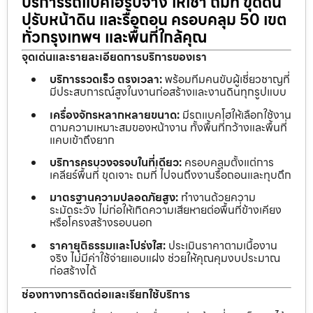
บริการรถแบคโฮรับจ้าง ให้เช่า ถมที่ ขุดดิน
ปรับหน้าดิน และรื้อถอน ครอบคลุม 50 เขต
ทั่วกรุงเทพฯ และพื้นที่ใกล้คุณ
จุดเด่นและรายละเอียดการบริการของเรา
บริการรวดเร็ว ตรงเวลา:
พร้อมทีมคนขับผู้เชี่ยวชาญที่
มีประสบการณ์สูงในงานก่อสร้างและงานดินทุกรูปแบบ
เครื่องจักรหลากหลายขนาด:
มีรถแบคโฮให้เลือกใช้งาน
ตามความเหมาะสมของหน้างาน ทั้งพื้นที่กว้างและพื้นที่
แคบเข้าถึงยาก
บริการครบวงจรจบในที่เดียว:
ครอบคลุมตั้งแต่การ
เคลียร์พื้นที่ ขุดเจาะ ถมที่ ไปจนถึงงานรื้อถอนและทุบตึก
มาตรฐานความปลอดภัยสูง:
ทำงานด้วยความ
ระมัดระวัง ไม่ก่อให้เกิดความเสียหายต่อพื้นที่ข้างเคียง
หรือโครงสร้างรอบนอก
ราคายุติธรรมและโปร่งใส:
ประเมินราคาตามเนื้องาน
จริง ไม่มีค่าใช้จ่ายแอบแฝง ช่วยให้คุณคุมงบประมาณ
ก่อสร้างได้
ช่องทางการติดต่อและเรียกใช้บริการ