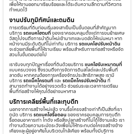
เพื่อให้งานออกมาเรียบร้อยและได้ระดับความลึกตามที่วิศวกร
กำหนดไว้
งานปรับภูมิทัศน์และถมดิน
การเตรียมที่ดินก่อนเริ่มลงเสาเข็มเป็นขั้นตอนที่สำคัญมาก
บริการ
รถแบคโฮถมที่
ของเราครอบคลุมตั้งแต่การขนย้ายเศษ
วัสดุไปจนถึงการนำดินใหม่เข้ามาเทและบดอัดให้แน่นหนา หาก
หน้างานมีระดับดินที่ไม่เท่ากัน บริการ
รถแบคโฮปรับหน้าดิน
จะช่วยเกลี่ยพื้นที่ให้ราบเรียบ พร้อมสำหรับการก่อสร้างหรือจัด
สวนในขั้นตอนต่อไป
เรารับจบทุกปัญหาเรื่องที่ดินด้วยบริการ
แบคโฮรับเหมาถมที่
แบบครบวงจร ซึ่งรวมถึงการจัดการดินสไลด์และปรับพื้นที่
ลาดชัน หากคุณต้องการเครื่องจักรประสิทธิภาพสูง เรามี
บริการ
รถแม็คโครถมที่
และ
รถแม็คโครปรับหน้าดิน
ที่
สามารถทำงานได้อย่างรวดเร็ว ช่วยร่นระยะเวลาการเตรียม
พื้นที่ก่อสร้างให้คุณได้อย่างมหาศาล
บริการเคลียร์พื้นที่และทุบตึก
นอกจากการสร้างใหม่แล้ว งานรื้อโครงสร้างเก่าก็เป็นสิ่งที่เรา
ถนัด บริการ
รถแบคโฮรื้อถอน
ของเราครอบคลุมการทุบตึก
รื้อถอนอาคารเก่า โกดัง หรือสิ่งปลูกสร้างที่ไม่ได้ใช้งานแล้ว เรา
ทำงานด้วยความระมัดระวังเพื่อไม่ให้กระทบต่อโครงสร้างข้าง
เคียงและผู้อยู่อาศัยในบริเวณใกล้เคียง พร้อมทั้งมีบริการ