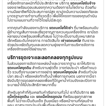
เครื่องจักรกลหนักที่มีประสิทธิภาพ บริการ
รถแบคโฮรับจ้าง
ของเราพร้อมตอบสนองทุกความต้องการในไซต์งาน ด้วยทีม
งานมืออาชีพที่มีประสบการณ์สูง เรามุ่งเน้นความปลอดภัยและ
มาตรฐานการทำงานที่รวดเร็ว เพื่อให้โครงการของคุณดำเนิน
ไปตามแผนงานที่วางไว้โดยไม่มีสะดุด
หากคุณกำลังมองหาบริการ
รถแบคโฮให้เช่า
ที่มาพร้อมคนขับ
ผู้ชำนาญเส้นทางและเชี่ยวชาญการควบคุมเครื่องจักร เรามีรถ
หลายขนาดพร้อมลงพื้นที่เสมอ ไม่ว่าจะเป็นงานรับเหมาสเกล
เล็กหรือระดับโครงการ การตัดสินใจ
เช่ารถแบคโฮ
กับเราจะ
ช่วยประหยัดต้นทุนและลดความยุ่งยากในการบริหารจัดการ
เครื่องจักรเองได้อย่างมาก
บริการขุดเจาะและลอกคลองทุกรูปแบบ
ในส่วนของการจัดการแหล่งน้ำและวางรากฐาน เราให้บริการ
รถแบคโฮขุดดิน
สำหรับงานฟุตติ้ง วางท่อประปา หรือทำแนว
รั้ว รวมถึงงานเฉพาะทางอย่าง
รถแบคโฮขุดบ่อ
สำหรับทำบ่อ
ปลา สระน้ำ หรือแหล่งกักเก็บน้ำเพื่อการเกษตร นอกจากนี้เรา
ยังมีบริการขุดลอกคลองเพื่อแก้ปัญหาน้ำท่วมขังและเปิดทาง
ระบายน้ำให้มีประสิทธิภาพมากขึ้น
สำหรับลูกค้าที่คุ้นเคยกับคำเรียกขานทั่วไป เราก็มีบริการ
รถ
แม็คโครขุดดิน
และ
รถแม็คโครขุดบ่อ
ที่พร้อมลุยทุกสภาพ
พื้นที่ ไม่ว่าจะเป็นดินแข็ง ดินเหนียว หรือหน้างานที่ค่อนข้าง
แคบ เราสามารถประเมินพื้นที่และเลือกขนาดหัวขุดที่เหมาะสม