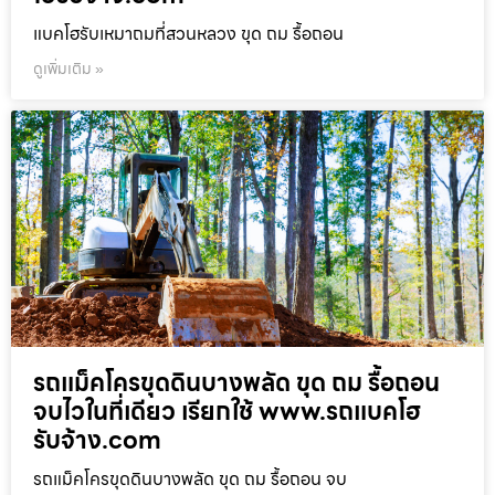
แบคโฮรับเหมาถมที่สวนหลวง ขุด ถม รื้อถอน
ดูเพิ่มเติม »
รถแม็คโครขุดดินบางพลัด ขุด ถม รื้อถอน
จบไวในที่เดียว เรียกใช้ www.รถแบคโฮ
รับจ้าง.com
รถแม็คโครขุดดินบางพลัด ขุด ถม รื้อถอน จบ