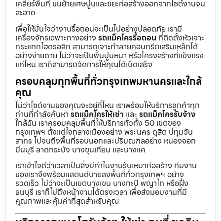
เคลียร์พื้นที่ ขนย้ายเศษปูนและขยะก่อสร้างออกจากไซต์งานจน
สะอาด
เพื่อให้มั่นใจว่างานรื้อถอนจะเป็นไปอย่างปลอดภัย เรามี
เครื่องจักรเฉพาะทางอย่าง
รถแม็คโครรื้อถอน
ที่ติดตั้งหัวเจาะ
กระแทกไฮดรอลิก สามารถเจาะทำลายคอนกรีตเสริมเหล็กได้
อย่างง่ายดาย ไม่ว่าจะเป็นพื้นปูนหนา หรือโครงสร้างที่แข็งแรง
แค่ไหน เราก็สามารถจัดการให้คุณได้เบ็ดเสร็จ
ครอบคลุมทุกพื้นที่ทั่วกรุงเทพมหานครและใกล้
คุณ
ไม่ว่าไซต์งานของคุณจะอยู่ที่ไหน เราพร้อมให้บริการลูกค้าทุก
ท่านที่กำลังค้นหา
รถแม็คโครให้เช่า
และ
รถแม็คโครรับจ้าง
ใกล้ฉัน เราครอบคลุมพื้นที่ให้บริการทั่วทั้ง 50 เขตของ
กรุงเทพฯ ตั้งแต่ใจกลางเมืองอย่าง พระนคร ดุสิต ปทุมวัน
สาทร ไปจนถึงพื้นที่รอบนอกและปริมณฑลอย่าง หนองจอก
มีนบุรี ลาดกระบัง บางขุนเทียน และบางแค
เราเข้าใจดีว่าเวลาเป็นสิ่งมีค่าในงานรับเหมาก่อสร้าง ทีมงาน
ของเราจึงพร้อมแสตนด์บายลงพื้นที่ทั่วกรุงเทพฯ อย่าง
รวดเร็ว ไม่ว่าจะเป็นเขตบางเขน บางกะปิ พญาไท หรือฝั่ง
ธนบุรี เราก็ไปถึงหน้างานได้ตรงเวลา เพื่อส่งมอบงานที่มี
คุณภาพและคุ้มค่าที่สุดสำหรับคุณ