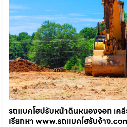
รถแบคโฮปรับหน้าดินหนองจอก เคลียร
เรียกหา www.รถแบคโฮรับจ้าง.co