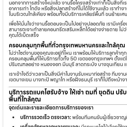
นอกจากการสร้างใหม่แล้ว งานรื้อโครงสร้างเก่าก็เป็นสิ่งที่
อาคารเก่า โกดัง หรือสิ่งปลูกสร้างที่ไม่ได้ใช้งานแล้ว เราทำ
ในบริเวณใกล้เคียง พร้อมทั้งมีบริการเคลียร์พื้นที่ ขนย้
เพื่อให้มั่นใจว่างานรื้อถอนจะเป็นไปอย่างปลอดภัย เรามีเคร
สามารถเจาะทำลายคอนกรีตเสริมเหล็กได้อย่างง่ายดาย ไม่ว่า
คุณได้เบ็ดเสร็จ
ครอบคลุมทุกพื้นที่ทั่วกรุงเทพมหานครและใกล้คุณ
ไม่ว่าไซต์งานของคุณจะอยู่ที่ไหน เราพร้อมให้บริการลูกค้าทุ
ครอบคลุมพื้นที่ให้บริการทั่วทั้ง 50 เขตของกรุงเทพฯ ตั้ง
ปริมณฑลอย่าง หนองจอก มีนบุรี ลาดกระบัง บางขุนเทียน 
เราเข้าใจดีว่าเวลาเป็นสิ่งมีค่าในงานรับเหมาก่อสร้าง ทีมงา
เขตบางเขน บางกะปิ พญาไท หรือฝั่งธนบุรี เราก็ไปถึงหน้างา
บริการรถแบคโฮรับจ้าง ให้เช่า ถมที่ ขุดดิน ปร
พื้นที่ใกล้คุณ
จุดเด่นและรายละเอียดการบริการของเรา
บริการรวดเร็ว ตรงเวลา:
พร้อมทีมคนขับผู้เชี่ยวชาญ
เครื่องจักรหลากหลายขนาด:
มีรถแบคโฮให้เลือกใช้ง