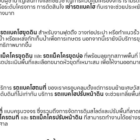
ับผู้ชำนาญเส้นทางและเชี่ยวชาญการควบคุมเครื่องจักร เรามีร
หรือระดับโครงการ การตัดสินใจ
เช่ารถแบคโฮ
กับเราจะช่วยประหยั
่างมาก
ร
รถแบคโฮขุดดิน
สำหรับงานฟุตติ้ง วางท่อประปา หรือทำแนวรั้ว
ำ หรือแหล่งกักเก็บน้ำเพื่อการเกษตร นอกจากนี้เรายังมีบริการ
ิทธิภาพมากขึ้น
แม็คโครขุดดิน
และ
รถแม็คโครขุดบ่อ
ที่พร้อมลุยทุกสภาพพื้นที่ ไ
ถประเมินพื้นที่และเลือกขนาดหัวขุดที่เหมาะสม เพื่อให้งานออกมา
บริการ
รถแบคโฮถมที่
ของเราครอบคลุมตั้งแต่การขนย้ายเศษวัส
บดินที่ไม่เท่ากัน บริการ
รถแบคโฮปรับหน้าดิน
จะช่วยเกลี่ยพื้นท
ี่
แบบครบวงจร ซึ่งรวมถึงการจัดการดินสไลด์และปรับพื้นที่ลาด
โครถมที่
และ
รถแม็คโครปรับหน้าดิน
ที่สามารถทำงานได้อย่างร
าศาล