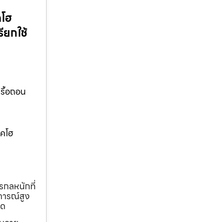
คโฮ
ียกใช้
รื้อถอน
บคโฮ
รกลหนักที่
การณ์สูง
ุด