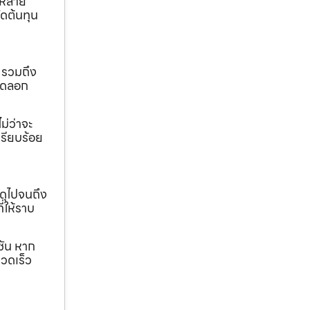
ถหลาย
ดต้นทุน
 รวมถึง
ขุดลอก
ม่ว่าจะ
เรียบร้อย
ดุไปจนถึง
ี่ให้ราบ
ชัน หาก
วดเร็ว