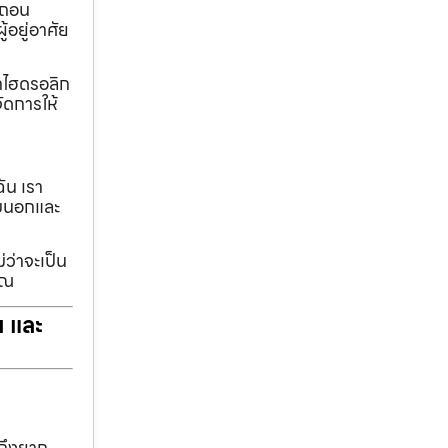
อถอน
้อยู่อาศัย
ทกไฮดรอลิก
ัดการให้
ฉัน เรา
รอบนอกและ
่ว่าจะเป็น
ุณ
ฯ และ
าถึงยาก