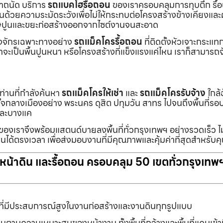
เราถนัด บริการ
รถแบคโฮรื้อถอน
ของเราครอบคลุมการทุบตึก รื้
งานด้วยความระมัดระวังเพื่อไม่ให้กระทบต่อโครงสร้างข้างเคียงและผู
ายเศษปูนและขยะก่อสร้างออกจากไซต์งานจนสะอาด
ื่องจักรเฉพาะทางอย่าง
รถแม็คโครรื้อถอน
ที่ติดตั้งหัวเจาะกระแ
จะเป็นพื้นปูนหนา หรือโครงสร้างที่แข็งแรงแค่ไหน เราก็สามารถจ
กท่านที่กำลังค้นหา
รถแม็คโครให้เช่า
และ
รถแม็คโครรับจ้าง
ใกล้
แต่ใจกลางเมืองอย่าง พระนคร ดุสิต ปทุมวัน สาทร ไปจนถึงพื้นที่
และบางแค
นของเราจึงพร้อมแสตนด์บายลงพื้นที่ทั่วกรุงเทพฯ อย่างรวดเร็ว ไม
นได้ตรงเวลา เพื่อส่งมอบงานที่มีคุณภาพและคุ้มค่าที่สุดสำหรับค
ับหน้าดิน และรื้อถอน ครอบคลุม 50 เขตทั่วกรุงเทพ
ที่มีประสบการณ์สูงในงานก่อสร้างและงานดินทุกรูปแบบ
านตามความเหมาะสมของหน้างาน ทั้งพื้นที่กว้างและพื้นที่แคบเข้