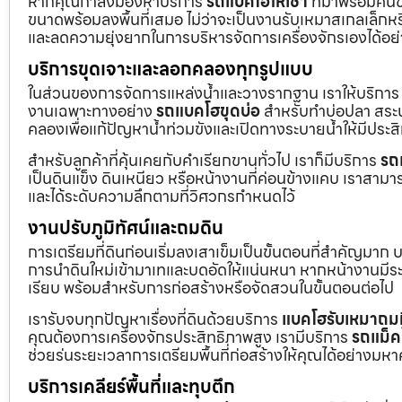
หากคุณกำลังมองหาบริการ
รถแบคโฮให้เช่า
ที่มาพร้อมคนข
ขนาดพร้อมลงพื้นที่เสมอ ไม่ว่าจะเป็นงานรับเหมาสเกลเล็ก
และลดความยุ่งยากในการบริหารจัดการเครื่องจักรเองได้อย
บริการขุดเจาะและลอกคลองทุกรูปแบบ
ในส่วนของการจัดการแหล่งน้ำและวางรากฐาน เราให้บริกา
งานเฉพาะทางอย่าง
รถแบคโฮขุดบ่อ
สำหรับทำบ่อปลา สระน้
คลองเพื่อแก้ปัญหาน้ำท่วมขังและเปิดทางระบายน้ำให้มีประส
สำหรับลูกค้าที่คุ้นเคยกับคำเรียกขานทั่วไป เราก็มีบริการ
รถ
เป็นดินแข็ง ดินเหนียว หรือหน้างานที่ค่อนข้างแคบ เราสามาร
และได้ระดับความลึกตามที่วิศวกรกำหนดไว้
งานปรับภูมิทัศน์และถมดิน
การเตรียมที่ดินก่อนเริ่มลงเสาเข็มเป็นขั้นตอนที่สำคัญมาก 
การนำดินใหม่เข้ามาเทและบดอัดให้แน่นหนา หากหน้างานมีระดั
เรียบ พร้อมสำหรับการก่อสร้างหรือจัดสวนในขั้นตอนต่อไป
เรารับจบทุกปัญหาเรื่องที่ดินด้วยบริการ
แบคโฮรับเหมาถมท
คุณต้องการเครื่องจักรประสิทธิภาพสูง เรามีบริการ
รถแม็ค
ช่วยร่นระยะเวลาการเตรียมพื้นที่ก่อสร้างให้คุณได้อย่างมห
บริการเคลียร์พื้นที่และทุบตึก