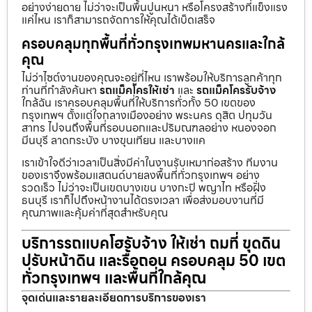
อย่างง่ายดาย ไม่ว่าจะเป็นพื้นปูนหนา หรือโครงสร้างที่แข็งแรง
แค่ไหน เราก็สามารถจัดการให้คุณได้เบ็ดเสร็จ
ครอบคลุมทุกพื้นที่ทั่วกรุงเทพมหานครและใกล้
คุณ
ไม่ว่าไซต์งานของคุณจะอยู่ที่ไหน เราพร้อมให้บริการลูกค้าทุก
ท่านที่กำลังค้นหา
รถแม็คโครให้เช่า
และ
รถแม็คโครรับจ้าง
ใกล้ฉัน เราครอบคลุมพื้นที่ให้บริการทั่วทั้ง 50 เขตของ
กรุงเทพฯ ตั้งแต่ใจกลางเมืองอย่าง พระนคร ดุสิต ปทุมวัน
สาทร ไปจนถึงพื้นที่รอบนอกและปริมณฑลอย่าง หนองจอก
มีนบุรี ลาดกระบัง บางขุนเทียน และบางแค
เราเข้าใจดีว่าเวลาเป็นสิ่งมีค่าในงานรับเหมาก่อสร้าง ทีมงาน
ของเราจึงพร้อมแสตนด์บายลงพื้นที่ทั่วกรุงเทพฯ อย่าง
รวดเร็ว ไม่ว่าจะเป็นเขตบางเขน บางกะปิ พญาไท หรือฝั่ง
ธนบุรี เราก็ไปถึงหน้างานได้ตรงเวลา เพื่อส่งมอบงานที่มี
คุณภาพและคุ้มค่าที่สุดสำหรับคุณ
บริการรถแบคโฮรับจ้าง ให้เช่า ถมที่ ขุดดิน
ปรับหน้าดิน และรื้อถอน ครอบคลุม 50 เขต
ทั่วกรุงเทพฯ และพื้นที่ใกล้คุณ
จุดเด่นและรายละเอียดการบริการของเรา