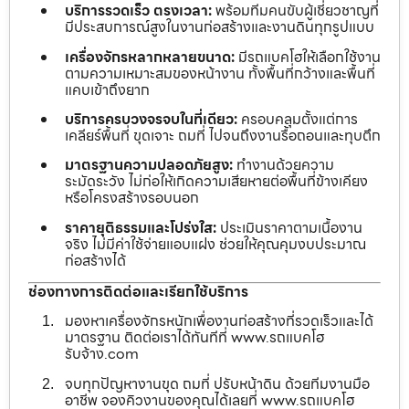
บริการรวดเร็ว ตรงเวลา:
พร้อมทีมคนขับผู้เชี่ยวชาญที่
มีประสบการณ์สูงในงานก่อสร้างและงานดินทุกรูปแบบ
เครื่องจักรหลากหลายขนาด:
มีรถแบคโฮให้เลือกใช้งาน
ตามความเหมาะสมของหน้างาน ทั้งพื้นที่กว้างและพื้นที่
แคบเข้าถึงยาก
บริการครบวงจรจบในที่เดียว:
ครอบคลุมตั้งแต่การ
เคลียร์พื้นที่ ขุดเจาะ ถมที่ ไปจนถึงงานรื้อถอนและทุบตึก
มาตรฐานความปลอดภัยสูง:
ทำงานด้วยความ
ระมัดระวัง ไม่ก่อให้เกิดความเสียหายต่อพื้นที่ข้างเคียง
หรือโครงสร้างรอบนอก
ราคายุติธรรมและโปร่งใส:
ประเมินราคาตามเนื้องาน
จริง ไม่มีค่าใช้จ่ายแอบแฝง ช่วยให้คุณคุมงบประมาณ
ก่อสร้างได้
ช่องทางการติดต่อและเรียกใช้บริการ
มองหาเครื่องจักรหนักเพื่องานก่อสร้างที่รวดเร็วและได้
มาตรฐาน ติดต่อเราได้ทันทีที่ www.รถแบคโฮ
รับจ้าง.com
จบทุกปัญหางานขุด ถมที่ ปรับหน้าดิน ด้วยทีมงานมือ
อาชีพ จองคิวงานของคุณได้เลยที่ www.รถแบคโฮ