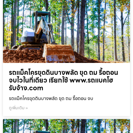
รถแม็คโครขุดดินบางพลัด ขุด ถม รื้อถอน
จบไวในที่เดียว เรียกใช้ www.รถแบคโฮ
รับจ้าง.com
รถแม็คโครขุดดินบางพลัด ขุด ถม รื้อถอน จบ
ดูเพิ่มเติม »