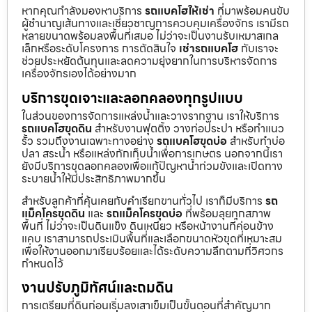
หากคุณกำลังมองหาบริการ
รถแบคโฮให้เช่า
ที่มาพร้อมคนขับ
ผู้ชำนาญเส้นทางและเชี่ยวชาญการควบคุมเครื่องจักร เรามีรถ
หลายขนาดพร้อมลงพื้นที่เสมอ ไม่ว่าจะเป็นงานรับเหมาสเกล
เล็กหรือระดับโครงการ การตัดสินใจ
เช่ารถแบคโฮ
กับเราจะ
ช่วยประหยัดต้นทุนและลดความยุ่งยากในการบริหารจัดการ
เครื่องจักรเองได้อย่างมาก
บริการขุดเจาะและลอกคลองทุกรูปแบบ
ในส่วนของการจัดการแหล่งน้ำและวางรากฐาน เราให้บริการ
รถแบคโฮขุดดิน
สำหรับงานฟุตติ้ง วางท่อประปา หรือทำแนว
รั้ว รวมถึงงานเฉพาะทางอย่าง
รถแบคโฮขุดบ่อ
สำหรับทำบ่อ
ปลา สระน้ำ หรือแหล่งกักเก็บน้ำเพื่อการเกษตร นอกจากนี้เรา
ยังมีบริการขุดลอกคลองเพื่อแก้ปัญหาน้ำท่วมขังและเปิดทาง
ระบายน้ำให้มีประสิทธิภาพมากขึ้น
สำหรับลูกค้าที่คุ้นเคยกับคำเรียกขานทั่วไป เราก็มีบริการ
รถ
แม็คโครขุดดิน
และ
รถแม็คโครขุดบ่อ
ที่พร้อมลุยทุกสภาพ
พื้นที่ ไม่ว่าจะเป็นดินแข็ง ดินเหนียว หรือหน้างานที่ค่อนข้าง
แคบ เราสามารถประเมินพื้นที่และเลือกขนาดหัวขุดที่เหมาะสม
เพื่อให้งานออกมาเรียบร้อยและได้ระดับความลึกตามที่วิศวกร
กำหนดไว้
งานปรับภูมิทัศน์และถมดิน
การเตรียมที่ดินก่อนเริ่มลงเสาเข็มเป็นขั้นตอนที่สำคัญมาก