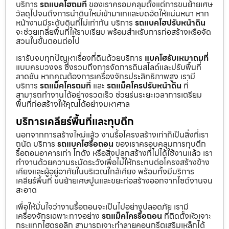
บริการ
รถแบคโฮถมที่
ของเราครอบคลุมตั้งแต่การขนย้ายเศษ
วัสดุไปจนถึงการนำดินใหม่เข้ามาเทและบดอัดให้แน่นหนา หาก
หน้างานมีระดับดินที่ไม่เท่ากัน บริการ
รถแบคโฮปรับหน้าดิน
จะช่วยเกลี่ยพื้นที่ให้ราบเรียบ พร้อมสำหรับการก่อสร้างหรือจัด
สวนในขั้นตอนต่อไป
เรารับจบทุกปัญหาเรื่องที่ดินด้วยบริการ
แบคโฮรับเหมาถมที่
แบบครบวงจร ซึ่งรวมถึงการจัดการดินสไลด์และปรับพื้นที่
ลาดชัน หากคุณต้องการเครื่องจักรประสิทธิภาพสูง เรามี
บริการ
รถแม็คโครถมที่
และ
รถแม็คโครปรับหน้าดิน
ที่
สามารถทำงานได้อย่างรวดเร็ว ช่วยร่นระยะเวลาการเตรียม
พื้นที่ก่อสร้างให้คุณได้อย่างมหาศาล
บริการเคลียร์พื้นที่และทุบตึก
นอกจากการสร้างใหม่แล้ว งานรื้อโครงสร้างเก่าก็เป็นสิ่งที่เรา
ถนัด บริการ
รถแบคโฮรื้อถอน
ของเราครอบคลุมการทุบตึก
รื้อถอนอาคารเก่า โกดัง หรือสิ่งปลูกสร้างที่ไม่ได้ใช้งานแล้ว เรา
ทำงานด้วยความระมัดระวังเพื่อไม่ให้กระทบต่อโครงสร้างข้าง
เคียงและผู้อยู่อาศัยในบริเวณใกล้เคียง พร้อมทั้งมีบริการ
เคลียร์พื้นที่ ขนย้ายเศษปูนและขยะก่อสร้างออกจากไซต์งานจน
สะอาด
เพื่อให้มั่นใจว่างานรื้อถอนจะเป็นไปอย่างปลอดภัย เรามี
เครื่องจักรเฉพาะทางอย่าง
รถแม็คโครรื้อถอน
ที่ติดตั้งหัวเจาะ
กระแทกไฮดรอลิก สามารถเจาะทำลายคอนกรีตเสริมเหล็กได้