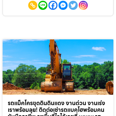
รถแม็คโครขุดดินดินแดง งานด่วน งานเร่ง
เราพร้อมลุย! ติดต่อเช่ารถแบคโฮพร้อมคน