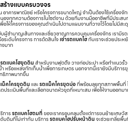
่อสร้างแบบครบวงจร
้าน อาคารพาณิชย์ หรือโครงการขนาดใหญ่ จำเป็นต้องใช้เครื่องจัก
องทุกความต้องการในไซต์งาน ด้วยทีมงานมืออาชีพที่มีประสบ
พื่อให้โครงการของคุณดำเนินไปตามแผนงานที่วางไว้โดยไม่มีสะด
ับผู้ชำนาญเส้นทางและเชี่ยวชาญการควบคุมเครื่องจักร เรามีร
หรือระดับโครงการ การตัดสินใจ
เช่ารถแบคโฮ
กับเราจะช่วยประหยั
่างมาก
ร
รถแบคโฮขุดดิน
สำหรับงานฟุตติ้ง วางท่อประปา หรือทำแนวรั้ว
ำ หรือแหล่งกักเก็บน้ำเพื่อการเกษตร นอกจากนี้เรายังมีบริการ
ิทธิภาพมากขึ้น
แม็คโครขุดดิน
และ
รถแม็คโครขุดบ่อ
ที่พร้อมลุยทุกสภาพพื้นที่ ไ
ถประเมินพื้นที่และเลือกขนาดหัวขุดที่เหมาะสม เพื่อให้งานออกมา
บริการ
รถแบคโฮถมที่
ของเราครอบคลุมตั้งแต่การขนย้ายเศษวัส
บดินที่ไม่เท่ากัน บริการ
รถแบคโฮปรับหน้าดิน
จะช่วยเกลี่ยพื้นท