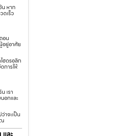
ชัน หาก
วดเร็ว
อถอน
้อยู่อาศัย
ทกไฮดรอลิก
ัดการให้
ฉัน เรา
รอบนอกและ
่ว่าจะเป็น
ุณ
ฯ และ