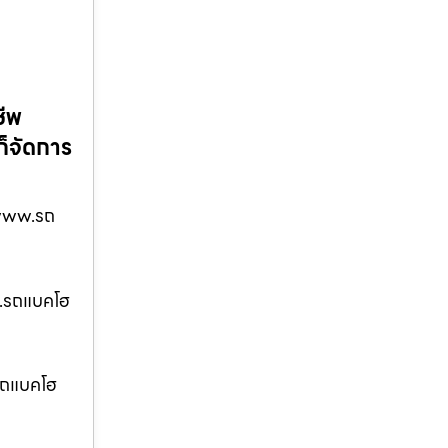
ชีพ
ก็จัดการ
่ www.รถ
ww.รถแบคโฮ
.รถแบคโฮ