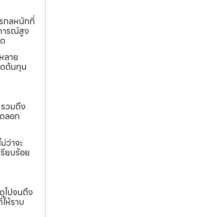
รกลหนักที่
การณ์สูง
ุด
ถหลาย
ดต้นทุน
 รวมถึง
ขุดลอก
ม่ว่าจะ
เรียบร้อย
ดุไปจนถึง
ี่ให้ราบ