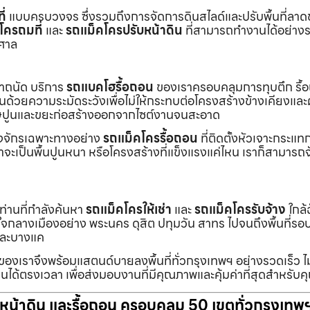
ี่
แบบครบวงจร ซึ่งรวมถึงการจัดการดินสไลด์และปรับพื้นที่ลาด
โครถมที่
และ
รถแม็คโครปรับหน้าดิน
ที่สามารถทำงานได้อย่างร
าศาล
เราถนัด บริการ
รถแบคโฮรื้อถอน
ของเราครอบคลุมการทุบตึก รื้
งานด้วยความระมัดระวังเพื่อไม่ให้กระทบต่อโครงสร้างข้างเคียงและผู
ายเศษปูนและขยะก่อสร้างออกจากไซต์งานจนสะอาด
ื่องจักรเฉพาะทางอย่าง
รถแม็คโครรื้อถอน
ที่ติดตั้งหัวเจาะกระแ
จะเป็นพื้นปูนหนา หรือโครงสร้างที่แข็งแรงแค่ไหน เราก็สามารถจ
กท่านที่กำลังค้นหา
รถแม็คโครให้เช่า
และ
รถแม็คโครรับจ้าง
ใกล้
แต่ใจกลางเมืองอย่าง พระนคร ดุสิต ปทุมวัน สาทร ไปจนถึงพื้นที่
และบางแค
นของเราจึงพร้อมแสตนด์บายลงพื้นที่ทั่วกรุงเทพฯ อย่างรวดเร็ว ไม
นได้ตรงเวลา เพื่อส่งมอบงานที่มีคุณภาพและคุ้มค่าที่สุดสำหรับค
ับหน้าดิน และรื้อถอน ครอบคลุม 50 เขตทั่วกรุงเทพ