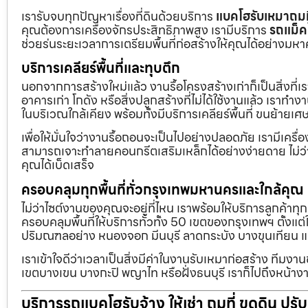
เรารับจบทุกปัญหาเรื่องที่ดินด้วยบริการ
แบคโฮรับเหมาถมท
คุณต้องการเครื่องจักรประสิทธิภาพสูง เรามีบริการ
รถแม็ค
ช่วยร่นระยะเวลาการเตรียมพื้นที่ก่อสร้างให้คุณได้อย่างมห
บริการเคลียร์พื้นที่และทุบตึก
นอกจากการสร้างใหม่แล้ว งานรื้อโครงสร้างเก่าก็เป็นสิ่งที่
อาคารเก่า โกดัง หรือสิ่งปลูกสร้างที่ไม่ได้ใช้งานแล้ว เราทำ
ในบริเวณใกล้เคียง พร้อมทั้งมีบริการเคลียร์พื้นที่ ขนย้
เพื่อให้มั่นใจว่างานรื้อถอนจะเป็นไปอย่างปลอดภัย เรามีเคร
สามารถเจาะทำลายคอนกรีตเสริมเหล็กได้อย่างง่ายดาย ไม่ว่า
คุณได้เบ็ดเสร็จ
ครอบคลุมทุกพื้นที่ทั่วกรุงเทพมหานครและใกล้คุณ
ไม่ว่าไซต์งานของคุณจะอยู่ที่ไหน เราพร้อมให้บริการลูกค้าทุ
ครอบคลุมพื้นที่ให้บริการทั่วทั้ง 50 เขตของกรุงเทพฯ ตั้ง
ปริมณฑลอย่าง หนองจอก มีนบุรี ลาดกระบัง บางขุนเทียน 
เราเข้าใจดีว่าเวลาเป็นสิ่งมีค่าในงานรับเหมาก่อสร้าง ทีมงา
เขตบางเขน บางกะปิ พญาไท หรือฝั่งธนบุรี เราก็ไปถึงหน้างา
บริการรถแบคโฮรับจ้าง ให้เช่า ถมที่ ขุดดิน ปร