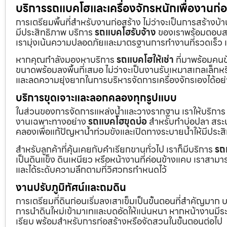
บริการรถแบคโฮและเครื่องจักรหนักเพื่องานก
การเตรียมพื้นที่สำหรับงานก่อสร้าง ไม่ว่าจะเป็นการสร้างบ
มีประสิทธิภาพ บริการ
รถแบคโฮรับจ้าง
ของเราพร้อมตอบสน
เรามุ่งเน้นความปลอดภัยและมาตรฐานการทำงานที่รวดเร็ว เ
หากคุณกำลังมองหาบริการ
รถแบคโฮให้เช่า
ที่มาพร้อมคนข
ขนาดพร้อมลงพื้นที่เสมอ ไม่ว่าจะเป็นงานรับเหมาสเกลเล็ก
และลดความยุ่งยากในการบริหารจัดการเครื่องจักรเองได้อย
บริการขุดเจาะและลอกคลองทุกรูปแบบ
ในส่วนของการจัดการแหล่งน้ำและวางรากฐาน เราให้บริกา
งานเฉพาะทางอย่าง
รถแบคโฮขุดบ่อ
สำหรับทำบ่อปลา สระน้
คลองเพื่อแก้ปัญหาน้ำท่วมขังและเปิดทางระบายน้ำให้มีประส
สำหรับลูกค้าที่คุ้นเคยกับคำเรียกขานทั่วไป เราก็มีบริการ
รถ
เป็นดินแข็ง ดินเหนียว หรือหน้างานที่ค่อนข้างแคบ เราสามาร
และได้ระดับความลึกตามที่วิศวกรกำหนดไว้
งานปรับภูมิทัศน์และถมดิน
การเตรียมที่ดินก่อนเริ่มลงเสาเข็มเป็นขั้นตอนที่สำคัญมาก 
การนำดินใหม่เข้ามาเทและบดอัดให้แน่นหนา หากหน้างานมีระดั
เรียบ พร้อมสำหรับการก่อสร้างหรือจัดสวนในขั้นตอนต่อไป