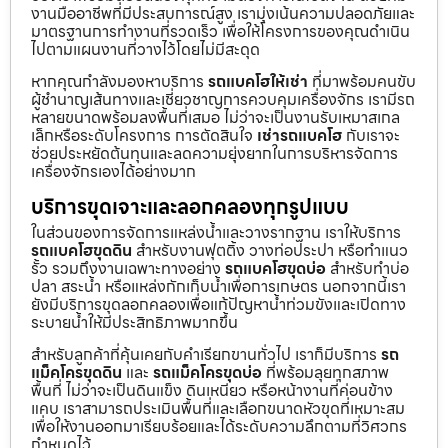
งานมืออาชีพที่มีประสบการณ์สูง เรามุ่งเน้นความปลอดภัยและ
มาตรฐานการทำงานที่รวดเร็ว เพื่อให้โครงการของคุณดำเนิน
ไปตามแผนงานที่วางไว้โดยไม่มีสะดุด
หากคุณกำลังมองหาบริการ
รถแบคโฮให้เช่า
ที่มาพร้อมคนขับ
ผู้ชำนาญเส้นทางและเชี่ยวชาญการควบคุมเครื่องจักร เรามีรถ
หลายขนาดพร้อมลงพื้นที่เสมอ ไม่ว่าจะเป็นงานรับเหมาสเกล
เล็กหรือระดับโครงการ การตัดสินใจ
เช่ารถแบคโฮ
กับเราจะ
ช่วยประหยัดต้นทุนและลดความยุ่งยากในการบริหารจัดการ
เครื่องจักรเองได้อย่างมาก
บริการขุดเจาะและลอกคลองทุกรูปแบบ
ในส่วนของการจัดการแหล่งน้ำและวางรากฐาน เราให้บริการ
รถแบคโฮขุดดิน
สำหรับงานฟุตติ้ง วางท่อประปา หรือทำแนว
รั้ว รวมถึงงานเฉพาะทางอย่าง
รถแบคโฮขุดบ่อ
สำหรับทำบ่อ
ปลา สระน้ำ หรือแหล่งกักเก็บน้ำเพื่อการเกษตร นอกจากนี้เรา
ยังมีบริการขุดลอกคลองเพื่อแก้ปัญหาน้ำท่วมขังและเปิดทาง
ระบายน้ำให้มีประสิทธิภาพมากขึ้น
สำหรับลูกค้าที่คุ้นเคยกับคำเรียกขานทั่วไป เราก็มีบริการ
รถ
แม็คโครขุดดิน
และ
รถแม็คโครขุดบ่อ
ที่พร้อมลุยทุกสภาพ
พื้นที่ ไม่ว่าจะเป็นดินแข็ง ดินเหนียว หรือหน้างานที่ค่อนข้าง
แคบ เราสามารถประเมินพื้นที่และเลือกขนาดหัวขุดที่เหมาะสม
เพื่อให้งานออกมาเรียบร้อยและได้ระดับความลึกตามที่วิศวกร
กำหนดไว้