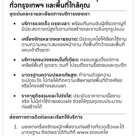
ทั่วกรุงเทพฯ และพื้นที่ใกล้คุณ
จุดเด่นและรายละเอียดการบริการของเรา
บริการรวดเร็ว ตรงเวลา:
พร้อมทีมคนขับผู้เชี่ยวชาญที่
มีประสบการณ์สูงในงานก่อสร้างและงานดินทุกรูปแบบ
เครื่องจักรหลากหลายขนาด:
มีรถแบคโฮให้เลือกใช้งาน
ตามความเหมาะสมของหน้างาน ทั้งพื้นที่กว้างและพื้นที่
แคบเข้าถึงยาก
บริการครบวงจรจบในที่เดียว:
ครอบคลุมตั้งแต่การ
เคลียร์พื้นที่ ขุดเจาะ ถมที่ ไปจนถึงงานรื้อถอนและทุบตึก
มาตรฐานความปลอดภัยสูง:
ทำงานด้วยความ
ระมัดระวัง ไม่ก่อให้เกิดความเสียหายต่อพื้นที่ข้างเคียง
หรือโครงสร้างรอบนอก
ราคายุติธรรมและโปร่งใส:
ประเมินราคาตามเนื้องาน
จริง ไม่มีค่าใช้จ่ายแอบแฝง ช่วยให้คุณคุมงบประมาณ
ก่อสร้างได้
ช่องทางการติดต่อและเรียกใช้บริการ
มองหาเครื่องจักรหนักเพื่องานก่อสร้างที่รวดเร็วและได้
มาตรฐาน ติดต่อเราได้ทันทีที่ www.รถแบคโฮ