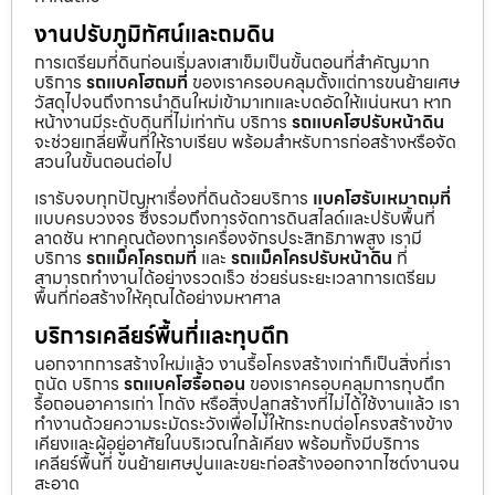
งานปรับภูมิทัศน์และถมดิน
การเตรียมที่ดินก่อนเริ่มลงเสาเข็มเป็นขั้นตอนที่สำคัญมาก
บริการ
รถแบคโฮถมที่
ของเราครอบคลุมตั้งแต่การขนย้ายเศษ
วัสดุไปจนถึงการนำดินใหม่เข้ามาเทและบดอัดให้แน่นหนา หาก
หน้างานมีระดับดินที่ไม่เท่ากัน บริการ
รถแบคโฮปรับหน้าดิน
จะช่วยเกลี่ยพื้นที่ให้ราบเรียบ พร้อมสำหรับการก่อสร้างหรือจัด
สวนในขั้นตอนต่อไป
เรารับจบทุกปัญหาเรื่องที่ดินด้วยบริการ
แบคโฮรับเหมาถมที่
แบบครบวงจร ซึ่งรวมถึงการจัดการดินสไลด์และปรับพื้นที่
ลาดชัน หากคุณต้องการเครื่องจักรประสิทธิภาพสูง เรามี
บริการ
รถแม็คโครถมที่
และ
รถแม็คโครปรับหน้าดิน
ที่
สามารถทำงานได้อย่างรวดเร็ว ช่วยร่นระยะเวลาการเตรียม
พื้นที่ก่อสร้างให้คุณได้อย่างมหาศาล
บริการเคลียร์พื้นที่และทุบตึก
นอกจากการสร้างใหม่แล้ว งานรื้อโครงสร้างเก่าก็เป็นสิ่งที่เรา
ถนัด บริการ
รถแบคโฮรื้อถอน
ของเราครอบคลุมการทุบตึก
รื้อถอนอาคารเก่า โกดัง หรือสิ่งปลูกสร้างที่ไม่ได้ใช้งานแล้ว เรา
ทำงานด้วยความระมัดระวังเพื่อไม่ให้กระทบต่อโครงสร้างข้าง
เคียงและผู้อยู่อาศัยในบริเวณใกล้เคียง พร้อมทั้งมีบริการ
เคลียร์พื้นที่ ขนย้ายเศษปูนและขยะก่อสร้างออกจากไซต์งานจน
สะอาด