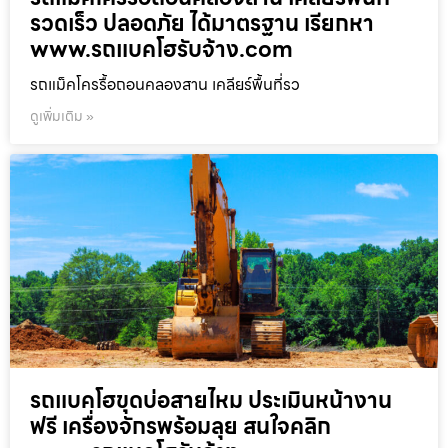
รวดเร็ว ปลอดภัย ได้มาตรฐาน เรียกหา
www.รถแบคโฮรับจ้าง.com
รถแม็คโครรื้อถอนคลองสาน เคลียร์พื้นที่รว
ดูเพิ่มเติม »
รถแบคโฮขุดบ่อสายไหม ประเมินหน้างาน
ฟรี เครื่องจักรพร้อมลุย สนใจคลิก