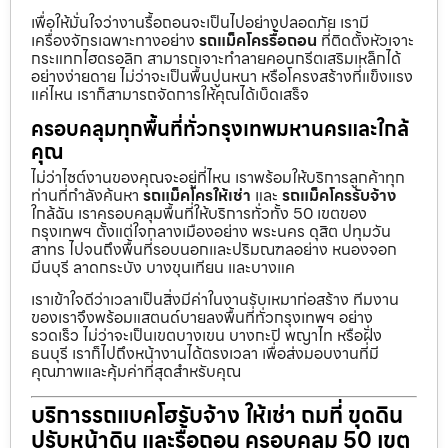
เพื่อให้มั่นใจว่างานรื้อถอนจะเป็นไปอย่างปลอดภัย เรามี
เครื่องจักรเฉพาะทางอย่าง
รถแม็คโครรื้อถอน
ที่ติดตั้งหัวเจาะ
กระแทกไฮดรอลิก สามารถเจาะทำลายคอนกรีตเสริมเหล็กได้
อย่างง่ายดาย ไม่ว่าจะเป็นพื้นปูนหนา หรือโครงสร้างที่แข็งแรง
แค่ไหน เราก็สามารถจัดการให้คุณได้เบ็ดเสร็จ
ครอบคลุมทุกพื้นที่ทั่วกรุงเทพมหานครและใกล้
คุณ
ไม่ว่าไซต์งานของคุณจะอยู่ที่ไหน เราพร้อมให้บริการลูกค้าทุก
ท่านที่กำลังค้นหา
รถแม็คโครให้เช่า
และ
รถแม็คโครรับจ้าง
ใกล้ฉัน เราครอบคลุมพื้นที่ให้บริการทั่วทั้ง 50 เขตของ
กรุงเทพฯ ตั้งแต่ใจกลางเมืองอย่าง พระนคร ดุสิต ปทุมวัน
สาทร ไปจนถึงพื้นที่รอบนอกและปริมณฑลอย่าง หนองจอก
มีนบุรี ลาดกระบัง บางขุนเทียน และบางแค
เราเข้าใจดีว่าเวลาเป็นสิ่งมีค่าในงานรับเหมาก่อสร้าง ทีมงาน
ของเราจึงพร้อมแสตนด์บายลงพื้นที่ทั่วกรุงเทพฯ อย่าง
รวดเร็ว ไม่ว่าจะเป็นเขตบางเขน บางกะปิ พญาไท หรือฝั่ง
ธนบุรี เราก็ไปถึงหน้างานได้ตรงเวลา เพื่อส่งมอบงานที่มี
คุณภาพและคุ้มค่าที่สุดสำหรับคุณ
บริการรถแบคโฮรับจ้าง ให้เช่า ถมที่ ขุดดิน
ปรับหน้าดิน และรื้อถอน ครอบคลุม 50 เขต