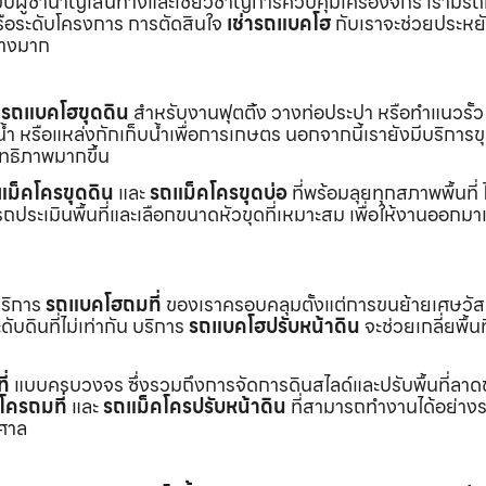
ับผู้ชำนาญเส้นทางและเชี่ยวชาญการควบคุมเครื่องจักร เรามีร
หรือระดับโครงการ การตัดสินใจ
เช่ารถแบคโฮ
กับเราจะช่วยประหยั
่างมาก
ร
รถแบคโฮขุดดิน
สำหรับงานฟุตติ้ง วางท่อประปา หรือทำแนวรั้ว
ำ หรือแหล่งกักเก็บน้ำเพื่อการเกษตร นอกจากนี้เรายังมีบริการ
ิทธิภาพมากขึ้น
แม็คโครขุดดิน
และ
รถแม็คโครขุดบ่อ
ที่พร้อมลุยทุกสภาพพื้นที่ ไ
ถประเมินพื้นที่และเลือกขนาดหัวขุดที่เหมาะสม เพื่อให้งานออกมา
บริการ
รถแบคโฮถมที่
ของเราครอบคลุมตั้งแต่การขนย้ายเศษวัส
บดินที่ไม่เท่ากัน บริการ
รถแบคโฮปรับหน้าดิน
จะช่วยเกลี่ยพื้นท
ี่
แบบครบวงจร ซึ่งรวมถึงการจัดการดินสไลด์และปรับพื้นที่ลาด
โครถมที่
และ
รถแม็คโครปรับหน้าดิน
ที่สามารถทำงานได้อย่างร
าศาล