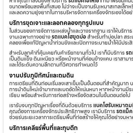
หากคุณกำลังมองหาบริการ
รถแบคโฮให้เช่า
ที่มาพร้อมคนข
ขนาดพร้อมลงพื้นที่เสมอ ไม่ว่าจะเป็นงานรับเหมาสเกลเล็ก
และลดความยุ่งยากในการบริหารจัดการเครื่องจักรเองได้อย
บริการขุดเจาะและลอกคลองทุกรูปแบบ
ในส่วนของการจัดการแหล่งน้ำและวางรากฐาน เราให้บริกา
งานเฉพาะทางอย่าง
รถแบคโฮขุดบ่อ
สำหรับทำบ่อปลา สระน้
คลองเพื่อแก้ปัญหาน้ำท่วมขังและเปิดทางระบายน้ำให้มีประส
สำหรับลูกค้าที่คุ้นเคยกับคำเรียกขานทั่วไป เราก็มีบริการ
รถ
เป็นดินแข็ง ดินเหนียว หรือหน้างานที่ค่อนข้างแคบ เราสามาร
และได้ระดับความลึกตามที่วิศวกรกำหนดไว้
งานปรับภูมิทัศน์และถมดิน
การเตรียมที่ดินก่อนเริ่มลงเสาเข็มเป็นขั้นตอนที่สำคัญมาก 
การนำดินใหม่เข้ามาเทและบดอัดให้แน่นหนา หากหน้างานมีระดั
เรียบ พร้อมสำหรับการก่อสร้างหรือจัดสวนในขั้นตอนต่อไป
เรารับจบทุกปัญหาเรื่องที่ดินด้วยบริการ
แบคโฮรับเหมาถมท
คุณต้องการเครื่องจักรประสิทธิภาพสูง เรามีบริการ
รถแม็ค
ช่วยร่นระยะเวลาการเตรียมพื้นที่ก่อสร้างให้คุณได้อย่างมห
บริการเคลียร์พื้นที่และทุบตึก