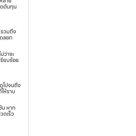
ถหลาย
ดต้นทุน
 รวมถึง
ขุดลอก
ม่ว่าจะ
เรียบร้อย
ดุไปจนถึง
ี่ให้ราบ
ชัน หาก
วดเร็ว