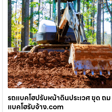
รถแบคโฮปรับหน้าดินประเวศ ขุด ถม ร
แบคโฮรับจ้าง.com