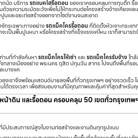
เราถนัด บริการ
รถแบคโฮรื้อถอน
ของเราครอบคลุมการทุบตึก รื้
งานด้วยความระมัดระวังเพื่อไม่ให้กระทบต่อโครงสร้างข้างเคียงและผู
ายเศษปูนและขยะก่อสร้างออกจากไซต์งานจนสะอาด
ื่องจักรเฉพาะทางอย่าง
รถแม็คโครรื้อถอน
ที่ติดตั้งหัวเจาะกระแ
จะเป็นพื้นปูนหนา หรือโครงสร้างที่แข็งแรงแค่ไหน เราก็สามารถจ
กท่านที่กำลังค้นหา
รถแม็คโครให้เช่า
และ
รถแม็คโครรับจ้าง
ใกล้
แต่ใจกลางเมืองอย่าง พระนคร ดุสิต ปทุมวัน สาทร ไปจนถึงพื้นที่
และบางแค
นของเราจึงพร้อมแสตนด์บายลงพื้นที่ทั่วกรุงเทพฯ อย่างรวดเร็ว ไม
นได้ตรงเวลา เพื่อส่งมอบงานที่มีคุณภาพและคุ้มค่าที่สุดสำหรับค
ับหน้าดิน และรื้อถอน ครอบคลุม 50 เขตทั่วกรุงเทพ
ที่มีประสบการณ์สูงในงานก่อสร้างและงานดินทุกรูปแบบ
านตามความเหมาะสมของหน้างาน ทั้งพื้นที่กว้างและพื้นที่แคบเข้