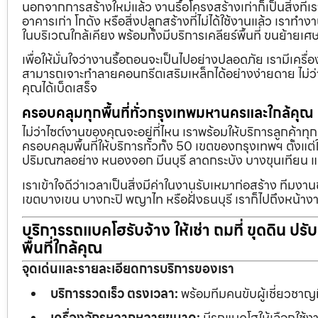
นอกจากการสร้างใหม่แล้ว งานรื้อโครงสร้างเก่าก็เป็นสิ่งที่
อาคารเก่า โกดัง หรือสิ่งปลูกสร้างที่ไม่ได้ใช้งานแล้ว เราทำ
ในบริเวณใกล้เคียง พร้อมทั้งมีบริการเคลียร์พื้นที่ ขนย้
เพื่อให้มั่นใจว่างานรื้อถอนจะเป็นไปอย่างปลอดภัย เรามีเคร
สามารถเจาะทำลายคอนกรีตเสริมเหล็กได้อย่างง่ายดาย ไม่ว่า
คุณได้เบ็ดเสร็จ
ครอบคลุมทุกพื้นที่ทั่วกรุงเทพมหานครและใกล้คุณ
ไม่ว่าไซต์งานของคุณจะอยู่ที่ไหน เราพร้อมให้บริการลูกค้าทุ
ครอบคลุมพื้นที่ให้บริการทั่วทั้ง 50 เขตของกรุงเทพฯ ตั้ง
ปริมณฑลอย่าง หนองจอก มีนบุรี ลาดกระบัง บางขุนเทียน 
เราเข้าใจดีว่าเวลาเป็นสิ่งมีค่าในงานรับเหมาก่อสร้าง ทีมงา
เขตบางเขน บางกะปิ พญาไท หรือฝั่งธนบุรี เราก็ไปถึงหน้างา
บริการรถแบคโฮรับจ้าง ให้เช่า ถมที่ ขุดดิน ปร
พื้นที่ใกล้คุณ
จุดเด่นและรายละเอียดการบริการของเรา
บริการรวดเร็ว ตรงเวลา:
พร้อมทีมคนขับผู้เชี่ยวชาญ
เครื่องจักรหลากหลายขนาด:
มีรถแบคโฮให้เลือกใช้ง