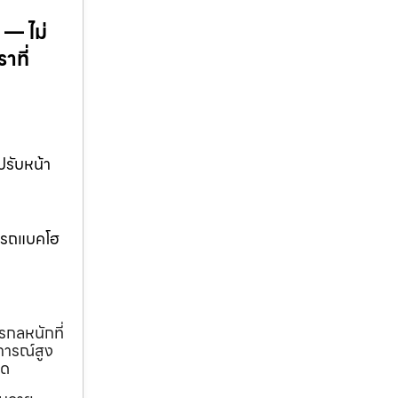
 — ไม่
าที่
ปรับหน้า
w.รถแบคโฮ
รกลหนักที่
การณ์สูง
ุด