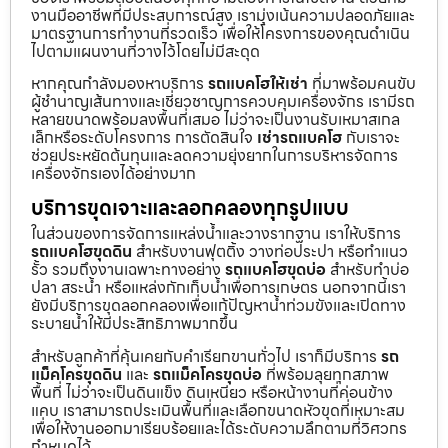
งานมืออาชีพที่มีประสบการณ์สูง เรามุ่งเน้นความปลอดภัยและ
มาตรฐานการทำงานที่รวดเร็ว เพื่อให้โครงการของคุณดำเนิน
ไปตามแผนงานที่วางไว้โดยไม่มีสะดุด
หากคุณกำลังมองหาบริการ
รถแบคโฮให้เช่า
ที่มาพร้อมคนขับ
ผู้ชำนาญเส้นทางและเชี่ยวชาญการควบคุมเครื่องจักร เรามีรถ
หลายขนาดพร้อมลงพื้นที่เสมอ ไม่ว่าจะเป็นงานรับเหมาสเกล
เล็กหรือระดับโครงการ การตัดสินใจ
เช่ารถแบคโฮ
กับเราจะ
ช่วยประหยัดต้นทุนและลดความยุ่งยากในการบริหารจัดการ
เครื่องจักรเองได้อย่างมาก
บริการขุดเจาะและลอกคลองทุกรูปแบบ
ในส่วนของการจัดการแหล่งน้ำและวางรากฐาน เราให้บริการ
รถแบคโฮขุดดิน
สำหรับงานฟุตติ้ง วางท่อประปา หรือทำแนว
รั้ว รวมถึงงานเฉพาะทางอย่าง
รถแบคโฮขุดบ่อ
สำหรับทำบ่อ
ปลา สระน้ำ หรือแหล่งกักเก็บน้ำเพื่อการเกษตร นอกจากนี้เรา
ยังมีบริการขุดลอกคลองเพื่อแก้ปัญหาน้ำท่วมขังและเปิดทาง
ระบายน้ำให้มีประสิทธิภาพมากขึ้น
สำหรับลูกค้าที่คุ้นเคยกับคำเรียกขานทั่วไป เราก็มีบริการ
รถ
แม็คโครขุดดิน
และ
รถแม็คโครขุดบ่อ
ที่พร้อมลุยทุกสภาพ
พื้นที่ ไม่ว่าจะเป็นดินแข็ง ดินเหนียว หรือหน้างานที่ค่อนข้าง
แคบ เราสามารถประเมินพื้นที่และเลือกขนาดหัวขุดที่เหมาะสม
เพื่อให้งานออกมาเรียบร้อยและได้ระดับความลึกตามที่วิศวกร
กำหนดไว้