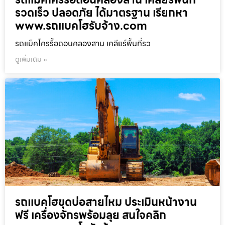
รวดเร็ว ปลอดภัย ได้มาตรฐาน เรียกหา
www.รถแบคโฮรับจ้าง.com
รถแม็คโครรื้อถอนคลองสาน เคลียร์พื้นที่รว
ดูเพิ่มเติม »
รถแบคโฮขุดบ่อสายไหม ประเมินหน้างาน
ฟรี เครื่องจักรพร้อมลุย สนใจคลิก