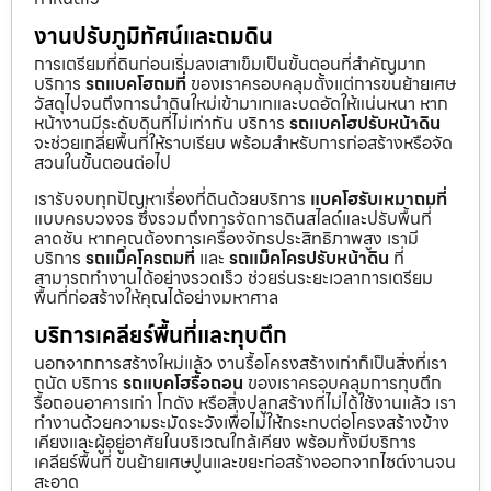
งานปรับภูมิทัศน์และถมดิน
การเตรียมที่ดินก่อนเริ่มลงเสาเข็มเป็นขั้นตอนที่สำคัญมาก
บริการ
รถแบคโฮถมที่
ของเราครอบคลุมตั้งแต่การขนย้ายเศษ
วัสดุไปจนถึงการนำดินใหม่เข้ามาเทและบดอัดให้แน่นหนา หาก
หน้างานมีระดับดินที่ไม่เท่ากัน บริการ
รถแบคโฮปรับหน้าดิน
จะช่วยเกลี่ยพื้นที่ให้ราบเรียบ พร้อมสำหรับการก่อสร้างหรือจัด
สวนในขั้นตอนต่อไป
เรารับจบทุกปัญหาเรื่องที่ดินด้วยบริการ
แบคโฮรับเหมาถมที่
แบบครบวงจร ซึ่งรวมถึงการจัดการดินสไลด์และปรับพื้นที่
ลาดชัน หากคุณต้องการเครื่องจักรประสิทธิภาพสูง เรามี
บริการ
รถแม็คโครถมที่
และ
รถแม็คโครปรับหน้าดิน
ที่
สามารถทำงานได้อย่างรวดเร็ว ช่วยร่นระยะเวลาการเตรียม
พื้นที่ก่อสร้างให้คุณได้อย่างมหาศาล
บริการเคลียร์พื้นที่และทุบตึก
นอกจากการสร้างใหม่แล้ว งานรื้อโครงสร้างเก่าก็เป็นสิ่งที่เรา
ถนัด บริการ
รถแบคโฮรื้อถอน
ของเราครอบคลุมการทุบตึก
รื้อถอนอาคารเก่า โกดัง หรือสิ่งปลูกสร้างที่ไม่ได้ใช้งานแล้ว เรา
ทำงานด้วยความระมัดระวังเพื่อไม่ให้กระทบต่อโครงสร้างข้าง
เคียงและผู้อยู่อาศัยในบริเวณใกล้เคียง พร้อมทั้งมีบริการ
เคลียร์พื้นที่ ขนย้ายเศษปูนและขยะก่อสร้างออกจากไซต์งานจน
สะอาด