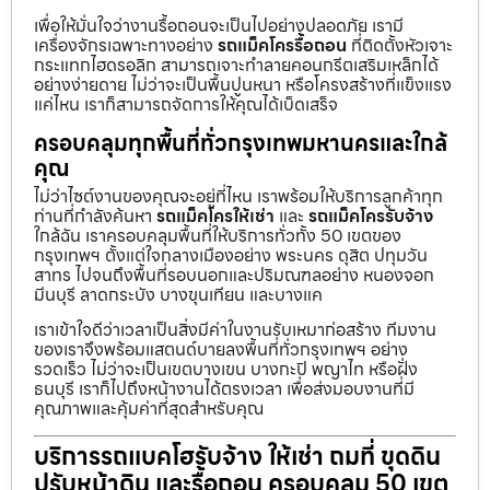
เพื่อให้มั่นใจว่างานรื้อถอนจะเป็นไปอย่างปลอดภัย เรามี
เครื่องจักรเฉพาะทางอย่าง
รถแม็คโครรื้อถอน
ที่ติดตั้งหัวเจาะ
กระแทกไฮดรอลิก สามารถเจาะทำลายคอนกรีตเสริมเหล็กได้
อย่างง่ายดาย ไม่ว่าจะเป็นพื้นปูนหนา หรือโครงสร้างที่แข็งแรง
แค่ไหน เราก็สามารถจัดการให้คุณได้เบ็ดเสร็จ
ครอบคลุมทุกพื้นที่ทั่วกรุงเทพมหานครและใกล้
คุณ
ไม่ว่าไซต์งานของคุณจะอยู่ที่ไหน เราพร้อมให้บริการลูกค้าทุก
ท่านที่กำลังค้นหา
รถแม็คโครให้เช่า
และ
รถแม็คโครรับจ้าง
ใกล้ฉัน เราครอบคลุมพื้นที่ให้บริการทั่วทั้ง 50 เขตของ
กรุงเทพฯ ตั้งแต่ใจกลางเมืองอย่าง พระนคร ดุสิต ปทุมวัน
สาทร ไปจนถึงพื้นที่รอบนอกและปริมณฑลอย่าง หนองจอก
มีนบุรี ลาดกระบัง บางขุนเทียน และบางแค
เราเข้าใจดีว่าเวลาเป็นสิ่งมีค่าในงานรับเหมาก่อสร้าง ทีมงาน
ของเราจึงพร้อมแสตนด์บายลงพื้นที่ทั่วกรุงเทพฯ อย่าง
รวดเร็ว ไม่ว่าจะเป็นเขตบางเขน บางกะปิ พญาไท หรือฝั่ง
ธนบุรี เราก็ไปถึงหน้างานได้ตรงเวลา เพื่อส่งมอบงานที่มี
คุณภาพและคุ้มค่าที่สุดสำหรับคุณ
บริการรถแบคโฮรับจ้าง ให้เช่า ถมที่ ขุดดิน
ปรับหน้าดิน และรื้อถอน ครอบคลุม 50 เขต