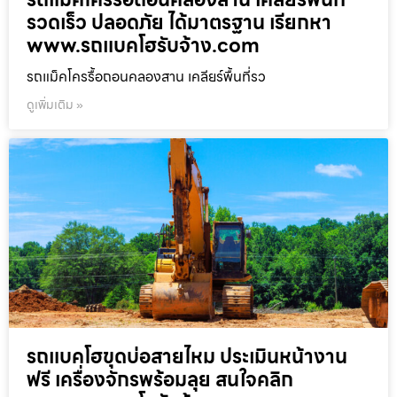
รวดเร็ว ปลอดภัย ได้มาตรฐาน เรียกหา
www.รถแบคโฮรับจ้าง.com
รถแม็คโครรื้อถอนคลองสาน เคลียร์พื้นที่รว
ดูเพิ่มเติม »
รถแบคโฮขุดบ่อสายไหม ประเมินหน้างาน
ฟรี เครื่องจักรพร้อมลุย สนใจคลิก