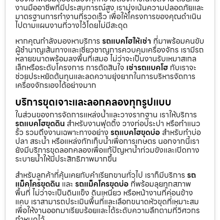
งานมืออาชีพที่มีประสบการณ์สูง เรามุ่งเน้นความปลอดภัยและ
มาตรฐานการทำงานที่รวดเร็ว เพื่อให้โครงการของคุณดำเนิน
ไปตามแผนงานที่วางไว้โดยไม่มีสะดุด
หากคุณกำลังมองหาบริการ
รถแบคโฮให้เช่า
ที่มาพร้อมคนขับ
ผู้ชำนาญเส้นทางและเชี่ยวชาญการควบคุมเครื่องจักร เรามีรถ
หลายขนาดพร้อมลงพื้นที่เสมอ ไม่ว่าจะเป็นงานรับเหมาสเกล
เล็กหรือระดับโครงการ การตัดสินใจ
เช่ารถแบคโฮ
กับเราจะ
ช่วยประหยัดต้นทุนและลดความยุ่งยากในการบริหารจัดการ
เครื่องจักรเองได้อย่างมาก
บริการขุดเจาะและลอกคลองทุกรูปแบบ
ในส่วนของการจัดการแหล่งน้ำและวางรากฐาน เราให้บริการ
รถแบคโฮขุดดิน
สำหรับงานฟุตติ้ง วางท่อประปา หรือทำแนว
รั้ว รวมถึงงานเฉพาะทางอย่าง
รถแบคโฮขุดบ่อ
สำหรับทำบ่อ
ปลา สระน้ำ หรือแหล่งกักเก็บน้ำเพื่อการเกษตร นอกจากนี้เรา
ยังมีบริการขุดลอกคลองเพื่อแก้ปัญหาน้ำท่วมขังและเปิดทาง
ระบายน้ำให้มีประสิทธิภาพมากขึ้น
สำหรับลูกค้าที่คุ้นเคยกับคำเรียกขานทั่วไป เราก็มีบริการ
รถ
แม็คโครขุดดิน
และ
รถแม็คโครขุดบ่อ
ที่พร้อมลุยทุกสภาพ
พื้นที่ ไม่ว่าจะเป็นดินแข็ง ดินเหนียว หรือหน้างานที่ค่อนข้าง
แคบ เราสามารถประเมินพื้นที่และเลือกขนาดหัวขุดที่เหมาะสม
เพื่อให้งานออกมาเรียบร้อยและได้ระดับความลึกตามที่วิศวกร
กำหนดไว้