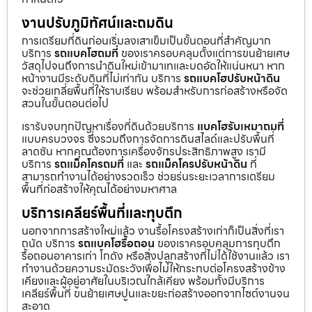
งานปรับภูมิทัศน์และถมดิน
การเตรียมที่ดินก่อนเริ่มลงเสาเข็มเป็นขั้นตอนที่สำคัญมาก
บริการ
รถแบคโฮถมที่
ของเราครอบคลุมตั้งแต่การขนย้ายเศษ
วัสดุไปจนถึงการนำดินใหม่เข้ามาเทและบดอัดให้แน่นหนา หาก
หน้างานมีระดับดินที่ไม่เท่ากัน บริการ
รถแบคโฮปรับหน้าดิน
จะช่วยเกลี่ยพื้นที่ให้ราบเรียบ พร้อมสำหรับการก่อสร้างหรือจัด
สวนในขั้นตอนต่อไป
เรารับจบทุกปัญหาเรื่องที่ดินด้วยบริการ
แบคโฮรับเหมาถมที่
แบบครบวงจร ซึ่งรวมถึงการจัดการดินสไลด์และปรับพื้นที่
ลาดชัน หากคุณต้องการเครื่องจักรประสิทธิภาพสูง เรามี
บริการ
รถแม็คโครถมที่
และ
รถแม็คโครปรับหน้าดิน
ที่
สามารถทำงานได้อย่างรวดเร็ว ช่วยร่นระยะเวลาการเตรียม
พื้นที่ก่อสร้างให้คุณได้อย่างมหาศาล
บริการเคลียร์พื้นที่และทุบตึก
นอกจากการสร้างใหม่แล้ว งานรื้อโครงสร้างเก่าก็เป็นสิ่งที่เรา
ถนัด บริการ
รถแบคโฮรื้อถอน
ของเราครอบคลุมการทุบตึก
รื้อถอนอาคารเก่า โกดัง หรือสิ่งปลูกสร้างที่ไม่ได้ใช้งานแล้ว เรา
ทำงานด้วยความระมัดระวังเพื่อไม่ให้กระทบต่อโครงสร้างข้าง
เคียงและผู้อยู่อาศัยในบริเวณใกล้เคียง พร้อมทั้งมีบริการ
เคลียร์พื้นที่ ขนย้ายเศษปูนและขยะก่อสร้างออกจากไซต์งานจน
สะอาด