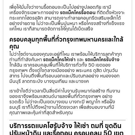
เพื่อให้มั่นใจว่างานรื้อถอนจะเป็นไปอย่างปลอดภัย เรามี
เครื่องจักรเฉพาะทางอย่าง
รถแม็คโครรื้อถอน
ที่ติดตั้งหัวเจาะ
กระแทกไฮดรอลิก สามารถเจาะทำลายคอนกรีตเสริมเหล็กได้
อย่างง่ายดาย ไม่ว่าจะเป็นพื้นปูนหนา หรือโครงสร้างที่แข็งแรง
แค่ไหน เราก็สามารถจัดการให้คุณได้เบ็ดเสร็จ
ครอบคลุมทุกพื้นที่ทั่วกรุงเทพมหานครและใกล้
คุณ
ไม่ว่าไซต์งานของคุณจะอยู่ที่ไหน เราพร้อมให้บริการลูกค้าทุก
ท่านที่กำลังค้นหา
รถแม็คโครให้เช่า
และ
รถแม็คโครรับจ้าง
ใกล้ฉัน เราครอบคลุมพื้นที่ให้บริการทั่วทั้ง 50 เขตของ
กรุงเทพฯ ตั้งแต่ใจกลางเมืองอย่าง พระนคร ดุสิต ปทุมวัน
สาทร ไปจนถึงพื้นที่รอบนอกและปริมณฑลอย่าง หนองจอก
มีนบุรี ลาดกระบัง บางขุนเทียน และบางแค
เราเข้าใจดีว่าเวลาเป็นสิ่งมีค่าในงานรับเหมาก่อสร้าง ทีมงาน
ของเราจึงพร้อมแสตนด์บายลงพื้นที่ทั่วกรุงเทพฯ อย่าง
รวดเร็ว ไม่ว่าจะเป็นเขตบางเขน บางกะปิ พญาไท หรือฝั่ง
ธนบุรี เราก็ไปถึงหน้างานได้ตรงเวลา เพื่อส่งมอบงานที่มี
คุณภาพและคุ้มค่าที่สุดสำหรับคุณ
บริการรถแบคโฮรับจ้าง ให้เช่า ถมที่ ขุดดิน
ปรับหน้าดิน และรื้อถอน ครอบคลุม 50 เขต