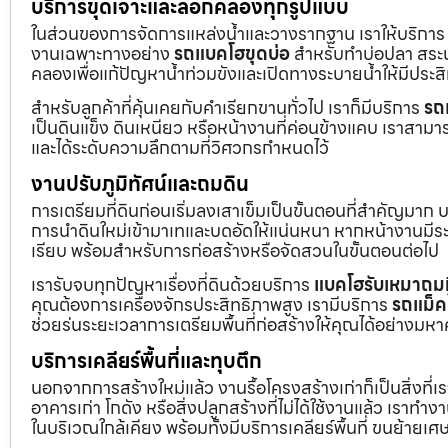
บริการขุดเจาะและลอกคลองทุกรูปแบบ
ในส่วนของการจัดการแหล่งน้ำและวางรากฐาน เราให้บริกา
งานเฉพาะทางอย่าง
รถแบคโฮขุดบ่อ
สำหรับทำบ่อปลา สระน้
คลองเพื่อแก้ปัญหาน้ำท่วมขังและเปิดทางระบายน้ำให้มีประส
สำหรับลูกค้าที่คุ้นเคยกับคำเรียกขานทั่วไป เราก็มีบริการ
รถ
เป็นดินแข็ง ดินเหนียว หรือหน้างานที่ค่อนข้างแคบ เราสามาร
และได้ระดับความลึกตามที่วิศวกรกำหนดไว้
งานปรับภูมิทัศน์และถมดิน
การเตรียมที่ดินก่อนเริ่มลงเสาเข็มเป็นขั้นตอนที่สำคัญมาก 
การนำดินใหม่เข้ามาเทและบดอัดให้แน่นหนา หากหน้างานมีระดั
เรียบ พร้อมสำหรับการก่อสร้างหรือจัดสวนในขั้นตอนต่อไป
เรารับจบทุกปัญหาเรื่องที่ดินด้วยบริการ
แบคโฮรับเหมาถมท
คุณต้องการเครื่องจักรประสิทธิภาพสูง เรามีบริการ
รถแม็ค
ช่วยร่นระยะเวลาการเตรียมพื้นที่ก่อสร้างให้คุณได้อย่างมห
บริการเคลียร์พื้นที่และทุบตึก
นอกจากการสร้างใหม่แล้ว งานรื้อโครงสร้างเก่าก็เป็นสิ่งที่
อาคารเก่า โกดัง หรือสิ่งปลูกสร้างที่ไม่ได้ใช้งานแล้ว เราทำ
ในบริเวณใกล้เคียง พร้อมทั้งมีบริการเคลียร์พื้นที่ ขนย้