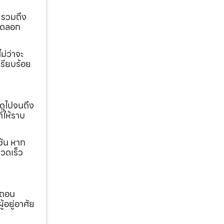
 รวมถึง
ขุดลอก
ม่ว่าจะ
เรียบร้อย
ดุไปจนถึง
ี่ให้ราบ
ชัน หาก
วดเร็ว
อถอน
้อยู่อาศัย