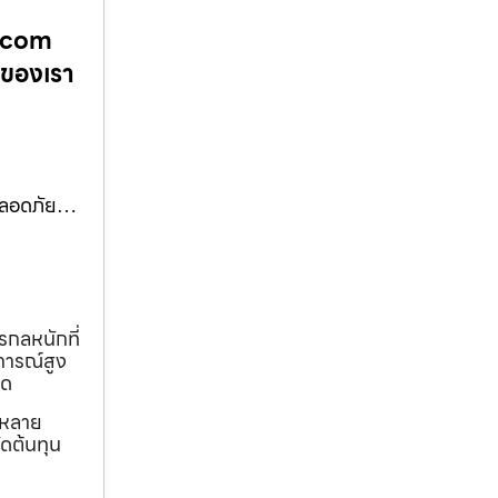
ง.com
นของเรา
 ปลอดภัย…
รกลหนักที่
การณ์สูง
ุด
ถหลาย
ดต้นทุน