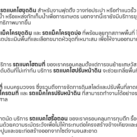
ร
รถแบคโฮขุดดิน
สำหรับงานฟุตติ้ง วางท่อประปา หรือทำแนวรั้ว
ำ หรือแหล่งกักเก็บน้ำเพื่อการเกษตร นอกจากนี้เรายังมีบริการ
ิทธิภาพมากขึ้น
แม็คโครขุดดิน
และ
รถแม็คโครขุดบ่อ
ที่พร้อมลุยทุกสภาพพื้นที่ ไ
ถประเมินพื้นที่และเลือกขนาดหัวขุดที่เหมาะสม เพื่อให้งานออกมา
บริการ
รถแบคโฮถมที่
ของเราครอบคลุมตั้งแต่การขนย้ายเศษวัส
บดินที่ไม่เท่ากัน บริการ
รถแบคโฮปรับหน้าดิน
จะช่วยเกลี่ยพื้นท
ี่
แบบครบวงจร ซึ่งรวมถึงการจัดการดินสไลด์และปรับพื้นที่ลาด
โครถมที่
และ
รถแม็คโครปรับหน้าดิน
ที่สามารถทำงานได้อย่างร
าศาล
เราถนัด บริการ
รถแบคโฮรื้อถอน
ของเราครอบคลุมการทุบตึก รื้
งานด้วยความระมัดระวังเพื่อไม่ให้กระทบต่อโครงสร้างข้างเคียงและผู
ายเศษปูนและขยะก่อสร้างออกจากไซต์งานจนสะอาด