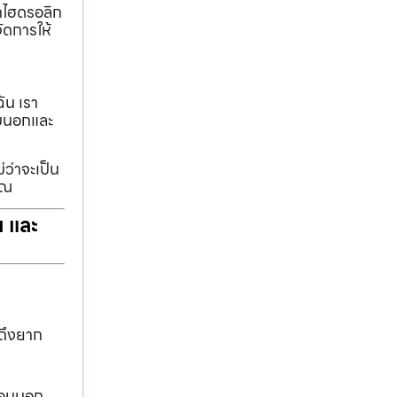
ทกไฮดรอลิก
ัดการให้
ฉัน เรา
รอบนอกและ
่ว่าจะเป็น
ุณ
ฯ และ
าถึงยาก
งรอบนอก