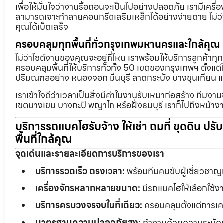
เพื่อให้มั่นใจว่างานรื้อถอนจะเป็นไปอย่างปลอดภัย เรามีเคร
สามารถเจาะทำลายคอนกรีตเสริมเหล็กได้อย่างง่ายดาย ไม่ว่า
คุณได้เบ็ดเสร็จ
ครอบคลุมทุกพื้นที่ทั่วกรุงเทพมหานครและใกล้คุณ
ไม่ว่าไซต์งานของคุณจะอยู่ที่ไหน เราพร้อมให้บริการลูกค้าทุ
ครอบคลุมพื้นที่ให้บริการทั่วทั้ง 50 เขตของกรุงเทพฯ ตั้ง
ปริมณฑลอย่าง หนองจอก มีนบุรี ลาดกระบัง บางขุนเทียน 
เราเข้าใจดีว่าเวลาเป็นสิ่งมีค่าในงานรับเหมาก่อสร้าง ทีมงา
เขตบางเขน บางกะปิ พญาไท หรือฝั่งธนบุรี เราก็ไปถึงหน้างา
บริการรถแบคโฮรับจ้าง ให้เช่า ถมที่ ขุดดิน ปร
พื้นที่ใกล้คุณ
จุดเด่นและรายละเอียดการบริการของเรา
บริการรวดเร็ว ตรงเวลา:
พร้อมทีมคนขับผู้เชี่ยวชาญ
เครื่องจักรหลากหลายขนาด:
มีรถแบคโฮให้เลือกใช้ง
บริการครบวงจรจบในที่เดียว:
ครอบคลุมตั้งแต่การเคลี
มาตรฐานความปลอดภัยสูง:
ทำงานด้วยความระมัดระว