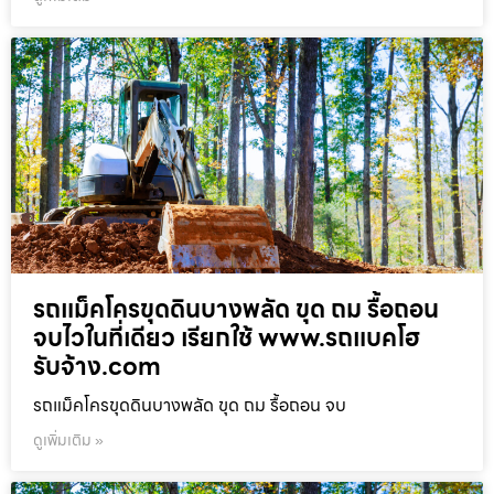
รถแม็คโครขุดดินบางพลัด ขุด ถม รื้อถอน
จบไวในที่เดียว เรียกใช้ www.รถแบคโฮ
รับจ้าง.com
รถแม็คโครขุดดินบางพลัด ขุด ถม รื้อถอน จบ
ดูเพิ่มเติม »