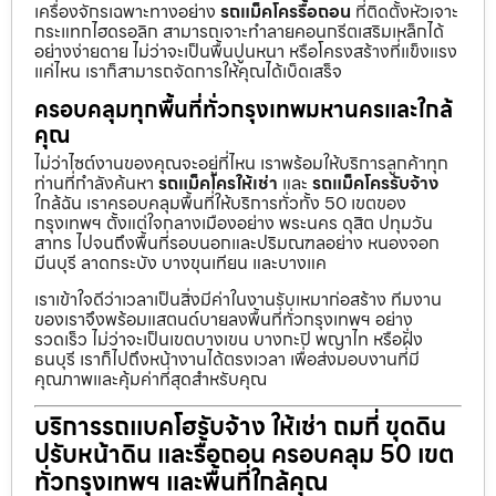
เครื่องจักรเฉพาะทางอย่าง
รถแม็คโครรื้อถอน
ที่ติดตั้งหัวเจาะ
กระแทกไฮดรอลิก สามารถเจาะทำลายคอนกรีตเสริมเหล็กได้
อย่างง่ายดาย ไม่ว่าจะเป็นพื้นปูนหนา หรือโครงสร้างที่แข็งแรง
แค่ไหน เราก็สามารถจัดการให้คุณได้เบ็ดเสร็จ
ครอบคลุมทุกพื้นที่ทั่วกรุงเทพมหานครและใกล้
คุณ
ไม่ว่าไซต์งานของคุณจะอยู่ที่ไหน เราพร้อมให้บริการลูกค้าทุก
ท่านที่กำลังค้นหา
รถแม็คโครให้เช่า
และ
รถแม็คโครรับจ้าง
ใกล้ฉัน เราครอบคลุมพื้นที่ให้บริการทั่วทั้ง 50 เขตของ
กรุงเทพฯ ตั้งแต่ใจกลางเมืองอย่าง พระนคร ดุสิต ปทุมวัน
สาทร ไปจนถึงพื้นที่รอบนอกและปริมณฑลอย่าง หนองจอก
มีนบุรี ลาดกระบัง บางขุนเทียน และบางแค
เราเข้าใจดีว่าเวลาเป็นสิ่งมีค่าในงานรับเหมาก่อสร้าง ทีมงาน
ของเราจึงพร้อมแสตนด์บายลงพื้นที่ทั่วกรุงเทพฯ อย่าง
รวดเร็ว ไม่ว่าจะเป็นเขตบางเขน บางกะปิ พญาไท หรือฝั่ง
ธนบุรี เราก็ไปถึงหน้างานได้ตรงเวลา เพื่อส่งมอบงานที่มี
คุณภาพและคุ้มค่าที่สุดสำหรับคุณ
บริการรถแบคโฮรับจ้าง ให้เช่า ถมที่ ขุดดิน
ปรับหน้าดิน และรื้อถอน ครอบคลุม 50 เขต
ทั่วกรุงเทพฯ และพื้นที่ใกล้คุณ