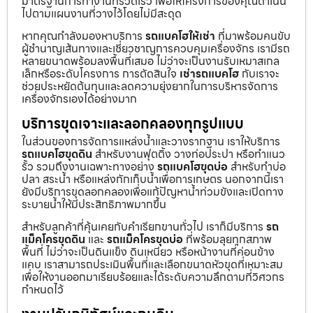
มาตรฐานการทำงานที่รวดเร็ว เพื่อให้โครงการของคุณดำเนิน
ไปตามแผนงานที่วางไว้โดยไม่มีสะดุด
หากคุณกำลังมองหาบริการ
รถแบคโฮให้เช่า
ที่มาพร้อมคนขับ
ผู้ชำนาญเส้นทางและเชี่ยวชาญการควบคุมเครื่องจักร เรามีรถ
หลายขนาดพร้อมลงพื้นที่เสมอ ไม่ว่าจะเป็นงานรับเหมาสเกล
เล็กหรือระดับโครงการ การตัดสินใจ
เช่ารถแบคโฮ
กับเราจะ
ช่วยประหยัดต้นทุนและลดความยุ่งยากในการบริหารจัดการ
เครื่องจักรเองได้อย่างมาก
บริการขุดเจาะและลอกคลองทุกรูปแบบ
ในส่วนของการจัดการแหล่งน้ำและวางรากฐาน เราให้บริการ
รถแบคโฮขุดดิน
สำหรับงานฟุตติ้ง วางท่อประปา หรือทำแนว
รั้ว รวมถึงงานเฉพาะทางอย่าง
รถแบคโฮขุดบ่อ
สำหรับทำบ่อ
ปลา สระน้ำ หรือแหล่งกักเก็บน้ำเพื่อการเกษตร นอกจากนี้เรา
ยังมีบริการขุดลอกคลองเพื่อแก้ปัญหาน้ำท่วมขังและเปิดทาง
ระบายน้ำให้มีประสิทธิภาพมากขึ้น
สำหรับลูกค้าที่คุ้นเคยกับคำเรียกขานทั่วไป เราก็มีบริการ
รถ
แม็คโครขุดดิน
และ
รถแม็คโครขุดบ่อ
ที่พร้อมลุยทุกสภาพ
พื้นที่ ไม่ว่าจะเป็นดินแข็ง ดินเหนียว หรือหน้างานที่ค่อนข้าง
แคบ เราสามารถประเมินพื้นที่และเลือกขนาดหัวขุดที่เหมาะสม
เพื่อให้งานออกมาเรียบร้อยและได้ระดับความลึกตามที่วิศวกร
กำหนดไว้