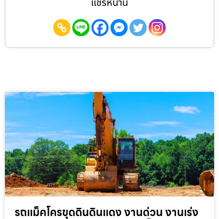
แชร์หน้านี้
รถแม็คโครขุดดินดินแดง งานด่วน งานเร่ง