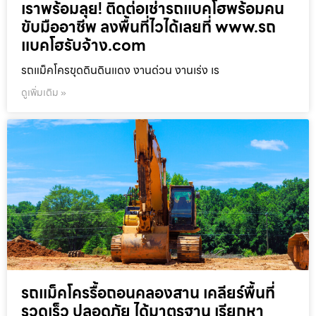
เราพร้อมลุย! ติดต่อเช่ารถแบคโฮพร้อมคน
ขับมืออาชีพ ลงพื้นที่ไวได้เลยที่ www.รถ
แบคโฮรับจ้าง.com
รถแม็คโครขุดดินดินแดง งานด่วน งานเร่ง เร
ดูเพิ่มเติม »
รถแม็คโครรื้อถอนคลองสาน เคลียร์พื้นที่
รวดเร็ว ปลอดภัย ได้มาตรฐาน เรียกหา