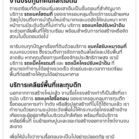
งานปรับภูมิทัศน์และถมดิน
การเตรียมที่ดินก่อนเริ่มลงเสาเข็มเป็นขั้นตอนที่สำคัญมาก
บริการ
รถแบคโฮถมที่
ของเราครอบคลุมตั้งแต่การขนย้ายเศษ
วัสดุไปจนถึงการนำดินใหม่เข้ามาเทและบดอัดให้แน่นหนา หาก
หน้างานมีระดับดินที่ไม่เท่ากัน บริการ
รถแบคโฮปรับหน้าดิน
จะช่วยเกลี่ยพื้นที่ให้ราบเรียบ พร้อมสำหรับการก่อสร้างหรือจัด
สวนในขั้นตอนต่อไป
เรารับจบทุกปัญหาเรื่องที่ดินด้วยบริการ
แบคโฮรับเหมาถมที่
แบบครบวงจร ซึ่งรวมถึงการจัดการดินสไลด์และปรับพื้นที่
ลาดชัน หากคุณต้องการเครื่องจักรประสิทธิภาพสูง เรามี
บริการ
รถแม็คโครถมที่
และ
รถแม็คโครปรับหน้าดิน
ที่
สามารถทำงานได้อย่างรวดเร็ว ช่วยร่นระยะเวลาการเตรียม
พื้นที่ก่อสร้างให้คุณได้อย่างมหาศาล
บริการเคลียร์พื้นที่และทุบตึก
นอกจากการสร้างใหม่แล้ว งานรื้อโครงสร้างเก่าก็เป็นสิ่งที่เรา
ถนัด บริการ
รถแบคโฮรื้อถอน
ของเราครอบคลุมการทุบตึก
รื้อถอนอาคารเก่า โกดัง หรือสิ่งปลูกสร้างที่ไม่ได้ใช้งานแล้ว เรา
ทำงานด้วยความระมัดระวังเพื่อไม่ให้กระทบต่อโครงสร้างข้าง
เคียงและผู้อยู่อาศัยในบริเวณใกล้เคียง พร้อมทั้งมีบริการ
เคลียร์พื้นที่ ขนย้ายเศษปูนและขยะก่อสร้างออกจากไซต์งานจน
สะอาด
เพื่อให้มั่นใจว่างานรื้อถอนจะเป็นไปอย่างปลอดภัย เรามี