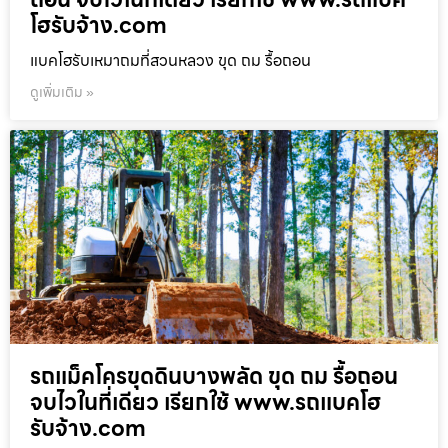
โฮรับจ้าง.com
แบคโฮรับเหมาถมที่สวนหลวง ขุด ถม รื้อถอน
ดูเพิ่มเติม »
รถแม็คโครขุดดินบางพลัด ขุด ถม รื้อถอน
จบไวในที่เดียว เรียกใช้ www.รถแบคโฮ
รับจ้าง.com