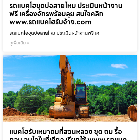
รถแบคโฮขุดบ่อสายไหม ประเมินหน้างาน
ฟรี เครื่องจักรพร้อมลุย สนใจคลิก
www.รถแบคโฮรับจ้าง.com
รถแบคโฮขุดบ่อสายไหม ประเมินหน้างานฟรี เค
ดูเพิ่มเติม »
แบคโฮรับเหมาถมที่สวนหลวง ขุด ถม รื้อ
ถอน จบไวในที่เดียว เรียกใช้ www.รถแบค