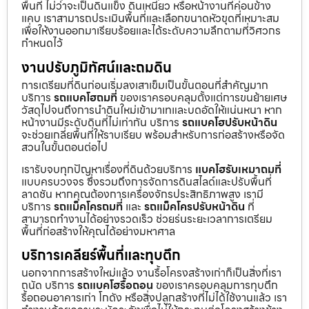
พื้นที่ ไม่ว่าจะเป็นดินแข็ง ดินเหนียว หรือหน้างานที่ค่อนข้าง
แคบ เราสามารถประเมินพื้นที่และเลือกขนาดหัวขุดที่เหมาะสม
เพื่อให้งานออกมาเรียบร้อยและได้ระดับความลึกตามที่วิศวกร
กำหนดไว้
งานปรับภูมิทัศน์และถมดิน
การเตรียมที่ดินก่อนเริ่มลงเสาเข็มเป็นขั้นตอนที่สำคัญมาก
บริการ
รถแบคโฮถมที่
ของเราครอบคลุมตั้งแต่การขนย้ายเศษ
วัสดุไปจนถึงการนำดินใหม่เข้ามาเทและบดอัดให้แน่นหนา หาก
หน้างานมีระดับดินที่ไม่เท่ากัน บริการ
รถแบคโฮปรับหน้าดิน
จะช่วยเกลี่ยพื้นที่ให้ราบเรียบ พร้อมสำหรับการก่อสร้างหรือจัด
สวนในขั้นตอนต่อไป
เรารับจบทุกปัญหาเรื่องที่ดินด้วยบริการ
แบคโฮรับเหมาถมที่
แบบครบวงจร ซึ่งรวมถึงการจัดการดินสไลด์และปรับพื้นที่
ลาดชัน หากคุณต้องการเครื่องจักรประสิทธิภาพสูง เรามี
บริการ
รถแม็คโครถมที่
และ
รถแม็คโครปรับหน้าดิน
ที่
สามารถทำงานได้อย่างรวดเร็ว ช่วยร่นระยะเวลาการเตรียม
พื้นที่ก่อสร้างให้คุณได้อย่างมหาศาล
บริการเคลียร์พื้นที่และทุบตึก
นอกจากการสร้างใหม่แล้ว งานรื้อโครงสร้างเก่าก็เป็นสิ่งที่เรา
ถนัด บริการ
รถแบคโฮรื้อถอน
ของเราครอบคลุมการทุบตึก
รื้อถอนอาคารเก่า โกดัง หรือสิ่งปลูกสร้างที่ไม่ได้ใช้งานแล้ว เรา