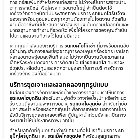
การเตรียมพื้นที่สำหรับงานก่อสร้าง ไม่ว่าจะเป็นการสร้างบ้าน
อาคารพาณิชย์ หรือโครงการขนาดใหญ่ จำเป็นต้องใช้
เครื่องจักรกลหนักที่มีประสิทธิภาพ บริการ
รถแบคโฮรับจ้าง
ของเราพร้อมตอบสนองทุกความต้องการในไซต์งาน ด้วยทีม
งานมืออาชีพที่มีประสบการณ์สูง เรามุ่งเน้นความปลอดภัยและ
มาตรฐานการทำงานที่รวดเร็ว เพื่อให้โครงการของคุณดำเนิน
ไปตามแผนงานที่วางไว้โดยไม่มีสะดุด
หากคุณกำลังมองหาบริการ
รถแบคโฮให้เช่า
ที่มาพร้อมคนขับ
ผู้ชำนาญเส้นทางและเชี่ยวชาญการควบคุมเครื่องจักร เรามีรถ
หลายขนาดพร้อมลงพื้นที่เสมอ ไม่ว่าจะเป็นงานรับเหมาสเกล
เล็กหรือระดับโครงการ การตัดสินใจ
เช่ารถแบคโฮ
กับเราจะ
ช่วยประหยัดต้นทุนและลดความยุ่งยากในการบริหารจัดการ
เครื่องจักรเองได้อย่างมาก
บริการขุดเจาะและลอกคลองทุกรูปแบบ
ในส่วนของการจัดการแหล่งน้ำและวางรากฐาน เราให้บริการ
รถแบคโฮขุดดิน
สำหรับงานฟุตติ้ง วางท่อประปา หรือทำแนว
รั้ว รวมถึงงานเฉพาะทางอย่าง
รถแบคโฮขุดบ่อ
สำหรับทำบ่อ
ปลา สระน้ำ หรือแหล่งกักเก็บน้ำเพื่อการเกษตร นอกจากนี้เรา
ยังมีบริการขุดลอกคลองเพื่อแก้ปัญหาน้ำท่วมขังและเปิดทาง
ระบายน้ำให้มีประสิทธิภาพมากขึ้น
สำหรับลูกค้าที่คุ้นเคยกับคำเรียกขานทั่วไป เราก็มีบริการ
รถ
แม็คโครขุดดิน
และ
รถแม็คโครขุดบ่อ
ที่พร้อมลุยทุกสภาพ