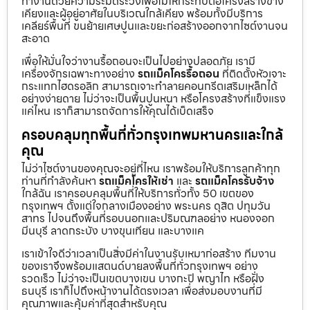
ทำงานด้วยความระมัดระวังเพื่อไม่ให้กระทบต่อโครงสร้างข้าง
เคียงและผู้อยู่อาศัยในบริเวณใกล้เคียง พร้อมทั้งมีบริการ
เคลียร์พื้นที่ ขนย้ายเศษปูนและขยะก่อสร้างออกจากไซต์งานจน
สะอาด
เพื่อให้มั่นใจว่างานรื้อถอนจะเป็นไปอย่างปลอดภัย เรามี
เครื่องจักรเฉพาะทางอย่าง
รถแม็คโครรื้อถอน
ที่ติดตั้งหัวเจาะ
กระแทกไฮดรอลิก สามารถเจาะทำลายคอนกรีตเสริมเหล็กได้
อย่างง่ายดาย ไม่ว่าจะเป็นพื้นปูนหนา หรือโครงสร้างที่แข็งแรง
แค่ไหน เราก็สามารถจัดการให้คุณได้เบ็ดเสร็จ
ครอบคลุมทุกพื้นที่ทั่วกรุงเทพมหานครและใกล้
คุณ
ไม่ว่าไซต์งานของคุณจะอยู่ที่ไหน เราพร้อมให้บริการลูกค้าทุก
ท่านที่กำลังค้นหา
รถแม็คโครให้เช่า
และ
รถแม็คโครรับจ้าง
ใกล้ฉัน เราครอบคลุมพื้นที่ให้บริการทั่วทั้ง 50 เขตของ
กรุงเทพฯ ตั้งแต่ใจกลางเมืองอย่าง พระนคร ดุสิต ปทุมวัน
สาทร ไปจนถึงพื้นที่รอบนอกและปริมณฑลอย่าง หนองจอก
มีนบุรี ลาดกระบัง บางขุนเทียน และบางแค
เราเข้าใจดีว่าเวลาเป็นสิ่งมีค่าในงานรับเหมาก่อสร้าง ทีมงาน
ของเราจึงพร้อมแสตนด์บายลงพื้นที่ทั่วกรุงเทพฯ อย่าง
รวดเร็ว ไม่ว่าจะเป็นเขตบางเขน บางกะปิ พญาไท หรือฝั่ง
ธนบุรี เราก็ไปถึงหน้างานได้ตรงเวลา เพื่อส่งมอบงานที่มี
คุณภาพและคุ้มค่าที่สุดสำหรับคุณ