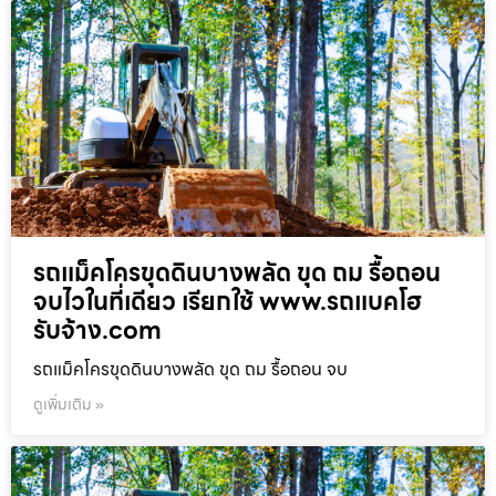
รถแม็คโครขุดดินบางพลัด ขุด ถม รื้อถอน
จบไวในที่เดียว เรียกใช้ www.รถแบคโฮ
รับจ้าง.com
รถแม็คโครขุดดินบางพลัด ขุด ถม รื้อถอน จบ
ดูเพิ่มเติม »