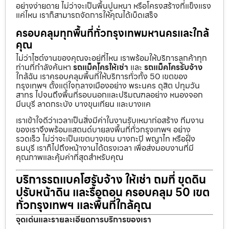
อย่างง่ายดาย ไม่ว่าจะเป็นพื้นปูนหนา หรือโครงสร้างที่แข็งแรง
แค่ไหน เราก็สามารถจัดการให้คุณได้เบ็ดเสร็จ
ครอบคลุมทุกพื้นที่ทั่วกรุงเทพมหานครและใกล้
คุณ
ไม่ว่าไซต์งานของคุณจะอยู่ที่ไหน เราพร้อมให้บริการลูกค้าทุก
ท่านที่กำลังค้นหา
รถแม็คโครให้เช่า
และ
รถแม็คโครรับจ้าง
ใกล้ฉัน เราครอบคลุมพื้นที่ให้บริการทั่วทั้ง 50 เขตของ
กรุงเทพฯ ตั้งแต่ใจกลางเมืองอย่าง พระนคร ดุสิต ปทุมวัน
สาทร ไปจนถึงพื้นที่รอบนอกและปริมณฑลอย่าง หนองจอก
มีนบุรี ลาดกระบัง บางขุนเทียน และบางแค
เราเข้าใจดีว่าเวลาเป็นสิ่งมีค่าในงานรับเหมาก่อสร้าง ทีมงาน
ของเราจึงพร้อมแสตนด์บายลงพื้นที่ทั่วกรุงเทพฯ อย่าง
รวดเร็ว ไม่ว่าจะเป็นเขตบางเขน บางกะปิ พญาไท หรือฝั่ง
ธนบุรี เราก็ไปถึงหน้างานได้ตรงเวลา เพื่อส่งมอบงานที่มี
คุณภาพและคุ้มค่าที่สุดสำหรับคุณ
บริการรถแบคโฮรับจ้าง ให้เช่า ถมที่ ขุดดิน
ปรับหน้าดิน และรื้อถอน ครอบคลุม 50 เขต
ทั่วกรุงเทพฯ และพื้นที่ใกล้คุณ
จุดเด่นและรายละเอียดการบริการของเรา