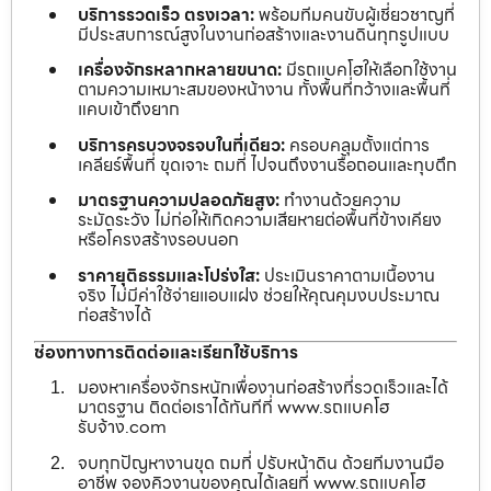
บริการรวดเร็ว ตรงเวลา:
พร้อมทีมคนขับผู้เชี่ยวชาญที่
มีประสบการณ์สูงในงานก่อสร้างและงานดินทุกรูปแบบ
เครื่องจักรหลากหลายขนาด:
มีรถแบคโฮให้เลือกใช้งาน
ตามความเหมาะสมของหน้างาน ทั้งพื้นที่กว้างและพื้นที่
แคบเข้าถึงยาก
บริการครบวงจรจบในที่เดียว:
ครอบคลุมตั้งแต่การ
เคลียร์พื้นที่ ขุดเจาะ ถมที่ ไปจนถึงงานรื้อถอนและทุบตึก
มาตรฐานความปลอดภัยสูง:
ทำงานด้วยความ
ระมัดระวัง ไม่ก่อให้เกิดความเสียหายต่อพื้นที่ข้างเคียง
หรือโครงสร้างรอบนอก
ราคายุติธรรมและโปร่งใส:
ประเมินราคาตามเนื้องาน
จริง ไม่มีค่าใช้จ่ายแอบแฝง ช่วยให้คุณคุมงบประมาณ
ก่อสร้างได้
ช่องทางการติดต่อและเรียกใช้บริการ
มองหาเครื่องจักรหนักเพื่องานก่อสร้างที่รวดเร็วและได้
มาตรฐาน ติดต่อเราได้ทันทีที่ www.รถแบคโฮ
รับจ้าง.com
จบทุกปัญหางานขุด ถมที่ ปรับหน้าดิน ด้วยทีมงานมือ
อาชีพ จองคิวงานของคุณได้เลยที่ www.รถแบคโฮ