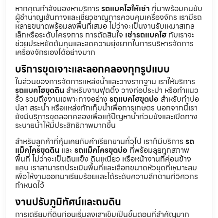
หากคุณกำลังมองหาบริการ
รถแบคโฮให้เช่า
ที่มาพร้อมคนขับ
ผู้ชำนาญเส้นทางและเชี่ยวชาญการควบคุมเครื่องจักร เรามีรถ
หลายขนาดพร้อมลงพื้นที่เสมอ ไม่ว่าจะเป็นงานรับเหมาสเกล
เล็กหรือระดับโครงการ การตัดสินใจ
เช่ารถแบคโฮ
กับเราจะ
ช่วยประหยัดต้นทุนและลดความยุ่งยากในการบริหารจัดการ
เครื่องจักรเองได้อย่างมาก
บริการขุดเจาะและลอกคลองทุกรูปแบบ
ในส่วนของการจัดการแหล่งน้ำและวางรากฐาน เราให้บริการ
รถแบคโฮขุดดิน
สำหรับงานฟุตติ้ง วางท่อประปา หรือทำแนว
รั้ว รวมถึงงานเฉพาะทางอย่าง
รถแบคโฮขุดบ่อ
สำหรับทำบ่อ
ปลา สระน้ำ หรือแหล่งกักเก็บน้ำเพื่อการเกษตร นอกจากนี้เรา
ยังมีบริการขุดลอกคลองเพื่อแก้ปัญหาน้ำท่วมขังและเปิดทาง
ระบายน้ำให้มีประสิทธิภาพมากขึ้น
สำหรับลูกค้าที่คุ้นเคยกับคำเรียกขานทั่วไป เราก็มีบริการ
รถ
แม็คโครขุดดิน
และ
รถแม็คโครขุดบ่อ
ที่พร้อมลุยทุกสภาพ
พื้นที่ ไม่ว่าจะเป็นดินแข็ง ดินเหนียว หรือหน้างานที่ค่อนข้าง
แคบ เราสามารถประเมินพื้นที่และเลือกขนาดหัวขุดที่เหมาะสม
เพื่อให้งานออกมาเรียบร้อยและได้ระดับความลึกตามที่วิศวกร
กำหนดไว้
งานปรับภูมิทัศน์และถมดิน
การเตรียมที่ดินก่อนเริ่มลงเสาเข็มเป็นขั้นตอนที่สำคัญมาก