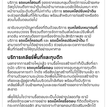
บริการ
รถแบคโฮถมที่
ของเราครอบคลุมตั้งแต่การขนย้ายเศษ
วัสดุไปจนถึงการนำดินใหม่เข้ามาเทและบดอัดให้แน่นหนา หาก
หน้างานมีระดับดินที่ไม่เท่ากัน บริการ
รถแบคโฮปรับหน้าดิน
จะช่วยเกลี่ยพื้นที่ให้ราบเรียบ พร้อมสำหรับการก่อสร้างหรือจัด
สวนในขั้นตอนต่อไป
เรารับจบทุกปัญหาเรื่องที่ดินด้วยบริการ
แบคโฮรับเหมาถมที่
แบบครบวงจร ซึ่งรวมถึงการจัดการดินสไลด์และปรับพื้นที่
ลาดชัน หากคุณต้องการเครื่องจักรประสิทธิภาพสูง เรามี
บริการ
รถแม็คโครถมที่
และ
รถแม็คโครปรับหน้าดิน
ที่
สามารถทำงานได้อย่างรวดเร็ว ช่วยร่นระยะเวลาการเตรียม
พื้นที่ก่อสร้างให้คุณได้อย่างมหาศาล
บริการเคลียร์พื้นที่และทุบตึก
นอกจากการสร้างใหม่แล้ว งานรื้อโครงสร้างเก่าก็เป็นสิ่งที่เรา
ถนัด บริการ
รถแบคโฮรื้อถอน
ของเราครอบคลุมการทุบตึก
รื้อถอนอาคารเก่า โกดัง หรือสิ่งปลูกสร้างที่ไม่ได้ใช้งานแล้ว เรา
ทำงานด้วยความระมัดระวังเพื่อไม่ให้กระทบต่อโครงสร้างข้าง
เคียงและผู้อยู่อาศัยในบริเวณใกล้เคียง พร้อมทั้งมีบริการ
เคลียร์พื้นที่ ขนย้ายเศษปูนและขยะก่อสร้างออกจากไซต์งานจน
สะอาด
เพื่อให้มั่นใจว่างานรื้อถอนจะเป็นไปอย่างปลอดภัย เรามี
เครื่องจักรเฉพาะทางอย่าง
รถแม็คโครรื้อถอน
ที่ติดตั้งหัวเจาะ
กระแทกไฮดรอลิก สามารถเจาะทำลายคอนกรีตเสริมเหล็กได้