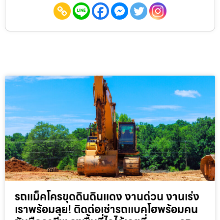
รถแม็คโครขุดดินดินแดง งานด่วน งานเร่ง
เราพร้อมลุย! ติดต่อเช่ารถแบคโฮพร้อมคน