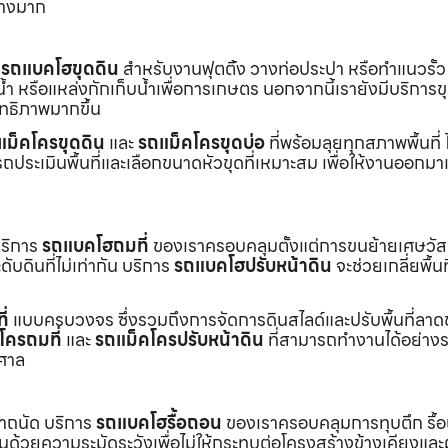
่างมาก
ร
รถแบคโฮขุดดิน
สำหรับงานฟุตติ้ง วางท่อประปา หรือทำแนวรั้ว
ำ หรือแหล่งกักเก็บน้ำเพื่อการเกษตร นอกจากนี้เรายังมีบริการ
ิทธิภาพมากขึ้น
แม็คโครขุดดิน
และ
รถแม็คโครขุดบ่อ
ที่พร้อมลุยทุกสภาพพื้นที่ ไ
ถประเมินพื้นที่และเลือกขนาดหัวขุดที่เหมาะสม เพื่อให้งานออกมา
บริการ
รถแบคโฮถมที่
ของเราครอบคลุมตั้งแต่การขนย้ายเศษวัส
บดินที่ไม่เท่ากัน บริการ
รถแบคโฮปรับหน้าดิน
จะช่วยเกลี่ยพื้นท
ี่
แบบครบวงจร ซึ่งรวมถึงการจัดการดินสไลด์และปรับพื้นที่ลาด
โครถมที่
และ
รถแม็คโครปรับหน้าดิน
ที่สามารถทำงานได้อย่างร
าศาล
เราถนัด บริการ
รถแบคโฮรื้อถอน
ของเราครอบคลุมการทุบตึก รื้
งานด้วยความระมัดระวังเพื่อไม่ให้กระทบต่อโครงสร้างข้างเคียงและผู