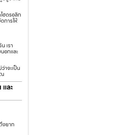
ทกไฮดรอลิก
ัดการให้
ฉัน เรา
รอบนอกและ
่ว่าจะเป็น
ุณ
ฯ และ
าถึงยาก