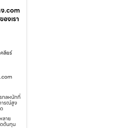
้าง.com
นของเรา
คลียร์
าง.com
รกลหนักที่
การณ์สูง
ุด
ถหลาย
ดต้นทุน