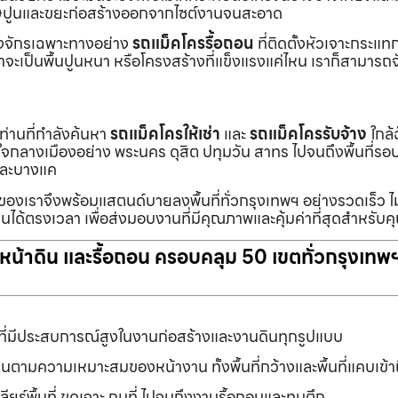
ายเศษปูนและขยะก่อสร้างออกจากไซต์งานจนสะอาด
ื่องจักรเฉพาะทางอย่าง
รถแม็คโครรื้อถอน
ที่ติดตั้งหัวเจาะกระแ
จะเป็นพื้นปูนหนา หรือโครงสร้างที่แข็งแรงแค่ไหน เราก็สามารถจ
กท่านที่กำลังค้นหา
รถแม็คโครให้เช่า
และ
รถแม็คโครรับจ้าง
ใกล้
แต่ใจกลางเมืองอย่าง พระนคร ดุสิต ปทุมวัน สาทร ไปจนถึงพื้นที่
และบางแค
นของเราจึงพร้อมแสตนด์บายลงพื้นที่ทั่วกรุงเทพฯ อย่างรวดเร็ว ไม
นได้ตรงเวลา เพื่อส่งมอบงานที่มีคุณภาพและคุ้มค่าที่สุดสำหรับค
ับหน้าดิน และรื้อถอน ครอบคลุม 50 เขตทั่วกรุงเทพ
ที่มีประสบการณ์สูงในงานก่อสร้างและงานดินทุกรูปแบบ
านตามความเหมาะสมของหน้างาน ทั้งพื้นที่กว้างและพื้นที่แคบเข้
ยร์พื้นที่ ขุดเจาะ ถมที่ ไปจนถึงงานรื้อถอนและทุบตึก