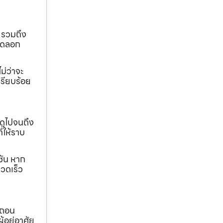
 รวมถึง
ขุดลอก
ม่ว่าจะ
เรียบร้อย
ดุไปจนถึง
ี่ให้ราบ
ชัน หาก
วดเร็ว
อถอน
้อยู่อาศัย