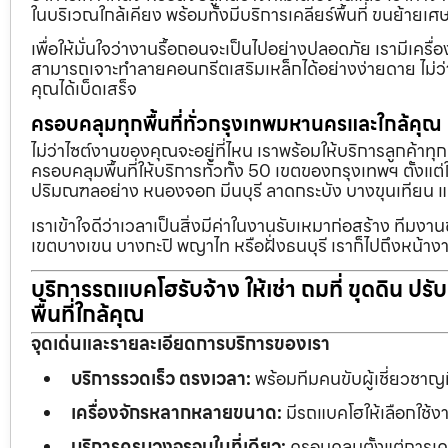
ในบริเวณใกล้เคียง พร้อมทั้งมีบริการเคลียร์พื้นที่ ขนย้
เพื่อให้มั่นใจว่างานรื้อถอนจะเป็นไปอย่างปลอดภัย เรามีเคร
สามารถเจาะทำลายคอนกรีตเสริมเหล็กได้อย่างง่ายดาย ไม่ว่า
คุณได้เบ็ดเสร็จ
ครอบคลุมทุกพื้นที่ทั่วกรุงเทพมหานครและใกล้คุณ
ไม่ว่าไซต์งานของคุณจะอยู่ที่ไหน เราพร้อมให้บริการลูกค้าทุ
ครอบคลุมพื้นที่ให้บริการทั่วทั้ง 50 เขตของกรุงเทพฯ ตั้ง
ปริมณฑลอย่าง หนองจอก มีนบุรี ลาดกระบัง บางขุนเทียน 
เราเข้าใจดีว่าเวลาเป็นสิ่งมีค่าในงานรับเหมาก่อสร้าง ทีมงา
เขตบางเขน บางกะปิ พญาไท หรือฝั่งธนบุรี เราก็ไปถึงหน้างา
บริการรถแบคโฮรับจ้าง ให้เช่า ถมที่ ขุดดิน ปร
พื้นที่ใกล้คุณ
จุดเด่นและรายละเอียดการบริการของเรา
บริการรวดเร็ว ตรงเวลา:
พร้อมทีมคนขับผู้เชี่ยวชาญ
เครื่องจักรหลากหลายขนาด:
มีรถแบคโฮให้เลือกใช้ง
บริการครบวงจรจบในที่เดียว:
ครอบคลุมตั้งแต่การเคลี