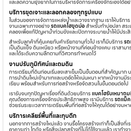
และลดความยุ่งยากในการบริหารจัดการเครื่องจักรเองได้อย
บริการขุดเจาะและลอกคลองทุกรูปแบบ
ในส่วนของการจัดการแหล่งน้ำและวางรากฐาน เราให้บริกา
งานเฉพาะทางอย่าง
รถแบคโฮขุดบ่อ
สำหรับทำบ่อปลา สระน้
คลองเพื่อแก้ปัญหาน้ำท่วมขังและเปิดทางระบายน้ำให้มีประส
สำหรับลูกค้าที่คุ้นเคยกับคำเรียกขานทั่วไป เราก็มีบริการ
รถ
เป็นดินแข็ง ดินเหนียว หรือหน้างานที่ค่อนข้างแคบ เราสามาร
และได้ระดับความลึกตามที่วิศวกรกำหนดไว้
งานปรับภูมิทัศน์และถมดิน
การเตรียมที่ดินก่อนเริ่มลงเสาเข็มเป็นขั้นตอนที่สำคัญมาก 
การนำดินใหม่เข้ามาเทและบดอัดให้แน่นหนา หากหน้างานมีระดั
เรียบ พร้อมสำหรับการก่อสร้างหรือจัดสวนในขั้นตอนต่อไป
เรารับจบทุกปัญหาเรื่องที่ดินด้วยบริการ
แบคโฮรับเหมาถมท
คุณต้องการเครื่องจักรประสิทธิภาพสูง เรามีบริการ
รถแม็ค
ช่วยร่นระยะเวลาการเตรียมพื้นที่ก่อสร้างให้คุณได้อย่างมห
บริการเคลียร์พื้นที่และทุบตึก
นอกจากการสร้างใหม่แล้ว งานรื้อโครงสร้างเก่าก็เป็นสิ่งที่
อาคารเก่า โกดัง หรือสิ่งปลูกสร้างที่ไม่ได้ใช้งานแล้ว เราทำ