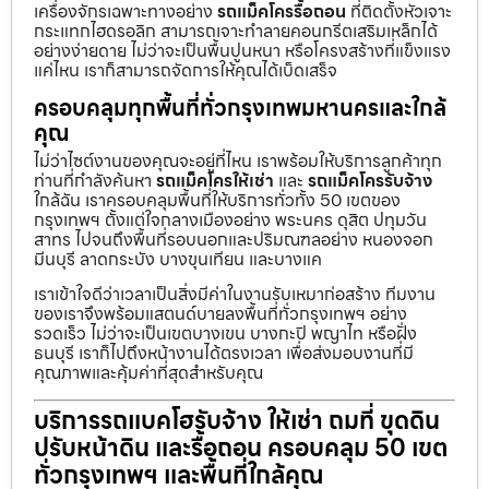
เครื่องจักรเฉพาะทางอย่าง
รถแม็คโครรื้อถอน
ที่ติดตั้งหัวเจาะ
กระแทกไฮดรอลิก สามารถเจาะทำลายคอนกรีตเสริมเหล็กได้
อย่างง่ายดาย ไม่ว่าจะเป็นพื้นปูนหนา หรือโครงสร้างที่แข็งแรง
แค่ไหน เราก็สามารถจัดการให้คุณได้เบ็ดเสร็จ
ครอบคลุมทุกพื้นที่ทั่วกรุงเทพมหานครและใกล้
คุณ
ไม่ว่าไซต์งานของคุณจะอยู่ที่ไหน เราพร้อมให้บริการลูกค้าทุก
ท่านที่กำลังค้นหา
รถแม็คโครให้เช่า
และ
รถแม็คโครรับจ้าง
ใกล้ฉัน เราครอบคลุมพื้นที่ให้บริการทั่วทั้ง 50 เขตของ
กรุงเทพฯ ตั้งแต่ใจกลางเมืองอย่าง พระนคร ดุสิต ปทุมวัน
สาทร ไปจนถึงพื้นที่รอบนอกและปริมณฑลอย่าง หนองจอก
มีนบุรี ลาดกระบัง บางขุนเทียน และบางแค
เราเข้าใจดีว่าเวลาเป็นสิ่งมีค่าในงานรับเหมาก่อสร้าง ทีมงาน
ของเราจึงพร้อมแสตนด์บายลงพื้นที่ทั่วกรุงเทพฯ อย่าง
รวดเร็ว ไม่ว่าจะเป็นเขตบางเขน บางกะปิ พญาไท หรือฝั่ง
ธนบุรี เราก็ไปถึงหน้างานได้ตรงเวลา เพื่อส่งมอบงานที่มี
คุณภาพและคุ้มค่าที่สุดสำหรับคุณ
บริการรถแบคโฮรับจ้าง ให้เช่า ถมที่ ขุดดิน
ปรับหน้าดิน และรื้อถอน ครอบคลุม 50 เขต
ทั่วกรุงเทพฯ และพื้นที่ใกล้คุณ