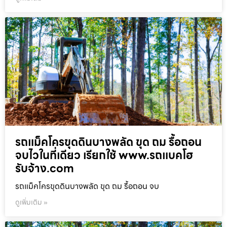
รถแม็คโครขุดดินบางพลัด ขุด ถม รื้อถอน
จบไวในที่เดียว เรียกใช้ www.รถแบคโฮ
รับจ้าง.com
รถแม็คโครขุดดินบางพลัด ขุด ถม รื้อถอน จบ
ดูเพิ่มเติม »