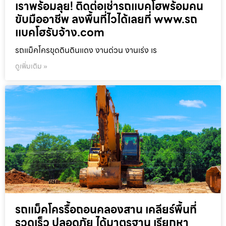
เราพร้อมลุย! ติดต่อเช่ารถแบคโฮพร้อมคน
ขับมืออาชีพ ลงพื้นที่ไวได้เลยที่ www.รถ
แบคโฮรับจ้าง.com
รถแม็คโครขุดดินดินแดง งานด่วน งานเร่ง เร
ดูเพิ่มเติม »
รถแม็คโครรื้อถอนคลองสาน เคลียร์พื้นที่
รวดเร็ว ปลอดภัย ได้มาตรฐาน เรียกหา