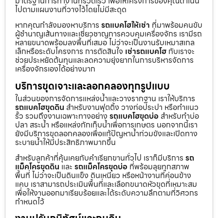
มาตรฐานการทำงานที่รวดเร็ว เพื่อให้โครงการของคุณดำเนิน
ไปตามแผนงานที่วางไว้โดยไม่มีสะดุด
หากคุณกำลังมองหาบริการ
รถแบคโฮให้เช่า
ที่มาพร้อมคนขับ
ผู้ชำนาญเส้นทางและเชี่ยวชาญการควบคุมเครื่องจักร เรามีรถ
หลายขนาดพร้อมลงพื้นที่เสมอ ไม่ว่าจะเป็นงานรับเหมาสเกล
เล็กหรือระดับโครงการ การตัดสินใจ
เช่ารถแบคโฮ
กับเราจะ
ช่วยประหยัดต้นทุนและลดความยุ่งยากในการบริหารจัดการ
เครื่องจักรเองได้อย่างมาก
บริการขุดเจาะและลอกคลองทุกรูปแบบ
ในส่วนของการจัดการแหล่งน้ำและวางรากฐาน เราให้บริการ
รถแบคโฮขุดดิน
สำหรับงานฟุตติ้ง วางท่อประปา หรือทำแนว
รั้ว รวมถึงงานเฉพาะทางอย่าง
รถแบคโฮขุดบ่อ
สำหรับทำบ่อ
ปลา สระน้ำ หรือแหล่งกักเก็บน้ำเพื่อการเกษตร นอกจากนี้เรา
ยังมีบริการขุดลอกคลองเพื่อแก้ปัญหาน้ำท่วมขังและเปิดทาง
ระบายน้ำให้มีประสิทธิภาพมากขึ้น
สำหรับลูกค้าที่คุ้นเคยกับคำเรียกขานทั่วไป เราก็มีบริการ
รถ
แม็คโครขุดดิน
และ
รถแม็คโครขุดบ่อ
ที่พร้อมลุยทุกสภาพ
พื้นที่ ไม่ว่าจะเป็นดินแข็ง ดินเหนียว หรือหน้างานที่ค่อนข้าง
แคบ เราสามารถประเมินพื้นที่และเลือกขนาดหัวขุดที่เหมาะสม
เพื่อให้งานออกมาเรียบร้อยและได้ระดับความลึกตามที่วิศวกร
กำหนดไว้