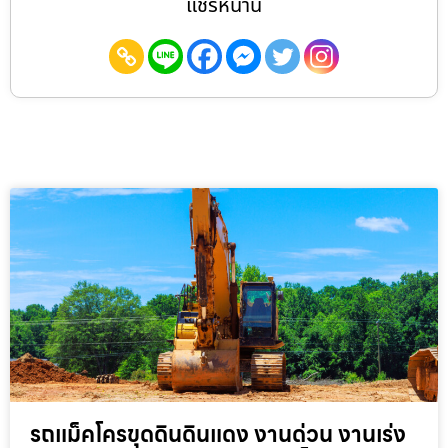
แชร์หน้านี้
รถแม็คโครขุดดินดินแดง งานด่วน งานเร่ง