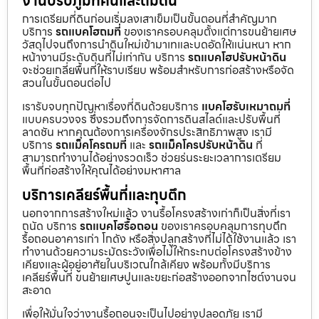
งานปรับภูมิทัศน์และถมดิน
การเตรียมที่ดินก่อนเริ่มลงเสาเข็มเป็นขั้นตอนที่สำคัญมาก
บริการ
รถแบคโฮถมที่
ของเราครอบคลุมตั้งแต่การขนย้ายเศษ
วัสดุไปจนถึงการนำดินใหม่เข้ามาเทและบดอัดให้แน่นหนา หาก
หน้างานมีระดับดินที่ไม่เท่ากัน บริการ
รถแบคโฮปรับหน้าดิน
จะช่วยเกลี่ยพื้นที่ให้ราบเรียบ พร้อมสำหรับการก่อสร้างหรือจัด
สวนในขั้นตอนต่อไป
เรารับจบทุกปัญหาเรื่องที่ดินด้วยบริการ
แบคโฮรับเหมาถมที่
แบบครบวงจร ซึ่งรวมถึงการจัดการดินสไลด์และปรับพื้นที่
ลาดชัน หากคุณต้องการเครื่องจักรประสิทธิภาพสูง เรามี
บริการ
รถแม็คโครถมที่
และ
รถแม็คโครปรับหน้าดิน
ที่
สามารถทำงานได้อย่างรวดเร็ว ช่วยร่นระยะเวลาการเตรียม
พื้นที่ก่อสร้างให้คุณได้อย่างมหาศาล
บริการเคลียร์พื้นที่และทุบตึก
นอกจากการสร้างใหม่แล้ว งานรื้อโครงสร้างเก่าก็เป็นสิ่งที่เรา
ถนัด บริการ
รถแบคโฮรื้อถอน
ของเราครอบคลุมการทุบตึก
รื้อถอนอาคารเก่า โกดัง หรือสิ่งปลูกสร้างที่ไม่ได้ใช้งานแล้ว เรา
ทำงานด้วยความระมัดระวังเพื่อไม่ให้กระทบต่อโครงสร้างข้าง
เคียงและผู้อยู่อาศัยในบริเวณใกล้เคียง พร้อมทั้งมีบริการ
เคลียร์พื้นที่ ขนย้ายเศษปูนและขยะก่อสร้างออกจากไซต์งานจน
สะอาด
เพื่อให้มั่นใจว่างานรื้อถอนจะเป็นไปอย่างปลอดภัย เรามี