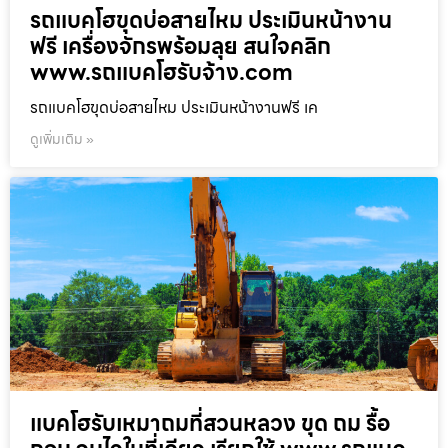
รถแบคโฮขุดบ่อสายไหม ประเมินหน้างาน
ฟรี เครื่องจักรพร้อมลุย สนใจคลิก
www.รถแบคโฮรับจ้าง.com
รถแบคโฮขุดบ่อสายไหม ประเมินหน้างานฟรี เค
ดูเพิ่มเติม »
แบคโฮรับเหมาถมที่สวนหลวง ขุด ถม รื้อ