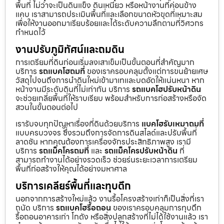
พื้นที่ ไม่ว่าจะเป็นดินแข็ง ดินเหนียว หรือหน้างานที่ค่อนข้าง
แคบ เราสามารถประเมินพื้นที่และเลือกขนาดหัวขุดที่เหมาะสม
เพื่อให้งานออกมาเรียบร้อยและได้ระดับความลึกตามที่วิศวกร
กำหนดไว้
งานปรับภูมิทัศน์และถมดิน
การเตรียมที่ดินก่อนเริ่มลงเสาเข็มเป็นขั้นตอนที่สำคัญมาก
บริการ
รถแบคโฮถมที่
ของเราครอบคลุมตั้งแต่การขนย้ายเศษ
วัสดุไปจนถึงการนำดินใหม่เข้ามาเทและบดอัดให้แน่นหนา หาก
หน้างานมีระดับดินที่ไม่เท่ากัน บริการ
รถแบคโฮปรับหน้าดิน
จะช่วยเกลี่ยพื้นที่ให้ราบเรียบ พร้อมสำหรับการก่อสร้างหรือจัด
สวนในขั้นตอนต่อไป
เรารับจบทุกปัญหาเรื่องที่ดินด้วยบริการ
แบคโฮรับเหมาถมที่
แบบครบวงจร ซึ่งรวมถึงการจัดการดินสไลด์และปรับพื้นที่
ลาดชัน หากคุณต้องการเครื่องจักรประสิทธิภาพสูง เรามี
บริการ
รถแม็คโครถมที่
และ
รถแม็คโครปรับหน้าดิน
ที่
สามารถทำงานได้อย่างรวดเร็ว ช่วยร่นระยะเวลาการเตรียม
พื้นที่ก่อสร้างให้คุณได้อย่างมหาศาล
บริการเคลียร์พื้นที่และทุบตึก
นอกจากการสร้างใหม่แล้ว งานรื้อโครงสร้างเก่าก็เป็นสิ่งที่เรา
ถนัด บริการ
รถแบคโฮรื้อถอน
ของเราครอบคลุมการทุบตึก
รื้อถอนอาคารเก่า โกดัง หรือสิ่งปลูกสร้างที่ไม่ได้ใช้งานแล้ว เรา