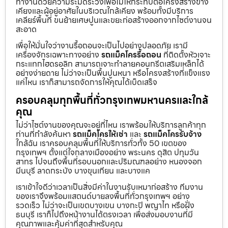
ทำงานด้วยความระมัดระวังเพื่อไม่ให้กระทบต่อโครงสร้างข้าง
เคียงและผู้อยู่อาศัยในบริเวณใกล้เคียง พร้อมทั้งมีบริการ
เคลียร์พื้นที่ ขนย้ายเศษปูนและขยะก่อสร้างออกจากไซต์งานจน
สะอาด
เพื่อให้มั่นใจว่างานรื้อถอนจะเป็นไปอย่างปลอดภัย เรามี
เครื่องจักรเฉพาะทางอย่าง
รถแม็คโครรื้อถอน
ที่ติดตั้งหัวเจาะ
กระแทกไฮดรอลิก สามารถเจาะทำลายคอนกรีตเสริมเหล็กได้
อย่างง่ายดาย ไม่ว่าจะเป็นพื้นปูนหนา หรือโครงสร้างที่แข็งแรง
แค่ไหน เราก็สามารถจัดการให้คุณได้เบ็ดเสร็จ
ครอบคลุมทุกพื้นที่ทั่วกรุงเทพมหานครและใกล้
คุณ
ไม่ว่าไซต์งานของคุณจะอยู่ที่ไหน เราพร้อมให้บริการลูกค้าทุก
ท่านที่กำลังค้นหา
รถแม็คโครให้เช่า
และ
รถแม็คโครรับจ้าง
ใกล้ฉัน เราครอบคลุมพื้นที่ให้บริการทั่วทั้ง 50 เขตของ
กรุงเทพฯ ตั้งแต่ใจกลางเมืองอย่าง พระนคร ดุสิต ปทุมวัน
สาทร ไปจนถึงพื้นที่รอบนอกและปริมณฑลอย่าง หนองจอก
มีนบุรี ลาดกระบัง บางขุนเทียน และบางแค
เราเข้าใจดีว่าเวลาเป็นสิ่งมีค่าในงานรับเหมาก่อสร้าง ทีมงาน
ของเราจึงพร้อมแสตนด์บายลงพื้นที่ทั่วกรุงเทพฯ อย่าง
รวดเร็ว ไม่ว่าจะเป็นเขตบางเขน บางกะปิ พญาไท หรือฝั่ง
ธนบุรี เราก็ไปถึงหน้างานได้ตรงเวลา เพื่อส่งมอบงานที่มี
คุณภาพและคุ้มค่าที่สุดสำหรับคุณ