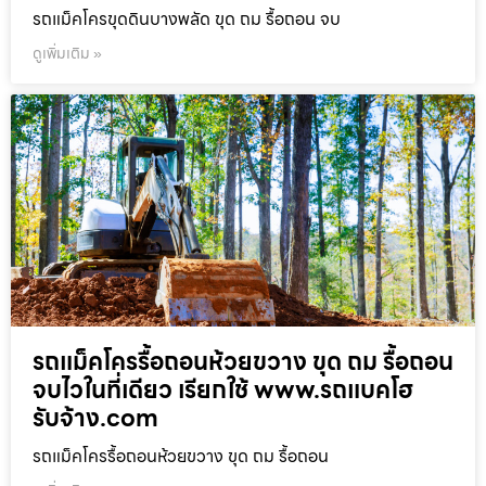
รถแม็คโครขุดดินบางพลัด ขุด ถม รื้อถอน จบ
ดูเพิ่มเติม »
รถแม็คโครรื้อถอนห้วยขวาง ขุด ถม รื้อถอน
จบไวในที่เดียว เรียกใช้ www.รถแบคโฮ
รับจ้าง.com
รถแม็คโครรื้อถอนห้วยขวาง ขุด ถม รื้อถอน