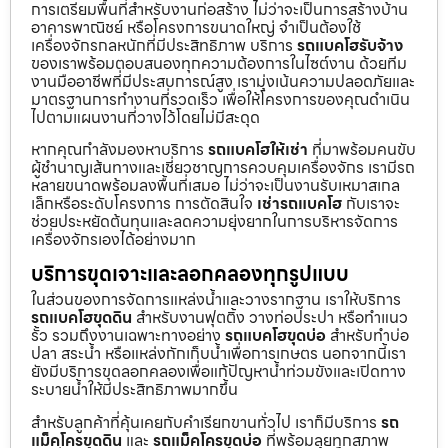
การเตรียมพื้นที่สำหรับงานก่อสร้าง ไม่ว่าจะเป็นการสร้างบ้าน
อาคารพาณิชย์ หรือโครงการขนาดใหญ่ จำเป็นต้องใช้
เครื่องจักรกลหนักที่มีประสิทธิภาพ บริการ
รถแบคโฮรับจ้าง
ของเราพร้อมตอบสนองทุกความต้องการในไซต์งาน ด้วยทีม
งานมืออาชีพที่มีประสบการณ์สูง เรามุ่งเน้นความปลอดภัยและ
มาตรฐานการทำงานที่รวดเร็ว เพื่อให้โครงการของคุณดำเนิน
ไปตามแผนงานที่วางไว้โดยไม่มีสะดุด
หากคุณกำลังมองหาบริการ
รถแบคโฮให้เช่า
ที่มาพร้อมคนขับ
ผู้ชำนาญเส้นทางและเชี่ยวชาญการควบคุมเครื่องจักร เรามีรถ
หลายขนาดพร้อมลงพื้นที่เสมอ ไม่ว่าจะเป็นงานรับเหมาสเกล
เล็กหรือระดับโครงการ การตัดสินใจ
เช่ารถแบคโฮ
กับเราจะ
ช่วยประหยัดต้นทุนและลดความยุ่งยากในการบริหารจัดการ
เครื่องจักรเองได้อย่างมาก
บริการขุดเจาะและลอกคลองทุกรูปแบบ
ในส่วนของการจัดการแหล่งน้ำและวางรากฐาน เราให้บริการ
รถแบคโฮขุดดิน
สำหรับงานฟุตติ้ง วางท่อประปา หรือทำแนว
รั้ว รวมถึงงานเฉพาะทางอย่าง
รถแบคโฮขุดบ่อ
สำหรับทำบ่อ
ปลา สระน้ำ หรือแหล่งกักเก็บน้ำเพื่อการเกษตร นอกจากนี้เรา
ยังมีบริการขุดลอกคลองเพื่อแก้ปัญหาน้ำท่วมขังและเปิดทาง
ระบายน้ำให้มีประสิทธิภาพมากขึ้น
สำหรับลูกค้าที่คุ้นเคยกับคำเรียกขานทั่วไป เราก็มีบริการ
รถ
แม็คโครขุดดิน
และ
รถแม็คโครขุดบ่อ
ที่พร้อมลุยทุกสภาพ