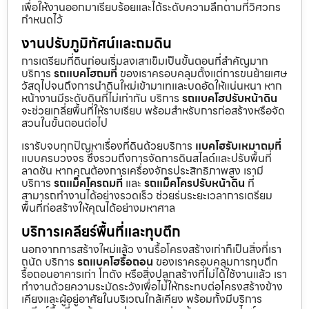
เพื่อให้งานออกมาเรียบร้อยและได้ระดับความลึกตามที่วิศวกร
กำหนดไว้
งานปรับภูมิทัศน์และถมดิน
การเตรียมที่ดินก่อนเริ่มลงเสาเข็มเป็นขั้นตอนที่สำคัญมาก
บริการ
รถแบคโฮถมที่
ของเราครอบคลุมตั้งแต่การขนย้ายเศษ
วัสดุไปจนถึงการนำดินใหม่เข้ามาเทและบดอัดให้แน่นหนา หาก
หน้างานมีระดับดินที่ไม่เท่ากัน บริการ
รถแบคโฮปรับหน้าดิน
จะช่วยเกลี่ยพื้นที่ให้ราบเรียบ พร้อมสำหรับการก่อสร้างหรือจัด
สวนในขั้นตอนต่อไป
เรารับจบทุกปัญหาเรื่องที่ดินด้วยบริการ
แบคโฮรับเหมาถมที่
แบบครบวงจร ซึ่งรวมถึงการจัดการดินสไลด์และปรับพื้นที่
ลาดชัน หากคุณต้องการเครื่องจักรประสิทธิภาพสูง เรามี
บริการ
รถแม็คโครถมที่
และ
รถแม็คโครปรับหน้าดิน
ที่
สามารถทำงานได้อย่างรวดเร็ว ช่วยร่นระยะเวลาการเตรียม
พื้นที่ก่อสร้างให้คุณได้อย่างมหาศาล
บริการเคลียร์พื้นที่และทุบตึก
นอกจากการสร้างใหม่แล้ว งานรื้อโครงสร้างเก่าก็เป็นสิ่งที่เรา
ถนัด บริการ
รถแบคโฮรื้อถอน
ของเราครอบคลุมการทุบตึก
รื้อถอนอาคารเก่า โกดัง หรือสิ่งปลูกสร้างที่ไม่ได้ใช้งานแล้ว เรา
ทำงานด้วยความระมัดระวังเพื่อไม่ให้กระทบต่อโครงสร้างข้าง
เคียงและผู้อยู่อาศัยในบริเวณใกล้เคียง พร้อมทั้งมีบริการ