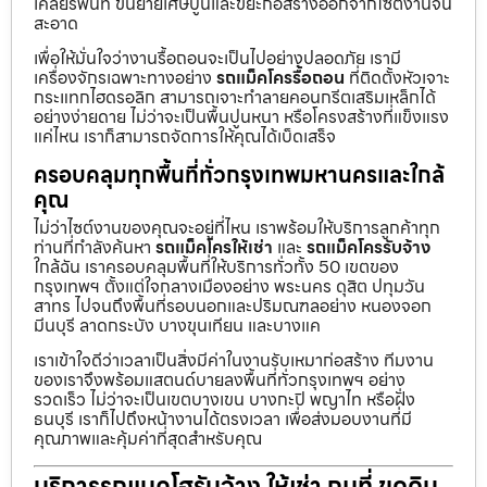
เคลียร์พื้นที่ ขนย้ายเศษปูนและขยะก่อสร้างออกจากไซต์งานจน
สะอาด
เพื่อให้มั่นใจว่างานรื้อถอนจะเป็นไปอย่างปลอดภัย เรามี
เครื่องจักรเฉพาะทางอย่าง
รถแม็คโครรื้อถอน
ที่ติดตั้งหัวเจาะ
กระแทกไฮดรอลิก สามารถเจาะทำลายคอนกรีตเสริมเหล็กได้
อย่างง่ายดาย ไม่ว่าจะเป็นพื้นปูนหนา หรือโครงสร้างที่แข็งแรง
แค่ไหน เราก็สามารถจัดการให้คุณได้เบ็ดเสร็จ
ครอบคลุมทุกพื้นที่ทั่วกรุงเทพมหานครและใกล้
คุณ
ไม่ว่าไซต์งานของคุณจะอยู่ที่ไหน เราพร้อมให้บริการลูกค้าทุก
ท่านที่กำลังค้นหา
รถแม็คโครให้เช่า
และ
รถแม็คโครรับจ้าง
ใกล้ฉัน เราครอบคลุมพื้นที่ให้บริการทั่วทั้ง 50 เขตของ
กรุงเทพฯ ตั้งแต่ใจกลางเมืองอย่าง พระนคร ดุสิต ปทุมวัน
สาทร ไปจนถึงพื้นที่รอบนอกและปริมณฑลอย่าง หนองจอก
มีนบุรี ลาดกระบัง บางขุนเทียน และบางแค
เราเข้าใจดีว่าเวลาเป็นสิ่งมีค่าในงานรับเหมาก่อสร้าง ทีมงาน
ของเราจึงพร้อมแสตนด์บายลงพื้นที่ทั่วกรุงเทพฯ อย่าง
รวดเร็ว ไม่ว่าจะเป็นเขตบางเขน บางกะปิ พญาไท หรือฝั่ง
ธนบุรี เราก็ไปถึงหน้างานได้ตรงเวลา เพื่อส่งมอบงานที่มี
คุณภาพและคุ้มค่าที่สุดสำหรับคุณ
บริการรถแบคโฮรับจ้าง ให้เช่า ถมที่ ขุดดิน