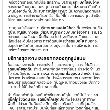
เครื่องจักรกลหนักที่มีประสิทธิภาพ บริการ
รถแบคโฮรับจ้าง
ของเราพร้อมตอบสนองทุกความต้องการในไซต์งาน ด้วยทีม
งานมืออาชีพที่มีประสบการณ์สูง เรามุ่งเน้นความปลอดภัยและ
มาตรฐานการทำงานที่รวดเร็ว เพื่อให้โครงการของคุณดำเนิน
ไปตามแผนงานที่วางไว้โดยไม่มีสะดุด
หากคุณกำลังมองหาบริการ
รถแบคโฮให้เช่า
ที่มาพร้อมคนขับ
ผู้ชำนาญเส้นทางและเชี่ยวชาญการควบคุมเครื่องจักร เรามีรถ
หลายขนาดพร้อมลงพื้นที่เสมอ ไม่ว่าจะเป็นงานรับเหมาสเกล
เล็กหรือระดับโครงการ การตัดสินใจ
เช่ารถแบคโฮ
กับเราจะ
ช่วยประหยัดต้นทุนและลดความยุ่งยากในการบริหารจัดการ
เครื่องจักรเองได้อย่างมาก
บริการขุดเจาะและลอกคลองทุกรูปแบบ
ในส่วนของการจัดการแหล่งน้ำและวางรากฐาน เราให้บริการ
รถแบคโฮขุดดิน
สำหรับงานฟุตติ้ง วางท่อประปา หรือทำแนว
รั้ว รวมถึงงานเฉพาะทางอย่าง
รถแบคโฮขุดบ่อ
สำหรับทำบ่อ
ปลา สระน้ำ หรือแหล่งกักเก็บน้ำเพื่อการเกษตร นอกจากนี้เรา
ยังมีบริการขุดลอกคลองเพื่อแก้ปัญหาน้ำท่วมขังและเปิดทาง
ระบายน้ำให้มีประสิทธิภาพมากขึ้น
สำหรับลูกค้าที่คุ้นเคยกับคำเรียกขานทั่วไป เราก็มีบริการ
รถ
แม็คโครขุดดิน
และ
รถแม็คโครขุดบ่อ
ที่พร้อมลุยทุกสภาพ
พื้นที่ ไม่ว่าจะเป็นดินแข็ง ดินเหนียว หรือหน้างานที่ค่อนข้าง
แคบ เราสามารถประเมินพื้นที่และเลือกขนาดหัวขุดที่เหมาะสม