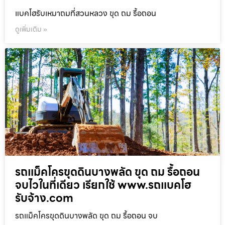
แบคโฮรับเหมาถมที่สวนหลวง ขุด ถม รื้อถอน
ดูเพิ่มเติม »
รถแม็คโครขุดดินบางพลัด ขุด ถม รื้อถอน
จบไวในที่เดียว เรียกใช้ www.รถแบคโฮ
รับจ้าง.com
รถแม็คโครขุดดินบางพลัด ขุด ถม รื้อถอน จบ