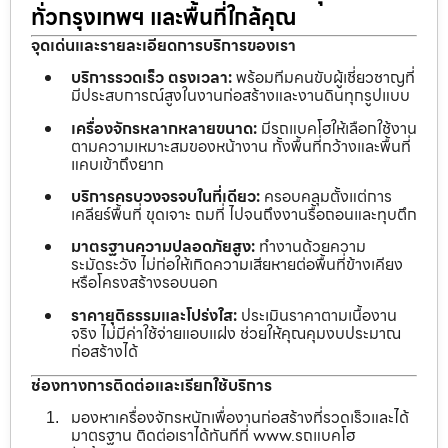
ทั่วกรุงเทพฯ และพื้นที่ใกล้คุณ
จุดเด่นและรายละเอียดการบริการของเรา
บริการรวดเร็ว ตรงเวลา:
พร้อมทีมคนขับผู้เชี่ยวชาญที่
มีประสบการณ์สูงในงานก่อสร้างและงานดินทุกรูปแบบ
เครื่องจักรหลากหลายขนาด:
มีรถแบคโฮให้เลือกใช้งาน
ตามความเหมาะสมของหน้างาน ทั้งพื้นที่กว้างและพื้นที่
แคบเข้าถึงยาก
บริการครบวงจรจบในที่เดียว:
ครอบคลุมตั้งแต่การ
เคลียร์พื้นที่ ขุดเจาะ ถมที่ ไปจนถึงงานรื้อถอนและทุบตึก
มาตรฐานความปลอดภัยสูง:
ทำงานด้วยความ
ระมัดระวัง ไม่ก่อให้เกิดความเสียหายต่อพื้นที่ข้างเคียง
หรือโครงสร้างรอบนอก
ราคายุติธรรมและโปร่งใส:
ประเมินราคาตามเนื้องาน
จริง ไม่มีค่าใช้จ่ายแอบแฝง ช่วยให้คุณคุมงบประมาณ
ก่อสร้างได้
ช่องทางการติดต่อและเรียกใช้บริการ
มองหาเครื่องจักรหนักเพื่องานก่อสร้างที่รวดเร็วและได้
มาตรฐาน ติดต่อเราได้ทันทีที่ www.รถแบคโฮ