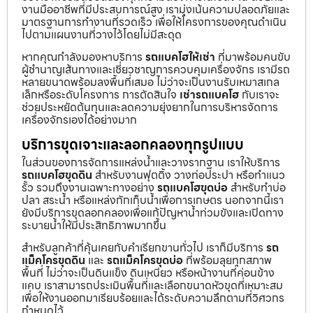
งานมืออาชีพที่มีประสบการณ์สูง เรามุ่งเน้นความปลอดภัยและ
มาตรฐานการทำงานที่รวดเร็ว เพื่อให้โครงการของคุณดำเนิน
ไปตามแผนงานที่วางไว้โดยไม่มีสะดุด
หากคุณกำลังมองหาบริการ
รถแบคโฮให้เช่า
ที่มาพร้อมคนขับ
ผู้ชำนาญเส้นทางและเชี่ยวชาญการควบคุมเครื่องจักร เรามีรถ
หลายขนาดพร้อมลงพื้นที่เสมอ ไม่ว่าจะเป็นงานรับเหมาสเกล
เล็กหรือระดับโครงการ การตัดสินใจ
เช่ารถแบคโฮ
กับเราจะ
ช่วยประหยัดต้นทุนและลดความยุ่งยากในการบริหารจัดการ
เครื่องจักรเองได้อย่างมาก
บริการขุดเจาะและลอกคลองทุกรูปแบบ
ในส่วนของการจัดการแหล่งน้ำและวางรากฐาน เราให้บริการ
รถแบคโฮขุดดิน
สำหรับงานฟุตติ้ง วางท่อประปา หรือทำแนว
รั้ว รวมถึงงานเฉพาะทางอย่าง
รถแบคโฮขุดบ่อ
สำหรับทำบ่อ
ปลา สระน้ำ หรือแหล่งกักเก็บน้ำเพื่อการเกษตร นอกจากนี้เรา
ยังมีบริการขุดลอกคลองเพื่อแก้ปัญหาน้ำท่วมขังและเปิดทาง
ระบายน้ำให้มีประสิทธิภาพมากขึ้น
สำหรับลูกค้าที่คุ้นเคยกับคำเรียกขานทั่วไป เราก็มีบริการ
รถ
แม็คโครขุดดิน
และ
รถแม็คโครขุดบ่อ
ที่พร้อมลุยทุกสภาพ
พื้นที่ ไม่ว่าจะเป็นดินแข็ง ดินเหนียว หรือหน้างานที่ค่อนข้าง
แคบ เราสามารถประเมินพื้นที่และเลือกขนาดหัวขุดที่เหมาะสม
เพื่อให้งานออกมาเรียบร้อยและได้ระดับความลึกตามที่วิศวกร
กำหนดไว้