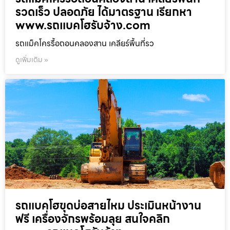
รวดเร็ว ปลอดภัย ได้มาตรฐาน เรียกหา
www.รถแบคโฮรับจ้าง.com
รถแม็คโครรื้อถอนคลองสาน เคลียร์พื้นที่รว
ดูเพิ่มเติม »
รถแบคโฮขุดบ่อสายไหม ประเมินหน้างาน
ฟรี เครื่องจักรพร้อมลุย สนใจคลิก