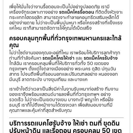
เพื่อให้มั่นใจว่างานรื้อถอนจะเป็นไปอย่างปลอดภัย เรามี
เครื่องจักรเฉพาะทางอย่าง
รถแม็คโครรื้อถอน
ที่ติดตั้งหัวเจาะ
กระแทกไฮดรอลิก สามารถเจาะทำลายคอนกรีตเสริมเหล็กได้
อย่างง่ายดาย ไม่ว่าจะเป็นพื้นปูนหนา หรือโครงสร้างที่แข็งแรง
แค่ไหน เราก็สามารถจัดการให้คุณได้เบ็ดเสร็จ
ครอบคลุมทุกพื้นที่ทั่วกรุงเทพมหานครและใกล้
คุณ
ไม่ว่าไซต์งานของคุณจะอยู่ที่ไหน เราพร้อมให้บริการลูกค้าทุก
ท่านที่กำลังค้นหา
รถแม็คโครให้เช่า
และ
รถแม็คโครรับจ้าง
ใกล้ฉัน เราครอบคลุมพื้นที่ให้บริการทั่วทั้ง 50 เขตของ
กรุงเทพฯ ตั้งแต่ใจกลางเมืองอย่าง พระนคร ดุสิต ปทุมวัน
สาทร ไปจนถึงพื้นที่รอบนอกและปริมณฑลอย่าง หนองจอก
มีนบุรี ลาดกระบัง บางขุนเทียน และบางแค
เราเข้าใจดีว่าเวลาเป็นสิ่งมีค่าในงานรับเหมาก่อสร้าง ทีมงาน
ของเราจึงพร้อมแสตนด์บายลงพื้นที่ทั่วกรุงเทพฯ อย่าง
รวดเร็ว ไม่ว่าจะเป็นเขตบางเขน บางกะปิ พญาไท หรือฝั่ง
ธนบุรี เราก็ไปถึงหน้างานได้ตรงเวลา เพื่อส่งมอบงานที่มี
คุณภาพและคุ้มค่าที่สุดสำหรับคุณ
บริการรถแบคโฮรับจ้าง ให้เช่า ถมที่ ขุดดิน
ปรับหน้าดิน และรื้อถอน ครอบคลุม 50 เขต