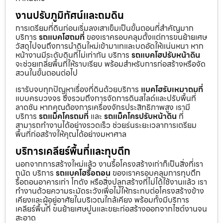
งานปรับภูมิทัศน์และถมดิน
การเตรียมที่ดินก่อนเริ่มลงเสาเข็มเป็นขั้นตอนที่สำคัญมาก
บริการ
รถแบคโฮถมที่
ของเราครอบคลุมตั้งแต่การขนย้ายเศษ
วัสดุไปจนถึงการนำดินใหม่เข้ามาเทและบดอัดให้แน่นหนา หาก
หน้างานมีระดับดินที่ไม่เท่ากัน บริการ
รถแบคโฮปรับหน้าดิน
จะช่วยเกลี่ยพื้นที่ให้ราบเรียบ พร้อมสำหรับการก่อสร้างหรือจัด
สวนในขั้นตอนต่อไป
เรารับจบทุกปัญหาเรื่องที่ดินด้วยบริการ
แบคโฮรับเหมาถมที่
แบบครบวงจร ซึ่งรวมถึงการจัดการดินสไลด์และปรับพื้นที่
ลาดชัน หากคุณต้องการเครื่องจักรประสิทธิภาพสูง เรามี
บริการ
รถแม็คโครถมที่
และ
รถแม็คโครปรับหน้าดิน
ที่
สามารถทำงานได้อย่างรวดเร็ว ช่วยร่นระยะเวลาการเตรียม
พื้นที่ก่อสร้างให้คุณได้อย่างมหาศาล
บริการเคลียร์พื้นที่และทุบตึก
นอกจากการสร้างใหม่แล้ว งานรื้อโครงสร้างเก่าก็เป็นสิ่งที่เรา
ถนัด บริการ
รถแบคโฮรื้อถอน
ของเราครอบคลุมการทุบตึก
รื้อถอนอาคารเก่า โกดัง หรือสิ่งปลูกสร้างที่ไม่ได้ใช้งานแล้ว เรา
ทำงานด้วยความระมัดระวังเพื่อไม่ให้กระทบต่อโครงสร้างข้าง
เคียงและผู้อยู่อาศัยในบริเวณใกล้เคียง พร้อมทั้งมีบริการ
เคลียร์พื้นที่ ขนย้ายเศษปูนและขยะก่อสร้างออกจากไซต์งานจน
สะอาด