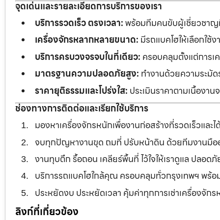
จุดเด่นและรายละเอียดการบริการของเรา
บริการรวดเร็ว ตรงเวลา:
พร้อมทีมคนขับผู้เชี่ยวชาญ
เครื่องจักรหลากหลายขนาด:
มีรถแบคโฮให้เลือกใช้ง
บริการครบวงจรจบในที่เดียว:
ครอบคลุมตั้งแต่การเคลี
มาตรฐานความปลอดภัยสูง:
ทำงานด้วยความระมัดระว
ราคายุติธรรมและโปร่งใส:
ประเมินราคาตามเนื้องานจร
ช่องทางการติดต่อและเรียกใช้บริการ
มองหาเครื่องจักรหนักเพื่องานก่อสร้างที่รวดเร็วและ
จบทุกปัญหางานขุด ถมที่ ปรับหน้าดิน ด้วยทีมงานม
งานทุบตึก รื้อถอน เคลียร์พื้นที่ ไว้ใจให้เราดูแล ปลอ
บริการรถแบคโฮใกล้คุณ ครอบคลุมทั่วกรุงเทพฯ พร้
ประหยัดงบ ประหยัดเวลา คุ้มค่าทุกการเช่าเครื่องจัก
ลิงก์ที่เกี่ยวข้อง