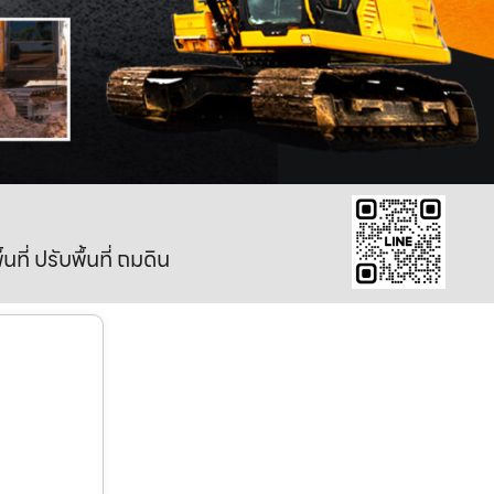
ี่ ปรับพื้นที่ ถมดิน