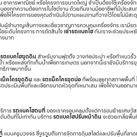
้าน อาคารพาณิชย์ หรือโครงการขนาดใหญ่ จำเป็นต้องใช้เครื่องจัก
องทุกความต้องการในไซต์งาน ด้วยทีมงานมืออาชีพที่มีประสบ
พื่อให้โครงการของคุณดำเนินไปตามแผนงานที่วางไว้โดยไม่มีสะด
ับผู้ชำนาญเส้นทางและเชี่ยวชาญการควบคุมเครื่องจักร เรามีร
หรือระดับโครงการ การตัดสินใจ
เช่ารถแบคโฮ
กับเราจะช่วยประหยั
่างมาก
ร
รถแบคโฮขุดดิน
สำหรับงานฟุตติ้ง วางท่อประปา หรือทำแนวรั้ว
ำ หรือแหล่งกักเก็บน้ำเพื่อการเกษตร นอกจากนี้เรายังมีบริการ
ิทธิภาพมากขึ้น
แม็คโครขุดดิน
และ
รถแม็คโครขุดบ่อ
ที่พร้อมลุยทุกสภาพพื้นที่ ไ
ถประเมินพื้นที่และเลือกขนาดหัวขุดที่เหมาะสม เพื่อให้งานออกมา
บริการ
รถแบคโฮถมที่
ของเราครอบคลุมตั้งแต่การขนย้ายเศษวัส
บดินที่ไม่เท่ากัน บริการ
รถแบคโฮปรับหน้าดิน
จะช่วยเกลี่ยพื้นท
ี่
แบบครบวงจร ซึ่งรวมถึงการจัดการดินสไลด์และปรับพื้นที่ลาด