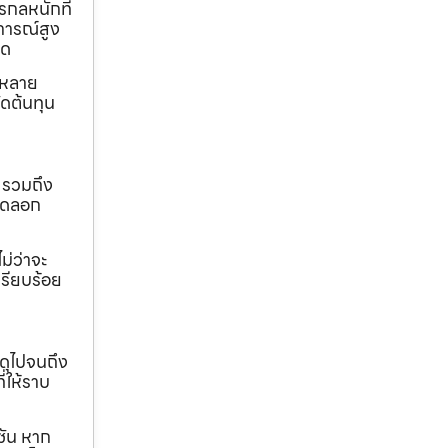
รกลหนักที่
การณ์สูง
ุด
ถหลาย
ดต้นทุน
 รวมถึง
ขุดลอก
ม่ว่าจะ
เรียบร้อย
ดุไปจนถึง
ี่ให้ราบ
ชัน หาก