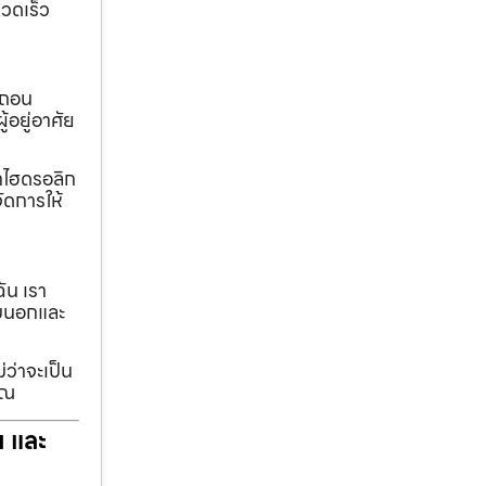
วดเร็ว
อถอน
้อยู่อาศัย
ทกไฮดรอลิก
ัดการให้
ฉัน เรา
รอบนอกและ
่ว่าจะเป็น
ุณ
ฯ และ