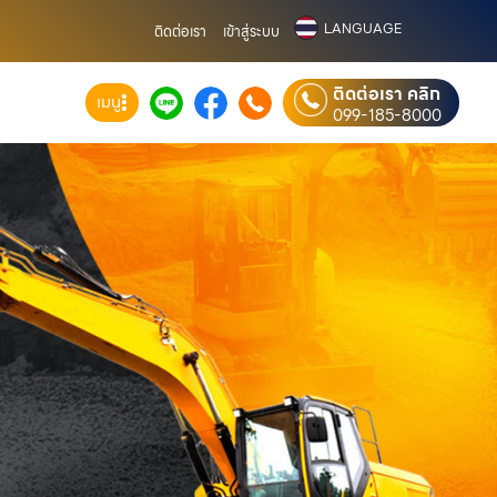
LANGUAGE
ติดต่อเรา
เข้าสู่ระบบ
ติดต่อเรา คลิก
เมนู
099-185-8000