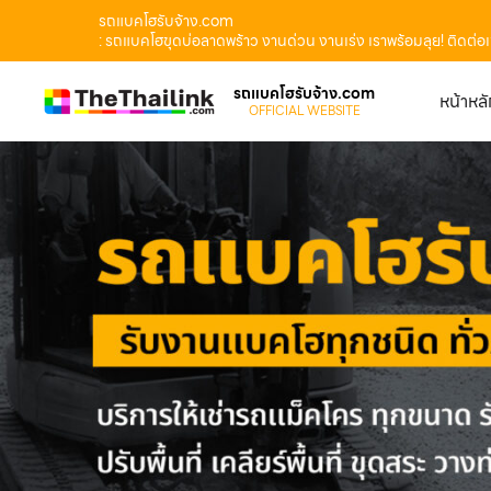
รถแบคโฮรับจ้าง.com
: รถแบคโฮขุดบ่อลาดพร้าว งานด่วน งานเร่ง เราพร้อมลุย! ติดต่
รถแบคโฮรับจ้าง.com
หน้าหล
OFFICIAL WEBSITE